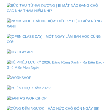
BỨC THƯ TỪ ĐẠI DƯƠNG | BÍ MẬT NÀO ĐANG CHỜ
CÁC NHÀ THÁM HIỂM NHÍ?
WORKSHOP TRẢI NGHIỆM: ĐIỀU KỲ DIỆU GIỮA RỪNG
XANH
[OPEN CLASS DAY] - MỘT NGÀY LÀM BẠN HỌC CÙNG
CON
DIY CLAY ART" WORKSHOP - SÁNG TẠO KHÔNG GIỚI
HẠN VỚI ĐẤT SÉT
HÈ PHIÊU LƯU KÝ 2026: Băng Rừng Xanh - Ra Biển Bạc -
Ghé Miền Hoa Ngàn
WORKSHOP "COOKING DAY" - MỘT NGÀY HOÁ THÂN
THÀNH ĐẦU BẾP NHÍ
PHIÊN CHỢ XUÂN 2026: "THỜI NGỌ ĐÓN XUÂN - 12
CON GIÁP SUM VẦY"
SANTA'S WORKSHOP "BÔNG TUYẾT KỂ CHUYỆN MÙA
ĐÔNG"
CÙNG ĐẾM NGƯỢC - HÁO HỨC CHỜ ĐÓN NGÀY SIK
QUẬN 12 CHÍNH THỨC