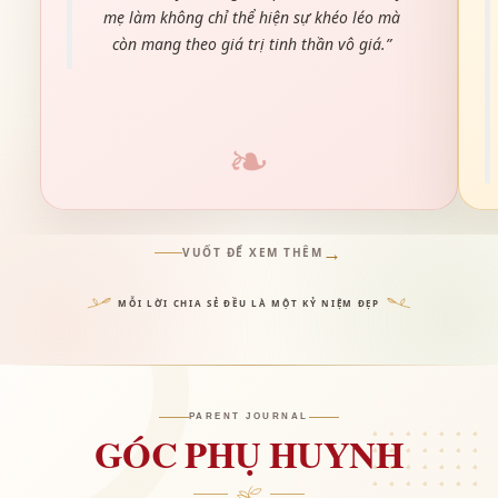
mẹ làm không chỉ thể hiện sự khéo léo mà
còn mang theo giá trị tinh thần vô giá.”
→
VUỐT ĐỂ XEM THÊM
MỖI LỜI CHIA SẺ ĐỀU LÀ MỘT KỶ NIỆM ĐẸP
PARENT JOURNAL
GÓC PHỤ HUYNH