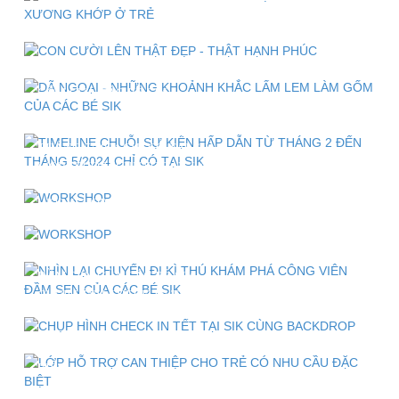
XƯƠNG KHỚP Ở TRẺ
CON CƯỜI LÊN THẬT ĐẸP - THẬT HẠNH PHÚC
DÃ NGOẠI - NHỮNG KHOẢNH KHẮC LẤM LEM LÀM
GỐM CỦA CÁC BÉ SIK
TIMELINE CHUỖI SỰ KIỆN HẤP DẪN TỪ THÁNG 2 ĐẾN
THÁNG 5/2024 CHỈ CÓ TẠI SIK
WORKSHOP "CHUNG TAY LÀM NÊN TẾT" TẠI HỆ
THỐNG MẦM NON QUỐC TẾ SIK - PART 2
WORKSHOP "CHUNG TAY LÀM NÊN TẾT" TẠI HỆ
THỐNG MẦM NON QUỐC TẾ SIK - PART 1
NHÌN LẠI CHUYẾN ĐI KÌ THÚ KHÁM PHÁ CÔNG VIÊN
ĐẦM SEN CỦA CÁC BÉ SIK
CHỤP HÌNH CHECK IN TẾT TẠI SIK CÙNG BACKDROP
"TẾT XƯA - TẾT NAY"
LỚP HỖ TRỢ CAN THIỆP CHO TRẺ CÓ NHU CẦU ĐẶC
BIỆT