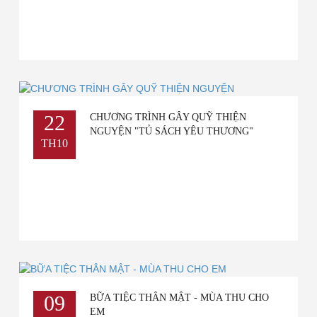
22
CHƯƠNG TRÌNH GÂY QUỸ THIỆN
NGUYỆN "TỦ SÁCH YÊU THƯƠNG"
TH10
09
BỮA TIỆC THÂN MẬT - MÙA THU CHO
EM