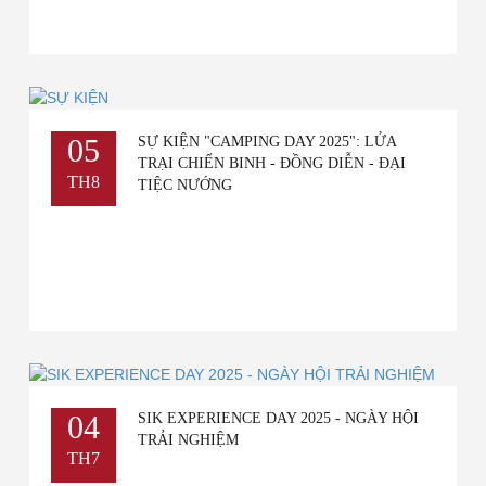
05
SỰ KIỆN "CAMPING DAY 2025": LỬA
TRẠI CHIẾN BINH - ĐỒNG DIỄN - ĐẠI
TH8
TIỆC NƯỚNG
04
SIK EXPERIENCE DAY 2025 - NGÀY HỘI
TRẢI NGHIỆM
TH7