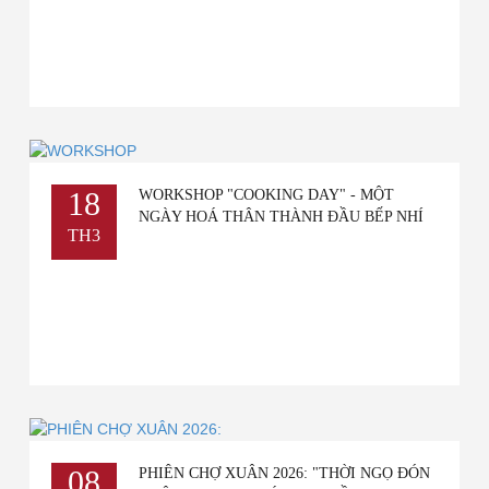
18
WORKSHOP "COOKING DAY" - MỘT
NGÀY HOÁ THÂN THÀNH ĐẦU BẾP NHÍ
TH3
08
PHIÊN CHỢ XUÂN 2026: "THỜI NGỌ ĐÓN