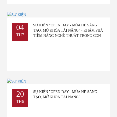
04
SỰ KIỆN "OPEN DAY - MÙA HÈ SÁNG
TẠO, MỞ KHÓA TÀI NĂNG" - KHÁM PHÁ
TH7
TIỀM NĂNG NGHỆ THUẬT TRONG CON
20
SỰ KIỆN "OPEN DAY - MÙA HÈ SÁNG
TẠO, MỞ KHÓA TÀI NĂNG"
TH6