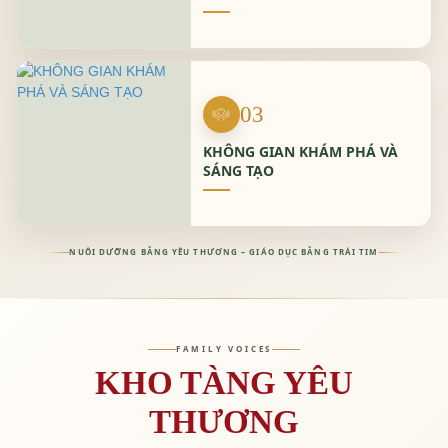
03
KHÔNG GIAN KHÁM PHÁ VÀ
SÁNG TẠO
NUÔI DƯỠNG BẰNG YÊU THƯƠNG – GIÁO DỤC BẰNG TRÁI TIM
FAMILY VOICES
KHO TÀNG YÊU
THƯƠNG