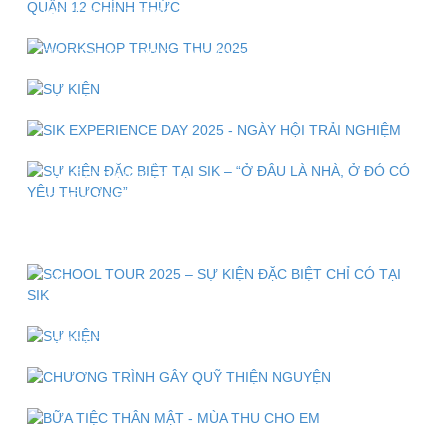
WORKSHOP TRUNG THU 2025 "TRE RÌ RÀO - TRĂNG
THÌ THÀO"
SỰ KIỆN "CAMPING DAY 2025": LỬA TRẠI CHIẾN BINH
- ĐỒNG DIỄN - ĐẠI TIỆC NƯỚNG
SIK EXPERIENCE DAY 2025 - NGÀY HỘI TRẢI NGHIỆM
SỰ KIỆN ĐẶC BIỆT TẠI SIK – “Ở ĐÂU LÀ NHÀ, Ở ĐÓ
CÓ YÊU THƯƠNG”
"CHIẾN BINH SIK 2025" - TRẠI HÈ QUÂN ĐỘI, BỨT PHÁ
GIỚI HẠN
SCHOOL TOUR 2025 – SỰ KIỆN ĐẶC BIỆT CHỈ CÓ TẠI
SIK
SỰ KIỆN "NHỮNG ĐÓA HOA CẢM XÚC" MỪNG NGÀY
QUỐC TẾ PHỤ NỮ 08/03
CHƯƠNG TRÌNH GÂY QUỸ THIỆN NGUYỆN "TỦ SÁCH
YÊU THƯƠNG"
BỮA TIỆC THÂN MẬT - MÙA THU CHO EM
POOL PARTY