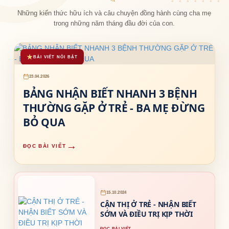
Những kiến thức hữu ích và câu chuyện đồng hành cùng cha mẹ
trong những năm tháng đầu đời của con.
★
BÀI VIẾT NỔI BẬT
23.04.2026
BẢNG NHẬN BIẾT NHANH 3 BỆNH
THƯỜNG GẶP Ở TRẺ - BA MẸ ĐỪNG
BỎ QUA
→
ĐỌC BÀI VIẾT
15.10.2024
CẬN THỊ Ở TRẺ - NHẬN BIẾT
SỚM VÀ ĐIỀU TRỊ KỊP THỜI
→
ĐỌC BÀI VIẾT