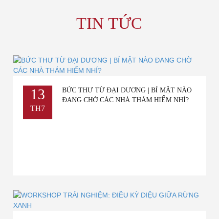
TIN TỨC
13
BỨC THƯ TỪ ĐẠI DƯƠNG | BÍ MẬT NÀO
ĐANG CHỜ CÁC NHÀ THÁM HIỂM NHÍ?
TH7