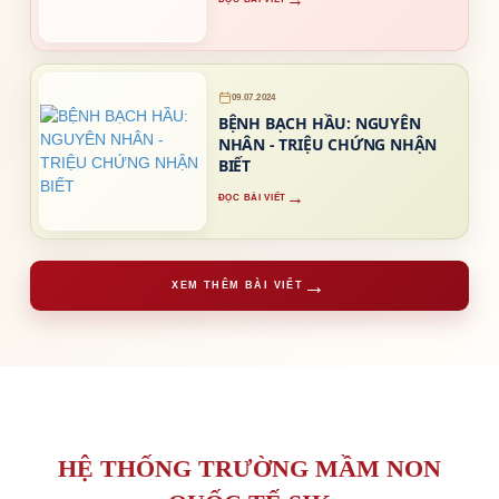
09.07.2024
BỆNH BẠCH HẦU: NGUYÊN
NHÂN - TRIỆU CHỨNG NHẬN
BIẾT
→
ĐỌC BÀI VIẾT
→
XEM THÊM BÀI VIẾT
HỆ THỐNG TRƯỜNG MẦM NON