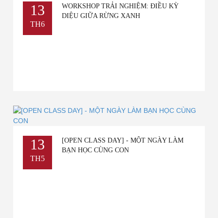
13
WORKSHOP TRẢI NGHIỆM: ĐIỀU KỲ
DIỆU GIỮA RỪNG XANH
TH6
13
[OPEN CLASS DAY] - MỘT NGÀY LÀM
BẠN HỌC CÙNG CON
TH5