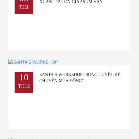
XUÂN - 12 CON GIÁP SUM VẦY"
TH1
10
SANTA'S WORKSHOP "BÔNG TUYẾT KỂ
CHUYỆN MÙA ĐÔNG"
TH12