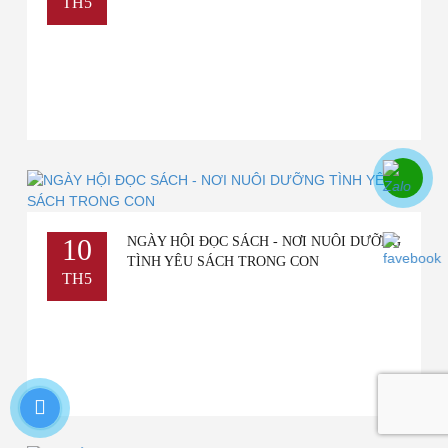
TH5
10
NGÀY HỘI ĐỌC SÁCH - NƠI NUÔI DƯỠNG
TÌNH YÊU SÁCH TRONG CON
TH5