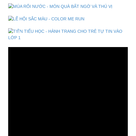
MÚA RỐI NƯỚC - MÓN QUÀ BẤT NGỜ VÀ THÚ VỊ
LỄ HỘI SẮC MÀU - COLOR ME RUN
TIỀN TIỂU HỌC - HÀNH TRANG CHO TRẺ TỰ TIN VÀO
LỚP 1