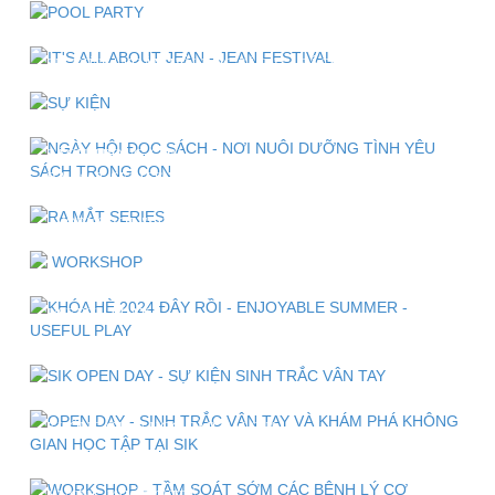
IT'S ALL ABOUT JEAN - JEAN FESTIVAL
SỰ KIỆN "NGÀY HỘI ĐỌC SÁCH" - SÁCH LÀ BẠN, JEAN
LÀ NIỀM VUI
NGÀY HỘI ĐỌC SÁCH - NƠI NUÔI DƯỠNG TÌNH YÊU
SÁCH TRONG CON
RA MẮT SERIES "NHÀ THÔNG THÁI NHÍ" - KHÁM PHÁ
THẾ GIỚI TRI THỨC CÙNG SIK
WORKSHOP "SIK THEATRE DAY" - NGÀY HỘI KỊCH
NGHỆ TIẾNG ANH
KHÓA HÈ 2024 ĐÂY RỒI - ENJOYABLE SUMMER -
USEFUL PLAY
SIK OPEN DAY - SỰ KIỆN SINH TRẮC VÂN TAY
OPEN DAY - SINH TRẮC VÂN TAY VÀ KHÁM PHÁ
KHÔNG GIAN HỌC TẬP TẠI SIK
WORKSHOP - TẦM SOÁT SỚM CÁC BỆNH LÝ CƠ