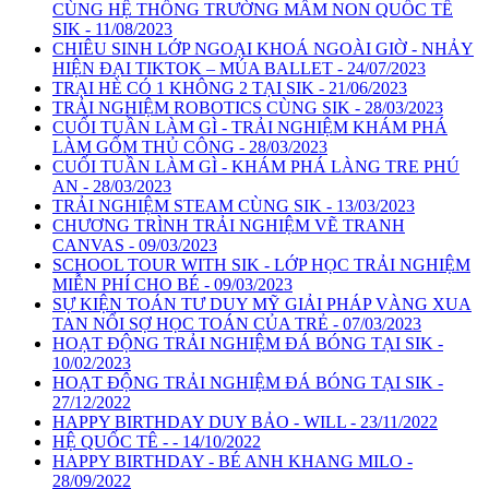
CÙNG HỆ THỐNG TRƯỜNG MẦM NON QUỐC TẾ
SIK - 11/08/2023
CHIÊU SINH LỚP NGOẠI KHOÁ NGOÀI GIỜ - NHẢY
HIỆN ĐẠI TIKTOK – MÚA BALLET - 24/07/2023
TRẠI HÈ CÓ 1 KHÔNG 2 TẠI SIK - 21/06/2023
TRẢI NGHIỆM ROBOTICS CÙNG SIK - 28/03/2023
CUỐI TUẦN LÀM GÌ - TRẢI NGHIỆM KHÁM PHÁ
LÀM GỐM THỦ CÔNG - 28/03/2023
CUỐI TUẦN LÀM GÌ - KHÁM PHÁ LÀNG TRE PHÚ
AN - 28/03/2023
TRẢI NGHIỆM STEAM CÙNG SIK - 13/03/2023
CHƯƠNG TRÌNH TRẢI NGHIỆM VẼ TRANH
CANVAS - 09/03/2023
SCHOOL TOUR WITH SIK - LỚP HỌC TRẢI NGHIỆM
MIỄN PHÍ CHO BÉ - 09/03/2023
SỰ KIỆN TOÁN TƯ DUY MỸ GIẢI PHÁP VÀNG XUA
TAN NỔI SỢ HỌC TOÁN CỦA TRẺ - 07/03/2023
HOẠT ĐỘNG TRẢI NGHIỆM ĐÁ BÓNG TẠI SIK -
10/02/2023
HOẠT ĐỘNG TRẢI NGHIỆM ĐÁ BÓNG TẠI SIK -
27/12/2022
HAPPY BIRTHDAY DUY BẢO - WILL - 23/11/2022
HỆ QUỐC TÊ - - 14/10/2022
HAPPY BIRTHDAY - BÉ ANH KHANG MILO -
28/09/2022