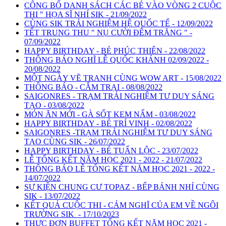
CÔNG BỐ DANH SÁCH CÁC BÉ VÀO VÒNG 2 CUỘC
THI " HỌA SĨ NHÍ SIK - 21/09/2022
CÙNG SIK TRẢI NGHIỆM HỆ QUỐC TẾ - 12/09/2022
TẾT TRUNG THU " NỤ CƯỜI ĐÊM TRĂNG " -
07/09/2022
HAPPY BIRTHDAY - BÉ PHÚC THIÊN - 22/08/2022
THÔNG BÁO NGHĨ LỄ QUỐC KHÁNH 02/09/2022 -
20/08/2022
MỘT NGÀY VẼ TRANH CÙNG WOW ART - 15/08/2022
THÔNG BÁO - CẮM TRẠI - 08/08/2022
SAIGONRES - TRẠM TRẢI NGHIỆM TƯ DUY SÁNG
TẠO - 03/08/2022
MÓN ĂN MỚI - GÀ SỐT KEM NẤM - 03/08/2022
HAPPY BIRTHDAY - BÉ TRÍ VINH - 02/08/2022
SAIGONRES -TRẠM TRẢI NGHIỆM TƯ DUY SÁNG
TẠO CÙNG SIK - 26/07/2022
HAPPY BIRTHDAY - BÉ TUẤN LỘC - 23/07/2022
LỄ TỔNG KẾT NĂM HỌC 2021 - 2022 - 21/07/2022
THÔNG BÁO LỄ TỔNG KẾT NĂM HỌC 2021 - 2022 -
14/07/2022
SỰ KIỆN CHUNG CƯ TOPAZ - BẾP BÁNH NHÍ CÙNG
SIK - 13/07/2022
KẾT QUẢ CUỘC THI - CẢM NGHĨ CỦA EM VỀ NGÔI
TRƯỜNG SIK - 17/10/2023
THỰC ĐƠN BUFFET TỔNG KẾT NĂM HỌC 2021 -