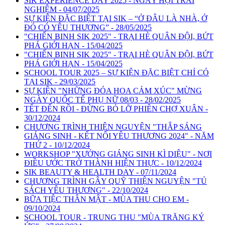
SIK EXPERIENCE DAY 2025 - NGÀY HỘI TRẢI
NGHIỆM - 04/07/2025
SỰ KIỆN ĐẶC BIỆT TẠI SIK – “Ở ĐÂU LÀ NHÀ, Ở
ĐÓ CÓ YÊU THƯƠNG” - 28/05/2025
"CHIẾN BINH SIK 2025" - TRẠI HÈ QUÂN ĐỘI, BỨT
PHÁ GIỚI HẠN - 15/04/2025
"CHIẾN BINH SIK 2025" - TRẠI HÈ QUÂN ĐỘI, BỨT
PHÁ GIỚI HẠN - 15/04/2025
SCHOOL TOUR 2025 – SỰ KIỆN ĐẶC BIỆT CHỈ CÓ
TẠI SIK - 29/03/2025
SỰ KIỆN "NHỮNG ĐÓA HOA CẢM XÚC" MỪNG
NGÀY QUỐC TẾ PHỤ NỮ 08/03 - 28/02/2025
TẾT ĐẾN RỒI - ĐỪNG BỎ LỠ PHIÊN CHỢ XUÂN -
30/12/2024
CHƯƠNG TRÌNH THIỆN NGUYỆN "THẮP SÁNG
GIÁNG SINH - KẾT NỐI YÊU THƯƠNG 2024" - NĂM
THỨ 2 - 10/12/2024
WORKSHOP "XƯỞNG GIÁNG SINH KÌ DIỆU" - NƠI
ĐIỀU ƯỚC TRỞ THÀNH HIỆN THỰC - 10/12/2024
SIK BEAUTY & HEALTH DAY - 07/11/2024
CHƯƠNG TRÌNH GÂY QUỸ THIỆN NGUYỆN "TỦ
SÁCH YÊU THƯƠNG" - 22/10/2024
BỮA TIỆC THÂN MẬT - MÙA THU CHO EM -
09/10/2024
SCHOOL TOUR - TRUNG THU "MÙA TRĂNG KÝ