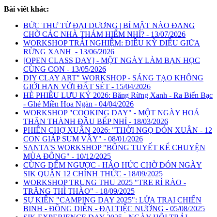
Bài viết khác:
BỨC THƯ TỪ ĐẠI DƯƠNG | BÍ MẬT NÀO ĐANG
CHỜ CÁC NHÀ THÁM HIỂM NHÍ? - 13/07/2026
WORKSHOP TRẢI NGHIỆM: ĐIỀU KỲ DIỆU GIỮA
RỪNG XANH - 13/06/2026
[OPEN CLASS DAY] - MỘT NGÀY LÀM BẠN HỌC
CÙNG CON - 13/05/2026
DIY CLAY ART" WORKSHOP - SÁNG TẠO KHÔNG
GIỚI HẠN VỚI ĐẤT SÉT - 15/04/2026
HÈ PHIÊU LƯU KÝ 2026: Băng Rừng Xanh - Ra Biển Bạc
- Ghé Miền Hoa Ngàn - 04/04/2026
WORKSHOP "COOKING DAY" - MỘT NGÀY HOÁ
THÂN THÀNH ĐẦU BẾP NHÍ - 18/03/2026
PHIÊN CHỢ XUÂN 2026: "THỜI NGỌ ĐÓN XUÂN - 12
CON GIÁP SUM VẦY" - 08/01/2026
SANTA'S WORKSHOP "BÔNG TUYẾT KỂ CHUYỆN
MÙA ĐÔNG" - 10/12/2025
CÙNG ĐẾM NGƯỢC - HÁO HỨC CHỜ ĐÓN NGÀY
SIK QUẬN 12 CHÍNH THỨC - 18/09/2025
WORKSHOP TRUNG THU 2025 "TRE RÌ RÀO -
TRĂNG THÌ THÀO" - 18/09/2025
SỰ KIỆN "CAMPING DAY 2025": LỬA TRẠI CHIẾN
BINH - ĐỒNG DIỄN - ĐẠI TIỆC NƯỚNG - 05/08/2025