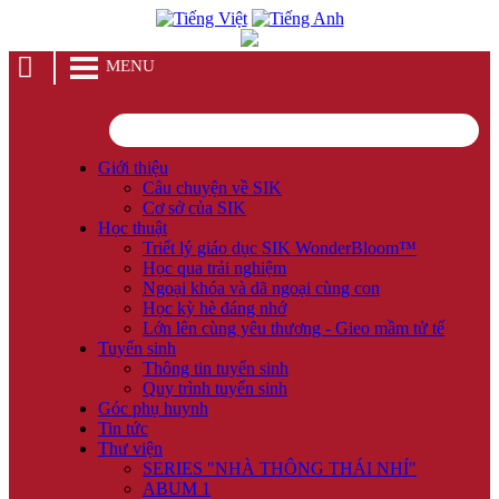
MENU
Giới thiệu
Câu chuyện về SIK
Cơ sở của SIK
Học thuật
Triết lý giáo dục SIK WonderBloom™
Học qua trải nghiệm
Ngoại khóa và dã ngoại cùng con
Học kỳ hè đáng nhớ
Lớn lên cùng yêu thương - Gieo mầm tử tế
Tuyển sinh
Thông tin tuyển sinh
Quy trình tuyển sinh
Góc phụ huynh
Tin tức
Thư viện
SERIES "NHÀ THÔNG THÁI NHÍ"
ABUM 1