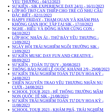
YÊU THƯƠNG - 04/12/2023
SỰ KIỆN - SIK EXPERIENCE DAY 24/11 - 16/11/2023
LỚP HỖ TRỢ CAN THIỆP CHO TRẺ CÓ NHU CẦU
ĐẶC BIỆT - 02/11/2023
HAPPY FRIDAY - THAM QUAN VÀ KHÁM PHA
KHÔNG GIAN HỌC TẬP TẠI SIK - 17/10/2023
NGHE - HIỂU VÀ ĐỒNG HÀNH CÙNG CON -
04/10/2023
LỚP HỌC NHÂN ÁI - THỨ BẢY YÊU THƯƠNG -
13/09/2023
NGÀY HỘI TRẢI NGHIỆM NGÔI TRƯỜNG SIK -
13/09/2023
SỰ KIỆN MUSIC DAY FUN AND CREATIVE -
08/09/2023
SỰ KIỆN - TOÁN TƯ DUY - 30/08/2023
THÔNG BÁO NGHỈ LỄ QUỐC KHÁNH 2/9 - 29/08/2023
SỰ KIỆN TRẢI NGHIỆM TOÁN TƯ DUY HOA KỲ -
24/08/2023
THIỆN NGUYỆN TRAO YÊU THƯƠNG NHẬN NỤ
CƯỜI - 24/08/2023
SCHOOL TOUR 2023 - HỆ THỐNG TRƯỜNG MẦM
NON QUỐC TẾ SIK - 21/08/2023
SỰ KIỆN TRẢI NGHIỆM TOÁN TƯ DUY HOA KỲ -
11/08/2023
SCHOOL TOUR 2023 - KHÁM PHÁ, TRẢI NGHIỆM