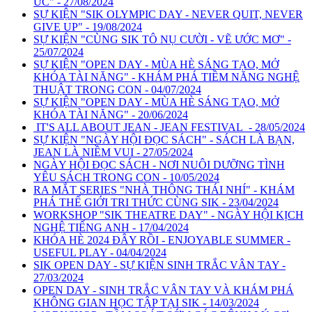
ỨC" - 27/08/2024
SỰ KIỆN "SIK OLYMPIC DAY - NEVER QUIT, NEVER
GIVE UP" - 19/08/2024
SỰ KIỆN "CÙNG SIK TÔ NỤ CƯỜI - VẼ ƯỚC MƠ" -
25/07/2024
SỰ KIỆN "OPEN DAY - MÙA HÈ SÁNG TẠO, MỞ
KHÓA TÀI NĂNG" - KHÁM PHÁ TIỀM NĂNG NGHỆ
THUẬT TRONG CON - 04/07/2024
SỰ KIỆN "OPEN DAY - MÙA HÈ SÁNG TẠO, MỞ
KHÓA TÀI NĂNG" - 20/06/2024
IT'S ALL ABOUT JEAN - JEAN FESTIVAL - 28/05/2024
SỰ KIỆN "NGÀY HỘI ĐỌC SÁCH" - SÁCH LÀ BẠN,
JEAN LÀ NIỀM VUI - 27/05/2024
NGÀY HỘI ĐỌC SÁCH - NƠI NUÔI DƯỠNG TÌNH
YÊU SÁCH TRONG CON - 10/05/2024
RA MẮT SERIES "NHÀ THÔNG THÁI NHÍ" - KHÁM
PHÁ THẾ GIỚI TRI THỨC CÙNG SIK - 23/04/2024
WORKSHOP "SIK THEATRE DAY" - NGÀY HỘI KỊCH
NGHỆ TIẾNG ANH - 17/04/2024
KHÓA HÈ 2024 ĐÂY RỒI - ENJOYABLE SUMMER -
USEFUL PLAY - 04/04/2024
SIK OPEN DAY - SỰ KIỆN SINH TRẮC VÂN TAY -
27/03/2024
OPEN DAY - SINH TRẮC VÂN TAY VÀ KHÁM PHÁ
KHÔNG GIAN HỌC TẬP TẠI SIK - 14/03/2024