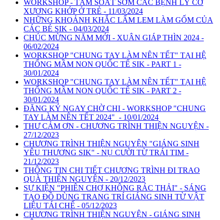
WORKSHOP - TẦM SOÁT SỚM CÁC BỆNH LÝ CƠ
XƯƠNG KHỚP Ở TRẺ - 11/03/2024
NHỮNG KHOẢNH KHẮC LẤM LEM LÀM GỐM CỦA
CÁC BÉ SIK - 04/03/2024
CHÚC MỪNG NĂM MỚI - XUÂN GIÁP THÌN 2024 -
06/02/2024
WORKSHOP "CHUNG TAY LÀM NÊN TẾT" TẠI HỆ
THỐNG MẦM NON QUỐC TẾ SIK - PART 1 -
30/01/2024
WORKSHOP "CHUNG TAY LÀM NÊN TẾT" TẠI HỆ
THỐNG MẦM NON QUỐC TẾ SIK - PART 2 -
30/01/2024
ĐĂNG KÝ NGAY CHỜ CHI - WORKSHOP "CHUNG
TAY LÀM NÊN TẾT 2024" - 10/01/2024
THƯ CẢM ƠN - CHƯƠNG TRÌNH THIỆN NGUYỆN -
27/12/2023
CHƯƠNG TRÌNH THIỆN NGUYỆN "GIÁNG SINH
YÊU THƯƠNG SIK" - NỤ CƯỜI TỪ TRÁI TIM -
21/12/2023
THÔNG TIN CHI TIẾT CHƯƠNG TRÌNH ĐI TRAO
QUÀ THIỆN NGUYỆN - 20/12/2023
SỰ KIỆN "PHIÊN CHỢ KHÔNG RÁC THẢI" - SÁNG
TẠO ĐỒ DÙNG TRANG TRÍ GIÁNG SINH TỪ VẬT
LIỆU TÁI CHẾ - 05/12/2023
CHƯƠNG TRÌNH THIỆN NGUYỆN - GIÁNG SINH