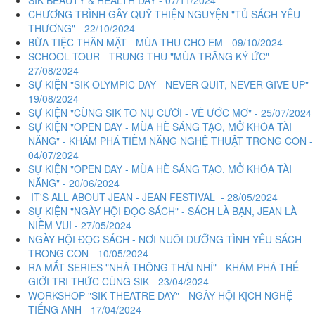
CHƯƠNG TRÌNH GÂY QUỸ THIỆN NGUYỆN "TỦ SÁCH YÊU
THƯƠNG" - 22/10/2024
BỮA TIỆC THÂN MẬT - MÙA THU CHO EM - 09/10/2024
SCHOOL TOUR - TRUNG THU "MÙA TRĂNG KÝ ỨC" -
27/08/2024
SỰ KIỆN "SIK OLYMPIC DAY - NEVER QUIT, NEVER GIVE UP" -
19/08/2024
SỰ KIỆN "CÙNG SIK TÔ NỤ CƯỜI - VẼ ƯỚC MƠ" - 25/07/2024
SỰ KIỆN "OPEN DAY - MÙA HÈ SÁNG TẠO, MỞ KHÓA TÀI
NĂNG" - KHÁM PHÁ TIỀM NĂNG NGHỆ THUẬT TRONG CON -
04/07/2024
SỰ KIỆN "OPEN DAY - MÙA HÈ SÁNG TẠO, MỞ KHÓA TÀI
NĂNG" - 20/06/2024
IT'S ALL ABOUT JEAN - JEAN FESTIVAL - 28/05/2024
SỰ KIỆN "NGÀY HỘI ĐỌC SÁCH" - SÁCH LÀ BẠN, JEAN LÀ
NIỀM VUI - 27/05/2024
NGÀY HỘI ĐỌC SÁCH - NƠI NUÔI DƯỠNG TÌNH YÊU SÁCH
TRONG CON - 10/05/2024
RA MẮT SERIES "NHÀ THÔNG THÁI NHÍ" - KHÁM PHÁ THẾ
GIỚI TRI THỨC CÙNG SIK - 23/04/2024
WORKSHOP "SIK THEATRE DAY" - NGÀY HỘI KỊCH NGHỆ
TIẾNG ANH - 17/04/2024