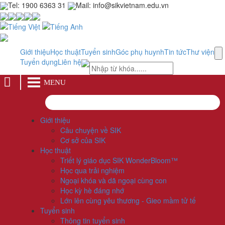
Tel: 1900 6363 31
Mail: info@sikvietnam.edu.vn
Giới thiệu
Học thuật
Tuyển sinh
Góc phụ huynh
Tin tức
Thư viện
Tuyển dụng
Liên hệ
MENU
Giới thiệu
Câu chuyện về SIK
Cơ sở của SIK
Học thuật
Triết lý giáo dục SIK WonderBloom™
Học qua trải nghiệm
Ngoại khóa và dã ngoại cùng con
Học kỳ hè đáng nhớ
Lớn lên cùng yêu thương - Gieo mầm tử tế
Tuyển sinh
Thông tin tuyển sinh