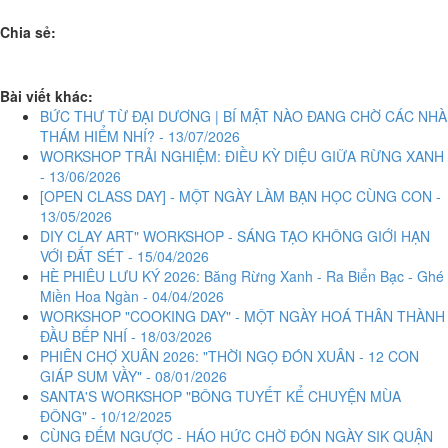
Chia sẻ:
Bài viết khác:
BỨC THƯ TỪ ĐẠI DƯƠNG | BÍ MẬT NÀO ĐANG CHỜ CÁC NHÀ
THÁM HIỂM NHÍ? - 13/07/2026
WORKSHOP TRẢI NGHIỆM: ĐIỀU KỲ DIỆU GIỮA RỪNG XANH
- 13/06/2026
[OPEN CLASS DAY] - MỘT NGÀY LÀM BẠN HỌC CÙNG CON -
13/05/2026
DIY CLAY ART" WORKSHOP - SÁNG TẠO KHÔNG GIỚI HẠN
VỚI ĐẤT SÉT - 15/04/2026
HÈ PHIÊU LƯU KÝ 2026: Băng Rừng Xanh - Ra Biển Bạc - Ghé
Miền Hoa Ngàn - 04/04/2026
WORKSHOP "COOKING DAY" - MỘT NGÀY HOÁ THÂN THÀNH
ĐẦU BẾP NHÍ - 18/03/2026
PHIÊN CHỢ XUÂN 2026: "THỜI NGỌ ĐÓN XUÂN - 12 CON
GIÁP SUM VẦY" - 08/01/2026
SANTA'S WORKSHOP "BÔNG TUYẾT KỂ CHUYỆN MÙA
ĐÔNG" - 10/12/2025
CÙNG ĐẾM NGƯỢC - HÁO HỨC CHỜ ĐÓN NGÀY SIK QUẬN