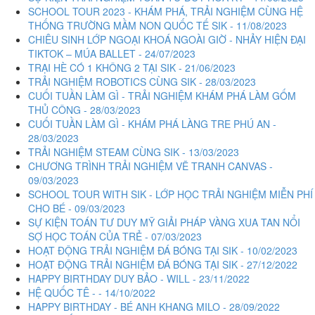
SCHOOL TOUR 2023 - KHÁM PHÁ, TRẢI NGHIỆM CÙNG HỆ
THỐNG TRƯỜNG MẦM NON QUỐC TẾ SIK - 11/08/2023
CHIÊU SINH LỚP NGOẠI KHOÁ NGOÀI GIỜ - NHẢY HIỆN ĐẠI
TIKTOK – MÚA BALLET - 24/07/2023
TRẠI HÈ CÓ 1 KHÔNG 2 TẠI SIK - 21/06/2023
TRẢI NGHIỆM ROBOTICS CÙNG SIK - 28/03/2023
CUỐI TUẦN LÀM GÌ - TRẢI NGHIỆM KHÁM PHÁ LÀM GỐM
THỦ CÔNG - 28/03/2023
CUỐI TUẦN LÀM GÌ - KHÁM PHÁ LÀNG TRE PHÚ AN -
28/03/2023
TRẢI NGHIỆM STEAM CÙNG SIK - 13/03/2023
CHƯƠNG TRÌNH TRẢI NGHIỆM VẼ TRANH CANVAS -
09/03/2023
SCHOOL TOUR WITH SIK - LỚP HỌC TRẢI NGHIỆM MIỄN PHÍ
CHO BÉ - 09/03/2023
SỰ KIỆN TOÁN TƯ DUY MỸ GIẢI PHÁP VÀNG XUA TAN NỔI
SỢ HỌC TOÁN CỦA TRẺ - 07/03/2023
HOẠT ĐỘNG TRẢI NGHIỆM ĐÁ BÓNG TẠI SIK - 10/02/2023
HOẠT ĐỘNG TRẢI NGHIỆM ĐÁ BÓNG TẠI SIK - 27/12/2022
HAPPY BIRTHDAY DUY BẢO - WILL - 23/11/2022
HỆ QUỐC TÊ - - 14/10/2022
HAPPY BIRTHDAY - BÉ ANH KHANG MILO - 28/09/2022