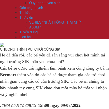
Quy trình tuyển sinh
Góc phụ huynh
Tin tức
Thư viện
SERIES "NHÀ THÔNG THÁI NHÍ"
ABUM 1
Tuyển dụng
Liên hệ
CHƯƠNG TRÌNH VUI CHƠI CÙNG SIK
Hè đã đến rồi, các bé yêu đã sẵn sàng vui chơi hết mình tại
ngôi trường SIK thân yêu chưa nhỉ?
Các bé sẽ được trải nghiệm làm bánh kem cùng công ty bánh
Beemart
thêm vào đó các bé sẽ được tham gia các trò chơi
nhân gian cùng các cô của trường SIK. Các bé ơi chúng ta
hãy nhanh tay cùng SIK chào đón một mùa hè thật vui nhộn
và ý nghĩa nhé!
15h00 ngày 09/07/2022
.
THỜI GIAN TỔ CHỨC
: