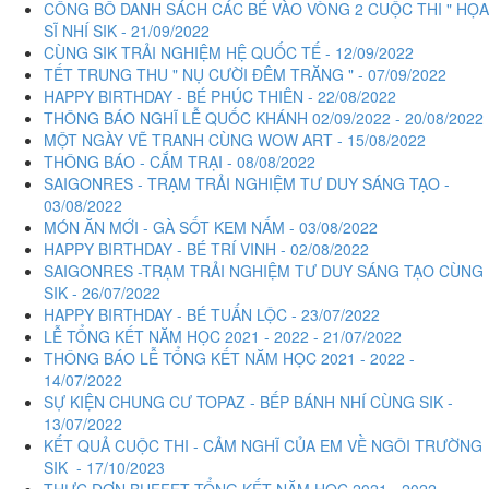
CÔNG BỐ DANH SÁCH CÁC BÉ VÀO VÒNG 2 CUỘC THI " HỌA
SĨ NHÍ SIK - 21/09/2022
CÙNG SIK TRẢI NGHIỆM HỆ QUỐC TẾ - 12/09/2022
TẾT TRUNG THU " NỤ CƯỜI ĐÊM TRĂNG " - 07/09/2022
HAPPY BIRTHDAY - BÉ PHÚC THIÊN - 22/08/2022
THÔNG BÁO NGHĨ LỄ QUỐC KHÁNH 02/09/2022 - 20/08/2022
MỘT NGÀY VẼ TRANH CÙNG WOW ART - 15/08/2022
THÔNG BÁO - CẮM TRẠI - 08/08/2022
SAIGONRES - TRẠM TRẢI NGHIỆM TƯ DUY SÁNG TẠO -
03/08/2022
MÓN ĂN MỚI - GÀ SỐT KEM NẤM - 03/08/2022
HAPPY BIRTHDAY - BÉ TRÍ VINH - 02/08/2022
SAIGONRES -TRẠM TRẢI NGHIỆM TƯ DUY SÁNG TẠO CÙNG
SIK - 26/07/2022
HAPPY BIRTHDAY - BÉ TUẤN LỘC - 23/07/2022
LỄ TỔNG KẾT NĂM HỌC 2021 - 2022 - 21/07/2022
THÔNG BÁO LỄ TỔNG KẾT NĂM HỌC 2021 - 2022 -
14/07/2022
SỰ KIỆN CHUNG CƯ TOPAZ - BẾP BÁNH NHÍ CÙNG SIK -
13/07/2022
KẾT QUẢ CUỘC THI - CẢM NGHĨ CỦA EM VỀ NGÔI TRƯỜNG
SIK - 17/10/2023
THỰC ĐƠN BUFFET TỔNG KẾT NĂM HỌC 2021 - 2022 -