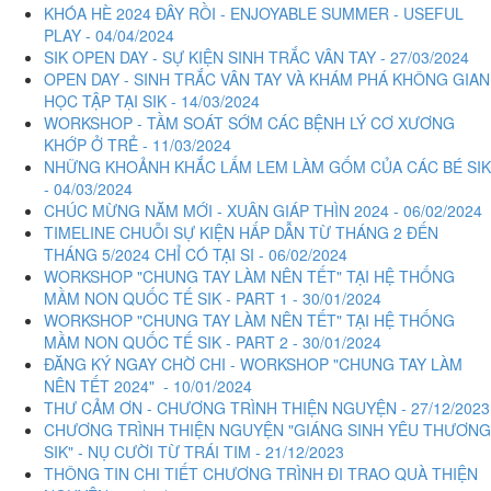
KHÓA HÈ 2024 ĐÂY RỒI - ENJOYABLE SUMMER - USEFUL
PLAY - 04/04/2024
SIK OPEN DAY - SỰ KIỆN SINH TRẮC VÂN TAY - 27/03/2024
OPEN DAY - SINH TRẮC VÂN TAY VÀ KHÁM PHÁ KHÔNG GIAN
HỌC TẬP TẠI SIK - 14/03/2024
WORKSHOP - TẦM SOÁT SỚM CÁC BỆNH LÝ CƠ XƯƠNG
KHỚP Ở TRẺ - 11/03/2024
NHỮNG KHOẢNH KHẮC LẤM LEM LÀM GỐM CỦA CÁC BÉ SIK
- 04/03/2024
CHÚC MỪNG NĂM MỚI - XUÂN GIÁP THÌN 2024 - 06/02/2024
TIMELINE CHUỖI SỰ KIỆN HẤP DẪN TỪ THÁNG 2 ĐẾN
THÁNG 5/2024 CHỈ CÓ TẠI SI - 06/02/2024
WORKSHOP "CHUNG TAY LÀM NÊN TẾT" TẠI HỆ THỐNG
MẦM NON QUỐC TẾ SIK - PART 1 - 30/01/2024
WORKSHOP "CHUNG TAY LÀM NÊN TẾT" TẠI HỆ THỐNG
MẦM NON QUỐC TẾ SIK - PART 2 - 30/01/2024
ĐĂNG KÝ NGAY CHỜ CHI - WORKSHOP "CHUNG TAY LÀM
NÊN TẾT 2024" - 10/01/2024
THƯ CẢM ƠN - CHƯƠNG TRÌNH THIỆN NGUYỆN - 27/12/2023
CHƯƠNG TRÌNH THIỆN NGUYỆN "GIÁNG SINH YÊU THƯƠNG
SIK" - NỤ CƯỜI TỪ TRÁI TIM - 21/12/2023
THÔNG TIN CHI TIẾT CHƯƠNG TRÌNH ĐI TRAO QUÀ THIỆN