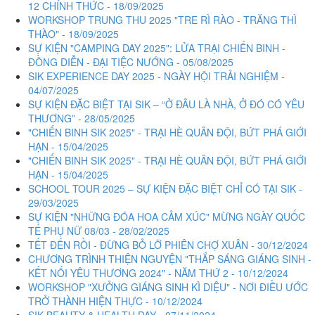
12 CHÍNH THỨC - 18/09/2025
WORKSHOP TRUNG THU 2025 "TRE RÌ RÀO - TRĂNG THÌ
THÀO" - 18/09/2025
SỰ KIỆN "CAMPING DAY 2025": LỬA TRẠI CHIẾN BINH -
ĐỒNG DIỄN - ĐẠI TIỆC NƯỚNG - 05/08/2025
SIK EXPERIENCE DAY 2025 - NGÀY HỘI TRẢI NGHIỆM -
04/07/2025
SỰ KIỆN ĐẶC BIỆT TẠI SIK – “Ở ĐÂU LÀ NHÀ, Ở ĐÓ CÓ YÊU
THƯƠNG” - 28/05/2025
"CHIẾN BINH SIK 2025" - TRẠI HÈ QUÂN ĐỘI, BỨT PHÁ GIỚI
HẠN - 15/04/2025
"CHIẾN BINH SIK 2025" - TRẠI HÈ QUÂN ĐỘI, BỨT PHÁ GIỚI
HẠN - 15/04/2025
SCHOOL TOUR 2025 – SỰ KIỆN ĐẶC BIỆT CHỈ CÓ TẠI SIK -
29/03/2025
SỰ KIỆN "NHỮNG ĐÓA HOA CẢM XÚC" MỪNG NGÀY QUỐC
TẾ PHỤ NỮ 08/03 - 28/02/2025
TẾT ĐẾN RỒI - ĐỪNG BỎ LỠ PHIÊN CHỢ XUÂN - 30/12/2024
CHƯƠNG TRÌNH THIỆN NGUYỆN "THẮP SÁNG GIÁNG SINH -
KẾT NỐI YÊU THƯƠNG 2024" - NĂM THỨ 2 - 10/12/2024
WORKSHOP "XƯỞNG GIÁNG SINH KÌ DIỆU" - NƠI ĐIỀU ƯỚC
TRỞ THÀNH HIỆN THỰC - 10/12/2024
SIK BEAUTY & HEALTH DAY - 07/11/2024