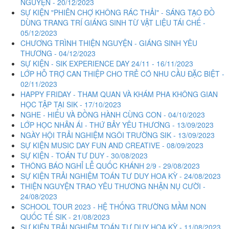
NGUYỆN - 20/12/2023
SỰ KIỆN "PHIÊN CHỢ KHÔNG RÁC THẢI" - SÁNG TẠO ĐỒ
DÙNG TRANG TRÍ GIÁNG SINH TỪ VẬT LIỆU TÁI CHẾ -
05/12/2023
CHƯƠNG TRÌNH THIỆN NGUYỆN - GIÁNG SINH YÊU
THƯƠNG - 04/12/2023
SỰ KIỆN - SIK EXPERIENCE DAY 24/11 - 16/11/2023
LỚP HỖ TRỢ CAN THIỆP CHO TRẺ CÓ NHU CẦU ĐẶC BIỆT -
02/11/2023
HAPPY FRIDAY - THAM QUAN VÀ KHÁM PHA KHÔNG GIAN
HỌC TẬP TẠI SIK - 17/10/2023
NGHE - HIỂU VÀ ĐỒNG HÀNH CÙNG CON - 04/10/2023
LỚP HỌC NHÂN ÁI - THỨ BẢY YÊU THƯƠNG - 13/09/2023
NGÀY HỘI TRẢI NGHIỆM NGÔI TRƯỜNG SIK - 13/09/2023
SỰ KIỆN MUSIC DAY FUN AND CREATIVE - 08/09/2023
SỰ KIỆN - TOÁN TƯ DUY - 30/08/2023
THÔNG BÁO NGHỈ LỄ QUỐC KHÁNH 2/9 - 29/08/2023
SỰ KIỆN TRẢI NGHIỆM TOÁN TƯ DUY HOA KỲ - 24/08/2023
THIỆN NGUYỆN TRAO YÊU THƯƠNG NHẬN NỤ CƯỜI -
24/08/2023
SCHOOL TOUR 2023 - HỆ THỐNG TRƯỜNG MẦM NON
QUỐC TẾ SIK - 21/08/2023
SỰ KIỆN TRẢI NGHIỆM TOÁN TƯ DUY HOA KỲ - 11/08/2023