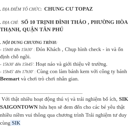
CHUNG CƯ TOPAZ
.
ĐỊA ĐIỂM TỔ CHỨC
:
SỐ 10 TRỊNH ĐÌNH THẢO , PHƯỜNG HÒA
.
ĐỊA CHỈ
:
THẠNH, QUẬN TÂN PHÚ
.
NỘI DUNG CHƯƠNG TRÌNH:
Đón Khách , Chụp hình check - in và ổn
-
15h00 đến 15h30'
:
định chỗ ngồi.
Hoạt náo và giới thiệu về trường.
-
15h30' đến 15h45'
:
Cùng con làm bánh kem với công ty bánh
-
15h45' đến 17h30'
:
Beemart
và chơi trò chơi nhân gian.
________________________________________
Với thật nhiều hoạt động thú vị và trải nghiệm bổ ích,
SIK
SAIGONTOWN
hứa hẹn sẽ đem đến cho các bé yêu thật
nhiều niềm vui thông qua chương trình Trải nghiệm tư duy
cùng
SIK