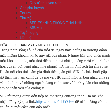
Quy trình tuyển sinh
Góc phụ huynh
Tin tức
Thư viện
SERIES "NHÀ THÔNG THÁI NHÍ"
ABUM 1
Tuyển dụng
Liên hệ
BỮA TIỆC THÂN MẬT - MÙA THU CHO EM
Trong nhịp sống hối hả của thời đại ngày nay, chúng ta thường đánh
mất những khoảnh khắc quý giá bên nhau. Nhưng hãy cho phép mình
một khoảnh khắc, một thời điểm, nơi mà những tiếng cười của trẻ thơ
hòa quyện với tiếng nhạc nhẹ nhàng, nơi mà những tách trà ấm áp sẽ
là cầu nối cho tình cảm gia đình thêm gần gũi. SIK tổ chức buổi gặp
gỡ thân mật, ấm cúng để ba mẹ và SIK cùng ngồi lại bên nhau chia sẻ
và hiểu hơn về những người đang chăm sóc và hướng dẫn cho những
em bé thân yêu của chúng ta.
SIK rất mong được đón tiếp ba mẹ trong chương trình. Ba mẹ xác
nhận đăng ký qua link:
https://bom.so/TDYQvv
để nhà trường có thể
chuẩn bị một cách chu đáo nhất.