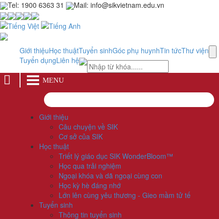
Tel: 1900 6363 31
Mail: info@sikvietnam.edu.vn
Giới thiệu
Học thuật
Tuyển sinh
Góc phụ huynh
Tin tức
Thư viện
Tuyển dụng
Liên hệ
MENU
Giới thiệu
Câu chuyện về SIK
Cơ sở của SIK
Học thuật
Triết lý giáo dục SIK WonderBloom™
Học qua trải nghiệm
Ngoại khóa và dã ngoại cùng con
Học kỳ hè đáng nhớ
Lớn lên cùng yêu thương - Gieo mầm tử tế
Tuyển sinh
Thông tin tuyển sinh