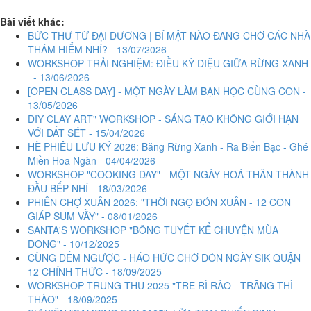
Bài viết khác:
BỨC THƯ TỪ ĐẠI DƯƠNG | BÍ MẬT NÀO ĐANG CHỜ CÁC NHÀ
THÁM HIỂM NHÍ? - 13/07/2026
WORKSHOP TRẢI NGHIỆM: ĐIỀU KỲ DIỆU GIỮA RỪNG XANH
- 13/06/2026
[OPEN CLASS DAY] - MỘT NGÀY LÀM BẠN HỌC CÙNG CON -
13/05/2026
DIY CLAY ART" WORKSHOP - SÁNG TẠO KHÔNG GIỚI HẠN
VỚI ĐẤT SÉT - 15/04/2026
HÈ PHIÊU LƯU KÝ 2026: Băng Rừng Xanh - Ra Biển Bạc - Ghé
Miền Hoa Ngàn - 04/04/2026
WORKSHOP "COOKING DAY" - MỘT NGÀY HOÁ THÂN THÀNH
ĐẦU BẾP NHÍ - 18/03/2026
PHIÊN CHỢ XUÂN 2026: "THỜI NGỌ ĐÓN XUÂN - 12 CON
GIÁP SUM VẦY" - 08/01/2026
SANTA'S WORKSHOP "BÔNG TUYẾT KỂ CHUYỆN MÙA
ĐÔNG" - 10/12/2025
CÙNG ĐẾM NGƯỢC - HÁO HỨC CHỜ ĐÓN NGÀY SIK QUẬN
12 CHÍNH THỨC - 18/09/2025
WORKSHOP TRUNG THU 2025 "TRE RÌ RÀO - TRĂNG THÌ
THÀO" - 18/09/2025