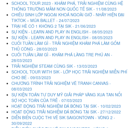
SCHOOL TOUR 2023 - KHÁM PHÁ, TRẢI NGHIỆM CÙNG HỆ
THỐNG TRƯỜNG MẦM NON QUỐC TẾ SIK - 11/08/2023
CHIÊU SINH LỚP NGOẠI KHOÁ NGOÀI GIỜ - NHẢY HIỆN ĐẠI
TIKTOK – MÚA BALLET - 24/07/2023
TRẠI HÈ CÓ 1 KHÔNG 2 TẠI SIK - 21/06/2023
SỰ KIỆN - LEARN AND PLAY IN ENGLISH - 08/05/2023
SỰ KIỆN - LEARN AND PLAY IN ENGLISH - 08/05/2023
CUỐI TUẦN LÀM GÌ - TRẢI NGHIỆM KHÁM PHÁ LÀM GỐM
THỦ CÔNG - 28/03/2023
CUỐI TUẦN LÀM GÌ - KHÁM PHÁ LÀNG TRE PHÚ AN -
28/03/2023
TRẢI NGHIỆM STEAM CÙNG SIK - 13/03/2023
SCHOOL TOUR WITH SIK - LỚP HỌC TRẢI NGHIỆM MIỄN PHÍ
CHO BÉ - 09/03/2023
CHƯƠNG TRÌNH TRẢI NGHIỆM VẼ TRANH CANVAS -
08/03/2023
SỰ KIỆN TOÁN TƯ DUY MỸ GIẢI PHÁP VÀNG XUA TAN NỔI
SỢ HỌC TOÁN CỦA TRẺ - 07/03/2023
HOẠT ĐỘNG TRẢI NGHIỆM ĐÁ BÓNG TẠI SIK - 10/02/2023
HOẠT ĐỘNG TRẢI NGHIỆM ĐÁ BÓNG TẠI SIK - 27/12/2022
DIỄN BIẾN CUỘC THI VẼ SIK SAIGONTOWN - VÒNG 2 -
30/09/2022