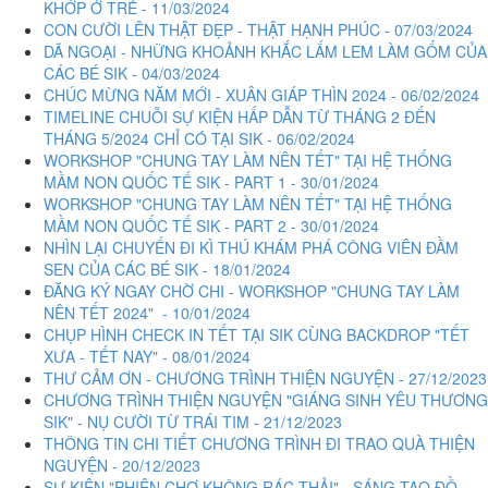
KHỚP Ở TRẺ - 11/03/2024
CON CƯỜI LÊN THẬT ĐẸP - THẬT HẠNH PHÚC - 07/03/2024
DÃ NGOẠI - NHỮNG KHOẢNH KHẮC LẤM LEM LÀM GỐM CỦA
CÁC BÉ SIK - 04/03/2024
CHÚC MỪNG NĂM MỚI - XUÂN GIÁP THÌN 2024 - 06/02/2024
TIMELINE CHUỖI SỰ KIỆN HẤP DẪN TỪ THÁNG 2 ĐẾN
THÁNG 5/2024 CHỈ CÓ TẠI SIK - 06/02/2024
WORKSHOP "CHUNG TAY LÀM NÊN TẾT" TẠI HỆ THỐNG
MẦM NON QUỐC TẾ SIK - PART 1 - 30/01/2024
WORKSHOP "CHUNG TAY LÀM NÊN TẾT" TẠI HỆ THỐNG
MẦM NON QUỐC TẾ SIK - PART 2 - 30/01/2024
NHÌN LẠI CHUYẾN ĐI KÌ THÚ KHÁM PHÁ CÔNG VIÊN ĐẦM
SEN CỦA CÁC BÉ SIK - 18/01/2024
ĐĂNG KÝ NGAY CHỜ CHI - WORKSHOP "CHUNG TAY LÀM
NÊN TẾT 2024" - 10/01/2024
CHỤP HÌNH CHECK IN TẾT TẠI SIK CÙNG BACKDROP "TẾT
XƯA - TẾT NAY" - 08/01/2024
THƯ CẢM ƠN - CHƯƠNG TRÌNH THIỆN NGUYỆN - 27/12/2023
CHƯƠNG TRÌNH THIỆN NGUYỆN "GIÁNG SINH YÊU THƯƠNG
SIK" - NỤ CƯỜI TỪ TRÁI TIM - 21/12/2023
THÔNG TIN CHI TIẾT CHƯƠNG TRÌNH ĐI TRAO QUÀ THIỆN
NGUYỆN - 20/12/2023
SỰ KIỆN "PHIÊN CHỢ KHÔNG RÁC THẢI" - SÁNG TẠO ĐỒ