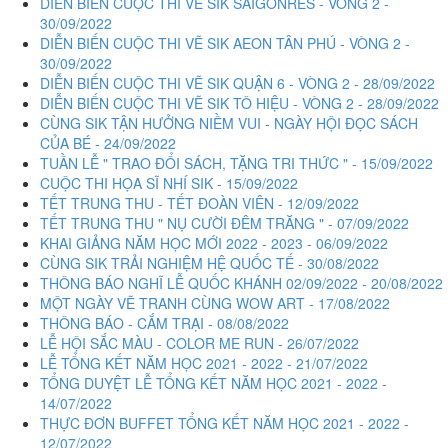
DIỄN BIẾN CUỘC THI VẼ SIK SAIGONRES - VÒNG 2 -
30/09/2022
DIỄN BIẾN CUỘC THI VẼ SIK AEON TÂN PHÚ - VÒNG 2 -
30/09/2022
DIỄN BIẾN CUỘC THI VẼ SIK QUẬN 6 - VÒNG 2 - 28/09/2022
DIỄN BIẾN CUỘC THI VẼ SIK TÔ HIỆU - VÒNG 2 - 28/09/2022
CÙNG SIK TẬN HƯỞNG NIỀM VUI - NGÀY HỘI ĐỌC SÁCH
CỦA BÉ - 24/09/2022
TUẦN LỄ " TRAO ĐỔI SÁCH, TẶNG TRI THỨC " - 15/09/2022
CUỘC THI HỌA SĨ NHÍ SIK - 15/09/2022
TẾT TRUNG THU - TẾT ĐOÀN VIÊN - 12/09/2022
TẾT TRUNG THU " NỤ CƯỜI ĐÊM TRĂNG " - 07/09/2022
KHAI GIẢNG NĂM HỌC MỚI 2022 - 2023 - 06/09/2022
CÙNG SIK TRẢI NGHIỆM HỆ QUỐC TẾ - 30/08/2022
THÔNG BÁO NGHĨ LỄ QUỐC KHÁNH 02/09/2022 - 20/08/2022
MỘT NGÀY VẼ TRANH CÙNG WOW ART - 17/08/2022
THÔNG BÁO - CẮM TRẠI - 08/08/2022
LỄ HỘI SẮC MÀU - COLOR ME RUN - 26/07/2022
LỄ TỔNG KẾT NĂM HỌC 2021 - 2022 - 21/07/2022
TỔNG DUYỆT LỄ TỔNG KẾT NĂM HỌC 2021 - 2022 -
14/07/2022
THỰC ĐƠN BUFFET TỔNG KẾT NĂM HỌC 2021 - 2022 -
12/07/2022