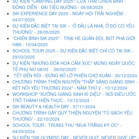
SỰ KIỆN "CAMPING DAY 2025": LỬA TRẠI CHIẾN BINH -
ĐỒNG DIỄN - ĐẠI TIỆC NƯỚNG - 05/08/2025
SIK EXPERIENCE DAY 2025 - NGÀY HỘI TRẢI NGHIỆM -
04/07/2025
SỰ KIỆN ĐẶC BIỆT TẠI SIK – “Ở ĐÂU LÀ NHÀ, Ở ĐÓ CÓ YÊU
THƯƠNG” - 28/05/2025
"CHIẾN BINH SIK 2025" - TRẠI HÈ QUÂN ĐỘI, BỨT PHÁ GIỚI
HẠN - 15/04/2025
SCHOOL TOUR 2025 – SỰ KIỆN ĐẶC BIỆT CHỈ CÓ TẠI SIK -
29/03/2025
SỰ KIỆN "NHỮNG ĐÓA HOA CẢM XÚC" MỪNG NGÀY QUỐC
TẾ PHỤ NỮ 08/03 - 28/02/2025
TẾT ĐẾN RỒI - ĐỪNG BỎ LỠ PHIÊN CHỢ XUÂN - 30/12/2024
CHƯƠNG TRÌNH THIỆN NGUYỆN "THẮP SÁNG GIÁNG SINH -
KẾT NỐI YÊU THƯƠNG 2024" - NĂM THỨ 2 - 10/12/2024
WORKSHOP "XƯỞNG GIÁNG SINH KÌ DIỆU" - NƠI ĐIỀU ƯỚC
TRỞ THÀNH HIỆN THỰC - 10/12/2024
SIK BEAUTY & HEALTH DAY - 07/11/2024
CHƯƠNG TRÌNH GÂY QUỸ THIỆN NGUYỆN "TỦ SÁCH YÊU
THƯƠNG" - 22/10/2024
SCHOOL TOUR - TRUNG THU "MÙA TRĂNG KÝ ỨC" -
04/09/2024
SỰ KIỆN "SIK OLYMPIC DAY - NEVER QUIT, NEVER GIVE UP" -