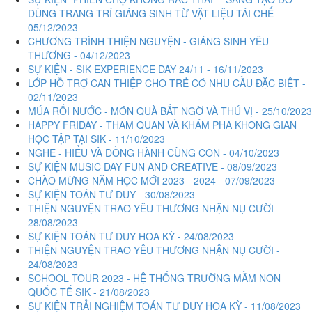
DÙNG TRANG TRÍ GIÁNG SINH TỪ VẬT LIỆU TÁI CHẾ -
05/12/2023
CHƯƠNG TRÌNH THIỆN NGUYỆN - GIÁNG SINH YÊU
THƯƠNG - 04/12/2023
SỰ KIỆN - SIK EXPERIENCE DAY 24/11 - 16/11/2023
LỚP HỖ TRỢ CAN THIỆP CHO TRẺ CÓ NHU CẦU ĐẶC BIỆT -
02/11/2023
MÚA RỐI NƯỚC - MÓN QUÀ BẤT NGỜ VÀ THÚ VỊ - 25/10/2023
HAPPY FRIDAY - THAM QUAN VÀ KHÁM PHA KHÔNG GIAN
HỌC TẬP TẠI SIK - 11/10/2023
NGHE - HIỂU VÀ ĐỒNG HÀNH CÙNG CON - 04/10/2023
SỰ KIỆN MUSIC DAY FUN AND CREATIVE - 08/09/2023
CHÀO MỪNG NĂM HỌC MỚI 2023 - 2024 - 07/09/2023
SỰ KIỆN TOÁN TƯ DUY - 30/08/2023
THIỆN NGUYỆN TRAO YÊU THƯƠNG NHẬN NỤ CƯỜI -
28/08/2023
SỰ KIỆN TOÁN TƯ DUY HOA KỲ - 24/08/2023
THIỆN NGUYỆN TRAO YÊU THƯƠNG NHẬN NỤ CƯỜI -
24/08/2023
SCHOOL TOUR 2023 - HỆ THỐNG TRƯỜNG MẦM NON
QUỐC TẾ SIK - 21/08/2023
SỰ KIỆN TRẢI NGHIỆM TOÁN TƯ DUY HOA KỲ - 11/08/2023