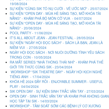
19/08/2024
SỰ KIỆN "CÙNG SIK TÔ NỤ CƯỜI - VẼ ƯỚC MƠ" - 25/07/2024
SỰ KIỆN "OPEN DAY - MÙA HÈ SÁNG TẠO, MỞ KHÓA TÀI
NĂNG" - KHÁM PHÁ BỘ MÔN CỜ VUA - 04/07/2024
SỰ KIỆN "OPEN DAY - MÙA HÈ SÁNG TẠO, MỞ KHÓA TÀI
NĂNG" - 20/06/2024
POOL PARTY - 11/06/2024
IT'S ALL ABOUT JEAN - JEAN FESTIVAL - 28/05/2024
SỰ KIỆN "NGÀY HỘI ĐỌC SÁCH" - SÁCH LÀ BẠN, JEAN LÀ
NIỀM VUI - 27/05/2024
NGÀY HỘI ĐỌC SÁCH - NƠI NUÔI DƯỠNG TÌNH YÊU SÁCH
TRONG CON - 10/05/2024
RA MẮT SERIES "NHÀ THÔNG THÁI NHÍ" - KHÁM PHÁ THẾ
GIỚI TRI THỨC CÙNG SIK - 23/04/2024
WORKSHOP "SIK THEATRE DAY" - NGÀY HỘI KỊCH NGHỆ
TIẾNG ANH - 17/04/2024
KHÓA HÈ 2024 ĐÂY RỒI - ENJOYABLE SUMMER - USEFUL
PLAY - 04/04/2024
SIK OPEN DAY - SỰ KIỆN SINH TRẮC VÂN TAY - 27/03/2024
OPEN DAY - SINH TRẮC VÂN TAY VÀ KHÁM PHÁ KHÔNG GIAN
HỌC TẬP TẠI SIK - 14/03/2024
WORKSHOP - TẦM SOÁT SỚM CÁC BỆNH LÝ CƠ XƯƠNG