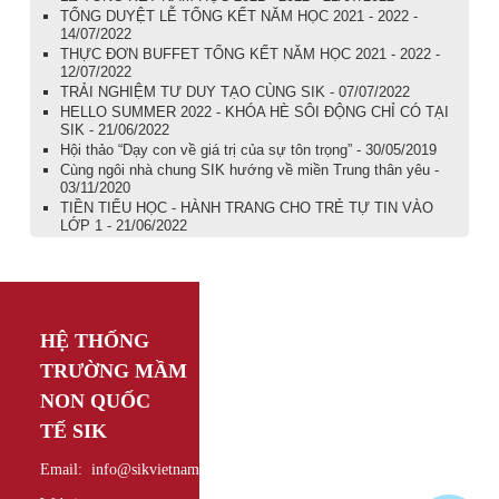
TỔNG DUYỆT LỄ TỔNG KẾT NĂM HỌC 2021 - 2022 -
14/07/2022
THỰC ĐƠN BUFFET TỔNG KẾT NĂM HỌC 2021 - 2022 -
12/07/2022
TRẢI NGHIỆM TƯ DUY TẠO CÙNG SIK - 07/07/2022
HELLO SUMMER 2022 - KHÓA HÈ SÔI ĐỘNG CHỈ CÓ TẠI
SIK - 21/06/2022
Hội thảo “Dạy con về giá trị của sự tôn trọng” - 30/05/2019
Cùng ngôi nhà chung SIK hướng về miền Trung thân yêu -
03/11/2020
TIỀN TIỂU HỌC - HÀNH TRANG CHO TRẺ TỰ TIN VÀO
LỚP 1 - 21/06/2022
HỆ THỐNG
TRƯỜNG MẦM
NON QUỐC
TẾ
SIK
Email: info@sikvietnam.edu.vn