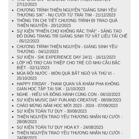
27/12/2023
CHƯƠNG TRÌNH THIỆN NGUYỆN "GIÁNG SINH YÊU
THƯƠNG SIK" - NỤ CƯỜI TỪ TRÁI TIM - 21/12/2023
THÔNG TIN CHI TIẾT CHƯƠNG TRÌNH ĐI TRAO QUÀ
THIỆN NGUYỆN - 20/12/2023
SỰ KIỆN "PHIÊN CHỢ KHÔNG RÁC THẢI" - SÁNG TẠO
ĐỒ DÙNG TRANG TRÍ GIÁNG SINH TỪ VẬT LIỆU TÁI CHẾ
- 05/12/2023
CHƯƠNG TRÌNH THIỆN NGUYỆN - GIÁNG SINH YÊU
THƯƠNG - 04/12/2023
SỰ KIỆN - SIK EXPERIENCE DAY 24/11 - 16/11/2023
LỚP HỖ TRỢ CAN THIỆP CHO TRẺ CÓ NHU CẦU ĐẶC
BIỆT - 02/11/2023
MÚA RỐI NƯỚC - MÓN QUÀ BẤT NGỜ VÀ THÚ VỊ -
25/10/2023
HAPPY FRIDAY - THAM QUAN VÀ KHÁM PHA KHÔNG
GIAN HỌC TẬP TẠI SIK - 11/10/2023
NGHE - HIỂU VÀ ĐỒNG HÀNH CÙNG CON - 04/10/2023
SỰ KIỆN MUSIC DAY FUN AND CREATIVE - 08/09/2023
CHÀO MỪNG NĂM HỌC MỚI 2023 - 2024 - 07/09/2023
SỰ KIỆN TOÁN TƯ DUY - 30/08/2023
THIỆN NGUYỆN TRAO YÊU THƯƠNG NHẬN NỤ CƯỜI -
28/08/2023
SỰ KIỆN TOÁN TƯ DUY HOA KỲ - 24/08/2023
THIỆN NGUYỆN TRAO YÊU THƯƠNG NHẬN NỤ CƯỜI -
24/08/2023