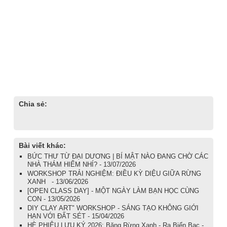
Chia sẻ:
Bài viết khác:
BỨC THƯ TỪ ĐẠI DƯƠNG | BÍ MẬT NÀO ĐANG CHỜ CÁC
NHÀ THÁM HIỂM NHÍ? - 13/07/2026
WORKSHOP TRẢI NGHIỆM: ĐIỀU KỲ DIỆU GIỮA RỪNG
XANH - 13/06/2026
[OPEN CLASS DAY] - MỘT NGÀY LÀM BẠN HỌC CÙNG
CON - 13/05/2026
DIY CLAY ART" WORKSHOP - SÁNG TẠO KHÔNG GIỚI
HẠN VỚI ĐẤT SÉT - 15/04/2026
HÈ PHIÊU LƯU KÝ 2026: Băng Rừng Xanh - Ra Biển Bạc -