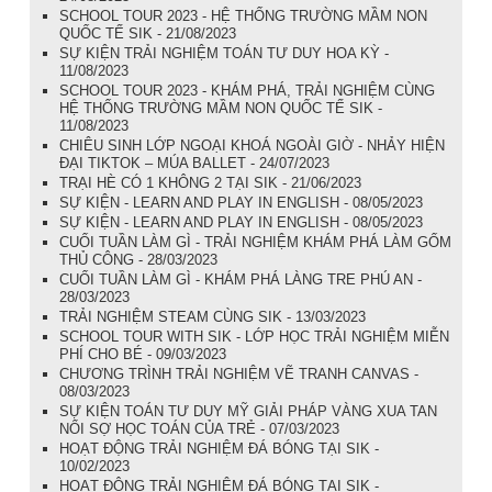
SCHOOL TOUR 2023 - HỆ THỐNG TRƯỜNG MẦM NON
QUỐC TẾ SIK - 21/08/2023
SỰ KIỆN TRẢI NGHIỆM TOÁN TƯ DUY HOA KỲ -
11/08/2023
SCHOOL TOUR 2023 - KHÁM PHÁ, TRẢI NGHIỆM CÙNG
HỆ THỐNG TRƯỜNG MẦM NON QUỐC TẾ SIK -
11/08/2023
CHIÊU SINH LỚP NGOẠI KHOÁ NGOÀI GIỜ - NHẢY HIỆN
ĐẠI TIKTOK – MÚA BALLET - 24/07/2023
TRẠI HÈ CÓ 1 KHÔNG 2 TẠI SIK - 21/06/2023
SỰ KIỆN - LEARN AND PLAY IN ENGLISH - 08/05/2023
SỰ KIỆN - LEARN AND PLAY IN ENGLISH - 08/05/2023
CUỐI TUẦN LÀM GÌ - TRẢI NGHIỆM KHÁM PHÁ LÀM GỐM
THỦ CÔNG - 28/03/2023
CUỐI TUẦN LÀM GÌ - KHÁM PHÁ LÀNG TRE PHÚ AN -
28/03/2023
TRẢI NGHIỆM STEAM CÙNG SIK - 13/03/2023
SCHOOL TOUR WITH SIK - LỚP HỌC TRẢI NGHIỆM MIỄN
PHÍ CHO BÉ - 09/03/2023
CHƯƠNG TRÌNH TRẢI NGHIỆM VẼ TRANH CANVAS -
08/03/2023
SỰ KIỆN TOÁN TƯ DUY MỸ GIẢI PHÁP VÀNG XUA TAN
NỔI SỢ HỌC TOÁN CỦA TRẺ - 07/03/2023
HOẠT ĐỘNG TRẢI NGHIỆM ĐÁ BÓNG TẠI SIK -
10/02/2023
HOẠT ĐỘNG TRẢI NGHIỆM ĐÁ BÓNG TẠI SIK -