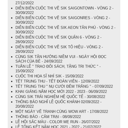
27/12/2022
DIỄN BIẾN CUỘC THI VẼ SIK SAIGONTOWN - VÒNG 2 -
30/09/2022
DIỄN BIẾN CUỘC THI VẼ SIK SAIGONRES - VÒNG 2 -
30/09/2022
DIỄN BIẾN CUỘC THI VẼ SIK AEON TÂN PHÚ - VÒNG 2 -
30/09/2022
DIỄN BIẾN CUỘC THI VẼ SIK QUẬN 6 - VÒNG 2 -
28/09/2022
DIỄN BIẾN CUỘC THI VẼ SIK TÔ HIỆU - VÒNG 2 -
28/09/2022
CÙNG SIK TẬN HƯỞNG NIỀM VUI - NGÀY HỘI ĐỌC
SÁCH CỦA BÉ - 24/09/2022
TUẦN LỄ " TRAO ĐỔI SÁCH, TẶNG TRI THỨC " -
15/09/2022
CUỘC THI HỌA SĨ NHÍ SIK - 15/09/2022
TẾT TRUNG THU - TẾT ĐOÀN VIÊN - 12/09/2022
TẾT TRUNG THU " NỤ CƯỜI ĐÊM TRĂNG " - 07/09/2022
KHAI GIẢNG NĂM HỌC MỚI 2022 - 2023 - 06/09/2022
CÙNG SIK TRẢI NGHIỆM HỆ QUỐC TẾ - 30/08/2022
THÔNG BÁO NGHĨ LỄ QUỐC KHÁNH 02/09/2022 -
20/08/2022
MỘT NGÀY VẼ TRANH CÙNG WOW ART - 17/08/2022
THÔNG BÁO - CẮM TRẠI - 08/08/2022
LỄ HỘI SẮC MÀU - COLOR ME RUN - 26/07/2022
LỄ TỔNG KẾT NĂM HỌC 2021 - 2022 - 21/07/2022