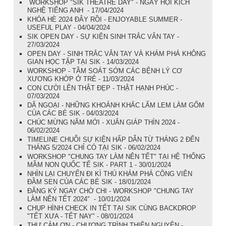
WORKSHOP "SIK THEATRE DAY" - NGÀY HỘI KỊCH
NGHỆ TIẾNG ANH - 17/04/2024
KHÓA HÈ 2024 ĐÂY RỒI - ENJOYABLE SUMMER -
USEFUL PLAY - 04/04/2024
SIK OPEN DAY - SỰ KIỆN SINH TRẮC VÂN TAY -
27/03/2024
OPEN DAY - SINH TRẮC VÂN TAY VÀ KHÁM PHÁ KHÔNG
GIAN HỌC TẬP TẠI SIK - 14/03/2024
WORKSHOP - TẦM SOÁT SỚM CÁC BỆNH LÝ CƠ
XƯƠNG KHỚP Ở TRẺ - 11/03/2024
CON CƯỜI LÊN THẬT ĐẸP - THẬT HẠNH PHÚC -
07/03/2024
DÃ NGOẠI - NHỮNG KHOẢNH KHẮC LẤM LEM LÀM GỐM
CỦA CÁC BÉ SIK - 04/03/2024
CHÚC MỪNG NĂM MỚI - XUÂN GIÁP THÌN 2024 -
06/02/2024
TIMELINE CHUỖI SỰ KIỆN HẤP DẪN TỪ THÁNG 2 ĐẾN
THÁNG 5/2024 CHỈ CÓ TẠI SIK - 06/02/2024
WORKSHOP "CHUNG TAY LÀM NÊN TẾT" TẠI HỆ THỐNG
MẦM NON QUỐC TẾ SIK - PART 1 - 30/01/2024
NHÌN LẠI CHUYẾN ĐI KÌ THÚ KHÁM PHÁ CÔNG VIÊN
ĐẦM SEN CỦA CÁC BÉ SIK - 18/01/2024
ĐĂNG KÝ NGAY CHỜ CHI - WORKSHOP "CHUNG TAY
LÀM NÊN TẾT 2024" - 10/01/2024
CHỤP HÌNH CHECK IN TẾT TẠI SIK CÙNG BACKDROP
"TẾT XƯA - TẾT NAY" - 08/01/2024
THƯ CẢM ƠN - CHƯƠNG TRÌNH THIỆN NGUYỆN -