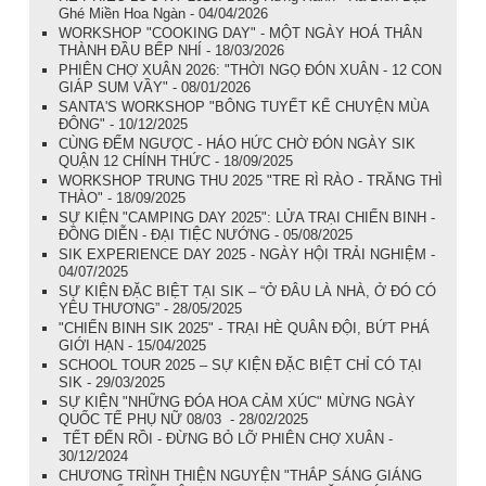
Ghé Miền Hoa Ngàn - 04/04/2026
WORKSHOP "COOKING DAY" - MỘT NGÀY HOÁ THÂN
THÀNH ĐẦU BẾP NHÍ - 18/03/2026
PHIÊN CHỢ XUÂN 2026: "THỜI NGỌ ĐÓN XUÂN - 12 CON
GIÁP SUM VẦY" - 08/01/2026
SANTA'S WORKSHOP "BÔNG TUYẾT KỂ CHUYỆN MÙA
ĐÔNG" - 10/12/2025
CÙNG ĐẾM NGƯỢC - HÁO HỨC CHỜ ĐÓN NGÀY SIK
QUẬN 12 CHÍNH THỨC - 18/09/2025
WORKSHOP TRUNG THU 2025 "TRE RÌ RÀO - TRĂNG THÌ
THÀO" - 18/09/2025
SỰ KIỆN "CAMPING DAY 2025": LỬA TRẠI CHIẾN BINH -
ĐỒNG DIỄN - ĐẠI TIỆC NƯỚNG - 05/08/2025
SIK EXPERIENCE DAY 2025 - NGÀY HỘI TRẢI NGHIỆM -
04/07/2025
SỰ KIỆN ĐẶC BIỆT TẠI SIK – “Ở ĐÂU LÀ NHÀ, Ở ĐÓ CÓ
YÊU THƯƠNG” - 28/05/2025
"CHIẾN BINH SIK 2025" - TRẠI HÈ QUÂN ĐỘI, BỨT PHÁ
GIỚI HẠN - 15/04/2025
SCHOOL TOUR 2025 – SỰ KIỆN ĐẶC BIỆT CHỈ CÓ TẠI
SIK - 29/03/2025
SỰ KIỆN "NHỮNG ĐÓA HOA CẢM XÚC" MỪNG NGÀY
QUỐC TẾ PHỤ NỮ 08/03 - 28/02/2025
TẾT ĐẾN RỒI - ĐỪNG BỎ LỠ PHIÊN CHỢ XUÂN -
30/12/2024
CHƯƠNG TRÌNH THIỆN NGUYỆN "THẮP SÁNG GIÁNG