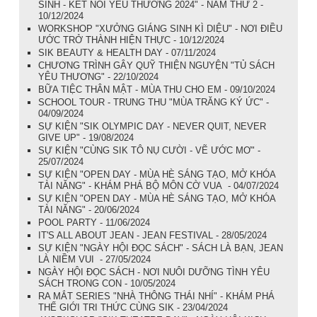
SINH - KẾT NỐI YÊU THƯƠNG 2024" - NĂM THỨ 2 -
10/12/2024
WORKSHOP "XƯỞNG GIÁNG SINH KÌ DIỆU" - NƠI ĐIỀU
ƯỚC TRỞ THÀNH HIỆN THỰC - 10/12/2024
SIK BEAUTY & HEALTH DAY - 07/11/2024
CHƯƠNG TRÌNH GÂY QUỸ THIỆN NGUYỆN "TỦ SÁCH
YÊU THƯƠNG" - 22/10/2024
BỮA TIỆC THÂN MẬT - MÙA THU CHO EM - 09/10/2024
SCHOOL TOUR - TRUNG THU "MÙA TRĂNG KÝ ỨC" -
04/09/2024
SỰ KIỆN "SIK OLYMPIC DAY - NEVER QUIT, NEVER
GIVE UP" - 19/08/2024
SỰ KIỆN "CÙNG SIK TÔ NỤ CƯỜI - VẼ ƯỚC MƠ" -
25/07/2024
SỰ KIỆN "OPEN DAY - MÙA HÈ SÁNG TẠO, MỞ KHÓA
TÀI NĂNG" - KHÁM PHÁ BỘ MÔN CỜ VUA - 04/07/2024
SỰ KIỆN "OPEN DAY - MÙA HÈ SÁNG TẠO, MỞ KHÓA
TÀI NĂNG" - 20/06/2024
POOL PARTY - 11/06/2024
IT'S ALL ABOUT JEAN - JEAN FESTIVAL - 28/05/2024
SỰ KIỆN "NGÀY HỘI ĐỌC SÁCH" - SÁCH LÀ BẠN, JEAN
LÀ NIỀM VUI - 27/05/2024
NGÀY HỘI ĐỌC SÁCH - NƠI NUÔI DƯỠNG TÌNH YÊU
SÁCH TRONG CON - 10/05/2024
RA MẮT SERIES "NHÀ THÔNG THÁI NHÍ" - KHÁM PHÁ
THẾ GIỚI TRI THỨC CÙNG SIK - 23/04/2024