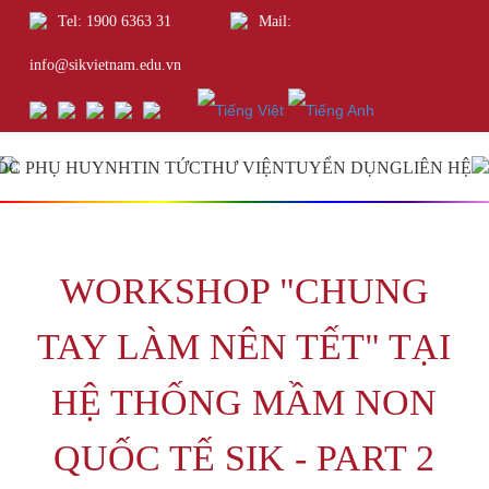
Tel: 1900 6363 31
Mail:
info@sikvietnam.edu.vn
ÓC PHỤ HUYNH
TIN TỨC
THƯ VIỆN
TUYỂN DỤNG
LIÊN HỆ
WORKSHOP "CHUNG
TAY LÀM NÊN TẾT" TẠI
HỆ THỐNG MẦM NON
QUỐC TẾ SIK - PART 2