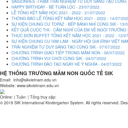
SAIGONRES -TRẠM TRẢI NGHIỆM TƯ DUY SÁNG TẠO CÙNG SI
HAPPY BIRTHDAY - BÉ TUẤN LỘC - 23/07/2022
LỄ TỔNG KẾT NĂM HỌC 2021 - 2022 - 21/07/2022
THÔNG BÁO LỄ TỔNG KẾT NĂM HỌC 2021 - 2022 - 14/07/20
SỰ KIỆN CHUNG CƯ TOPAZ - BẾP BÁNH NHÍ CÙNG SIK - 13/0
KẾT QUẢ CUỘC THI - CẢM NGHĨ CỦA EM VỀ NGÔI TRƯỜNG SI
THỰC ĐƠN BUFFET TỔNG KẾT NĂM HỌC 2021 - 2022 - 12/07
SỰ KIỆN CHUNG CƯ HIM LAM - NGÀY HỘI GIA ĐÌNH VIỆT NAM
TRẢI NGHIỆM TƯ DUY SÁNG TẠO CÙNG SIK - 07/07/2022
CHƯƠNG TRÌNH GIAO TIẾP TRONG MẦM NON - 06/07/2022
CHƯƠNG TRÌNH VUI CHƠI CÙNG SIK - 04/07/2022
CHƯƠNG TRÌNH ĐÀO TẠO NGÀY HÈ Ý NGHĨA - 04/07/2022
HỆ THỐNG TRƯỜNG MẦM NON QUỐC TẾ
SIK
Email: info@sikvietnam.edu.vn
Website: www.sikvietnam.edu.vn
Online:
|
Tuần:
|
Tổng truy cập:
© 2019 SIK International Kindergarten System. All rights reserved. Des