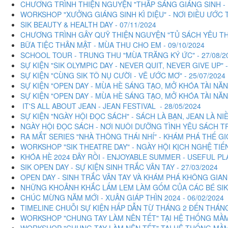
CHƯƠNG TRÌNH THIỆN NGUYỆN "THẮP SÁNG GIÁNG SINH - K
WORKSHOP "XƯỞNG GIÁNG SINH KÌ DIỆU" - NƠI ĐIỀU ƯỚC T
SIK BEAUTY & HEALTH DAY - 07/11/2024
CHƯƠNG TRÌNH GÂY QUỸ THIỆN NGUYỆN "TỦ SÁCH YÊU THƯ
BỮA TIỆC THÂN MẬT - MÙA THU CHO EM - 09/10/2024
SCHOOL TOUR - TRUNG THU "MÙA TRĂNG KÝ ỨC" - 27/08/2
SỰ KIỆN "SIK OLYMPIC DAY - NEVER QUIT, NEVER GIVE UP" -
SỰ KIỆN "CÙNG SIK TÔ NỤ CƯỜI - VẼ ƯỚC MƠ" - 25/07/2024
SỰ KIỆN "OPEN DAY - MÙA HÈ SÁNG TẠO, MỞ KHÓA TÀI NĂ
SỰ KIỆN "OPEN DAY - MÙA HÈ SÁNG TẠO, MỞ KHÓA TÀI NĂNG
IT'S ALL ABOUT JEAN - JEAN FESTIVAL - 28/05/2024
SỰ KIỆN "NGÀY HỘI ĐỌC SÁCH" - SÁCH LÀ BẠN, JEAN LÀ NIỀM
NGÀY HỘI ĐỌC SÁCH - NƠI NUÔI DƯỠNG TÌNH YÊU SÁCH TR
RA MẮT SERIES "NHÀ THÔNG THÁI NHÍ" - KHÁM PHÁ THẾ GIỚ
WORKSHOP "SIK THEATRE DAY" - NGÀY HỘI KỊCH NGHỆ TIẾN
KHÓA HÈ 2024 ĐÂY RỒI - ENJOYABLE SUMMER - USEFUL PLAY
SIK OPEN DAY - SỰ KIỆN SINH TRẮC VÂN TAY - 27/03/2024
OPEN DAY - SINH TRẮC VÂN TAY VÀ KHÁM PHÁ KHÔNG GIAN H
NHỮNG KHOẢNH KHẮC LẤM LEM LÀM GỐM CỦA CÁC BÉ SIK -
CHÚC MỪNG NĂM MỚI - XUÂN GIÁP THÌN 2024 - 06/02/2024
TIMELINE CHUỖI SỰ KIỆN HẤP DẪN TỪ THÁNG 2 ĐẾN THÁNG 5/
WORKSHOP "CHUNG TAY LÀM NÊN TẾT" TẠI HỆ THỐNG MẦM N
WORKSHOP "CHUNG TAY LÀM NÊN TẾT" TẠI HỆ THỐNG MẦM N