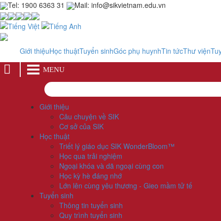
Tel: 1900 6363 31
Mail: info@sikvietnam.edu.vn
Giới thiệu
Học thuật
Tuyển sinh
Góc phụ huynh
Tin tức
Thư viện
Tu
MENU
Giới thiệu
Câu chuyện về SIK
Cơ sở của SIK
Học thuật
Triết lý giáo dục SIK WonderBloom™
Học qua trải nghiệm
Ngoại khóa và dã ngoại cùng con
Học kỳ hè đáng nhớ
Lớn lên cùng yêu thương - Gieo mầm tử tế
Tuyển sinh
Thông tin tuyển sinh
Quy trình tuyển sinh