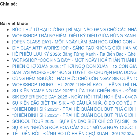
Chia sẻ:
Bài viết khác:
BỨC THƯ TỪ ĐẠI DƯƠNG | BÍ MẬT NÀO ĐANG CHỜ CÁC NHÀ T
WORKSHOP TRẢI NGHIỆM: ĐIỀU KỲ DIỆU GIỮA RỪNG XANH -
[OPEN CLASS DAY] - MỘT NGÀY LÀM BẠN HỌC CÙNG CON - 1
DIY CLAY ART" WORKSHOP - SÁNG TẠO KHÔNG GIỚI HẠN VỚI
HÈ PHIÊU LƯU KÝ 2026: Băng Rừng Xanh - Ra Biển Bạc - Ghé 
WORKSHOP "COOKING DAY" - MỘT NGÀY HOÁ THÂN THÀNH ĐẦ
PHIÊN CHỢ XUÂN 2026: "THỜI NGỌ ĐÓN XUÂN - 12 CON GIÁP
SANTA'S WORKSHOP "BÔNG TUYẾT KỂ CHUYỆN MÙA ĐÔNG" -
CÙNG ĐẾM NGƯỢC - HÁO HỨC CHỜ ĐÓN NGÀY SIK QUẬN 12 
WORKSHOP TRUNG THU 2025 "TRE RÌ RÀO - TRĂNG THÌ THÀO
SỰ KIỆN "CAMPING DAY 2025": LỬA TRẠI CHIẾN BINH - ĐỒNG
SIK EXPERIENCE DAY 2025 - NGÀY HỘI TRẢI NGHIỆM - 04/07
SỰ KIỆN ĐẶC BIỆT TẠI SIK – “Ở ĐÂU LÀ NHÀ, Ở ĐÓ CÓ YÊU 
"CHIẾN BINH SIK 2025" - TRẠI HÈ QUÂN ĐỘI, BỨT PHÁ GIỚI H
"CHIẾN BINH SIK 2025" - TRẠI HÈ QUÂN ĐỘI, BỨT PHÁ GIỚI H
SCHOOL TOUR 2025 – SỰ KIỆN ĐẶC BIỆT CHỈ CÓ TẠI SIK - 29
SỰ KIỆN "NHỮNG ĐÓA HOA CẢM XÚC" MỪNG NGÀY QUỐC TẾ P
TẾT ĐẾN RỒI - ĐỪNG BỎ LỠ PHIÊN CHỢ XUÂN - 30/12/2024