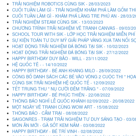
TRẢI NGHIỆM ROBOTICS CÙNG SIK - 28/03/2023
CUỐI TUẦN LÀM GÌ - TRẢI NGHIỆM KHÁM PHÁ LÀM GỐM THỦ
CUỐI TUẦN LÀM GÌ - KHÁM PHÁ LÀNG TRE PHÚ AN - 28/03/2
TRẢI NGHIỆM STEAM CÙNG SIK - 13/03/2023
CHƯƠNG TRÌNH TRẢI NGHIỆM VẼ TRANH CANVAS - 09/03/20
SCHOOL TOUR WITH SIK - LỚP HỌC TRẢI NGHIỆM MIỄN PHÍ 
SỰ KIỆN TOÁN TƯ DUY MỸ GIẢI PHÁP VÀNG XUA TAN NỔI SỢ
HOẠT ĐỘNG TRẢI NGHIỆM ĐÁ BÓNG TẠI SIK - 10/02/2023
HOẠT ĐỘNG TRẢI NGHIỆM ĐÁ BÓNG TẠI SIK - 27/12/2022
HAPPY BIRTHDAY DUY BẢO - WILL - 23/11/2022
HỆ QUỐC TÊ - - 14/10/2022
HAPPY BIRTHDAY - BÉ ANH KHANG MILO - 28/09/2022
CÔNG BỐ DANH SÁCH CÁC BÉ VÀO VÒNG 2 CUỘC THI " HỌA SĨ
CÙNG SIK TRẢI NGHIỆM HỆ QUỐC TẾ - 12/09/2022
TẾT TRUNG THU " NỤ CƯỜI ĐÊM TRĂNG " - 07/09/2022
HAPPY BIRTHDAY - BÉ PHÚC THIÊN - 22/08/2022
THÔNG BÁO NGHĨ LỄ QUỐC KHÁNH 02/09/2022 - 20/08/2022
MỘT NGÀY VẼ TRANH CÙNG WOW ART - 15/08/2022
THÔNG BÁO - CẮM TRẠI - 08/08/2022
SAIGONRES - TRẠM TRẢI NGHIỆM TƯ DUY SÁNG TẠO - 03/0
MÓN ĂN MỚI - GÀ SỐT KEM NẤM - 03/08/2022
HAPPY BIRTHDAY - BÉ TRÍ VINH - 02/08/2022