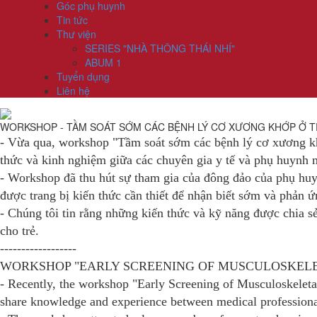
Góc phụ huynh
Tin tức
Thư viện
SERIES "NHÀ THÔNG THÁI NHÍ"
ABUM 1
Tuyển dụng
Liên hệ
WORKSHOP - TẦM SOÁT SỚM CÁC BỆNH LÝ CƠ XƯƠNG KHỚP Ở 
- Vừa qua, workshop "Tầm soát sớm các bệnh lý cơ xương khớ
thức và kinh nghiệm giữa các chuyên gia y tế và phụ huynh m
- Workshop đã thu hút sự tham gia của đông đảo của phụ huy
được trang bị kiến thức cần thiết để nhận biết sớm và phản 
- Chúng tôi tin rằng những kiến thức và kỹ năng được chia s
cho trẻ.
------------------
WORKSHOP "EARLY SCREENING OF MUSCULOSKELE
- Recently, the workshop "Early Screening of Musculoskeletal
share knowledge and experience between medical professiona