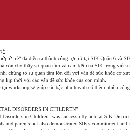
TRẺ
p ở trẻ" đã diễn ra thành công rực rỡ tại SIK Quận 6 và SIK
à còn cho thấy sự quan tâm và cam kết cuả SIK trong việc nâ
nh, chứng tỏ sự quan tâm lớn đối với vấn đề sức khỏe cơ xư
ứng kịp thời với các vấn đề sức khỏe của con mình.
ẻ tại workshop sẽ giúp các bậc phụ huynh có thêm nhiều công
TAL DISORDERS IN CHILDREN"
 Disorders in Children" was successfully held at SIK Distric
ls and parents but also demonstrated SIK's commitment and c