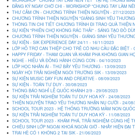
ĐĂNG KÝ NGAY CHỜ CHI - WORKSHOP "CHUNG TAY LÀM NÊN 
THƯ CẢM ƠN - CHƯƠNG TRÌNH THIỆN NGUYỆN - 27/12/2023
CHƯƠNG TRÌNH THIỆN NGUYỆN "GIÁNG SINH YÊU THƯƠNG SIK
THÔNG TIN CHI TIẾT CHƯƠNG TRÌNH ĐI TRAO QUÀ THIỆN N
SỰ KIỆN "PHIÊN CHỢ KHÔNG RÁC THẢI" - SÁNG TẠO ĐỒ DÙNG
CHƯƠNG TRÌNH THIỆN NGUYỆN - GIÁNG SINH YÊU THƯƠNG 
SỰ KIỆN - SIK EXPERIENCE DAY 24/11 - 16/11/2023
LỚP HỖ TRỢ CAN THIỆP CHO TRẺ CÓ NHU CẦU ĐẶC BIỆT - 0
HAPPY FRIDAY - THAM QUAN VÀ KHÁM PHA KHÔNG GIAN HỌC 
NGHE - HIỂU VÀ ĐỒNG HÀNH CÙNG CON - 04/10/2023
LỚP HỌC NHÂN ÁI - THỨ BẢY YÊU THƯƠNG - 13/09/2023
NGÀY HỘI TRẢI NGHIỆM NGÔI TRƯỜNG SIK - 13/09/2023
SỰ KIỆN MUSIC DAY FUN AND CREATIVE - 08/09/2023
SỰ KIỆN - TOÁN TƯ DUY - 30/08/2023
THÔNG BÁO NGHỈ LỄ QUỐC KHÁNH 2/9 - 29/08/2023
SỰ KIỆN TRẢI NGHIỆM TOÁN TƯ DUY HOA KỲ - 24/08/2023
THIỆN NGUYỆN TRAO YÊU THƯƠNG NHẬN NỤ CƯỜI - 24/08/
SCHOOL TOUR 2023 - HỆ THỐNG TRƯỜNG MẦM NON QUỐC TẾ
SỰ KIỆN TRẢI NGHIỆM TOÁN TƯ DUY HOA KỲ - 11/08/2023
SCHOOL TOUR 2023 - KHÁM PHÁ, TRẢI NGHIỆM CÙNG HỆ T
CHIÊU SINH LỚP NGOẠI KHOÁ NGOÀI GIỜ - NHẢY HIỆN ĐẠI T
TRẠI HÈ CÓ 1 KHÔNG 2 TẠI SIK - 21/06/2023