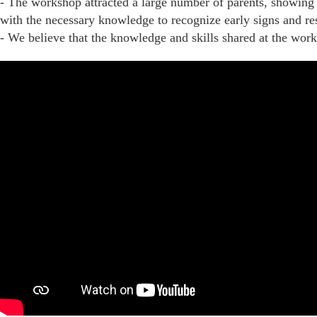
- The workshop attracted a large number of parents, showing s
with the necessary knowledge to recognize early signs and resp
- We believe that the knowledge and skills shared at the work