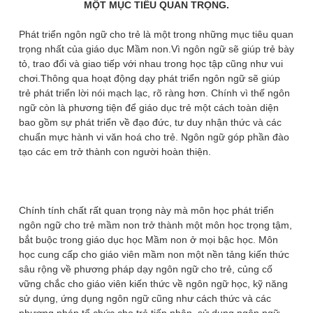
MỘT MỤC TIÊU QUAN TRỌNG.
Phát triển ngôn ngữ cho trẻ là một trong những mục tiêu quan
trọng nhất của giáo dục Mầm non.Vì ngôn ngữ sẽ giúp trẻ bày
tỏ, trao đổi và giao tiếp với nhau trong học tập cũng như vui
chơi.Thông qua hoạt động dạy phát triển ngôn ngữ sẽ giúp
trẻ phát triển lời nói mạch lạc, rõ ràng hơn. Chính vì thế ngôn
ngữ còn là phương tiện để giáo dục trẻ một cách toàn diện
bao gồm sự phát triển về đạo đức, tư duy nhận thức và các
chuẩn mực hành vi văn hoá cho trẻ. Ngôn ngữ góp phần đào
tạo các em trở thành con người hoàn thiện.
Chính tính chất rất quan trọng này mà môn học phát triển
ngôn ngữ cho trẻ mầm non trở thành một môn học trọng tậm,
bắt buộc trong giáo dục học Mầm non ở mọi bậc học. Môn
học cung cấp cho giáo viên mầm non một nền tảng kiến thức
sâu rộng về phương pháp dạy ngôn ngữ cho trẻ, củng cố
vững chắc cho giáo viên kiến thức về ngôn ngữ học, kỹ năng
sử dụng, ứng dụng ngôn ngữ cũng như cách thức và các