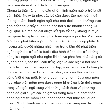
phương pháp tổ chức cho trẻ tiếp nhận, sử dụng ngôn ngữ
tiếng mẹ đẻ một cách tích cực, hiệu quả.
Chúng ta thấy rằng, nhu cầu chiếm lĩnh ngôn ngữ ở trẻ là rất
cần thiết. Ngay từ nhỏ, các bé cần được tập nói ngôn ngữ,
tập nghe âm thanh ngôn ngữ như một thói quen thường trực
góp phần thúc đẩy quá trình học nói ở trẻ nhanh chóng và
hiệu quả. Nhưng có đạt được kết quả tốt hay không là mục
tiêu quan trọng trong việc phát triển ngôn ngữ ở trẻ Mầm non.
Môn học phát triển ngôn ngữ cho trẻ mầm non góp phần định
hướng giải quyết những nhiệm vụ trọng tâm để phát triển
ngôn ngữ cho trẻ đó là bước đầu hình thành cho trẻ những
năng lực ngôn ngữ như nghe lời nói và phát âm, khả năng sử
dụng từ ngữ, các kiểu câu tiếng Việt và đặc biệt là nói năng
mạch lạc trong giao tiếp và học tập, song song với đó trang bị
cho các em một số kĩ năng tiền đọc, viết cần thiết để học
tiếng Việt ở lớp một. Nhưng quan trọng hơn hết là qua môn
học, giáo viên mầm non được trang bị những kiến thức quan
trọng về ngôn ngữ cùng với những cách thức và phương
pháp để giải quyết các nhiệm vụ trong tậm của phát triển
ngôn ngữ ở trẻ mầm non, hoàn thành một mục tiêu quan
trọng: “Hình thành và phát triển ngôn ngữ tiếng mẹ đẻ cho trẻ
mầm non.”