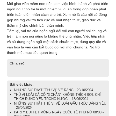
Mỗi giáo viên mầm non nên xem việc hình thành và phát triển
ngôn ngữ cho trẻ là một nhiệm vụ quan trọng góp phần phát
triển toàn diện nhân cách cho trẻ. Xem nó là cầu nối có đóng
góp những vai trò tích cực về mặt nhận thức, giáo dục và
thẩm mỹ cho chính bản thân mình.
Tóm lại, vai trò của ngôn ngữ đối với con người nói chung và
trẻ mầm non nói riêng là không thể phủ nhận. Việc tiếp nhận
và sử dụng ngôn ngữ một cách chuẩn mực, đúng quy tắc và
văn hóa là yêu cầu bắt buộc đối với mọi chúng ta. Nó trở
thành một mục tiêu quan trọng!
Chia sẻ:
Bài viết khác:
NHỮNG SỰ THẬT "THÚ VỊ" VỀ RĂNG - 29/10/2024
THÚ VỊ LOÀI CÁ CÓ "3 CHÂN" KHÔNG THÍCH BƠI, CHỈ
THÍCH ĐỨNG YÊN TRONG NƯỚC - 18/06/2024
NHỮNG SỰ THẬT THÚ VỊ VỀ LOÀI GẤU TRÚC ĐÁNG YÊU
- 25/04/2024
PARTY BUFFET MỪNG NGÀY QUỐC TẾ PHỤ NỮ 08/03 -