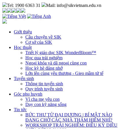
Tel: 1900 6363 31
Mail: info@sikvietnam.edu.vn
Giới thiệu
Câu chuyện về SIK
Cơ sở của SIK
Học thuật
Triết lý giáo dục SIK WonderBloom™
Học qua trải nghiệm
Ngoại khóa và dã ngoại cùng con
Học kỳ hè đáng nhớ
Lớn lên cùng yêu thương - Gieo mầm tử tế
Tuyển sinh
Thông tin tuyển sinh
Quy trình tuyển sinh
Góc phụ huynh
Vì cha mẹ yêu con
Dạy con kỹ năng sống
Tin tức
BỨC THƯ TỪ ĐẠI DƯƠNG | BÍ MẬT NÀO
ĐANG CHỜ CÁC NHÀ THÁM HIỂM NHÍ?
WORKSHOP TRẢI NGHIỆM: ĐIỀU KỲ DIỆU