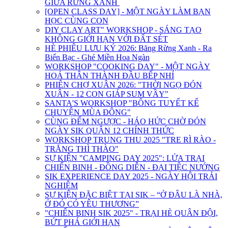
GIỮA RỪNG XANH
[OPEN CLASS DAY] - MỘT NGÀY LÀM BẠN
HỌC CÙNG CON
DIY CLAY ART" WORKSHOP - SÁNG TẠO
KHÔNG GIỚI HẠN VỚI ĐẤT SÉT
HÈ PHIÊU LƯU KÝ 2026: Băng Rừng Xanh - Ra
Biển Bạc - Ghé Miền Hoa Ngàn
WORKSHOP "COOKING DAY" - MỘT NGÀY
HOÁ THÂN THÀNH ĐẦU BẾP NHÍ
PHIÊN CHỢ XUÂN 2026: "THỜI NGỌ ĐÓN
XUÂN - 12 CON GIÁP SUM VẦY"
SANTA'S WORKSHOP "BÔNG TUYẾT KỂ
CHUYỆN MÙA ĐÔNG"
CÙNG ĐẾM NGƯỢC - HÁO HỨC CHỜ ĐÓN
NGÀY SIK QUẬN 12 CHÍNH THỨC
WORKSHOP TRUNG THU 2025 "TRE RÌ RÀO -
TRĂNG THÌ THÀO"
SỰ KIỆN "CAMPING DAY 2025": LỬA TRẠI
CHIẾN BINH - ĐỒNG DIỄN - ĐẠI TIỆC NƯỚNG
SIK EXPERIENCE DAY 2025 - NGÀY HỘI TRẢI
NGHIỆM
SỰ KIỆN ĐẶC BIỆT TẠI SIK – “Ở ĐÂU LÀ NHÀ,
Ở ĐÓ CÓ YÊU THƯƠNG”
"CHIẾN BINH SIK 2025" - TRẠI HÈ QUÂN ĐỘI,
BỨT PHÁ GIỚI HẠN