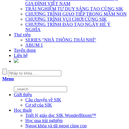
GIA ĐÌNH VIỆT NAM
TRẢI NGHIỆM TƯ DUY SÁNG TẠO CÙNG SIK
CHƯƠNG TRÌNH GIAO TIẾP TRONG MẦM NON
CHƯƠNG TRÌNH VUI CHƠI CÙNG SIK
CHƯƠNG TRÌNH ĐÀO TẠO NGÀY HÈ Ý
NGHĨA
Thư viện
SERIES "NHÀ THÔNG THÁI NHÍ"
ABUM 1
Tuyển dụng
Liên hệ
Menu
Giới thiệu
Câu chuyện về SIK
Cơ sở của SIK
Học thuật
Triết lý giáo dục SIK WonderBloom™
Học qua trải nghiệm
Ngoại khóa và dã ngoại cùng con