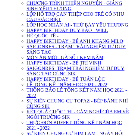
CHƯƠNG TRÌNH THIỆN NGUYỆN - GIÁNG
SINH YÊU THƯƠNG
LỚP HỖ TRỢ CAN THIỆP CHO TRẺ CÓ NHU
CẦU ĐẶC BIỆT
LỚP HỌC NHÂN ÁI - THỨ BẢY YÊU THƯƠNG
HAPPY BIRTHDAY DUY BẢO - WILL
HỆ QUỐC TÊ -
HAPPY BIRTHDAY - BÉ ANH KHANG MILO
SAIGONRES - TRẠM TRẢI NGHIỆM TƯ DUY
SÁNG TẠO
MÓN ĂN MỚI - GÀ SỐT KEM NẤM
HAPPY BIRTHDAY - BÉ TRÍ VINH
SAIGONRES -TRẠM TRẢI NGHIỆM TƯ DUY
SÁNG TẠO CÙNG SIK
HAPPY BIRTHDAY - BÉ TUẤN LỘC
LỄ TỔNG KẾT NĂM HỌC 2021 - 2022
THÔNG BÁO LỄ TỔNG KẾT NĂM HỌC 2021 -
2022
SỰ KIỆN CHUNG CƯ TOPAZ - BẾP BÁNH NHÍ
CÙNG SIK
KẾT QUẢ CUỘC THI - CẢM NGHĨ CỦA EM VỀ
NGÔI TRƯỜNG SIK
THỰC ĐƠN BUFFET TỔNG KẾT NĂM HỌC
2021 - 2022
SỰ KIỆN CHUNG CƯ HIM LAM - NGÀY HỘI