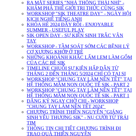
RA MẮT SERIES "NHÀ THÔNG THÁI NHÍ" -
KHÁM PHÁ THẾ GIỚI TRI THỨC CÙNG SIK
WORKSHOP "SIK THEATRE DAY" - NGÀY HỘI
KỊCH NGHỆ TIẾNG ANH
KHÓA HÈ 2024 ĐÂY RỒI - ENJOYABLE
SUMMER - USEFUL PLAY
SIK OPEN DAY - SỰ KIỆN SINH TRẮC VÂN
TAY
WORKSHOP - TẦM SOÁT SỚM CÁC BỆNH LÝ
CƠ XƯƠNG KHỚP Ở TRẺ
NHỮNG KHOẢNH KHẮC LẤM LEM LÀM GỐM
CỦA CÁC BÉ SIK
TIMELINE CHUỖI SỰ KIỆN HẤP DẪN TỪ
THÁNG 2 ĐẾN THÁNG 5/2024 CHỈ CÓ TẠI SI
WORKSHOP "CHUNG TAY LÀM NÊN TẾT" TẠI
HỆ THỐNG MẦM NON QUỐC TẾ SIK - PART 2
WORKSHOP "CHUNG TAY LÀM NÊN TẾT" TẠI
HỆ THỐNG MẦM NON QUỐC TẾ SIK - PART 1
ĐĂNG KÝ NGAY CHỜ CHI - WORKSHOP
"CHUNG TAY LÀM NÊN TẾT 2024"
CHƯƠNG TRÌNH THIỆN NGUYỆN "GIÁNG
SINH YÊU THƯƠNG SIK" - NỤ CƯỜI TỪ TRÁI
TIM
THÔNG TIN CHI TIẾT CHƯƠNG TRÌNH ĐI
TRAO QUÀ THIỆN NGUYỆN