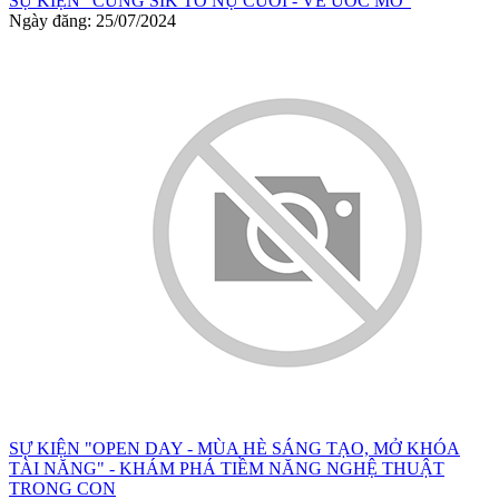
SỰ KIỆN "CÙNG SIK TÔ NỤ CƯỜI - VẼ ƯỚC MƠ"
Ngày đăng: 25/07/2024
SỰ KIỆN "OPEN DAY - MÙA HÈ SÁNG TẠO, MỞ KHÓA
TÀI NĂNG" - KHÁM PHÁ TIỀM NĂNG NGHỆ THUẬT
TRONG CON