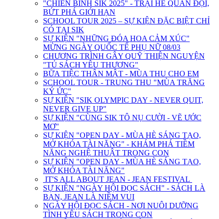
"CHIẾN BINH SIK 2025" - TRẠI HÈ QUÂN ĐỘI,
BỨT PHÁ GIỚI HẠN
SCHOOL TOUR 2025 – SỰ KIỆN ĐẶC BIỆT CHỈ
CÓ TẠI SIK
SỰ KIỆN "NHỮNG ĐÓA HOA CẢM XÚC"
MỪNG NGÀY QUỐC TẾ PHỤ NỮ 08/03
CHƯƠNG TRÌNH GÂY QUỸ THIỆN NGUYỆN
"TỦ SÁCH YÊU THƯƠNG"
BỮA TIỆC THÂN MẬT - MÙA THU CHO EM
SCHOOL TOUR - TRUNG THU "MÙA TRĂNG
KÝ ỨC"
SỰ KIỆN "SIK OLYMPIC DAY - NEVER QUIT,
NEVER GIVE UP"
SỰ KIỆN "CÙNG SIK TÔ NỤ CƯỜI - VẼ ƯỚC
MƠ"
SỰ KIỆN "OPEN DAY - MÙA HÈ SÁNG TẠO,
MỞ KHÓA TÀI NĂNG" - KHÁM PHÁ TIỀM
NĂNG NGHỆ THUẬT TRONG CON
SỰ KIỆN "OPEN DAY - MÙA HÈ SÁNG TẠO,
MỞ KHÓA TÀI NĂNG"
IT'S ALL ABOUT JEAN - JEAN FESTIVAL
SỰ KIỆN "NGÀY HỘI ĐỌC SÁCH" - SÁCH LÀ
BẠN, JEAN LÀ NIỀM VUI
NGÀY HỘI ĐỌC SÁCH - NƠI NUÔI DƯỠNG
TÌNH YÊU SÁCH TRONG CON