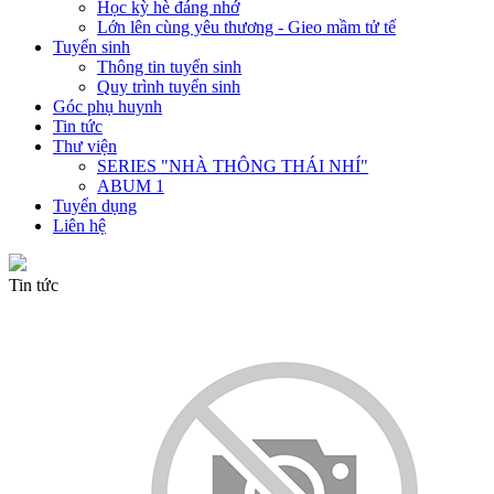
Học kỳ hè đáng nhớ
Lớn lên cùng yêu thương - Gieo mầm tử tế
Tuyển sinh
Thông tin tuyển sinh
Quy trình tuyển sinh
Góc phụ huynh
Tin tức
Thư viện
SERIES "NHÀ THÔNG THÁI NHÍ"
ABUM 1
Tuyển dụng
Liên hệ
Tin tức