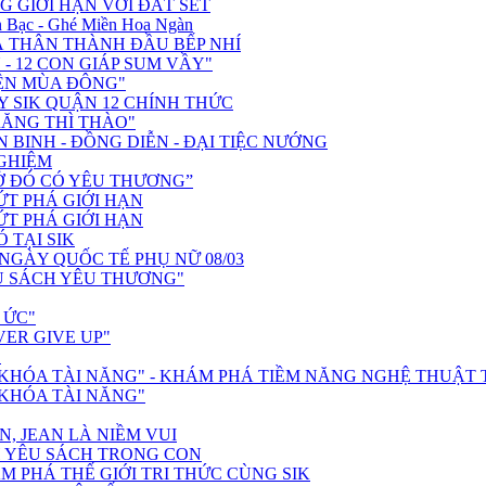
G GIỚI HẠN VỚI ĐẤT SÉT
 Bạc - Ghé Miền Hoa Ngàn
 THÂN THÀNH ĐẦU BẾP NHÍ
- 12 CON GIÁP SUM VẦY"
ỆN MÙA ĐÔNG"
 SIK QUẬN 12 CHÍNH THỨC
RĂNG THÌ THÀO"
N BINH - ĐỒNG DIỄN - ĐẠI TIỆC NƯỚNG
NGHIỆM
, Ở ĐÓ CÓ YÊU THƯƠNG”
BỨT PHÁ GIỚI HẠN
BỨT PHÁ GIỚI HẠN
Ó TẠI SIK
GÀY QUỐC TẾ PHỤ NỮ 08/03
Ủ SÁCH YÊU THƯƠNG"
 ỨC"
VER GIVE UP"
"
Ở KHÓA TÀI NĂNG" - KHÁM PHÁ TIỀM NĂNG NGHỆ THUẬT
 KHÓA TÀI NĂNG"
N, JEAN LÀ NIỀM VUI
H YÊU SÁCH TRONG CON
M PHÁ THẾ GIỚI TRI THỨC CÙNG SIK