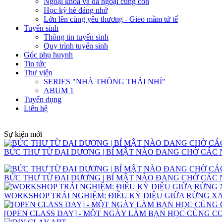
Ngoại khóa và dã ngoại cùng con
Học kỳ hè đáng nhớ
Lớn lên cùng yêu thương - Gieo mầm tử tế
Tuyển sinh
Thông tin tuyển sinh
Quy trình tuyển sinh
Góc phụ huynh
Tin tức
Thư viện
SERIES "NHÀ THÔNG THÁI NHÍ"
ABUM 1
Tuyển dụng
Liên hệ
Sự kiện mới
BỨC THƯ TỪ ĐẠI DƯƠNG | BÍ MẬT NÀO ĐANG CHỜ CÁC 
BỨC THƯ TỪ ĐẠI DƯƠNG | BÍ MẬT NÀO ĐANG CHỜ CÁC 
WORKSHOP TRẢI NGHIỆM: ĐIỀU KỲ DIỆU GIỮA RỪNG 
[OPEN CLASS DAY] - MỘT NGÀY LÀM BẠN HỌC CÙNG C