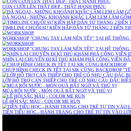
CON CƯỜI LÊN THẬT ĐẸP - THẬT HẠNH PHÚC
DÃ NGOẠI - NHỮNG KHOẢNH KHẮC LẤM LEM LÀM GỐM 
TIMELINE CHUỖI SỰ KIỆN HẤP DẪN TỪ THÁNG 2 ĐẾN THÁ
WORKSHOP "CHUNG TAY LÀM NÊN TẾT" TẠI HỆ THỐNG M
WORKSHOP "CHUNG TAY LÀM NÊN TẾT" TẠI HỆ THỐNG M
NHÌN LẠI CHUYẾN ĐI KÌ THÚ KHÁM PHÁ CÔNG VIÊN ĐẦ
CHỤP HÌNH CHECK IN TẾT TẠI SIK CÙNG BACKDROP "TẾ
LỚP HỖ TRỢ CAN THIỆP CHO TRẺ CÓ NHU CẦU ĐẶC BIỆ
MÚA RỐI NƯỚC - MÓN QUÀ BẤT NGỜ VÀ THÚ VỊ
LỄ HỘI SẮC MÀU - COLOR ME RUN
TIỀN TIỂU HỌC - HÀNH TRANG CHO TRẺ TỰ TIN VÀO LỚP