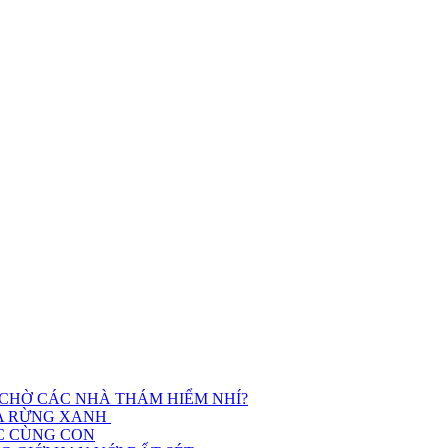
 CHỜ CÁC NHÀ THÁM HIỂM NHÍ?
ỮA RỪNG XANH
ỌC CÙNG CON