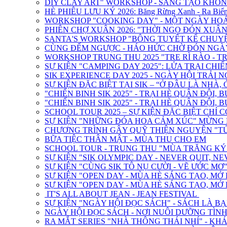
DIY CLAY ART" WORKSHOP - SÁNG TẠO KHÔN
HÈ PHIÊU LƯU KÝ 2026: Băng Rừng Xanh - Ra Biển
WORKSHOP "COOKING DAY" - MỘT NGÀY HOÁ
PHIÊN CHỢ XUÂN 2026: "THỜI NGỌ ĐÓN XUÂN 
SANTA'S WORKSHOP "BÔNG TUYẾT KỂ CHUY
CÙNG ĐẾM NGƯỢC - HÁO HỨC CHỜ ĐÓN NGÀY
WORKSHOP TRUNG THU 2025 "TRE RÌ RÀO - T
SỰ KIỆN "CAMPING DAY 2025": LỬA TRẠI CHIẾ
SIK EXPERIENCE DAY 2025 - NGÀY HỘI TRẢI 
SỰ KIỆN ĐẶC BIỆT TẠI SIK – “Ở ĐÂU LÀ NHÀ
"CHIẾN BINH SIK 2025" - TRẠI HÈ QUÂN ĐỘI, 
"CHIẾN BINH SIK 2025" - TRẠI HÈ QUÂN ĐỘI, 
SCHOOL TOUR 2025 – SỰ KIỆN ĐẶC BIỆT CHỈ C
SỰ KIỆN "NHỮNG ĐÓA HOA CẢM XÚC" MỪNG N
CHƯƠNG TRÌNH GÂY QUỸ THIỆN NGUYỆN "T
BỮA TIỆC THÂN MẬT - MÙA THU CHO EM
SCHOOL TOUR - TRUNG THU "MÙA TRĂNG KÝ
SỰ KIỆN "SIK OLYMPIC DAY - NEVER QUIT, NE
SỰ KIỆN "CÙNG SIK TÔ NỤ CƯỜI - VẼ ƯỚC MƠ
SỰ KIỆN "OPEN DAY - MÙA HÈ SÁNG TẠO, M
SỰ KIỆN "OPEN DAY - MÙA HÈ SÁNG TẠO, MỞ
IT'S ALL ABOUT JEAN - JEAN FESTIVAL
SỰ KIỆN "NGÀY HỘI ĐỌC SÁCH" - SÁCH LÀ BẠ
NGÀY HỘI ĐỌC SÁCH - NƠI NUÔI DƯỠNG TÌN
RA MẮT SERIES "NHÀ THÔNG THÁI NHÍ" - KHÁ