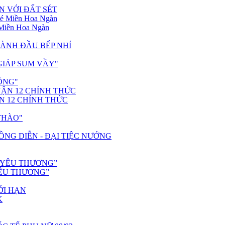
N VỚI ĐẤT SÉT
Miền Hoa Ngàn
ÀNH ĐẦU BẾP NHÍ
GIÁP SUM VẦY"
ÔNG"
N 12 CHÍNH THỨC
THÀO"
ĐỒNG DIỄN - ĐẠI TIỆC NƯỚNG
 YÊU THƯƠNG”
IỚI HẠN