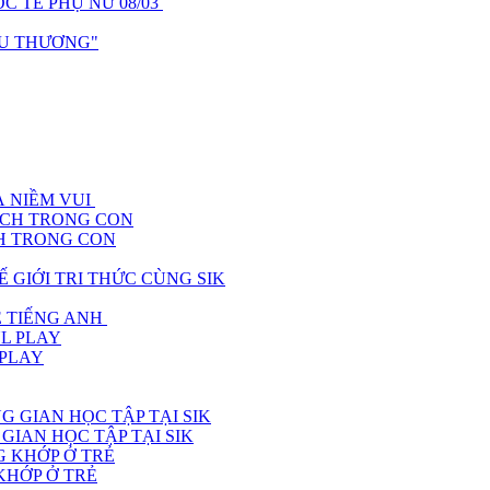
 TẾ PHỤ NỮ 08/03
ÊU THƯƠNG"
À NIỀM VUI
CH TRONG CON
 GIỚI TRI THỨC CÙNG SIK
Ệ TIẾNG ANH
 PLAY
GIAN HỌC TẬP TẠI SIK
KHỚP Ở TRẺ