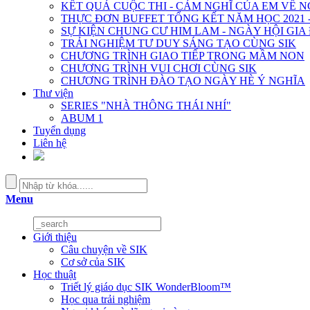
KẾT QUẢ CUỘC THI - CẢM NGHĨ CỦA EM VỀ 
THỰC ĐƠN BUFFET TỔNG KẾT NĂM HỌC 2021 -
SỰ KIỆN CHUNG CƯ HIM LAM - NGÀY HỘI GIA
TRẢI NGHIỆM TƯ DUY SÁNG TẠO CÙNG SIK
CHƯƠNG TRÌNH GIAO TIẾP TRONG MẦM NON
CHƯƠNG TRÌNH VUI CHƠI CÙNG SIK
CHƯƠNG TRÌNH ĐÀO TẠO NGÀY HÈ Ý NGHĨA
Thư viện
SERIES "NHÀ THÔNG THÁI NHÍ"
ABUM 1
Tuyển dụng
Liên hệ
Menu
Giới thiệu
Câu chuyện về SIK
Cơ sở của SIK
Học thuật
Triết lý giáo dục SIK WonderBloom™
Học qua trải nghiệm