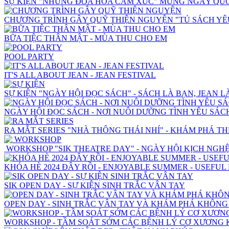
SỰ KIỆN "NHỮNG ĐÓA HOA CẢM XÚC" MỪNG NGÀY QUỐC
CHƯƠNG TRÌNH GÂY QUỸ THIỆN NGUYỆN "TỦ SÁCH Y
BỮA TIỆC THÂN MẬT - MÙA THU CHO EM
POOL PARTY
IT'S ALL ABOUT JEAN - JEAN FESTIVAL
SỰ KIỆN "NGÀY HỘI ĐỌC SÁCH" - SÁCH LÀ BẠN, JEAN L
NGÀY HỘI ĐỌC SÁCH - NƠI NUÔI DƯỠNG TÌNH YÊU SÁ
RA MẮT SERIES "NHÀ THÔNG THÁI NHÍ" - KHÁM PHÁ THẾ
WORKSHOP "SIK THEATRE DAY" - NGÀY HỘI KỊCH NGH
KHÓA HÈ 2024 ĐÂY RỒI - ENJOYABLE SUMMER - USEFUL
SIK OPEN DAY - SỰ KIỆN SINH TRẮC VÂN TAY
OPEN DAY - SINH TRẮC VÂN TAY VÀ KHÁM PHÁ KHÔNG 
WORKSHOP - TẦM SOÁT SỚM CÁC BỆNH LÝ CƠ XƯƠNG 