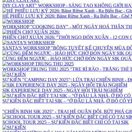
DIY CLAY ART" WORKSHOP - SÁNG TẠO KHÔNG GIỚI HẠ
HÈ PHIÊU LƯU KÝ 2026: Băng Rừng Xanh - Ra Biển Bạc - Ghé 
WORKSHOP "COOKING DAY" - MỘT NGÀY HOÁ THÂN TH
PHIÊN CHỢ XUÂN 2026: "THỜI NGỌ ĐÓN XUÂN - 12 CON 
SANTA'S WORKSHOP "BÔNG TUYẾT KỂ CHUYỆN MÙA Đ
CÙNG ĐẾM NGƯỢC - HÁO HỨC CHỜ ĐÓN NGÀY SIK QUẬ
WORKSHOP TRUNG THU 2025 "TRE RÌ RÀO - TRĂNG THÌ 
SỰ KIỆN "CAMPING DAY 2025": LỬA TRẠI CHIẾN BINH - 
SIK EXPERIENCE DAY 2025 - NGÀY HỘI TRẢI NGHIỆM
SỰ KIỆN ĐẶC BIỆT TẠI SIK – “Ở ĐÂU LÀ NHÀ, Ở ĐÓ CÓ
"CHIẾN BINH SIK 2025" - TRẠI HÈ QUÂN ĐỘI, BỨT PHÁ G
SCHOOL TOUR 2025 – SỰ KIỆN ĐẶC BIỆT CHỈ CÓ TẠI SIK