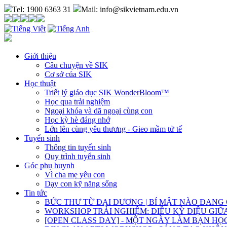
Tel: 1900 6363 31
Mail: info@sikvietnam.edu.vn
Giới thiệu
Câu chuyện về SIK
Cơ sở của SIK
Học thuật
Triết lý giáo dục SIK WonderBloom™
Học qua trải nghiệm
Ngoại khóa và dã ngoại cùng con
Học kỳ hè đáng nhớ
Lớn lên cùng yêu thương - Gieo mầm tử tế
Tuyển sinh
Thông tin tuyển sinh
Quy trình tuyển sinh
Góc phụ huynh
Vì cha mẹ yêu con
Dạy con kỹ năng sống
Tin tức
BỨC THƯ TỪ ĐẠI DƯƠNG | BÍ MẬT NÀO ĐANG
WORKSHOP TRẢI NGHIỆM: ĐIỀU KỲ DIỆU GI
[OPEN CLASS DAY] - MỘT NGÀY LÀM BẠN H