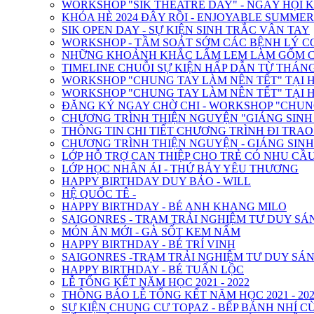
WORKSHOP "SIK THEATRE DAY" - NGÀY HỘI 
KHÓA HÈ 2024 ĐÂY RỒI - ENJOYABLE SUMMER
SIK OPEN DAY - SỰ KIỆN SINH TRẮC VÂN TAY
WORKSHOP - TẦM SOÁT SỚM CÁC BỆNH LÝ C
NHỮNG KHOẢNH KHẮC LẤM LEM LÀM GỐM CỦ
TIMELINE CHUỖI SỰ KIỆN HẤP DẪN TỪ THÁNG 2
WORKSHOP "CHUNG TAY LÀM NÊN TẾT" TẠI H
WORKSHOP "CHUNG TAY LÀM NÊN TẾT" TẠI H
ĐĂNG KÝ NGAY CHỜ CHI - WORKSHOP "CHUNG
CHƯƠNG TRÌNH THIỆN NGUYỆN "GIÁNG SINH Y
THÔNG TIN CHI TIẾT CHƯƠNG TRÌNH ĐI TRA
CHƯƠNG TRÌNH THIỆN NGUYỆN - GIÁNG SIN
LỚP HỖ TRỢ CAN THIỆP CHO TRẺ CÓ NHU CẦU
LỚP HỌC NHÂN ÁI - THỨ BẢY YÊU THƯƠNG
HAPPY BIRTHDAY DUY BẢO - WILL
HỆ QUỐC TÊ -
HAPPY BIRTHDAY - BÉ ANH KHANG MILO
SAIGONRES - TRẠM TRẢI NGHIỆM TƯ DUY SÁ
MÓN ĂN MỚI - GÀ SỐT KEM NẤM
HAPPY BIRTHDAY - BÉ TRÍ VINH
SAIGONRES -TRẠM TRẢI NGHIỆM TƯ DUY SÁN
HAPPY BIRTHDAY - BÉ TUẤN LỘC
LỄ TỔNG KẾT NĂM HỌC 2021 - 2022
THÔNG BÁO LỄ TỔNG KẾT NĂM HỌC 2021 - 202
SỰ KIỆN CHUNG CƯ TOPAZ - BẾP BÁNH NHÍ C