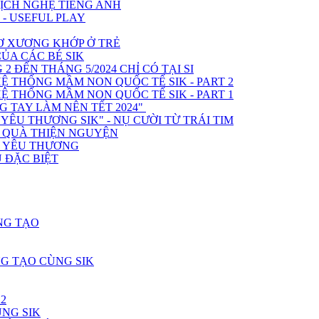
KỊCH NGHỆ TIẾNG ANH
 - USEFUL PLAY
Ơ XƯƠNG KHỚP Ở TRẺ
A CÁC BÉ SIK
 ĐẾN THÁNG 5/2024 CHỈ CÓ TẠI SI
Ệ THỐNG MẦM NON QUỐC TẾ SIK - PART 2
Ệ THỐNG MẦM NON QUỐC TẾ SIK - PART 1
 TAY LÀM NÊN TẾT 2024"
ÊU THƯƠNG SIK" - NỤ CƯỜI TỪ TRÁI TIM
O QUÀ THIỆN NGUYỆN
H YÊU THƯƠNG
 ĐẶC BIỆT
NG TẠO
G TẠO CÙNG SIK
2
ÙNG SIK