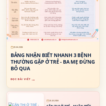
23.04.2026
BẢNG NHẬN BIẾT NHANH 3 BỆNH
WORKSHOP - TẦM SOÁT SỚM CÁC BỆNH LÝ CƠ
THƯỜNG GẶP Ở TRẺ - BA MẸ ĐỪNG
XƯƠNG KHỚP Ở TRẺ
BỎ QUA
CON CƯỜI LÊN THẬT ĐẸP - THẬT HẠNH PHÚC
→
ĐỌC BÀI VIẾT
15.10.2024