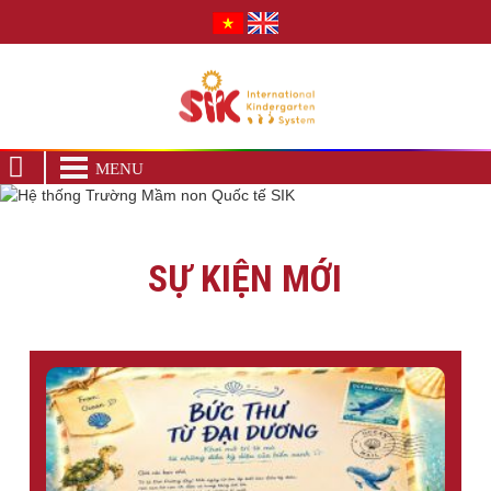
BỨC THƯ TỪ ĐẠI DƯƠNG | BÍ MẬT NÀO ĐANG CHỜ
CÁC NHÀ THÁM HIỂM NHÍ?
MENU
SỰ KIỆN MỚI
WORKSHOP TRẢI NGHIỆM: ĐIỀU KỲ DIỆU GIỮA
RỪNG XANH
[OPEN CLASS DAY] - MỘT NGÀY LÀM BẠN HỌC CÙNG
CON