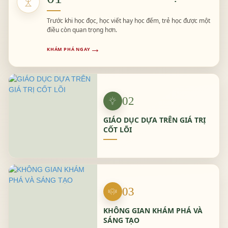
SIK
Trước khi học đọc, học viết hay học đếm, trẻ học được một
điều còn quan trọng hơn.
→
KHÁM PHÁ NGAY
02
GIÁO DỤC DỰA TRÊN GIÁ TRỊ
CỐT LÕI
SỰ KIỆN "NHỮNG ĐÓA HOA CẢM XÚC" MỪNG NGÀY
QUỐC TẾ PHỤ NỮ 08/03
CHƯƠNG TRÌNH GÂY QUỸ THIỆN NGUYỆN "TỦ SÁCH
YÊU THƯƠNG"
03
BỮA TIỆC THÂN MẬT - MÙA THU CHO EM
KHÔNG GIAN KHÁM PHÁ VÀ
SÁNG TẠO