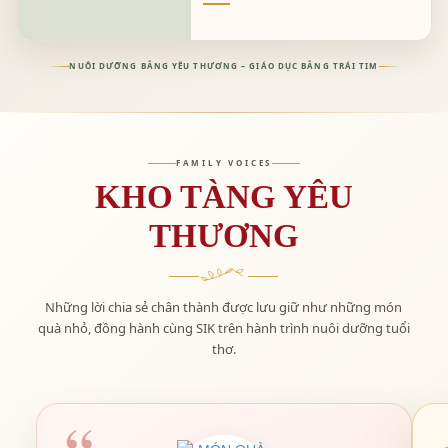
NUÔI DƯỠNG BẰNG YÊU THƯƠNG – GIÁO DỤC BẰNG TRÁI TIM
FAMILY VOICES
KHO TÀNG YÊU
POOL PARTY
THƯƠNG
IT'S ALL ABOUT JEAN - JEAN FESTIVAL
SỰ KIỆN "NGÀY HỘI ĐỌC SÁCH" - SÁCH LÀ BẠN,
JEAN LÀ NIỀM VUI
Những lời chia sẻ chân thành được lưu giữ như những món
quà nhỏ, đồng hành cùng SIK trên hành trình nuôi dưỡng tuổi
thơ.