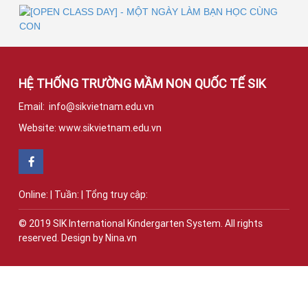
13
[OPEN CLASS DAY] - MỘT NGÀY LÀM
BẠN HỌC CÙNG CON
TH5
HỆ THỐNG TRƯỜNG MẦM NON QUỐC TẾ
SIK
Email: info@sikvietnam.edu.vn
TIỀN TIỂU HỌC - HÀNH TRANG CHO TRẺ TỰ TIN VÀO
LỚP 1
Website: www.sikvietnam.edu.vn
Online:
|
Tuần:
|
Tổng truy cập:
© 2019 SIK International Kindergarten System. All rights
15
DIY CLAY ART" WORKSHOP - SÁNG TẠO
reserved. Design by Nina.vn
KHÔNG GIỚI HẠN VỚI ĐẤT SÉT
TH4
BỨC THƯ TỪ ĐẠI DƯƠNG | BÍ MẬT NÀO ĐANG CHỜ