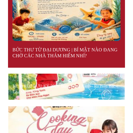
DIY CLAY ART" WORKSHOP - SÁNG TẠO KHÔNG GIỚI
HẠN VỚI ĐẤT SÉT
BỨC THƯ TỪ ĐẠI DƯƠNG | BÍ MẬT NÀO ĐANG
CHỜ CÁC NHÀ THÁM HIỂM NHÍ?
HÈ PHIÊU LƯU KÝ 2026: Băng Rừng Xanh - Ra Biển Bạc -
Ghé Miền Hoa Ngàn