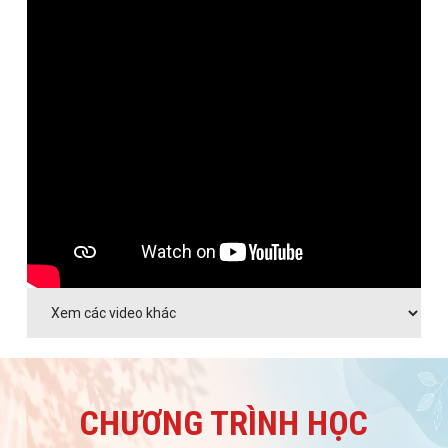
SANTA'S WORKSHOP "BÔNG TUYẾT KỂ CHUYỆN MÙA
ĐÔNG"
CÙNG ĐẾM NGƯỢC - HÁO HỨC CHỜ ĐÓN NGÀY SIK
QUẬN 12 CHÍNH THỨC
WORKSHOP TRUNG THU 2025 "TRE RÌ RÀO - TRĂNG
THÌ THÀO"
CHƯƠNG TRÌNH HỌC