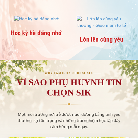
Học kỳ hè đáng nhớ
Lớn lên cùng yêu
thương - Gieo mầm tử
tế
SỰ KIỆN "CAMPING DAY 2025": LỬA TRẠI CHIẾN BINH
- ĐỒNG DIỄN - ĐẠI TIỆC NƯỚNG
WHY FAMILIES CHOOSE SIK
VÌ SAO PHỤ HUYNH TIN
CHỌN SIK
✦
Một môi trường nơi trẻ được nuôi dưỡng bằng tình yêu
thương, sự tôn trọng và những trải nghiệm học tập đầy
cảm hứng mỗi ngày.