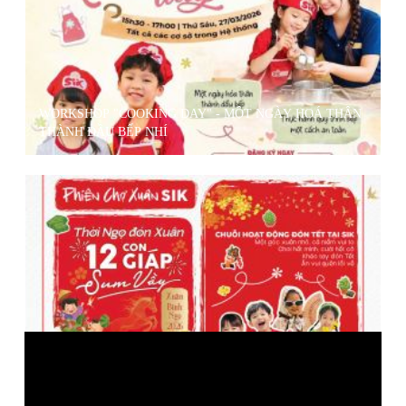
WORKSHOP "COOKING DAY" - MỘT NGÀY HOÁ THÂN
THÀNH ĐẦU BẾP NHÍ
PHIÊN CHỢ XUÂN 2026: "THỜI NGỌ ĐÓN XUÂN - 12
CON GIÁP SUM VẦY"