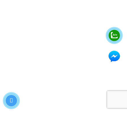
CÁC NHÀ THÁM HIỂM NHÍ?
04
HÈ PHIÊU LƯU KÝ 2026: Băng Rừng Xanh -
Ra Biển Bạc - Ghé Miền Hoa Ngàn
TH4
WORKSHOP TRẢI NGHIỆM: ĐIỀU KỲ DIỆU GIỮA
RỪNG XANH
18
WORKSHOP "COOKING DAY" - MỘT
NGÀY HOÁ THÂN THÀNH ĐẦU BẾP NHÍ
TH3