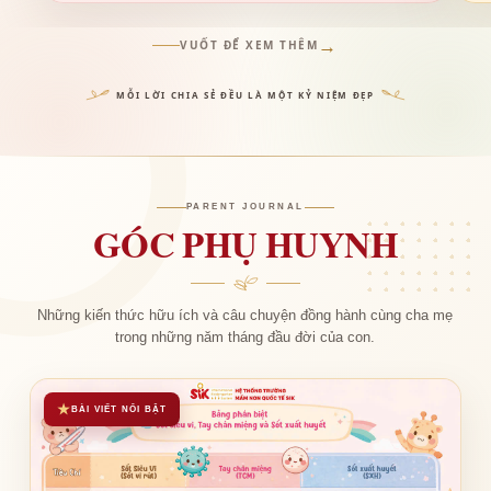
NGHỆ TIẾNG ANH
→
VUỐT ĐỂ XEM THÊM
KHÓA HÈ 2024 ĐÂY RỒI - ENJOYABLE SUMMER -
USEFUL PLAY
MỖI LỜI CHIA SẺ ĐỀU LÀ MỘT KỶ NIỆM ĐẸP
PARENT JOURNAL
GÓC PHỤ HUYNH
Những kiến thức hữu ích và câu chuyện đồng hành cùng cha mẹ
trong những năm tháng đầu đời của con.
SIK OPEN DAY - SỰ KIỆN SINH TRẮC VÂN TAY
★
BÀI VIẾT NỔI BẬT
OPEN DAY - SINH TRẮC VÂN TAY VÀ KHÁM PHÁ
KHÔNG GIAN HỌC TẬP TẠI SIK