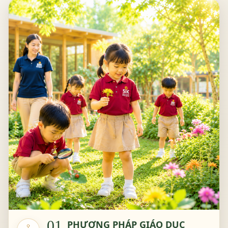
SIK EXPERIENCE DAY 2025 - NGÀY HỘI TRẢI NGHIỆM
SỰ KIỆN ĐẶC BIỆT TẠI SIK – “Ở ĐÂU LÀ NHÀ, Ở ĐÓ
CÓ YÊU THƯƠNG”
"CHIẾN BINH SIK 2025" - TRẠI HÈ QUÂN ĐỘI, BỨT
PHÁ GIỚI HẠN
SCHOOL TOUR 2025 – SỰ KIỆN ĐẶC BIỆT CHỈ CÓ TẠI
01
PHƯƠNG PHÁP GIÁO DỤC