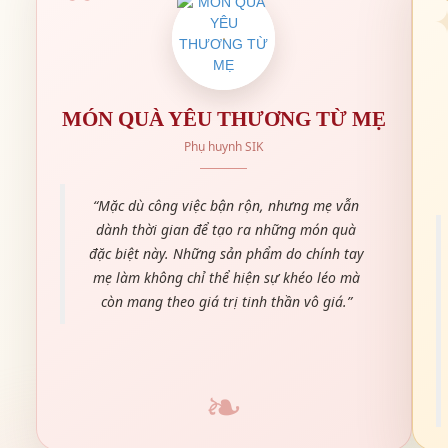
NGÀY HỘI ĐỌC SÁCH - NƠI NUÔI DƯỠNG TÌNH YÊU
MÓN QUÀ YÊU THƯƠNG TỪ MẸ
SÁCH TRONG CON
Phụ huynh SIK
“Mặc dù công việc bận rộn, nhưng mẹ vẫn
dành thời gian để tạo ra những món quà
đặc biệt này. Những sản phẩm do chính tay
mẹ làm không chỉ thể hiện sự khéo léo mà
còn mang theo giá trị tinh thần vô giá.”
RA MẮT SERIES "NHÀ THÔNG THÁI NHÍ" - KHÁM PHÁ
THẾ GIỚI TRI THỨC CÙNG SIK
WORKSHOP "SIK THEATRE DAY" - NGÀY HỘI KỊCH