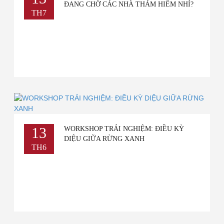
ĐANG CHỜ CÁC NHÀ THÁM HIỂM NHÍ?
BIỆT
TH7
MÚA RỐI NƯỚC - MÓN QUÀ BẤT NGỜ VÀ THÚ VỊ
13
WORKSHOP TRẢI NGHIỆM: ĐIỀU KỲ
DIỆU GIỮA RỪNG XANH
TH6
LỄ HỘI SẮC MÀU - COLOR ME RUN