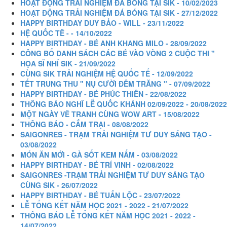
HOẠT ĐỘNG TRẢI NGHIỆM ĐÁ BÓNG TẠI SIK - 10/02/2023
HOẠT ĐỘNG TRẢI NGHIỆM ĐÁ BÓNG TẠI SIK - 27/12/2022
HAPPY BIRTHDAY DUY BẢO - WILL - 23/11/2022
HỆ QUỐC TÊ - - 14/10/2022
HAPPY BIRTHDAY - BÉ ANH KHANG MILO - 28/09/2022
CÔNG BỐ DANH SÁCH CÁC BÉ VÀO VÒNG 2 CUỘC THI "
HỌA SĨ NHÍ SIK - 21/09/2022
CÙNG SIK TRẢI NGHIỆM HỆ QUỐC TẾ - 12/09/2022
TẾT TRUNG THU " NỤ CƯỜI ĐÊM TRĂNG " - 07/09/2022
HAPPY BIRTHDAY - BÉ PHÚC THIÊN - 22/08/2022
THÔNG BÁO NGHĨ LỄ QUỐC KHÁNH 02/09/2022 - 20/08/2022
MỘT NGÀY VẼ TRANH CÙNG WOW ART - 15/08/2022
THÔNG BÁO - CẮM TRẠI - 08/08/2022
SAIGONRES - TRẠM TRẢI NGHIỆM TƯ DUY SÁNG TẠO -
03/08/2022
MÓN ĂN MỚI - GÀ SỐT KEM NẤM - 03/08/2022
HAPPY BIRTHDAY - BÉ TRÍ VINH - 02/08/2022
SAIGONRES -TRẠM TRẢI NGHIỆM TƯ DUY SÁNG TẠO
CÙNG SIK - 26/07/2022
HAPPY BIRTHDAY - BÉ TUẤN LỘC - 23/07/2022
LỄ TỔNG KẾT NĂM HỌC 2021 - 2022 - 21/07/2022
THÔNG BÁO LỄ TỔNG KẾT NĂM HỌC 2021 - 2022 -
14/07/2022