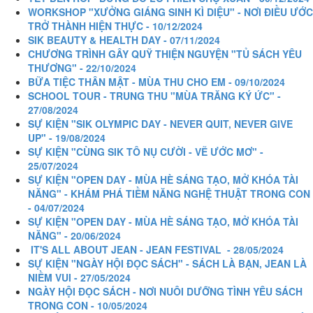
WORKSHOP "XƯỞNG GIÁNG SINH KÌ DIỆU" - NƠI ĐIỀU ƯỚC
TRỞ THÀNH HIỆN THỰC - 10/12/2024
SIK BEAUTY & HEALTH DAY - 07/11/2024
CHƯƠNG TRÌNH GÂY QUỸ THIỆN NGUYỆN "TỦ SÁCH YÊU
THƯƠNG" - 22/10/2024
BỮA TIỆC THÂN MẬT - MÙA THU CHO EM - 09/10/2024
SCHOOL TOUR - TRUNG THU "MÙA TRĂNG KÝ ỨC" -
27/08/2024
SỰ KIỆN "SIK OLYMPIC DAY - NEVER QUIT, NEVER GIVE
UP" - 19/08/2024
SỰ KIỆN "CÙNG SIK TÔ NỤ CƯỜI - VẼ ƯỚC MƠ" -
25/07/2024
SỰ KIỆN "OPEN DAY - MÙA HÈ SÁNG TẠO, MỞ KHÓA TÀI
NĂNG" - KHÁM PHÁ TIỀM NĂNG NGHỆ THUẬT TRONG CON
- 04/07/2024
SỰ KIỆN "OPEN DAY - MÙA HÈ SÁNG TẠO, MỞ KHÓA TÀI
NĂNG" - 20/06/2024
IT'S ALL ABOUT JEAN - JEAN FESTIVAL - 28/05/2024
SỰ KIỆN "NGÀY HỘI ĐỌC SÁCH" - SÁCH LÀ BẠN, JEAN LÀ
NIỀM VUI - 27/05/2024
NGÀY HỘI ĐỌC SÁCH - NƠI NUÔI DƯỠNG TÌNH YÊU SÁCH
TRONG CON - 10/05/2024