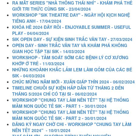
RA MẮT SERIES "NHÀ THÔNG THÁI NHÍ" - KHÁM PHÁ THẾ
GIỚI TRI THỨC CÙNG SIK - 23/04/2024
WORKSHOP "SIK THEATRE DAY" - NGÀY HỘI KỊCH NGHỆ
TIẾNG ANH - 17/04/2024
KHÓA HÈ 2024 ĐÂY RỒI - ENJOYABLE SUMMER - USEFUL
PLAY - 04/04/2024
SIK OPEN DAY - SỰ KIỆN SINH TRẮC VÂN TAY - 27/03/2024
OPEN DAY - SINH TRẮC VÂN TAY VÀ KHÁM PHÁ KHÔNG
GIAN HỌC TẬP TẠI SIK - 14/03/2024
WORKSHOP - TẦM SOÁT SỚM CÁC BỆNH LÝ CƠ XƯƠNG
KHỚP Ở TRẺ - 11/03/2024
NHỮNG KHOẢNH KHẮC LẤM LEM LÀM GỐM CỦA CÁC BÉ
SIK - 04/03/2024
CHÚC MỪNG NĂM MỚI - XUÂN GIÁP THÌN 2024 - 06/02/2024
TIMELINE CHUỖI SỰ KIỆN HẤP DẪN TỪ THÁNG 2 ĐẾN
THÁNG 5/2024 CHỈ CÓ TẠI SI - 06/02/2024
WORKSHOP "CHUNG TAY LÀM NÊN TẾT" TẠI HỆ THỐNG
MẦM NON QUỐC TẾ SIK - PART 1 - 30/01/2024
WORKSHOP "CHUNG TAY LÀM NÊN TẾT" TẠI HỆ THỐNG
MẦM NON QUỐC TẾ SIK - PART 2 - 30/01/2024
ĐĂNG KÝ NGAY CHỜ CHI - WORKSHOP "CHUNG TAY LÀM
NÊN TẾT 2024" - 10/01/2024