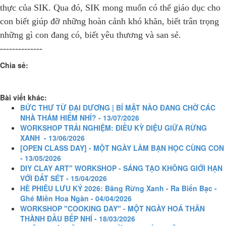
thực của SIK. Qua đó, SIK mong muốn có thể giáo dục cho
con biết giúp đỡ những hoàn cảnh khó khăn, biết trân trọng
những gì con đang có, biết yêu thương và san sẻ.
--------------
Chia sẻ:
Bài viết khác:
BỨC THƯ TỪ ĐẠI DƯƠNG | BÍ MẬT NÀO ĐANG CHỜ CÁC
NHÀ THÁM HIỂM NHÍ? - 13/07/2026
WORKSHOP TRẢI NGHIỆM: ĐIỀU KỲ DIỆU GIỮA RỪNG
XANH - 13/06/2026
[OPEN CLASS DAY] - MỘT NGÀY LÀM BẠN HỌC CÙNG CON
- 13/05/2026
DIY CLAY ART" WORKSHOP - SÁNG TẠO KHÔNG GIỚI HẠN
VỚI ĐẤT SÉT - 15/04/2026
HÈ PHIÊU LƯU KÝ 2026: Băng Rừng Xanh - Ra Biển Bạc -
Ghé Miền Hoa Ngàn - 04/04/2026
WORKSHOP "COOKING DAY" - MỘT NGÀY HOÁ THÂN
THÀNH ĐẦU BẾP NHÍ - 18/03/2026