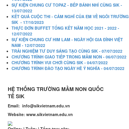
SỰ KIỆN CHUNG CƯ TOPAZ - BẾP BÁNH NHÍ CÙNG SIK -
13/07/2022
KẾT QUẢ CUỘC THI - CẢM NGHĨ CỦA EM VỀ NGÔI TRƯỜNG
SIK - 17/10/2023
THỰC ĐƠN BUFFET TỔNG KẾT NĂM HỌC 2021 - 2022 -
12/07/2022
SỰ KIỆN CHUNG CƯ HIM LAM - NGÀY HỘI GIA ĐÌNH VIỆT
NAM - 12/07/2022
TRẢI NGHIỆM TƯ DUY SÁNG TẠO CÙNG SIK - 07/07/2022
CHƯƠNG TRÌNH GIAO TIẾP TRONG MẦM NON - 06/07/2022
CHƯƠNG TRÌNH VUI CHƠI CÙNG SIK - 04/07/2022
CHƯƠNG TRÌNH ĐÀO TẠO NGÀY HÈ Ý NGHĨA - 04/07/2022
HỆ THỐNG TRƯỜNG MẦM NON QUỐC
TẾ
SIK
Email: info@sikvietnam.edu.vn
Website: www.sikvietnam.edu.vn
Online:
|
Tuần:
|
Tổng truy cập: