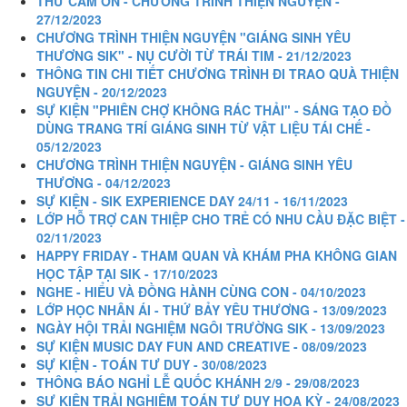
THƯ CẢM ƠN - CHƯƠNG TRÌNH THIỆN NGUYỆN -
27/12/2023
CHƯƠNG TRÌNH THIỆN NGUYỆN "GIÁNG SINH YÊU
THƯƠNG SIK" - NỤ CƯỜI TỪ TRÁI TIM - 21/12/2023
THÔNG TIN CHI TIẾT CHƯƠNG TRÌNH ĐI TRAO QUÀ THIỆN
NGUYỆN - 20/12/2023
SỰ KIỆN "PHIÊN CHỢ KHÔNG RÁC THẢI" - SÁNG TẠO ĐỒ
DÙNG TRANG TRÍ GIÁNG SINH TỪ VẬT LIỆU TÁI CHẾ -
05/12/2023
CHƯƠNG TRÌNH THIỆN NGUYỆN - GIÁNG SINH YÊU
THƯƠNG - 04/12/2023
SỰ KIỆN - SIK EXPERIENCE DAY 24/11 - 16/11/2023
LỚP HỖ TRỢ CAN THIỆP CHO TRẺ CÓ NHU CẦU ĐẶC BIỆT -
02/11/2023
HAPPY FRIDAY - THAM QUAN VÀ KHÁM PHA KHÔNG GIAN
HỌC TẬP TẠI SIK - 17/10/2023
NGHE - HIỂU VÀ ĐỒNG HÀNH CÙNG CON - 04/10/2023
LỚP HỌC NHÂN ÁI - THỨ BẢY YÊU THƯƠNG - 13/09/2023
NGÀY HỘI TRẢI NGHIỆM NGÔI TRƯỜNG SIK - 13/09/2023
SỰ KIỆN MUSIC DAY FUN AND CREATIVE - 08/09/2023
SỰ KIỆN - TOÁN TƯ DUY - 30/08/2023
THÔNG BÁO NGHỈ LỄ QUỐC KHÁNH 2/9 - 29/08/2023
SỰ KIỆN TRẢI NGHIỆM TOÁN TƯ DUY HOA KỲ - 24/08/2023