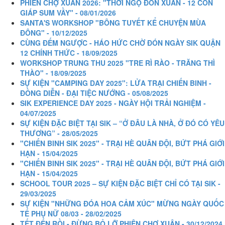
PHIÊN CHỢ XUÂN 2026: "THỜI NGỌ ĐÓN XUÂN - 12 CON
GIÁP SUM VẦY" - 08/01/2026
SANTA'S WORKSHOP "BÔNG TUYẾT KỂ CHUYỆN MÙA
ĐÔNG" - 10/12/2025
CÙNG ĐẾM NGƯỢC - HÁO HỨC CHỜ ĐÓN NGÀY SIK QUẬN
12 CHÍNH THỨC - 18/09/2025
WORKSHOP TRUNG THU 2025 "TRE RÌ RÀO - TRĂNG THÌ
THÀO" - 18/09/2025
SỰ KIỆN "CAMPING DAY 2025": LỬA TRẠI CHIẾN BINH -
ĐỒNG DIỄN - ĐẠI TIỆC NƯỚNG - 05/08/2025
SIK EXPERIENCE DAY 2025 - NGÀY HỘI TRẢI NGHIỆM -
04/07/2025
SỰ KIỆN ĐẶC BIỆT TẠI SIK – “Ở ĐÂU LÀ NHÀ, Ở ĐÓ CÓ YÊU
THƯƠNG” - 28/05/2025
"CHIẾN BINH SIK 2025" - TRẠI HÈ QUÂN ĐỘI, BỨT PHÁ GIỚI
HẠN - 15/04/2025
"CHIẾN BINH SIK 2025" - TRẠI HÈ QUÂN ĐỘI, BỨT PHÁ GIỚI
HẠN - 15/04/2025
SCHOOL TOUR 2025 – SỰ KIỆN ĐẶC BIỆT CHỈ CÓ TẠI SIK -
29/03/2025
SỰ KIỆN "NHỮNG ĐÓA HOA CẢM XÚC" MỪNG NGÀY QUỐC
TẾ PHỤ NỮ 08/03 - 28/02/2025
TẾT ĐẾN RỒI - ĐỪNG BỎ LỠ PHIÊN CHỢ XUÂN - 30/12/2024