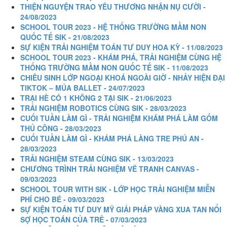
THIỆN NGUYỆN TRAO YÊU THƯƠNG NHẬN NỤ CƯỜI -
24/08/2023
SCHOOL TOUR 2023 - HỆ THỐNG TRƯỜNG MẦM NON
QUỐC TẾ SIK - 21/08/2023
SỰ KIỆN TRẢI NGHIỆM TOÁN TƯ DUY HOA KỲ - 11/08/2023
SCHOOL TOUR 2023 - KHÁM PHÁ, TRẢI NGHIỆM CÙNG HỆ
THỐNG TRƯỜNG MẦM NON QUỐC TẾ SIK - 11/08/2023
CHIÊU SINH LỚP NGOẠI KHOÁ NGOÀI GIỜ - NHẢY HIỆN ĐẠI
TIKTOK – MÚA BALLET - 24/07/2023
TRẠI HÈ CÓ 1 KHÔNG 2 TẠI SIK - 21/06/2023
TRẢI NGHIỆM ROBOTICS CÙNG SIK - 28/03/2023
CUỐI TUẦN LÀM GÌ - TRẢI NGHIỆM KHÁM PHÁ LÀM GỐM
THỦ CÔNG - 28/03/2023
CUỐI TUẦN LÀM GÌ - KHÁM PHÁ LÀNG TRE PHÚ AN -
28/03/2023
TRẢI NGHIỆM STEAM CÙNG SIK - 13/03/2023
CHƯƠNG TRÌNH TRẢI NGHIỆM VẼ TRANH CANVAS -
09/03/2023
SCHOOL TOUR WITH SIK - LỚP HỌC TRẢI NGHIỆM MIỄN
PHÍ CHO BÉ - 09/03/2023
SỰ KIỆN TOÁN TƯ DUY MỸ GIẢI PHÁP VÀNG XUA TAN NỔI
SỢ HỌC TOÁN CỦA TRẺ - 07/03/2023