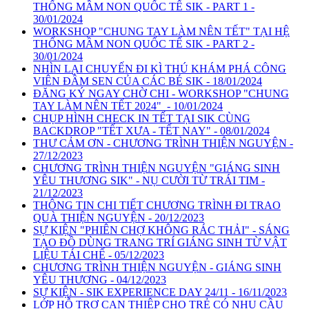
THỐNG MẦM NON QUỐC TẾ SIK - PART 1 -
30/01/2024
WORKSHOP "CHUNG TAY LÀM NÊN TẾT" TẠI HỆ
THỐNG MẦM NON QUỐC TẾ SIK - PART 2 -
30/01/2024
NHÌN LẠI CHUYẾN ĐI KÌ THÚ KHÁM PHÁ CÔNG
VIÊN ĐẦM SEN CỦA CÁC BÉ SIK - 18/01/2024
ĐĂNG KÝ NGAY CHỜ CHI - WORKSHOP "CHUNG
TAY LÀM NÊN TẾT 2024" - 10/01/2024
CHỤP HÌNH CHECK IN TẾT TẠI SIK CÙNG
BACKDROP "TẾT XƯA - TẾT NAY" - 08/01/2024
THƯ CẢM ƠN - CHƯƠNG TRÌNH THIỆN NGUYỆN -
27/12/2023
CHƯƠNG TRÌNH THIỆN NGUYỆN "GIÁNG SINH
YÊU THƯƠNG SIK" - NỤ CƯỜI TỪ TRÁI TIM -
21/12/2023
THÔNG TIN CHI TIẾT CHƯƠNG TRÌNH ĐI TRAO
QUÀ THIỆN NGUYỆN - 20/12/2023
SỰ KIỆN "PHIÊN CHỢ KHÔNG RÁC THẢI" - SÁNG
TẠO ĐỒ DÙNG TRANG TRÍ GIÁNG SINH TỪ VẬT
LIỆU TÁI CHẾ - 05/12/2023
CHƯƠNG TRÌNH THIỆN NGUYỆN - GIÁNG SINH
YÊU THƯƠNG - 04/12/2023
SỰ KIỆN - SIK EXPERIENCE DAY 24/11 - 16/11/2023
LỚP HỖ TRỢ CAN THIỆP CHO TRẺ CÓ NHU CẦU