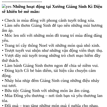
----------------------------
Những hoạt động tại Xưởng Giáng Sinh Kì Diệu
sẽ khiến bé mê mẩn:
• Check in mùa đông với phong cảnh tuyết trắng xóa.
• Làm nến thơm Giáng Sinh để tạo nên những mùi hương
ấm áp.
• Móc len nổi với những món đồ trang trí mùa đông đáng
yêu.
• Trang trí cây thông Noel với những món quà nhỏ xinh.
• Trượt tuyết vui nhộn như những vận động viên thực thụ.
• Vượt dãy núi tuyết trong những trò chơi mạo hiểm đầy
thử thách.
• Làm bánh Giáng Sinh thơm ngon để chia sẻ niềm vui.
• Đóng kịch Cô bé bán diêm, tái hiện câu chuyện cảm
động.
• Nhảy hòa nhịp đêm Giáng Sinh cùng những điệu nhảy
vui tươi.
• Bữa tiệc Giáng Sinh với những món ăn ấm cúng.
• Mùa Đông yêu thương – nơi tình bạn và yêu thương lan
tỏa.
• Đổi quà – trao tặng những món quà ý nghĩa cho nhau.