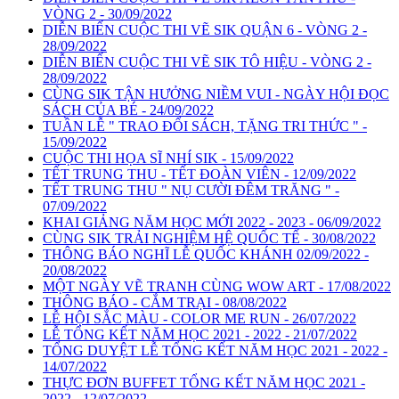
VÒNG 2 - 30/09/2022
DIỄN BIẾN CUỘC THI VẼ SIK QUẬN 6 - VÒNG 2 -
28/09/2022
DIỄN BIẾN CUỘC THI VẼ SIK TÔ HIỆU - VÒNG 2 -
28/09/2022
CÙNG SIK TẬN HƯỞNG NIỀM VUI - NGÀY HỘI ĐỌC
SÁCH CỦA BÉ - 24/09/2022
TUẦN LỄ " TRAO ĐỔI SÁCH, TẶNG TRI THỨC " -
15/09/2022
CUỘC THI HỌA SĨ NHÍ SIK - 15/09/2022
TẾT TRUNG THU - TẾT ĐOÀN VIÊN - 12/09/2022
TẾT TRUNG THU " NỤ CƯỜI ĐÊM TRĂNG " -
07/09/2022
KHAI GIẢNG NĂM HỌC MỚI 2022 - 2023 - 06/09/2022
CÙNG SIK TRẢI NGHIỆM HỆ QUỐC TẾ - 30/08/2022
THÔNG BÁO NGHĨ LỄ QUỐC KHÁNH 02/09/2022 -
20/08/2022
MỘT NGÀY VẼ TRANH CÙNG WOW ART - 17/08/2022
THÔNG BÁO - CẮM TRẠI - 08/08/2022
LỄ HỘI SẮC MÀU - COLOR ME RUN - 26/07/2022
LỄ TỔNG KẾT NĂM HỌC 2021 - 2022 - 21/07/2022
TỔNG DUYỆT LỄ TỔNG KẾT NĂM HỌC 2021 - 2022 -
14/07/2022
THỰC ĐƠN BUFFET TỔNG KẾT NĂM HỌC 2021 -
2022 - 12/07/2022