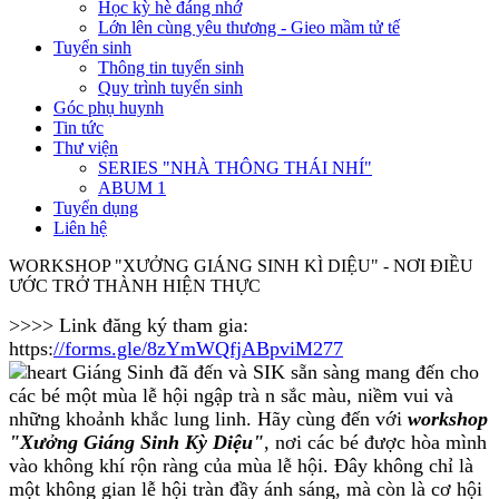
Học kỳ hè đáng nhớ
Lớn lên cùng yêu thương - Gieo mầm tử tế
Tuyển sinh
Thông tin tuyển sinh
Quy trình tuyển sinh
Góc phụ huynh
Tin tức
Thư viện
SERIES "NHÀ THÔNG THÁI NHÍ"
ABUM 1
Tuyển dụng
Liên hệ
WORKSHOP "XƯỞNG GIÁNG SINH KÌ DIỆU" - NƠI ĐIỀU
ƯỚC TRỞ THÀNH HIỆN THỰC
>>>> Link đăng ký tham gia:
https:
//forms.gle/8zYmWQfjABpviM277
Giáng Sinh đã đến và SIK sẵn sàng mang đến cho
các bé một mùa lễ hội ngập trà n sắc màu, niềm vui và
những khoảnh khắc lung linh. Hãy cùng đến với
workshop
"Xưởng Giáng Sinh Kỳ Diệu"
, nơi các bé được hòa mình
vào không khí rộn ràng của mùa lễ hội. Đây không chỉ là
một không gian lễ hội tràn đầy ánh sáng, mà còn là cơ hội