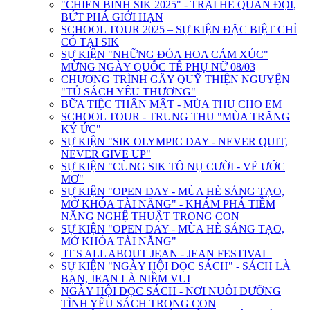
"CHIẾN BINH SIK 2025" - TRẠI HÈ QUÂN ĐỘI,
BỨT PHÁ GIỚI HẠN
SCHOOL TOUR 2025 – SỰ KIỆN ĐẶC BIỆT CHỈ
CÓ TẠI SIK
SỰ KIỆN "NHỮNG ĐÓA HOA CẢM XÚC"
MỪNG NGÀY QUỐC TẾ PHỤ NỮ 08/03
CHƯƠNG TRÌNH GÂY QUỸ THIỆN NGUYỆN
"TỦ SÁCH YÊU THƯƠNG"
BỮA TIỆC THÂN MẬT - MÙA THU CHO EM
SCHOOL TOUR - TRUNG THU "MÙA TRĂNG
KÝ ỨC"
SỰ KIỆN "SIK OLYMPIC DAY - NEVER QUIT,
NEVER GIVE UP"
SỰ KIỆN "CÙNG SIK TÔ NỤ CƯỜI - VẼ ƯỚC
MƠ"
SỰ KIỆN "OPEN DAY - MÙA HÈ SÁNG TẠO,
MỞ KHÓA TÀI NĂNG" - KHÁM PHÁ TIỀM
NĂNG NGHỆ THUẬT TRONG CON
SỰ KIỆN "OPEN DAY - MÙA HÈ SÁNG TẠO,
MỞ KHÓA TÀI NĂNG"
IT'S ALL ABOUT JEAN - JEAN FESTIVAL
SỰ KIỆN "NGÀY HỘI ĐỌC SÁCH" - SÁCH LÀ
BẠN, JEAN LÀ NIỀM VUI
NGÀY HỘI ĐỌC SÁCH - NƠI NUÔI DƯỠNG
TÌNH YÊU SÁCH TRONG CON