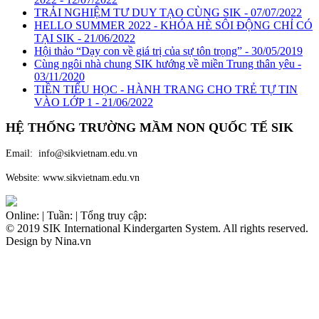
TRẢI NGHIỆM TƯ DUY TẠO CÙNG SIK - 07/07/2022
HELLO SUMMER 2022 - KHÓA HÈ SÔI ĐỘNG CHỈ CÓ
TẠI SIK - 21/06/2022
Hội thảo “Dạy con về giá trị của sự tôn trọng” - 30/05/2019
Cùng ngôi nhà chung SIK hướng về miền Trung thân yêu -
03/11/2020
TIỀN TIỂU HỌC - HÀNH TRANG CHO TRẺ TỰ TIN
VÀO LỚP 1 - 21/06/2022
HỆ THỐNG TRƯỜNG MẦM NON QUỐC TẾ
SIK
Email: info@sikvietnam.edu.vn
Website: www.sikvietnam.edu.vn
Online:
|
Tuần:
|
Tổng truy cập:
© 2019 SIK International Kindergarten System. All rights reserved.
Design by Nina.vn