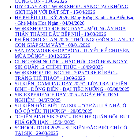
CÙNG CON - 13/05/2026
DIY CLAY ART" WORKSHOP - SÁNG TẠO KHÔNG
GIỚI HẠN VỚI ĐẤT SÉT - 15/04/2026
HÈ PHIÊU LƯU KÝ 2026: Băng Rừng Xanh - Ra Biển Bạc
- Ghé Miền Hoa Ngàn - 04/04/2026
WORKSHOP "COOKING DAY" - MỘT NGÀY HOÁ
THÂN THÀNH ĐẦU BẾP NHÍ - 18/03/2026
PHIÊN CHỢ XUÂN 2026: "THỜI NGỌ ĐÓN XUÂN - 12
CON GIÁP SUM VẦY" - 08/01/2026
SANTA'S WORKSHOP "BÔNG TUYẾT KỂ CHUYỆN
MÙA ĐÔNG" - 10/12/2025
CÙNG ĐẾM NGƯỢC - HÁO HỨC CHỜ ĐÓN NGÀY
SIK QUẬN 12 CHÍNH THỨC - 18/09/2025
WORKSHOP TRUNG THU 2025 "TRE RÌ RÀO -
TRĂNG THÌ THÀO" - 18/09/2025
SỰ KIỆN "CAMPING DAY 2025": LỬA TRẠI CHIẾN
BINH - ĐỒNG DIỄN - ĐẠI TIỆC NƯỚNG - 05/08/2025
SIK EXPERIENCE DAY 2025 - NGÀY HỘI TRẢI
NGHIỆM - 04/07/2025
SỰ KIỆN ĐẶC BIỆT TẠI SIK – “Ở ĐÂU LÀ NHÀ, Ở
ĐÓ CÓ YÊU THƯƠNG” - 28/05/2025
"CHIẾN BINH SIK 2025" - TRẠI HÈ QUÂN ĐỘI, BỨT
PHÁ GIỚI HẠN - 15/04/2025
SCHOOL TOUR 2025 – SỰ KIỆN ĐẶC BIỆT CHỈ CÓ
TẠI SIK - 29/03/2025