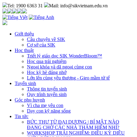
Tel: 1900 6363 31
Mail: info@sikvietnam.edu.vn
Giới thiệu
Câu chuyện về SIK
Cơ sở của SIK
Học thuật
Triết lý giáo dục SIK WonderBloom™
Học qua trải nghiệm
Ngoại khóa và dã ngoại cùng con
Học kỳ hè đáng nhớ
Lớn lên cùng yêu thương - Gieo mầm tử tế
Tuyển sinh
Thông tin tuyển sinh
Quy trình tuyển sinh
Góc phụ huynh
Vì cha mẹ yêu con
Dạy con kỹ năng sống
Tin tức
BỨC THƯ TỪ ĐẠI DƯƠNG | BÍ MẬT NÀO
ĐANG CHỜ CÁC NHÀ THÁM HIỂM NHÍ?
WORKSHOP TRẢI NGHIỆM: ĐIỀU KỲ DIỆU