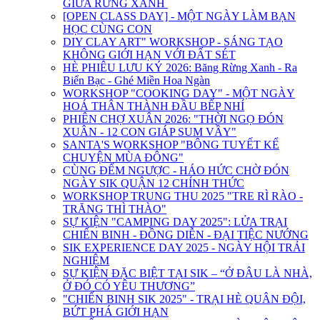
GIỮA RỪNG XANH
[OPEN CLASS DAY] - MỘT NGÀY LÀM BẠN
HỌC CÙNG CON
DIY CLAY ART" WORKSHOP - SÁNG TẠO
KHÔNG GIỚI HẠN VỚI ĐẤT SÉT
HÈ PHIÊU LƯU KÝ 2026: Băng Rừng Xanh - Ra
Biển Bạc - Ghé Miền Hoa Ngàn
WORKSHOP "COOKING DAY" - MỘT NGÀY
HOÁ THÂN THÀNH ĐẦU BẾP NHÍ
PHIÊN CHỢ XUÂN 2026: "THỜI NGỌ ĐÓN
XUÂN - 12 CON GIÁP SUM VẦY"
SANTA'S WORKSHOP "BÔNG TUYẾT KỂ
CHUYỆN MÙA ĐÔNG"
CÙNG ĐẾM NGƯỢC - HÁO HỨC CHỜ ĐÓN
NGÀY SIK QUẬN 12 CHÍNH THỨC
WORKSHOP TRUNG THU 2025 "TRE RÌ RÀO -
TRĂNG THÌ THÀO"
SỰ KIỆN "CAMPING DAY 2025": LỬA TRẠI
CHIẾN BINH - ĐỒNG DIỄN - ĐẠI TIỆC NƯỚNG
SIK EXPERIENCE DAY 2025 - NGÀY HỘI TRẢI
NGHIỆM
SỰ KIỆN ĐẶC BIỆT TẠI SIK – “Ở ĐÂU LÀ NHÀ,
Ở ĐÓ CÓ YÊU THƯƠNG”
"CHIẾN BINH SIK 2025" - TRẠI HÈ QUÂN ĐỘI,
BỨT PHÁ GIỚI HẠN