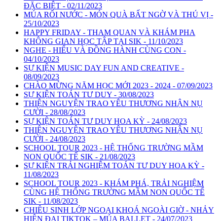
ĐẶC BIỆT - 02/11/2023
MÚA RỐI NƯỚC - MÓN QUÀ BẤT NGỜ VÀ THÚ VỊ -
25/10/2023
HAPPY FRIDAY - THAM QUAN VÀ KHÁM PHA
KHÔNG GIAN HỌC TẬP TẠI SIK - 11/10/2023
NGHE - HIỂU VÀ ĐỒNG HÀNH CÙNG CON -
04/10/2023
SỰ KIỆN MUSIC DAY FUN AND CREATIVE -
08/09/2023
CHÀO MỪNG NĂM HỌC MỚI 2023 - 2024 - 07/09/2023
SỰ KIỆN TOÁN TƯ DUY - 30/08/2023
THIỆN NGUYỆN TRAO YÊU THƯƠNG NHẬN NỤ
CƯỜI - 28/08/2023
SỰ KIỆN TOÁN TƯ DUY HOA KỲ - 24/08/2023
THIỆN NGUYỆN TRAO YÊU THƯƠNG NHẬN NỤ
CƯỜI - 24/08/2023
SCHOOL TOUR 2023 - HỆ THỐNG TRƯỜNG MẦM
NON QUỐC TẾ SIK - 21/08/2023
SỰ KIỆN TRẢI NGHIỆM TOÁN TƯ DUY HOA KỲ -
11/08/2023
SCHOOL TOUR 2023 - KHÁM PHÁ, TRẢI NGHIỆM
CÙNG HỆ THỐNG TRƯỜNG MẦM NON QUỐC TẾ
SIK - 11/08/2023
CHIÊU SINH LỚP NGOẠI KHOÁ NGOÀI GIỜ - NHẢY
HIỆN ĐẠI TIKTOK – MÚA BALLET - 24/07/2023