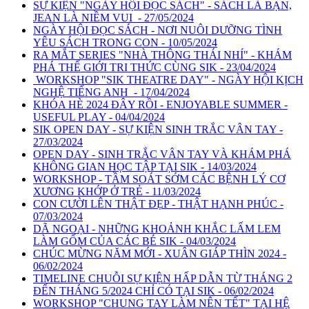
SỰ KIỆN "NGÀY HỘI ĐỌC SÁCH" - SÁCH LÀ BẠN,
JEAN LÀ NIỀM VUI - 27/05/2024
NGÀY HỘI ĐỌC SÁCH - NƠI NUÔI DƯỠNG TÌNH
YÊU SÁCH TRONG CON - 10/05/2024
RA MẮT SERIES "NHÀ THÔNG THÁI NHÍ" - KHÁM
PHÁ THẾ GIỚI TRI THỨC CÙNG SIK - 23/04/2024
WORKSHOP "SIK THEATRE DAY" - NGÀY HỘI KỊCH
NGHỆ TIẾNG ANH - 17/04/2024
KHÓA HÈ 2024 ĐÂY RỒI - ENJOYABLE SUMMER -
USEFUL PLAY - 04/04/2024
SIK OPEN DAY - SỰ KIỆN SINH TRẮC VÂN TAY -
27/03/2024
OPEN DAY - SINH TRẮC VÂN TAY VÀ KHÁM PHÁ
KHÔNG GIAN HỌC TẬP TẠI SIK - 14/03/2024
WORKSHOP - TẦM SOÁT SỚM CÁC BỆNH LÝ CƠ
XƯƠNG KHỚP Ở TRẺ - 11/03/2024
CON CƯỜI LÊN THẬT ĐẸP - THẬT HẠNH PHÚC -
07/03/2024
DÃ NGOẠI - NHỮNG KHOẢNH KHẮC LẤM LEM
LÀM GỐM CỦA CÁC BÉ SIK - 04/03/2024
CHÚC MỪNG NĂM MỚI - XUÂN GIÁP THÌN 2024 -
06/02/2024
TIMELINE CHUỖI SỰ KIỆN HẤP DẪN TỪ THÁNG 2
ĐẾN THÁNG 5/2024 CHỈ CÓ TẠI SIK - 06/02/2024
WORKSHOP "CHUNG TAY LÀM NÊN TẾT" TẠI HỆ