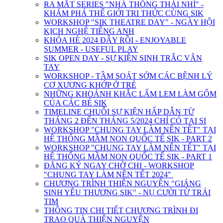
RA MẮT SERIES "NHÀ THÔNG THÁI NHÍ" -
KHÁM PHÁ THẾ GIỚI TRI THỨC CÙNG SIK
WORKSHOP "SIK THEATRE DAY" - NGÀY HỘI
KỊCH NGHỆ TIẾNG ANH
KHÓA HÈ 2024 ĐÂY RỒI - ENJOYABLE
SUMMER - USEFUL PLAY
SIK OPEN DAY - SỰ KIỆN SINH TRẮC VÂN
TAY
WORKSHOP - TẦM SOÁT SỚM CÁC BỆNH LÝ
CƠ XƯƠNG KHỚP Ở TRẺ
NHỮNG KHOẢNH KHẮC LẤM LEM LÀM GỐM
CỦA CÁC BÉ SIK
TIMELINE CHUỖI SỰ KIỆN HẤP DẪN TỪ
THÁNG 2 ĐẾN THÁNG 5/2024 CHỈ CÓ TẠI SI
WORKSHOP "CHUNG TAY LÀM NÊN TẾT" TẠI
HỆ THỐNG MẦM NON QUỐC TẾ SIK - PART 2
WORKSHOP "CHUNG TAY LÀM NÊN TẾT" TẠI
HỆ THỐNG MẦM NON QUỐC TẾ SIK - PART 1
ĐĂNG KÝ NGAY CHỜ CHI - WORKSHOP
"CHUNG TAY LÀM NÊN TẾT 2024"
CHƯƠNG TRÌNH THIỆN NGUYỆN "GIÁNG
SINH YÊU THƯƠNG SIK" - NỤ CƯỜI TỪ TRÁI
TIM
THÔNG TIN CHI TIẾT CHƯƠNG TRÌNH ĐI
TRAO QUÀ THIỆN NGUYỆN