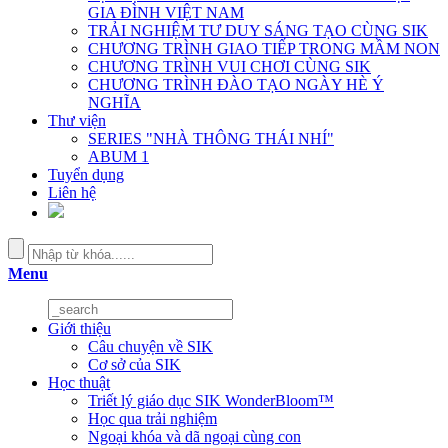
GIA ĐÌNH VIỆT NAM
TRẢI NGHIỆM TƯ DUY SÁNG TẠO CÙNG SIK
CHƯƠNG TRÌNH GIAO TIẾP TRONG MẦM NON
CHƯƠNG TRÌNH VUI CHƠI CÙNG SIK
CHƯƠNG TRÌNH ĐÀO TẠO NGÀY HÈ Ý
NGHĨA
Thư viện
SERIES "NHÀ THÔNG THÁI NHÍ"
ABUM 1
Tuyển dụng
Liên hệ
Menu
Giới thiệu
Câu chuyện về SIK
Cơ sở của SIK
Học thuật
Triết lý giáo dục SIK WonderBloom™
Học qua trải nghiệm
Ngoại khóa và dã ngoại cùng con