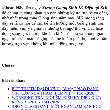
Hãy đến ngay
Xưởng Giáng Sinh Kỳ Diệu tại SIK
để chúng ta cùng nhau tạo nên những ký ức rực rỡ và đáng
nhớ nhất trong mùa Giáng sinh năm nay. SIK mong rằng
đây sẽ là cơ hội để các bé tận hưởng một Giáng sinh tràn
đầy niềm vui, ý nghĩa và những bất ngờ thú vị. Các hoạt
động sáng tạo, những khoảnh khắc sẻ chia và không gian
ngập tràn sắc màu sẽ giúp các bé khám phá, học hỏi và tận
hưởng trọn vẹn không khí mùa đông tuyệt vời.
Chia sẻ:
Bài viết khác:
BỨC THƯ TỪ ĐẠI DƯƠNG | BÍ MẬT NÀO ĐANG
CHỜ CÁC NHÀ THÁM HIỂM NHÍ? - 13/07/2026
WORKSHOP TRẢI NGHIỆM: ĐIỀU KỲ DIỆU GIỮA
RỪNG XANH - 13/06/2026
[OPEN CLASS DAY] - MỘT NGÀY LÀM BẠN HỌC