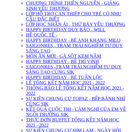
CHƯƠNG TRÌNH THIỆN NGUYỆN - GIÁNG
SINH YÊU THƯƠNG
LỚP HỖ TRỢ CAN THIỆP CHO TRẺ CÓ NHU
CẦU ĐẶC BIỆT
LỚP HỌC NHÂN ÁI - THỨ BẢY YÊU THƯƠNG
HAPPY BIRTHDAY DUY BẢO - WILL
HỆ QUỐC TÊ -
HAPPY BIRTHDAY - BÉ ANH KHANG MILO
SAIGONRES - TRẠM TRẢI NGHIỆM TƯ DUY
SÁNG TẠO
MÓN ĂN MỚI - GÀ SỐT KEM NẤM
HAPPY BIRTHDAY - BÉ TRÍ VINH
SAIGONRES -TRẠM TRẢI NGHIỆM TƯ DUY
SÁNG TẠO CÙNG SIK
HAPPY BIRTHDAY - BÉ TUẤN LỘC
LỄ TỔNG KẾT NĂM HỌC 2021 - 2022
THÔNG BÁO LỄ TỔNG KẾT NĂM HỌC 2021 -
2022
SỰ KIỆN CHUNG CƯ TOPAZ - BẾP BÁNH NHÍ
CÙNG SIK
KẾT QUẢ CUỘC THI - CẢM NGHĨ CỦA EM VỀ
NGÔI TRƯỜNG SIK
THỰC ĐƠN BUFFET TỔNG KẾT NĂM HỌC
2021 - 2022
SỰ KIỆN CHUNG CƯ HIM LAM - NGÀY HỘI