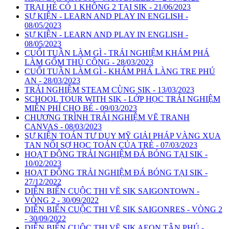
TRẠI HÈ CÓ 1 KHÔNG 2 TẠI SIK - 21/06/2023
SỰ KIỆN - LEARN AND PLAY IN ENGLISH -
08/05/2023
SỰ KIỆN - LEARN AND PLAY IN ENGLISH -
08/05/2023
CUỐI TUẦN LÀM GÌ - TRẢI NGHIỆM KHÁM PHÁ
LÀM GỐM THỦ CÔNG - 28/03/2023
CUỐI TUẦN LÀM GÌ - KHÁM PHÁ LÀNG TRE PHÚ
AN - 28/03/2023
TRẢI NGHIỆM STEAM CÙNG SIK - 13/03/2023
SCHOOL TOUR WITH SIK - LỚP HỌC TRẢI NGHIỆM
MIỄN PHÍ CHO BÉ - 09/03/2023
CHƯƠNG TRÌNH TRẢI NGHIỆM VẼ TRANH
CANVAS - 08/03/2023
SỰ KIỆN TOÁN TƯ DUY MỸ GIẢI PHÁP VÀNG XUA
TAN NỔI SỢ HỌC TOÁN CỦA TRẺ - 07/03/2023
HOẠT ĐỘNG TRẢI NGHIỆM ĐÁ BÓNG TẠI SIK -
10/02/2023
HOẠT ĐỘNG TRẢI NGHIỆM ĐÁ BÓNG TẠI SIK -
27/12/2022
DIỄN BIẾN CUỘC THI VẼ SIK SAIGONTOWN -
VÒNG 2 - 30/09/2022
DIỄN BIẾN CUỘC THI VẼ SIK SAIGONRES - VÒNG 2
- 30/09/2022
DIỄN BIẾN CUỘC THI VẼ SIK AEON TÂN PHÚ -