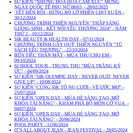
SỰ KIỆN "NHỮNG ĐÓA HOA CẢM XÚC" MỪNG
NGÀY QUỐC TẾ PHỤ NỮ 08/03 - 28/02/2025
TẾT ĐẾN RỒI - ĐỪNG BỎ LỠ PHIÊN CHỢ XUÂN -
30/12/2024
CHƯƠNG TRÌNH THIỆN NGUYỆN "THẮP SÁNG
GIÁNG SINH - KẾT NỐI YÊU THƯƠNG 2024" - NĂM
THỨ 2 - 10/12/2024
SIK BEAUTY & HEALTH DAY - 07/11/2024
CHƯƠNG TRÌNH GÂY QUỸ THIỆN NGUYỆN "TỦ
SÁCH YÊU THƯƠNG" - 22/10/2024
BỮA TIỆC THÂN MẬT - MÙA THU CHO EM -
09/10/2024
SCHOOL TOUR - TRUNG THU "MÙA TRĂNG KÝ
ỨC" - 04/09/2024
SỰ KIỆN "SIK OLYMPIC DAY - NEVER QUIT, NEVER
GIVE UP" - 19/08/2024
SỰ KIỆN "CÙNG SIK TÔ NỤ CƯỜI - VẼ ƯỚC MƠ" -
25/07/2024
SỰ KIỆN "OPEN DAY - MÙA HÈ SÁNG TẠO, MỞ
KHÓA TÀI NĂNG" - KHÁM PHÁ BỘ MÔN CỜ VUA -
04/07/2024
SỰ KIỆN "OPEN DAY - MÙA HÈ SÁNG TẠO, MỞ
KHÓA TÀI NĂNG" - 20/06/2024
POOL PARTY - 11/06/2024
IT'S ALL ABOUT JEAN - JEAN FESTIVAL - 28/05/2024