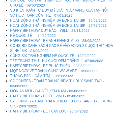
CHO BÉ - 09/03/2023
SỰ KIỆN TOÁN TƯ DUY MỸ GIẢI PHÁP VÀNG XUA TAN NỔI
SỢ HỌC TOÁN CỦA TRẺ - 07/03/2023
HOẠT ĐỘNG TRẢI NGHIỆM ĐÁ BÓNG TẠI SIK - 10/02/2023
HOẠT ĐỘNG TRẢI NGHIỆM ĐÁ BÓNG TẠI SIK - 27/12/2022
HAPPY BIRTHDAY DUY BẢO - WILL - 23/11/2022
HỆ QUỐC TÊ - - 14/10/2022
HAPPY BIRTHDAY - BÉ ANH KHANG MILO - 28/09/2022
CÔNG BỐ DANH SÁCH CÁC BÉ VÀO VÒNG 2 CUỘC THI " HỌA
SĨ NHÍ SIK - 21/09/2022
CÙNG SIK TRẢI NGHIỆM HỆ QUỐC TẾ - 12/09/2022
TẾT TRUNG THU " NỤ CƯỜI ĐÊM TRĂNG " - 07/09/2022
HAPPY BIRTHDAY - BÉ PHÚC THIÊN - 22/08/2022
MỘT NGÀY VẼ TRANH CÙNG WOW ART - 15/08/2022
THÔNG BÁO - CẮM TRẠI - 08/08/2022
SAIGONRES - TRẠM TRẢI NGHIỆM TƯ DUY SÁNG TẠO -
03/08/2022
MÓN ĂN MỚI - GÀ SỐT KEM NẤM - 03/08/2022
HAPPY BIRTHDAY - BÉ TRÍ VINH - 02/08/2022
SAIGONRES -TRẠM TRẢI NGHIỆM TƯ DUY SÁNG TẠO CÙNG
SIK - 26/07/2022
HAPPY BIRTHDAY - BÉ TUẤN LỘC - 23/07/2022