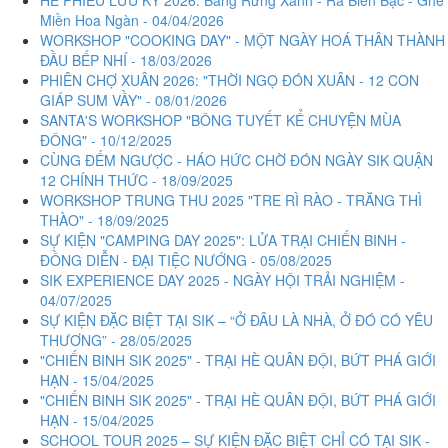
Miền Hoa Ngàn - 04/04/2026
WORKSHOP "COOKING DAY" - MỘT NGÀY HOÁ THÂN THÀNH
ĐẦU BẾP NHÍ - 18/03/2026
PHIÊN CHỢ XUÂN 2026: "THỜI NGỌ ĐÓN XUÂN - 12 CON
GIÁP SUM VẦY" - 08/01/2026
SANTA'S WORKSHOP "BÔNG TUYẾT KỂ CHUYỆN MÙA
ĐÔNG" - 10/12/2025
CÙNG ĐẾM NGƯỢC - HÁO HỨC CHỜ ĐÓN NGÀY SIK QUẬN
12 CHÍNH THỨC - 18/09/2025
WORKSHOP TRUNG THU 2025 "TRE RÌ RÀO - TRĂNG THÌ
THÀO" - 18/09/2025
SỰ KIỆN "CAMPING DAY 2025": LỬA TRẠI CHIẾN BINH -
ĐỒNG DIỄN - ĐẠI TIỆC NƯỚNG - 05/08/2025
SIK EXPERIENCE DAY 2025 - NGÀY HỘI TRẢI NGHIỆM -
04/07/2025
SỰ KIỆN ĐẶC BIỆT TẠI SIK – “Ở ĐÂU LÀ NHÀ, Ở ĐÓ CÓ YÊU
THƯƠNG” - 28/05/2025
"CHIẾN BINH SIK 2025" - TRẠI HÈ QUÂN ĐỘI, BỨT PHÁ GIỚI
HẠN - 15/04/2025
"CHIẾN BINH SIK 2025" - TRẠI HÈ QUÂN ĐỘI, BỨT PHÁ GIỚI
HẠN - 15/04/2025
SCHOOL TOUR 2025 – SỰ KIỆN ĐẶC BIỆT CHỈ CÓ TẠI SIK -