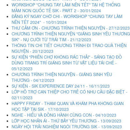
WORKSHOP "CHUNG TAY LÀM NÊN TẾT" TẠI HỆ THỐNG
MẦM NON QUỐC TẾ SIK - PART 2 - 30/01/2024
ĐĂNG KÝ NGAY CHỜ CHI - WORKSHOP "CHUNG TAY LÀM
NÊN TẾT 2024" - 10/01/2024
THƯ CẢM ƠN - CHƯƠNG TRÌNH THIỆN NGUYỆN - 27/12/2023
CHƯƠNG TRÌNH THIỆN NGUYỆN "GIÁNG SINH YÊU THƯƠNG
SIK" - NỤ CƯỜI TỪ TRÁI TIM - 21/12/2023
THÔNG TIN CHI TIẾT CHƯƠNG TRÌNH ĐI TRAO QUÀ THIỆN
NGUYỆN - 20/12/2023
SỰ KIỆN "PHIÊN CHỢ KHÔNG RÁC THẢI" - SÁNG TẠO ĐỒ
DÙNG TRANG TRÍ GIÁNG SINH TỪ VẬT LIỆU TÁI CHẾ -
05/12/2023
CHƯƠNG TRÌNH THIỆN NGUYỆN - GIÁNG SINH YÊU
THƯƠNG - 04/12/2023
SỰ KIỆN - SIK EXPERIENCE DAY 24/11 - 16/11/2023
LỚP HỖ TRỢ CAN THIỆP CHO TRẺ CÓ NHU CẦU ĐẶC BIỆT -
02/11/2023
HAPPY FRIDAY - THAM QUAN VÀ KHÁM PHA KHÔNG GIAN
HỌC TẬP TẠI SIK - 17/10/2023
NGHE - HIỂU VÀ ĐỒNG HÀNH CÙNG CON - 04/10/2023
LỚP HỌC NHÂN ÁI - THỨ BẢY YÊU THƯƠNG - 13/09/2023
NGÀY HỘI TRẢI NGHIỆM NGÔI TRƯỜNG SIK - 13/09/2023