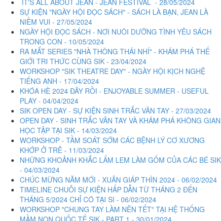
IT'S ALL ABOUT JEAN - JEAN FESTIVAL - 28/05/2024
SỰ KIỆN "NGÀY HỘI ĐỌC SÁCH" - SÁCH LÀ BẠN, JEAN LÀ
NIỀM VUI - 27/05/2024
NGÀY HỘI ĐỌC SÁCH - NƠI NUÔI DƯỠNG TÌNH YÊU SÁCH
TRONG CON - 10/05/2024
RA MẮT SERIES "NHÀ THÔNG THÁI NHÍ" - KHÁM PHÁ THẾ
GIỚI TRI THỨC CÙNG SIK - 23/04/2024
WORKSHOP "SIK THEATRE DAY" - NGÀY HỘI KỊCH NGHỆ
TIẾNG ANH - 17/04/2024
KHÓA HÈ 2024 ĐÂY RỒI - ENJOYABLE SUMMER - USEFUL
PLAY - 04/04/2024
SIK OPEN DAY - SỰ KIỆN SINH TRẮC VÂN TAY - 27/03/2024
OPEN DAY - SINH TRẮC VÂN TAY VÀ KHÁM PHÁ KHÔNG GIAN
HỌC TẬP TẠI SIK - 14/03/2024
WORKSHOP - TẦM SOÁT SỚM CÁC BỆNH LÝ CƠ XƯƠNG
KHỚP Ở TRẺ - 11/03/2024
NHỮNG KHOẢNH KHẮC LẤM LEM LÀM GỐM CỦA CÁC BÉ SIK
- 04/03/2024
CHÚC MỪNG NĂM MỚI - XUÂN GIÁP THÌN 2024 - 06/02/2024
TIMELINE CHUỖI SỰ KIỆN HẤP DẪN TỪ THÁNG 2 ĐẾN
THÁNG 5/2024 CHỈ CÓ TẠI SI - 06/02/2024
WORKSHOP "CHUNG TAY LÀM NÊN TẾT" TẠI HỆ THỐNG
MẦM NON QUỐC TẾ SIK - PART 1 - 30/01/2024