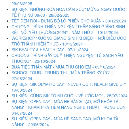
29/03/2025
SỰ KIỆN "NHỮNG ĐÓA HOA CẢM XÚC" MỪNG NGÀY QUỐC
TẾ PHỤ NỮ 08/03 - 28/02/2025
TẾT ĐẾN RỒI - ĐỪNG BỎ LỠ PHIÊN CHỢ XUÂN - 30/12/2024
CHƯƠNG TRÌNH THIỆN NGUYỆN "THẮP SÁNG GIÁNG SINH -
KẾT NỐI YÊU THƯƠNG 2024" - NĂM THỨ 2 - 10/12/2024
WORKSHOP "XƯỞNG GIÁNG SINH KÌ DIỆU" - NƠI ĐIỀU ƯỚC
TRỞ THÀNH HIỆN THỰC - 10/12/2024
SIK BEAUTY & HEALTH DAY - 07/11/2024
CHƯƠNG TRÌNH GÂY QUỸ THIỆN NGUYỆN "TỦ SÁCH YÊU
THƯƠNG" - 22/10/2024
BỮA TIỆC THÂN MẬT - MÙA THU CHO EM - 09/10/2024
SCHOOL TOUR - TRUNG THU "MÙA TRĂNG KÝ ỨC" -
27/08/2024
SỰ KIỆN "SIK OLYMPIC DAY - NEVER QUIT, NEVER GIVE UP" -
19/08/2024
SỰ KIỆN "CÙNG SIK TÔ NỤ CƯỜI - VẼ ƯỚC MƠ" - 25/07/2024
SỰ KIỆN "OPEN DAY - MÙA HÈ SÁNG TẠO, MỞ KHÓA TÀI
NĂNG" - KHÁM PHÁ TIỀM NĂNG NGHỆ THUẬT TRONG CON -
04/07/2024
SỰ KIỆN "OPEN DAY - MÙA HÈ SÁNG TẠO, MỞ KHÓA TÀI
NĂNG" - 20/06/2024