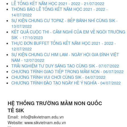
LỄ TỔNG KẾT NĂM HỌC 2021 - 2022 - 21/07/2022
THÔNG BÁO LỄ TỔNG KẾT NĂM HỌC 2021 - 2022 -
14/07/2022
SỰ KIỆN CHUNG CƯ TOPAZ - BẾP BÁNH NHÍ CÙNG SIK -
13/07/2022
KẾT QUẢ CUỘC THI - CẢM NGHĨ CỦA EM VỀ NGÔI TRƯỜNG
SIK - 17/10/2023
THỰC ĐƠN BUFFET TỔNG KẾT NĂM HỌC 2021 - 2022 -
12/07/2022
SỰ KIỆN CHUNG CƯ HIM LAM - NGÀY HỘI GIA ĐÌNH VIỆT
NAM - 12/07/2022
TRẢI NGHIỆM TƯ DUY SÁNG TẠO CÙNG SIK - 07/07/2022
CHƯƠNG TRÌNH GIAO TIẾP TRONG MẦM NON - 06/07/2022
CHƯƠNG TRÌNH VUI CHƠI CÙNG SIK - 04/07/2022
CHƯƠNG TRÌNH ĐÀO TẠO NGÀY HÈ Ý NGHĨA - 04/07/2022
HỆ THỐNG TRƯỜNG MẦM NON QUỐC
TẾ
SIK
Email: info@sikvietnam.edu.vn
Website: www.sikvietnam.edu.vn