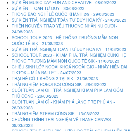
SỰ KIỆN MUSIC DAY FUN AND CREATIVE - 08/09/2023
SỰ KIỆN - TOÁN TƯ DUY - 30/08/2023
THÔNG BÁO NGHỈ LỄ QUỐC KHÁNH 2/9 - 29/08/2023
SỰ KIỆN TRẢI NGHIỆM TOÁN TƯ DUY HOA KỲ - 24/08/2023
THIỆN NGUYỆN TRAO YÊU THƯƠNG NHẬN NỤ CƯỜI -
24/08/2023
SCHOOL TOUR 2023 - HỆ THỐNG TRƯỜNG MẦM NON
QUỐC TẾ SIK - 21/08/2023
SỰ KIỆN TRẢI NGHIỆM TOÁN TƯ DUY HOA KỲ - 11/08/2023
SCHOOL TOUR 2023 - KHÁM PHÁ, TRẢI NGHIỆM CÙNG HỆ
THỐNG TRƯỜNG MẦM NON QUỐC TẾ SIK - 11/08/2023
CHIÊU SINH LỚP NGOẠI KHOÁ NGOÀI GIỜ - NHẢY HIỆN ĐẠI
TIKTOK – MÚA BALLET - 24/07/2023
TRẠI HÈ CÓ 1 KHÔNG 2 TẠI SIK - 21/06/2023
TRẢI NGHIỆM ROBOTICS CÙNG SIK - 28/03/2023
CUỐI TUẦN LÀM GÌ - TRẢI NGHIỆM KHÁM PHÁ LÀM GỐM
THỦ CÔNG - 28/03/2023
CUỐI TUẦN LÀM GÌ - KHÁM PHÁ LÀNG TRE PHÚ AN -
28/03/2023
TRẢI NGHIỆM STEAM CÙNG SIK - 13/03/2023
CHƯƠNG TRÌNH TRẢI NGHIỆM VẼ TRANH CANVAS -
09/03/2023
SCHOOL TOUR WITH SIK - LỚP HỌC TRẢI NGHIỆM MIỄN PHÍ