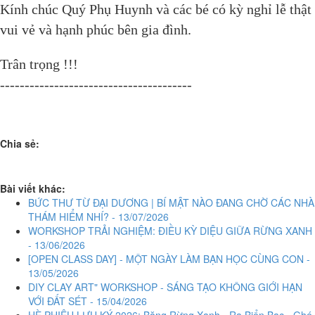
Kính chúc Quý Phụ Huynh và các bé có kỳ nghỉ lễ thật
vui vẻ và hạnh phúc bên gia đình.
Trân trọng !!!
---------------------------------------
Chia sẻ:
Bài viết khác:
BỨC THƯ TỪ ĐẠI DƯƠNG | BÍ MẬT NÀO ĐANG CHỜ CÁC NHÀ
THÁM HIỂM NHÍ? - 13/07/2026
WORKSHOP TRẢI NGHIỆM: ĐIỀU KỲ DIỆU GIỮA RỪNG XANH
- 13/06/2026
[OPEN CLASS DAY] - MỘT NGÀY LÀM BẠN HỌC CÙNG CON -
13/05/2026
DIY CLAY ART" WORKSHOP - SÁNG TẠO KHÔNG GIỚI HẠN
VỚI ĐẤT SÉT - 15/04/2026
HÈ PHIÊU LƯU KÝ 2026: Băng Rừng Xanh - Ra Biển Bạc - Ghé