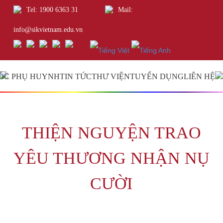
Tel: 1900 6363 31
Mail:
info@sikvietnam.edu.vn
ÓC PHỤ HUYNH
TIN TỨC
THƯ VIỆN
TUYỂN DỤNG
LIÊN HỆ
THIỆN NGUYỆN TRAO
YÊU THƯƠNG NHẬN NỤ
CƯỜI