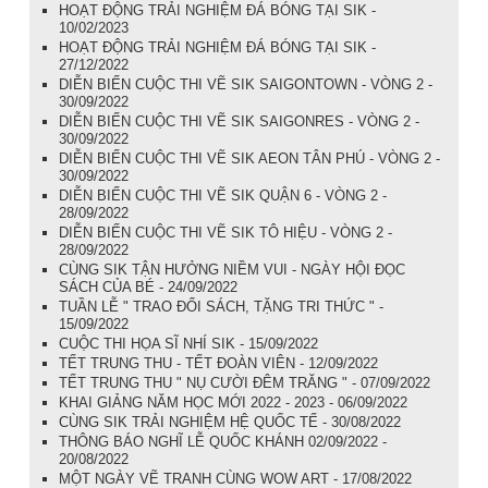
HOẠT ĐỘNG TRẢI NGHIỆM ĐÁ BÓNG TẠI SIK -
10/02/2023
HOẠT ĐỘNG TRẢI NGHIỆM ĐÁ BÓNG TẠI SIK -
27/12/2022
DIỄN BIẾN CUỘC THI VẼ SIK SAIGONTOWN - VÒNG 2 -
30/09/2022
DIỄN BIẾN CUỘC THI VẼ SIK SAIGONRES - VÒNG 2 -
30/09/2022
DIỄN BIẾN CUỘC THI VẼ SIK AEON TÂN PHÚ - VÒNG 2 -
30/09/2022
DIỄN BIẾN CUỘC THI VẼ SIK QUẬN 6 - VÒNG 2 -
28/09/2022
DIỄN BIẾN CUỘC THI VẼ SIK TÔ HIỆU - VÒNG 2 -
28/09/2022
CÙNG SIK TẬN HƯỞNG NIỀM VUI - NGÀY HỘI ĐỌC
SÁCH CỦA BÉ - 24/09/2022
TUẦN LỄ " TRAO ĐỔI SÁCH, TẶNG TRI THỨC " -
15/09/2022
CUỘC THI HỌA SĨ NHÍ SIK - 15/09/2022
TẾT TRUNG THU - TẾT ĐOÀN VIÊN - 12/09/2022
TẾT TRUNG THU " NỤ CƯỜI ĐÊM TRĂNG " - 07/09/2022
KHAI GIẢNG NĂM HỌC MỚI 2022 - 2023 - 06/09/2022
CÙNG SIK TRẢI NGHIỆM HỆ QUỐC TẾ - 30/08/2022
THÔNG BÁO NGHĨ LỄ QUỐC KHÁNH 02/09/2022 -
20/08/2022
MỘT NGÀY VẼ TRANH CÙNG WOW ART - 17/08/2022