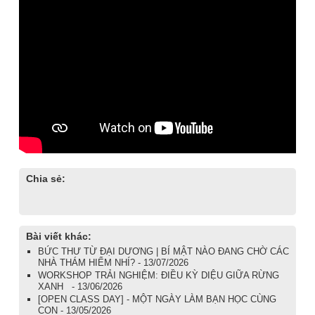
Chia sẻ:
Bài viết khác:
BỨC THƯ TỪ ĐẠI DƯƠNG | BÍ MẬT NÀO ĐANG CHỜ CÁC
NHÀ THÁM HIỂM NHÍ? - 13/07/2026
WORKSHOP TRẢI NGHIỆM: ĐIỀU KỲ DIỆU GIỮA RỪNG
XANH - 13/06/2026
[OPEN CLASS DAY] - MỘT NGÀY LÀM BẠN HỌC CÙNG
CON - 13/05/2026