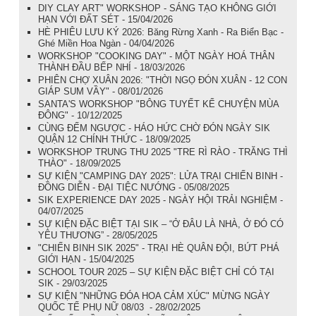
DIY CLAY ART" WORKSHOP - SÁNG TẠO KHÔNG GIỚI
HẠN VỚI ĐẤT SÉT - 15/04/2026
HÈ PHIÊU LƯU KÝ 2026: Băng Rừng Xanh - Ra Biển Bạc -
Ghé Miền Hoa Ngàn - 04/04/2026
WORKSHOP "COOKING DAY" - MỘT NGÀY HOÁ THÂN
THÀNH ĐẦU BẾP NHÍ - 18/03/2026
PHIÊN CHỢ XUÂN 2026: "THỜI NGỌ ĐÓN XUÂN - 12 CON
GIÁP SUM VẦY" - 08/01/2026
SANTA'S WORKSHOP "BÔNG TUYẾT KỂ CHUYỆN MÙA
ĐÔNG" - 10/12/2025
CÙNG ĐẾM NGƯỢC - HÁO HỨC CHỜ ĐÓN NGÀY SIK
QUẬN 12 CHÍNH THỨC - 18/09/2025
WORKSHOP TRUNG THU 2025 "TRE RÌ RÀO - TRĂNG THÌ
THÀO" - 18/09/2025
SỰ KIỆN "CAMPING DAY 2025": LỬA TRẠI CHIẾN BINH -
ĐỒNG DIỄN - ĐẠI TIỆC NƯỚNG - 05/08/2025
SIK EXPERIENCE DAY 2025 - NGÀY HỘI TRẢI NGHIỆM -
04/07/2025
SỰ KIỆN ĐẶC BIỆT TẠI SIK – “Ở ĐÂU LÀ NHÀ, Ở ĐÓ CÓ
YÊU THƯƠNG” - 28/05/2025
"CHIẾN BINH SIK 2025" - TRẠI HÈ QUÂN ĐỘI, BỨT PHÁ
GIỚI HẠN - 15/04/2025
SCHOOL TOUR 2025 – SỰ KIỆN ĐẶC BIỆT CHỈ CÓ TẠI
SIK - 29/03/2025
SỰ KIỆN "NHỮNG ĐÓA HOA CẢM XÚC" MỪNG NGÀY
QUỐC TẾ PHỤ NỮ 08/03 - 28/02/2025