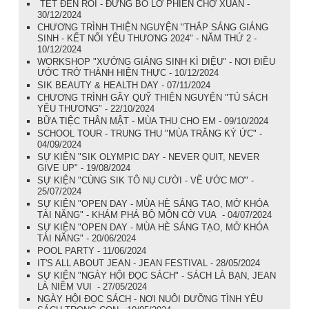
TẾT ĐẾN RỒI - ĐỪNG BỎ LỠ PHIÊN CHỢ XUÂN -
30/12/2024
CHƯƠNG TRÌNH THIỆN NGUYỆN "THẮP SÁNG GIÁNG
SINH - KẾT NỐI YÊU THƯƠNG 2024" - NĂM THỨ 2 -
10/12/2024
WORKSHOP "XƯỞNG GIÁNG SINH KÌ DIỆU" - NƠI ĐIỀU
ƯỚC TRỞ THÀNH HIỆN THỰC - 10/12/2024
SIK BEAUTY & HEALTH DAY - 07/11/2024
CHƯƠNG TRÌNH GÂY QUỸ THIỆN NGUYỆN "TỦ SÁCH
YÊU THƯƠNG" - 22/10/2024
BỮA TIỆC THÂN MẬT - MÙA THU CHO EM - 09/10/2024
SCHOOL TOUR - TRUNG THU "MÙA TRĂNG KÝ ỨC" -
04/09/2024
SỰ KIỆN "SIK OLYMPIC DAY - NEVER QUIT, NEVER
GIVE UP" - 19/08/2024
SỰ KIỆN "CÙNG SIK TÔ NỤ CƯỜI - VẼ ƯỚC MƠ" -
25/07/2024
SỰ KIỆN "OPEN DAY - MÙA HÈ SÁNG TẠO, MỞ KHÓA
TÀI NĂNG" - KHÁM PHÁ BỘ MÔN CỜ VUA - 04/07/2024
SỰ KIỆN "OPEN DAY - MÙA HÈ SÁNG TẠO, MỞ KHÓA
TÀI NĂNG" - 20/06/2024
POOL PARTY - 11/06/2024
IT'S ALL ABOUT JEAN - JEAN FESTIVAL - 28/05/2024
SỰ KIỆN "NGÀY HỘI ĐỌC SÁCH" - SÁCH LÀ BẠN, JEAN
LÀ NIỀM VUI - 27/05/2024
NGÀY HỘI ĐỌC SÁCH - NƠI NUÔI DƯỠNG TÌNH YÊU