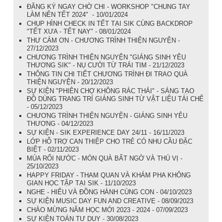
ĐĂNG KÝ NGAY CHỜ CHI - WORKSHOP "CHUNG TAY
LÀM NÊN TẾT 2024" - 10/01/2024
CHỤP HÌNH CHECK IN TẾT TẠI SIK CÙNG BACKDROP
"TẾT XƯA - TẾT NAY" - 08/01/2024
THƯ CẢM ƠN - CHƯƠNG TRÌNH THIỆN NGUYỆN -
27/12/2023
CHƯƠNG TRÌNH THIỆN NGUYỆN "GIÁNG SINH YÊU
THƯƠNG SIK" - NỤ CƯỜI TỪ TRÁI TIM - 21/12/2023
THÔNG TIN CHI TIẾT CHƯƠNG TRÌNH ĐI TRAO QUÀ
THIỆN NGUYỆN - 20/12/2023
SỰ KIỆN "PHIÊN CHỢ KHÔNG RÁC THẢI" - SÁNG TẠO
ĐỒ DÙNG TRANG TRÍ GIÁNG SINH TỪ VẬT LIỆU TÁI CHẾ
- 05/12/2023
CHƯƠNG TRÌNH THIỆN NGUYỆN - GIÁNG SINH YÊU
THƯƠNG - 04/12/2023
SỰ KIỆN - SIK EXPERIENCE DAY 24/11 - 16/11/2023
LỚP HỖ TRỢ CAN THIỆP CHO TRẺ CÓ NHU CẦU ĐẶC
BIỆT - 02/11/2023
MÚA RỐI NƯỚC - MÓN QUÀ BẤT NGỜ VÀ THÚ VỊ -
25/10/2023
HAPPY FRIDAY - THAM QUAN VÀ KHÁM PHA KHÔNG
GIAN HỌC TẬP TẠI SIK - 11/10/2023
NGHE - HIỂU VÀ ĐỒNG HÀNH CÙNG CON - 04/10/2023
SỰ KIỆN MUSIC DAY FUN AND CREATIVE - 08/09/2023
CHÀO MỪNG NĂM HỌC MỚI 2023 - 2024 - 07/09/2023
SỰ KIỆN TOÁN TƯ DUY - 30/08/2023