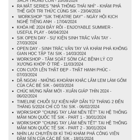
SÁCH TRONG CON - 10/05/2024
RA MẮT SERIES "NHÀ THÔNG THÁI NHÍ" - KHÁM PHÁ
THẾ GIỚI TRI THỨC CÙNG SIK - 23/04/2024
WORKSHOP "SIK THEATRE DAY" - NGÀY HỘI KỊCH
NGHỆ TIẾNG ANH - 17/04/2024
KHÓA HÈ 2024 ĐÂY RỒI - ENJOYABLE SUMMER -
USEFUL PLAY - 04/04/2024
SIK OPEN DAY - SỰ KIỆN SINH TRẮC VÂN TAY -
27/03/2024
OPEN DAY - SINH TRẮC VÂN TAY VÀ KHÁM PHÁ KHÔNG
GIAN HỌC TẬP TẠI SIK - 14/03/2024
WORKSHOP - TẦM SOÁT SỚM CÁC BỆNH LÝ CƠ
XƯƠNG KHỚP Ở TRẺ - 11/03/2024
CON CƯỜI LÊN THẬT ĐẸP - THẬT HẠNH PHÚC -
07/03/2024
DÃ NGOẠI - NHỮNG KHOẢNH KHẮC LẤM LEM LÀM GỐM
CỦA CÁC BÉ SIK - 04/03/2024
CHÚC MỪNG NĂM MỚI - XUÂN GIÁP THÌN 2024 -
06/02/2024
TIMELINE CHUỖI SỰ KIỆN HẤP DẪN TỪ THÁNG 2 ĐẾN
THÁNG 5/2024 CHỈ CÓ TẠI SIK - 06/02/2024
WORKSHOP "CHUNG TAY LÀM NÊN TẾT" TẠI HỆ THỐNG
MẦM NON QUỐC TẾ SIK - PART 1 - 30/01/2024
WORKSHOP "CHUNG TAY LÀM NÊN TẾT" TẠI HỆ THỐNG
MẦM NON QUỐC TẾ SIK - PART 2 - 30/01/2024
NHÌN LẠI CHUYẾN ĐI KÌ THÚ KHÁM PHÁ CÔNG VIÊN
ĐẦM SEN CỦA CÁC BÉ SIK - 18/01/2024