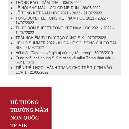
THÔNG BÁO - CẮM TRẠI - 08/08/2022
LỄ HỘI SẮC MÀU - COLOR ME RUN - 26/07/2022
LỄ TỔNG KẾT NĂM HỌC 2021 - 2022 - 21/07/2022
TỔNG DUYỆT LỄ TỔNG KẾT NĂM HỌC 2021 - 2022 -
14/07/2022
THỰC ĐƠN BUFFET TỔNG KẾT NĂM HỌC 2021 - 2022 -
12/07/2022
TRẢI NGHIỆM TƯ DUY TẠO CÙNG SIK - 07/07/2022
HELLO SUMMER 2022 - KHÓA HÈ SÔI ĐỘNG CHỈ CÓ TẠI
SIK - 21/06/2022
Hội thảo “Dạy con về giá trị của sự tôn trọng” - 30/05/2019
Cùng ngôi nhà chung SIK hướng về miền Trung thân yêu -
03/11/2020
TIỀN TIỂU HỌC - HÀNH TRANG CHO TRẺ TỰ TIN VÀO
LỚP 1 - 21/06/2022
HỆ THỐNG
TRƯỜNG MẦM
NON QUỐC
TẾ
SIK