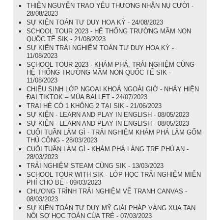
THIỆN NGUYỆN TRAO YÊU THƯƠNG NHẬN NỤ CƯỜI -
28/08/2023
SỰ KIỆN TOÁN TƯ DUY HOA KỲ - 24/08/2023
SCHOOL TOUR 2023 - HỆ THỐNG TRƯỜNG MẦM NON
QUỐC TẾ SIK - 21/08/2023
SỰ KIỆN TRẢI NGHIỆM TOÁN TƯ DUY HOA KỲ -
11/08/2023
SCHOOL TOUR 2023 - KHÁM PHÁ, TRẢI NGHIỆM CÙNG
HỆ THỐNG TRƯỜNG MẦM NON QUỐC TẾ SIK -
11/08/2023
CHIÊU SINH LỚP NGOẠI KHOÁ NGOÀI GIỜ - NHẢY HIỆN
ĐẠI TIKTOK – MÚA BALLET - 24/07/2023
TRẠI HÈ CÓ 1 KHÔNG 2 TẠI SIK - 21/06/2023
SỰ KIỆN - LEARN AND PLAY IN ENGLISH - 08/05/2023
SỰ KIỆN - LEARN AND PLAY IN ENGLISH - 08/05/2023
CUỐI TUẦN LÀM GÌ - TRẢI NGHIỆM KHÁM PHÁ LÀM GỐM
THỦ CÔNG - 28/03/2023
CUỐI TUẦN LÀM GÌ - KHÁM PHÁ LÀNG TRE PHÚ AN -
28/03/2023
TRẢI NGHIỆM STEAM CÙNG SIK - 13/03/2023
SCHOOL TOUR WITH SIK - LỚP HỌC TRẢI NGHIỆM MIỄN
PHÍ CHO BÉ - 09/03/2023
CHƯƠNG TRÌNH TRẢI NGHIỆM VẼ TRANH CANVAS -
08/03/2023
SỰ KIỆN TOÁN TƯ DUY MỸ GIẢI PHÁP VÀNG XUA TAN
NỔI SỢ HỌC TOÁN CỦA TRẺ - 07/03/2023