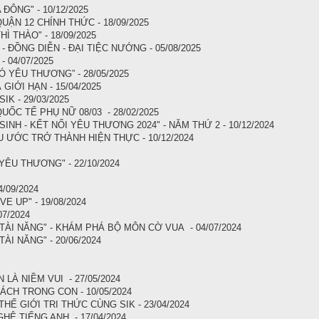
ÔNG" - 10/12/2025
N 12 CHÍNH THỨC - 18/09/2025
 THÀO" - 18/09/2025
- ĐỒNG DIỄN - ĐẠI TIỆC NƯỚNG - 05/08/2025
 04/07/2025
Ó YÊU THƯƠNG” - 28/05/2025
GIỚI HẠN - 15/04/2025
K - 29/03/2025
C TẾ PHỤ NỮ 08/03 - 28/02/2025
H - KẾT NỐI YÊU THƯƠNG 2024" - NĂM THỨ 2 - 10/12/2024
 ƯỚC TRỞ THÀNH HIỆN THỰC - 10/12/2024
ÊU THƯƠNG" - 22/10/2024
/09/2024
E UP" - 19/08/2024
7/2024
ÀI NĂNG" - KHÁM PHÁ BỘ MÔN CỜ VUA - 04/07/2024
I NĂNG" - 20/06/2024
LÀ NIỀM VUI - 27/05/2024
CH TRONG CON - 10/05/2024
HẾ GIỚI TRI THỨC CÙNG SIK - 23/04/2024
Ệ TIẾNG ANH - 17/04/2024