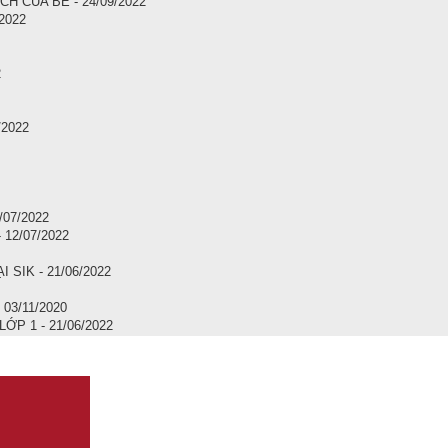
H CỦA BÉ - 24/09/2022
2022
2
/2022
07/2022
12/07/2022
SIK - 21/06/2022
 03/11/2020
P 1 - 21/06/2022