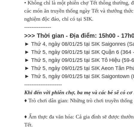
• Không chỉ là một phiên chợ Tết thông thường, đâ
các món ăn truyền thống ngày Tết và thưởng thức
nghiệm độc đáo, chỉ có tại SIK.
---------------
>>> Thời gian - Địa điểm: 15h00 - 17h
► Thứ 4, ngày 08/01/25
tại SIK Saigonres (
► Thứ 5, ngày 09/01/25 tại SIK Quận 6 (364
► Thứ 5, ngày
09/01/25
tại SIK Tô Hiệu (59
► Thứ 5, ngày
09/01/25
tại SIK Aeon Tân Ph
► Thứ 5, ngày
09/01/25
tại SIK Saigontown 
---------------------
Khi đến với phiên chợ, ba mẹ và các bé sẽ có cơ
♦ Trò chơi dân gian: Những trò chơi truyền thống 
♦ Ẩm thực đa văn hóa: Cả gia đình sẽ được thưởn
Tết.