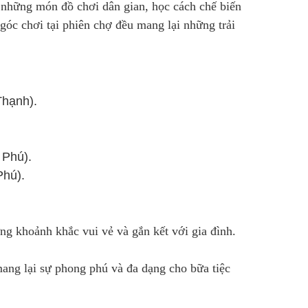
m những món đồ chơi dân gian, học cách chế biến
óc chơi tại phiên chợ đều mang lại những trải
Thạnh).
 Phú).
Phú).
ng khoảnh khắc vui vẻ và gắn kết với gia đình.
ang lại sự phong phú và đa dạng cho bữa tiệc