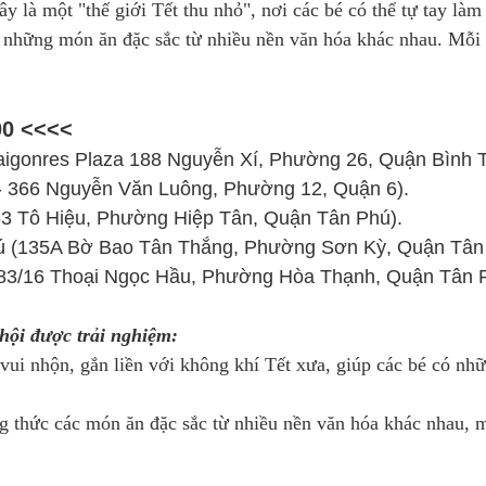
y là một "thế giới Tết thu nhỏ", nơi các bé có thể tự tay là
 những món ăn đặc sắc từ nhiều nền văn hóa khác nhau. Mỗi g
00 <<<<
Saigonres Plaza 188 Nguyễn Xí, Phường 26, Quận Bình 
 - 366 Nguyễn Văn Luông, Phường 12, Quận 6).
-63 Tô Hiệu, Phường Hiệp Tân, Quận Tân Phú).
ú (135A Bờ Bao Tân Thắng, Phường Sơn Kỳ, Quận Tân
(83/16 Thoại Ngọc Hầu, Phường Hòa Thạnh, Quận Tân 
 hội được trải nghiệm:
vui nhộn, gắn liền với không khí Tết xưa, giúp các bé có nhữ
g thức các món ăn đặc sắc từ nhiều nền văn hóa khác nhau, m