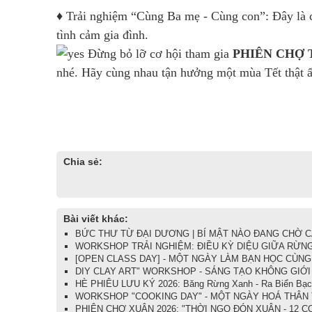
♦ Trải nghiệm “Cùng Ba mẹ - Cùng con”: Đây là cơ
tình cảm gia đình.
Đừng bỏ lỡ cơ hội tham gia
PHIÊN CHỢ 
nhé. Hãy cùng nhau tận hưởng một mùa Tết thật ấ
Chia sẻ:
Bài viết khác:
BỨC THƯ TỪ ĐẠI DƯƠNG | BÍ MẬT NÀO ĐANG CHỜ CÁC
WORKSHOP TRẢI NGHIỆM: ĐIỀU KỲ DIỆU GIỮA RỪNG 
[OPEN CLASS DAY] - MỘT NGÀY LÀM BẠN HỌC CÙNG C
DIY CLAY ART" WORKSHOP - SÁNG TẠO KHÔNG GIỚI H
HÈ PHIÊU LƯU KÝ 2026: Băng Rừng Xanh - Ra Biển Bạc 
WORKSHOP "COOKING DAY" - MỘT NGÀY HOÁ THÂN TH
PHIÊN CHỢ XUÂN 2026: "THỜI NGỌ ĐÓN XUÂN - 12 CO