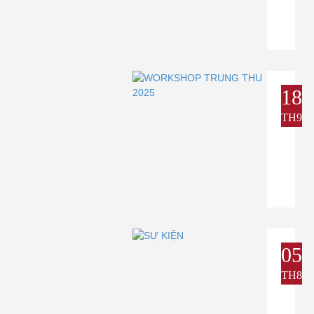
18
TH9
05
TH8