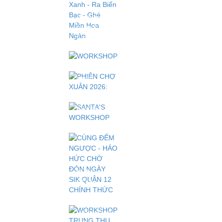
VỚI ĐẤT
SÉT
HÈ PHIÊU
LƯU KÝ
2026: Băng
WORKSHOP
Rừng Xanh
"COOKING
- Ra Biển
DAY" -
Bạc - Ghé
MỘT
PHIÊN
Miền Hoa
NGÀY
CHỢ
Ngàn
HOÁ
XUÂN
THÂN
2026:
SANTA'S
THÀNH
"THỜI
WORKSHOP
ĐẦU BẾP
NGỌ ĐÓN
"BÔNG
NHÍ
XUÂN - 12
TUYẾT
CON GIÁP
KỂ
SUM
CHUYỆN
VẦY"
MÙA
ĐÔNG"
CÙNG
ĐẾM
NGƯỢC -
HÁO HỨC
CHỜ ĐÓN
WORKSHOP