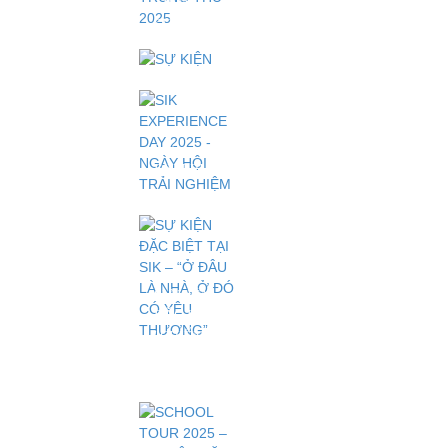
NGÀY SIK
TRUNG
QUẬN 12
THU 2025
SỰ KIỆN
CHÍNH
"TRE RÌ
"CAMPING
THỨC
RÀO -
DAY
TRĂNG
2025":
THÌ
LỬA TRẠI
THÀO"
CHIẾN
BINH -
SIK
ĐỒNG
EXPERIENCE
DIỄN -
DAY 2025
ĐẠI TIỆC
- NGÀY
NƯỚNG
HỘI TRẢI
NGHIỆM
SỰ KIỆN
ĐẶC BIỆT
TẠI SIK –
"CHIẾN
“Ở ĐÂU
BINH SIK
LÀ NHÀ,
2025" -
Ở ĐÓ CÓ
TRẠI HÈ
YÊU
QUÂN
THƯƠNG”
ĐỘI, BỨT