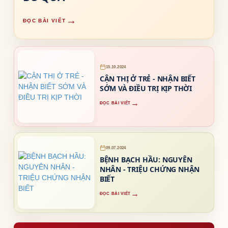
→
ĐỌC BÀI VIẾT
15.10.2024
CẬN THỊ Ở TRẺ - NHẬN BIẾT
SỚM VÀ ĐIỀU TRỊ KỊP THỜI
→
ĐỌC BÀI VIẾT
09.07.2024
BỆNH BẠCH HẦU: NGUYÊN
NHÂN - TRIỆU CHỨNG NHẬN
BIẾT
→
ĐỌC BÀI VIẾT