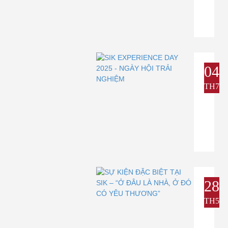
04
TH7
28
TH5