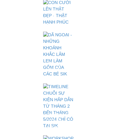
BỆNH LÝ
CƠ
CON CƯỜI
XƯƠNG
LÊN
KHỚP Ở
THẬT
TRẺ
ĐẸP -
THẬT
HẠNH
PHÚC
DÃ
NGOẠI -
NHỮNG
KHOẢNH
KHẮC
LẤM LEM
LÀM GỐM
CỦA CÁC
BÉ SIK
TIMELINE
CHUỖI SỰ
KIỆN HẤP
WORKSHOP
DẪN TỪ
"CHUNG