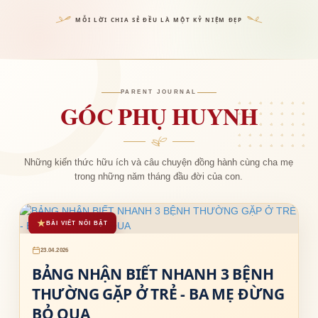
MỖI LỜI CHIA SẺ ĐỀU LÀ MỘT KỶ NIỆM ĐẸP
PARENT JOURNAL
GÓC PHỤ HUYNH
Những kiến thức hữu ích và câu chuyện đồng hành cùng cha mẹ
trong những năm tháng đầu đời của con.
★
BÀI VIẾT NỔI BẬT
23.04.2026
BẢNG NHẬN BIẾT NHANH 3 BỆNH
THƯỜNG GẶP Ở TRẺ - BA MẸ ĐỪNG
BỎ QUA