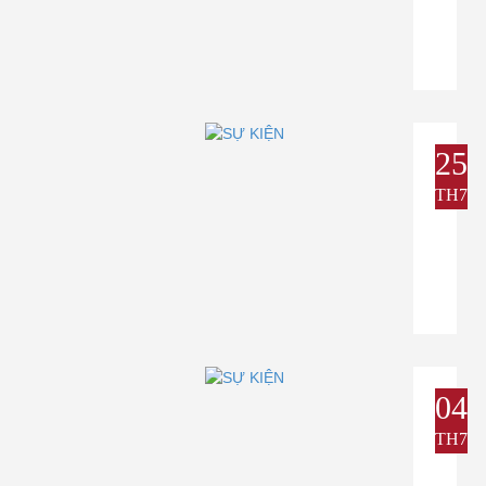
25
TH7
04
TH7