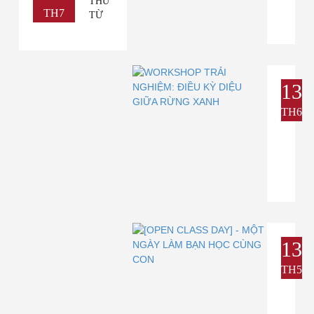
THƯ
TH7
TỪ
ĐẠI
DƯƠNG
| BÍ
MẬT
NÀO
13
ĐANG
TH6
CHỜ
CÁC
NHÀ
THÁM
HIỂM
NHÍ?
13
TH5