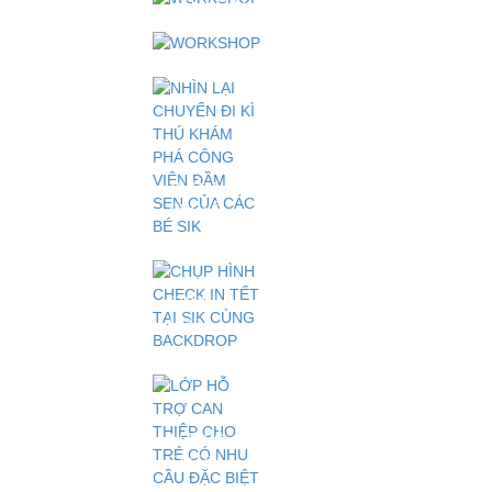
THÁNG 2
TAY LÀM
WORKSHOP
ĐẾN
NÊN TẾT"
"CHUNG
THÁNG
TẠI HỆ
TAY LÀM
5/2024 CHỈ
THỐNG
NÊN TẾT"
CÓ TẠI
MẦM NON
TẠI HỆ
SIK
QUỐC TẾ
THỐNG
SIK -
MẦM NON
PART 2
QUỐC TẾ
SIK -
NHÌN LẠI
PART 1
CHUYẾN
ĐI KÌ THÚ
KHÁM
PHÁ
CÔNG
CHỤP
VIÊN
HÌNH
ĐẦM SEN
CHECK IN
CỦA CÁC
TẾT TẠI
BÉ SIK
SIK CÙNG
BACKDROP
"TẾT XƯA
LỚP HỖ
- TẾT
TRỢ CAN
NAY"
THIỆP