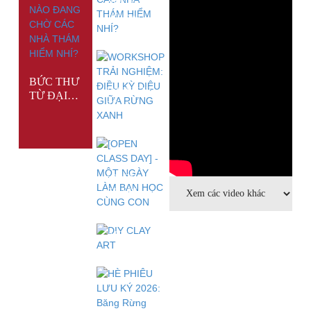
BỨC THƯ
TỪ ĐẠI
DƯƠNG |
BÍ MẬT
NÀO
ĐANG
BỨC THƯ
CHỜ CÁC
WORKSHOP
TỪ ĐẠI
NHÀ
TRẢI
DƯƠNG |
THÁM
NGHIỆM:
BÍ MẬT
HIỂM
ĐIỀU KỲ
NÀO
NHÍ?
DIỆU
ĐANG
GIỮA
CHỜ CÁC
RỪNG
NHÀ
[OPEN
XANH
THÁM
CLASS
HIỂM
DAY] -
NHÍ?
MỘT
DIY CLAY
NGÀY
ART"
LÀM BẠN
WORKSHOP
HỌC
- SÁNG
CÙNG
TẠO
CON
KHÔNG
GIỚI HẠN