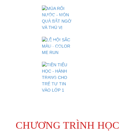
CHO TRẺ
CÓ NHU
CẦU ĐẶC
MÚA RỐI
BIỆT
NƯỚC -
MÓN QUÀ
BẤT NGỜ
VÀ THÚ
LỄ HỘI
VỊ
SẮC MÀU
- COLOR
ME RUN
TIỀN
TIỂU HỌC
- HÀNH
TRANG
CHO TRẺ
TỰ TIN
VÀO LỚP
CHƯƠNG TRÌNH HỌC
1