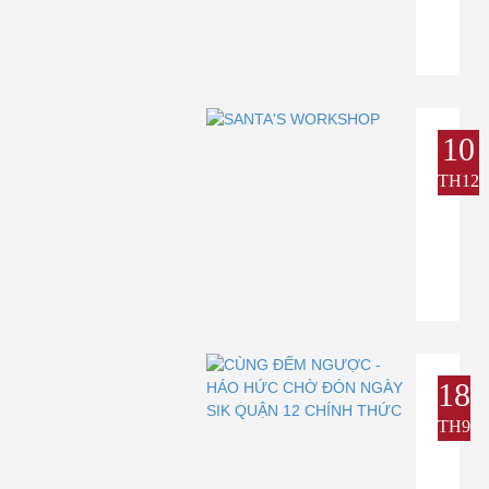
10
TH12
18
TH9