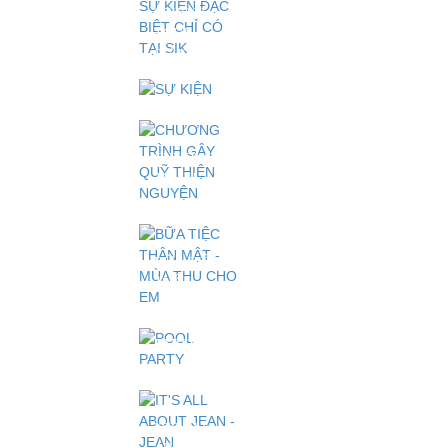
PHÁ GIỚI
SCHOOL
HẠN
TOUR
2025 – SỰ
SỰ KIỆN
KIỆN ĐẶC
"NHỮNG
BIỆT CHỈ
ĐÓA HOA
CÓ TẠI
CẢM
SIK
XÚC"
MỪNG
CHƯƠNG
NGÀY
TRÌNH
QUỐC TẾ
GÂY QUỸ
PHỤ NỮ
THIỆN
08/03
NGUYỆN
"TỦ SÁCH
BỮA TIỆC
YÊU
THÂN
THƯƠNG"
MẬT -
MÙA THU
POOL
CHO EM
PARTY
IT'S ALL