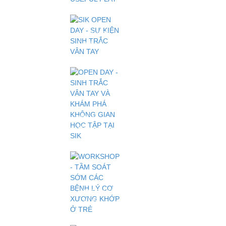
RỒI -
ENJOYABLE
SUMMER
- USEFUL
SIK OPEN
PLAY
DAY - SỰ
KIỆN
SINH
TRẮC
VÂN TAY
OPEN
DAY -
SINH
TRẮC
VÂN TAY
VÀ KHÁM
PHÁ
KHÔNG
WORKSHOP
GIAN HỌC
- TẦM
TẬP TẠI
SOÁT
SIK
SỚM CÁC