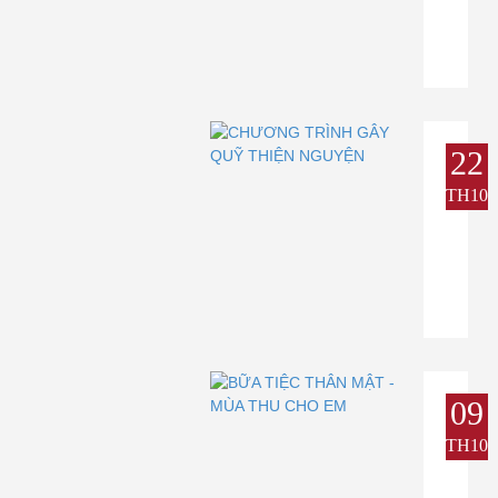
22
TH10
09
TH10