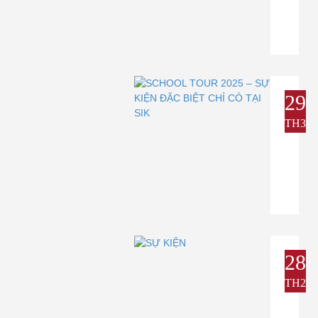
29
TH3
28
TH2