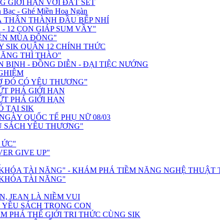
G GIỚI HẠN VỚI ĐẤT SÉT
 Bạc - Ghé Miền Hoa Ngàn
 THÂN THÀNH ĐẦU BẾP NHÍ
- 12 CON GIÁP SUM VẦY"
ỆN MÙA ĐÔNG"
 SIK QUẬN 12 CHÍNH THỨC
RĂNG THÌ THÀO"
N BINH - ĐỒNG DIỄN - ĐẠI TIỆC NƯỚNG
NGHIỆM
, Ở ĐÓ CÓ YÊU THƯƠNG”
BỨT PHÁ GIỚI HẠN
BỨT PHÁ GIỚI HẠN
Ó TẠI SIK
GÀY QUỐC TẾ PHỤ NỮ 08/03
Ủ SÁCH YÊU THƯƠNG"
 ỨC"
VER GIVE UP"
"
Ở KHÓA TÀI NĂNG" - KHÁM PHÁ TIỀM NĂNG NGHỆ THUẬT
 KHÓA TÀI NĂNG"
N, JEAN LÀ NIỀM VUI
H YÊU SÁCH TRONG CON
M PHÁ THẾ GIỚI TRI THỨC CÙNG SIK