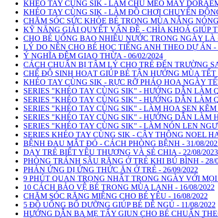
KHÉO TAY CÙNG SIK - LÀM CHÚ MÈO MÁY DORAEMON
KHÉO TAY CÙNG SIK - LÀM ĐỒ CHƠI CHUYỂN ĐỘNG -
CHĂM SÓC SỨC KHỎE BÉ TRONG MÙA NẮNG NÓNG - 
KỸ NĂNG GIẢI QUYẾT VẤN ĐỀ - CHÌA KHOÁ GIÚP TR
CHO BÉ UỐNG BAO NHIÊU NƯỚC TRONG NGÀY LÀ ĐỦ ?
LÝ DO NÊN CHO BÉ HỌC TIẾNG ANH THEO DỰ ÁN - 0
Ý NGHĨA ĐÊM GIAO THỪA - 06/02/2024
CÁCH CHUẨN BỊ TÂM LÝ CHO TRẺ ĐẾN TRƯỜNG SAU 
CHẾ ĐỘ SINH HOẠT GIÚP BÉ TẬN HƯỞNG MÙA TẾT L
KHÉO TAY CÙNG SIK - RỰC RỠ PHÁO HOA NGÀY TẾT 
SERIES "KHÉO TAY CÙNG SIK" - HƯỚNG DẪN LÀM QU
SERIES "KHÉO TAY CÙNG SIK" - HƯỚNG DẪN LÀM QU
SERIES "KHÉO TAY CÙNG SIK" - LÀM HOA SEN KẼM N
SERIES "KHÉO TAY CÙNG SIK" - HƯỚNG DẪN LÀM HO
SERIES "KHÉO TAY CÙNG SIK" - LÀM NÓN LEN NGƯỜI
SERIES KHÉO TAY CÙNG SIK - CÂY THÔNG NOEL HA
BỆNH ĐAU MẮT ĐỎ - CÁCH PHÒNG BỆNH - 31/08/202
DẠY TRẺ BIẾT YÊU THƯƠNG VÀ SẺ CHIA - 22/08/2023
PHÒNG TRÁNH SÂU RĂNG Ở TRẺ KHI BÚ BÌNH - 28/0
PHẢN ỨNG DỊ ỨNG THỨC ĂN Ở TRẺ - 26/09/2022
9 PHÚT QUAN TRỌNG NHẤT TRONG NGÀY VỚI MỌI B 
10 CÁCH BẢO VỆ BÉ TRONG MÙA LẠNH - 16/08/2022
CHĂM SÓC RĂNG MIỆNG CHO BÉ YÊU - 16/08/2022
5 ĐỒ UỐNG BỔ DƯỠNG GIÚP BÉ DỄ NGỦ - 11/08/2022
HƯỚNG DẪN BA MẸ TẨY GIUN CHO BÉ CHUẨN THEO B