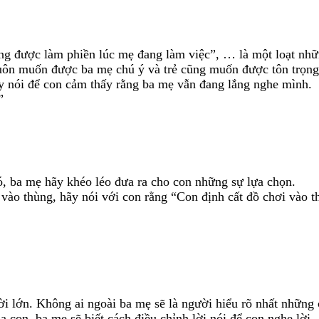
 được làm phiền lúc mẹ đang làm việc”, … là một loạt nhữn
 luôn muốn được ba mẹ chú ý và trẻ cũng muốn được tôn trọng
 nói để con cảm thấy rằng ba mẹ vẫn đang lắng nghe mình.
”
, ba mẹ hãy khéo léo đưa ra cho con những sự lựa chọn.
 vào thùng, hãy nói với con rằng “Con định cất đồ chơi vào t
ười lớn. Không ai ngoài ba mẹ sẽ là người hiểu rõ nhất nhữn
 con, ba mẹ sẽ biết cách điều chỉnh lời nói để con nghe lời.