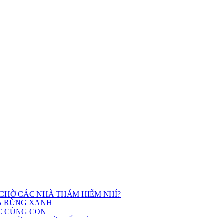
 CHỜ CÁC NHÀ THÁM HIỂM NHÍ?
ỮA RỪNG XANH
ỌC CÙNG CON