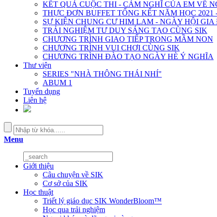
KẾT QUẢ CUỘC THI - CẢM NGHĨ CỦA EM VỀ 
THỰC ĐƠN BUFFET TỔNG KẾT NĂM HỌC 2021 -
SỰ KIỆN CHUNG CƯ HIM LAM - NGÀY HỘI GIA
TRẢI NGHIỆM TƯ DUY SÁNG TẠO CÙNG SIK
CHƯƠNG TRÌNH GIAO TIẾP TRONG MẦM NON
CHƯƠNG TRÌNH VUI CHƠI CÙNG SIK
CHƯƠNG TRÌNH ĐÀO TẠO NGÀY HÈ Ý NGHĨA
Thư viện
SERIES "NHÀ THÔNG THÁI NHÍ"
ABUM 1
Tuyển dụng
Liên hệ
Menu
Giới thiệu
Câu chuyện về SIK
Cơ sở của SIK
Học thuật
Triết lý giáo dục SIK WonderBloom™
Học qua trải nghiệm