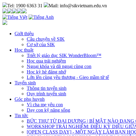
Tel: 1900 6363 31
Mail: info@sikvietnam.edu.vn
Giới thiệu
Câu chuyện về SIK
Cơ sở của SIK
Học thuật
Triết lý giáo dục SIK WonderBloom™
Học qua trải nghiệm
Ngoại khóa và dã ngoại cùng con
Học kỳ hè đáng nhớ
Lớn lên cùng yêu thương - Gieo mầm tử tế
Tuyển sinh
Thông tin tuyển sinh
Quy trình tuyển sinh
Góc phụ huynh
Vì cha mẹ yêu con
Dạy con kỹ năng sống
Tin tức
BỨC THƯ TỪ ĐẠI DƯƠNG | BÍ MẬT NÀO ĐANG
WORKSHOP TRẢI NGHIỆM: ĐIỀU KỲ DIỆU GI
[OPEN CLASS DAY] - MỘT NGÀY LÀM BẠN H