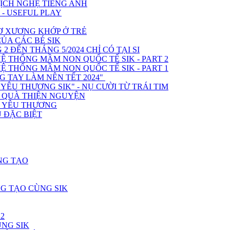
KỊCH NGHỆ TIẾNG ANH
 - USEFUL PLAY
Ơ XƯƠNG KHỚP Ở TRẺ
A CÁC BÉ SIK
 ĐẾN THÁNG 5/2024 CHỈ CÓ TẠI SI
Ệ THỐNG MẦM NON QUỐC TẾ SIK - PART 2
Ệ THỐNG MẦM NON QUỐC TẾ SIK - PART 1
 TAY LÀM NÊN TẾT 2024"
ÊU THƯƠNG SIK" - NỤ CƯỜI TỪ TRÁI TIM
O QUÀ THIỆN NGUYỆN
H YÊU THƯƠNG
 ĐẶC BIỆT
NG TẠO
G TẠO CÙNG SIK
2
ÙNG SIK