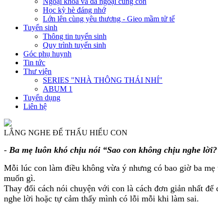
Ngoại khóa và dã ngoại cùng con
Học kỳ hè đáng nhớ
Lớn lên cùng yêu thương - Gieo mầm tử tế
Tuyển sinh
Thông tin tuyển sinh
Quy trình tuyển sinh
Góc phụ huynh
Tin tức
Thư viện
SERIES "NHÀ THÔNG THÁI NHÍ"
ABUM 1
Tuyển dụng
Liên hệ
LẮNG NGHE ĐỂ THẤU HIỂU CON
-
Ba mẹ luôn khó chịu nói “Sao con không chịu nghe lời?
Mỗi lúc con làm điều không vừa ý nhưng có bao giờ ba mẹ th
muốn gì.
Thay đổi cách nói chuyện với con là cách đơn giản nhất để 
nghe lời hoặc tự cảm thấy mình có lỗi mỗi khi làm sai.