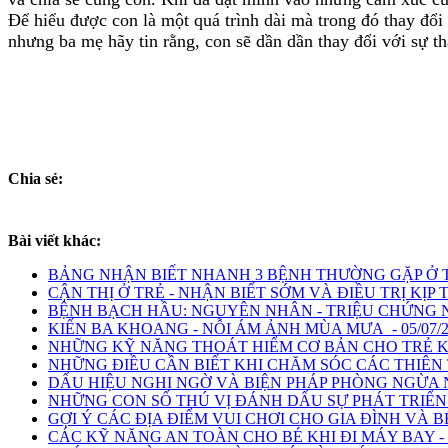
Để hiểu được con là một quá trình dài mà trong đó thay đổ
nhưng ba mẹ hãy tin rằng, con sẽ dần dần thay đổi với sự t
Chia sẻ:
Bài viết khác:
BẢNG NHẬN BIẾT NHANH 3 BỆNH THƯỜNG GẶP Ở TRẺ
CẬN THỊ Ở TRẺ - NHẬN BIẾT SỚM VÀ ĐIỀU TRỊ KỊP TH
BỆNH BẠCH HẦU: NGUYÊN NHÂN - TRIỆU CHỨNG NHẬ
KIẾN BA KHOANG - NỖI ÁM ẢNH MÙA MƯA - 05/07/2
NHỮNG KỸ NĂNG THOÁT HIỂM CƠ BẢN CHO TRẺ KHI 
NHỮNG ĐIỀU CẦN BIẾT KHI CHĂM SÓC CÁC THIÊN T
DẤU HIỆU NGHI NGỜ VÀ BIỆN PHÁP PHÒNG NGỪA N
NHỮNG CON SỐ THÚ VỊ ĐÁNH DẤU SỰ PHÁT TRIỂN C
GỢI Ý CÁC ĐỊA ĐIỂM VUI CHƠI CHO GIA ĐÌNH VÀ BÉ
CÁC KỸ NĂNG AN TOÀN CHO BÉ KHI ĐI MÁY BAY - 2