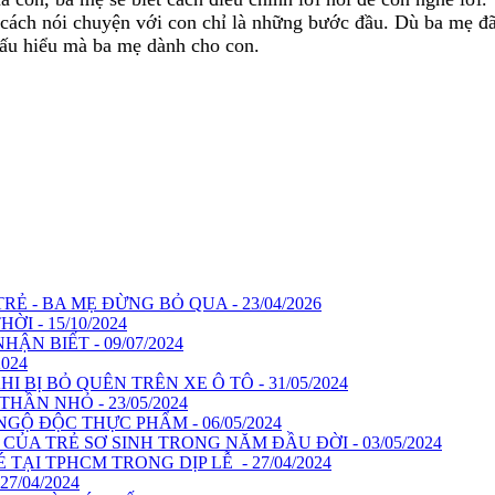
i cách nói chuyện với con chỉ là những bước đầu. Dù ba mẹ 
hấu hiểu mà ba mẹ dành cho con.
 - BA MẸ ĐỪNG BỎ QUA - 23/04/2026
ỜI - 15/10/2024
N BIẾT - 09/07/2024
024
BỊ BỎ QUÊN TRÊN XE Ô TÔ - 31/05/2024
HẦN NHỎ - 23/05/2024
GỘ ĐỘC THỰC PHẨM - 06/05/2024
ỦA TRẺ SƠ SINH TRONG NĂM ĐẦU ĐỜI - 03/05/2024
 TẠI TPHCM TRONG DỊP LỄ - 27/04/2024
7/04/2024