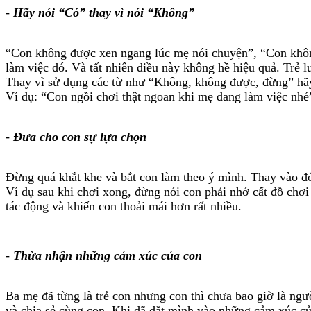
-
Hãy nói “Có” thay vì nói “Không”
“Con không được xen ngang lúc mẹ nói chuyện”, “Con không
làm việc đó. Và tất nhiên điều này không hề hiệu quả. Trẻ
Thay vì sử dụng các từ như “Không, không được, đừng” hãy
Ví dụ: “Con ngồi chơi thật ngoan khi mẹ đang làm việc nhé
-
Đưa cho con sự lựa chọn
Đừng quá khắt khe và bắt con làm theo ý mình. Thay vào đó
Ví dụ sau khi chơi xong, đừng nói con phải nhớ cất đồ chơi
tác động và khiến con thoải mái hơn rất nhiều.
-
Thừa nhận những cảm xúc của con
Ba mẹ đã từng là trẻ con nhưng con thì chưa bao giờ là ng
và chia sẻ cùng con. Khi đã đặt mình vào những cảm xúc của