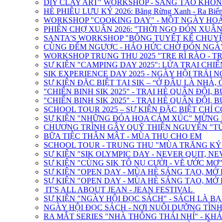
DIY CLAY ART" WORKSHOP - SÁNG TẠO KHÔN
HÈ PHIÊU LƯU KÝ 2026: Băng Rừng Xanh - Ra Biển
WORKSHOP "COOKING DAY" - MỘT NGÀY HOÁ
PHIÊN CHỢ XUÂN 2026: "THỜI NGỌ ĐÓN XUÂN 
SANTA'S WORKSHOP "BÔNG TUYẾT KỂ CHUY
CÙNG ĐẾM NGƯỢC - HÁO HỨC CHỜ ĐÓN NGÀY
WORKSHOP TRUNG THU 2025 "TRE RÌ RÀO - T
SỰ KIỆN "CAMPING DAY 2025": LỬA TRẠI CHIẾ
SIK EXPERIENCE DAY 2025 - NGÀY HỘI TRẢI 
SỰ KIỆN ĐẶC BIỆT TẠI SIK – “Ở ĐÂU LÀ NHÀ
"CHIẾN BINH SIK 2025" - TRẠI HÈ QUÂN ĐỘI, 
"CHIẾN BINH SIK 2025" - TRẠI HÈ QUÂN ĐỘI, 
SCHOOL TOUR 2025 – SỰ KIỆN ĐẶC BIỆT CHỈ C
SỰ KIỆN "NHỮNG ĐÓA HOA CẢM XÚC" MỪNG N
CHƯƠNG TRÌNH GÂY QUỸ THIỆN NGUYỆN "T
BỮA TIỆC THÂN MẬT - MÙA THU CHO EM
SCHOOL TOUR - TRUNG THU "MÙA TRĂNG KÝ
SỰ KIỆN "SIK OLYMPIC DAY - NEVER QUIT, NE
SỰ KIỆN "CÙNG SIK TÔ NỤ CƯỜI - VẼ ƯỚC MƠ
SỰ KIỆN "OPEN DAY - MÙA HÈ SÁNG TẠO, M
SỰ KIỆN "OPEN DAY - MÙA HÈ SÁNG TẠO, MỞ
IT'S ALL ABOUT JEAN - JEAN FESTIVAL
SỰ KIỆN "NGÀY HỘI ĐỌC SÁCH" - SÁCH LÀ BẠ
NGÀY HỘI ĐỌC SÁCH - NƠI NUÔI DƯỠNG TÌN
RA MẮT SERIES "NHÀ THÔNG THÁI NHÍ" - KHÁ