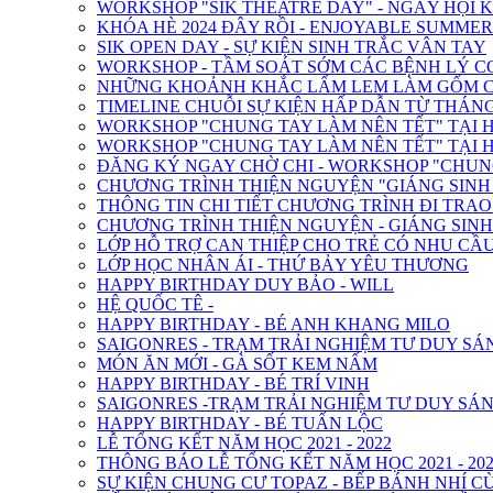
WORKSHOP "SIK THEATRE DAY" - NGÀY HỘI 
KHÓA HÈ 2024 ĐÂY RỒI - ENJOYABLE SUMMER
SIK OPEN DAY - SỰ KIỆN SINH TRẮC VÂN TAY
WORKSHOP - TẦM SOÁT SỚM CÁC BỆNH LÝ C
NHỮNG KHOẢNH KHẮC LẤM LEM LÀM GỐM CỦ
TIMELINE CHUỖI SỰ KIỆN HẤP DẪN TỪ THÁNG 2
WORKSHOP "CHUNG TAY LÀM NÊN TẾT" TẠI H
WORKSHOP "CHUNG TAY LÀM NÊN TẾT" TẠI H
ĐĂNG KÝ NGAY CHỜ CHI - WORKSHOP "CHUNG
CHƯƠNG TRÌNH THIỆN NGUYỆN "GIÁNG SINH Y
THÔNG TIN CHI TIẾT CHƯƠNG TRÌNH ĐI TRA
CHƯƠNG TRÌNH THIỆN NGUYỆN - GIÁNG SIN
LỚP HỖ TRỢ CAN THIỆP CHO TRẺ CÓ NHU CẦU
LỚP HỌC NHÂN ÁI - THỨ BẢY YÊU THƯƠNG
HAPPY BIRTHDAY DUY BẢO - WILL
HỆ QUỐC TÊ -
HAPPY BIRTHDAY - BÉ ANH KHANG MILO
SAIGONRES - TRẠM TRẢI NGHIỆM TƯ DUY SÁ
MÓN ĂN MỚI - GÀ SỐT KEM NẤM
HAPPY BIRTHDAY - BÉ TRÍ VINH
SAIGONRES -TRẠM TRẢI NGHIỆM TƯ DUY SÁN
HAPPY BIRTHDAY - BÉ TUẤN LỘC
LỄ TỔNG KẾT NĂM HỌC 2021 - 2022
THÔNG BÁO LỄ TỔNG KẾT NĂM HỌC 2021 - 202
SỰ KIỆN CHUNG CƯ TOPAZ - BẾP BÁNH NHÍ C