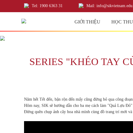
Tel: 1900 6363 31
Mail: info@sikvietnam.edu
GIỚI THIỆU
HỌC TH
SERIES "KHÉO TAY 
Năm hết Tết đến, bận rộn đến mấy cũng đừng bỏ qua công đoạn tr
Hôm nay, SIK sẽ hướng dẫn cho ba mẹ cách làm "Quả Lựu Đỏ" để
Đừng quên chụp ảnh cây hoa nhà mình cùng đồ trang trí mới và