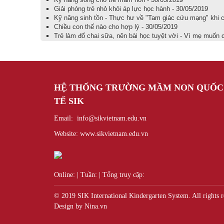
Giải phóng trẻ nhỏ khỏi áp lực học hành - 30/05/2019
Kỹ năng sinh tồn - Thực hư về "Tam giác cứu mạng" khi có
Chiều con thế nào cho hợp lý - 30/05/2019
Trẻ làm đổ chai sữa, nên bài học tuyệt vời - Vì mẹ muốn 
HỆ THỐNG TRƯỜNG MẦM NON QUỐC
TẾ
SIK
Email: info@sikvietnam.edu.vn
Website: www.sikvietnam.edu.vn
Online:
|
Tuần:
|
Tổng truy cập:
© 2019 SIK International Kindergarten System. All rights r
Design by Nina.vn