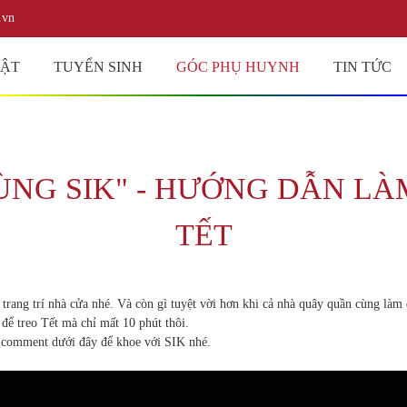
.vn
UẬT
TUYỂN SINH
GÓC PHỤ HUYNH
TIN TỨC
CÙNG SIK" - HƯỚNG DẪN L
TẾT
ang trí nhà cửa nhé. Và còn gì tuyệt vời hơn khi cả nhà quây quần cùng làm đ
 treo Tết mà chỉ mất 10 phút thôi.
 comment dưới đây để khoe với SIK nhé.