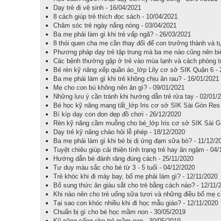
Dạy trẻ đi vệ sinh - 16/04/2021
8 cách giúp trẻ thích đọc sách - 10/04/2021
Chăm sóc trẻ ngày nắng nóng - 03/04/2021
Ba mẹ phải làm gì khi trẻ vấp ngã? - 26/03/2021
8 thói quen cha mẹ cần thay đổi để con trưởng thành và t
Phương pháp dạy trẻ tập trung mà ba mẹ nào cũng nên biế
Các bệnh thường gặp ở trẻ vào mùa lạnh và cách phòng tr
Bé rèn kỹ năng xếp quần áo_lớp Lily cơ sở SIK Quận 6 - 
Ba mẹ phải làm gì khi trẻ không chịu ăn rau? - 16/01/2021
Mẹ cho con bú không nên ăn gì? - 09/01/2021
Những lưu ý cần tránh khi hướng dẫn trẻ rửa tay - 02/01/
Bé học kỹ năng mang tất_lớp Iris cơ sở SIK Sài Gòn Res 
Bí kíp dạy con dọn dẹp đồ chơi - 26/12/2020
Rèn kỹ năng cầm muỗng cho bé_lớp Iris cơ sở SIK Sài G
Dạy trẻ kỹ năng chào hỏi lễ phép - 18/12/2020
Ba mẹ phải làm gì khi bé bị dị ứng đạm sữa bò? - 11/12/2
Tuyệt chiêu giúp cải thiện tình trạng trẻ hay ăn ngậm - 04
Hướng dẫn bé đánh răng đúng cách - 25/11/2020
Tư duy màu sắc cho bé từ 3 - 5 tuổi - 04/12/2020
Trẻ khóc khi đi máy bay, bố mẹ phải làm gì? - 12/11/2020
Bổ sung thức ăn giàu sắt cho trẻ bằng cách nào? - 12/11/
Khi nào nên cho trẻ uống sữa tươi và những điều bố mẹ cầ
Tại sao con khóc nhiều khi đi học mẫu giáo? - 12/11/2020
Chuẩn bị gì cho bé học mầm non - 30/05/2019
Kỹ năng sống cho trẻ mầm non - 30/05/2019