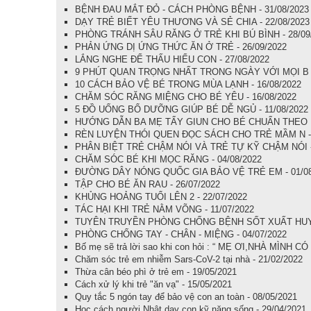
BỆNH ĐAU MẮT ĐỎ - CÁCH PHÒNG BỆNH - 31/08/2023
DẠY TRẺ BIẾT YÊU THƯƠNG VÀ SẺ CHIA - 22/08/2023
PHÒNG TRÁNH SÂU RĂNG Ở TRẺ KHI BÚ BÌNH - 28/09
PHẢN ỨNG DỊ ỨNG THỨC ĂN Ở TRẺ - 26/09/2022
LẮNG NGHE ĐỂ THẤU HIỂU CON - 27/08/2022
9 PHÚT QUAN TRỌNG NHẤT TRONG NGÀY VỚI MỌI B - 
10 CÁCH BẢO VỆ BÉ TRONG MÙA LẠNH - 16/08/2022
CHĂM SÓC RĂNG MIỆNG CHO BÉ YÊU - 16/08/2022
5 ĐỒ UỐNG BỔ DƯỠNG GIÚP BÉ DỄ NGỦ - 11/08/2022
HƯỚNG DẪN BA MẸ TẨY GIUN CHO BÉ CHUẨN THEO BỘ
RÈN LUYỆN THÓI QUEN ĐỌC SÁCH CHO TRẺ MẦM N - 
PHÂN BIỆT TRẺ CHẬM NÓI VÀ TRẺ TỰ KỸ CHẬM NÓI - 
CHĂM SÓC BÉ KHI MỌC RĂNG - 04/08/2022
ĐƯỜNG DÂY NÓNG QUỐC GIA BẢO VỆ TRẺ EM - 01/08
TẬP CHO BÉ ĂN RAU - 26/07/2022
KHỦNG HOẢNG TUỔI LÊN 2 - 22/07/2022
TÁC HẠI KHI TRẺ NẰM VÕNG - 11/07/2022
TUYÊN TRUYỀN PHÒNG CHỐNG BỆNH SỐT XUẤT HUYẾT
PHÒNG CHỐNG TAY - CHÂN - MIỆNG - 04/07/2022
Bố mẹ sẽ trả lời sao khi con hỏi : “ MẸ ƠI,NHÀ MÌNH C
Chăm sóc trẻ em nhiễm Sars-CoV-2 tại nhà - 21/02/2022
Thừa cân béo phì ở trẻ em - 19/05/2021
Cách xử lý khi trẻ "ăn vạ" - 15/05/2021
Quy tắc 5 ngón tay để bảo vệ con an toàn - 08/05/2021
Học cách người Nhật dạy con kỹ năng sống - 29/04/2021