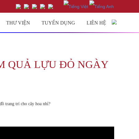
THƯ VIỆN
TUYỂN DỤNG
LIÊN HỆ
ÀM QUẢ LỰU ĐỎ NGÀY
ồ trang trí cho cây hoa nhỉ?