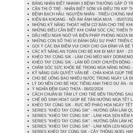
BẢNG NHẬN BIẾT NHANH 3 BỆNH THƯỜNG GẶP Ở TRẺ 
CẬN THỊ Ở TRẺ - NHẬN BIẾT SỚM VÀ ĐIỀU TRỊ KỊP THỜ
BỆNH BẠCH HẦU: NGUYÊN NHÂN - TRIỆU CHỨNG NHẬN 
KIẾN BA KHOANG - NỖI ÁM ẢNH MÙA MƯA - 05/07/20
NHỮNG KỸ NĂNG THOÁT HIỂM CƠ BẢN CHO TRẺ KHI B
NHỮNG ĐIỀU CẦN BIẾT KHI CHĂM SÓC CÁC THIÊN THẦ
DẤU HIỆU NGHI NGỜ VÀ BIỆN PHÁP PHÒNG NGỪA NG
NHỮNG CON SỐ THÚ VỊ ĐÁNH DẤU SỰ PHÁT TRIỂN CỦ
GỢI Ý CÁC ĐỊA ĐIỂM VUI CHƠI CHO GIA ĐÌNH VÀ BÉ 
CÁC KỸ NĂNG AN TOÀN CHO BÉ KHI ĐI MÁY BAY - 27/
KHÉO TAY CÙNG SIK - LÀM CHÚ MÈO MÁY DORAEMON 
KHÉO TAY CÙNG SIK - LÀM ĐỒ CHƠI CHUYỂN ĐỘNG - 
CHĂM SÓC SỨC KHỎE BÉ TRONG MÙA NẮNG NÓNG - 1
KỸ NĂNG GIẢI QUYẾT VẤN ĐỀ - CHÌA KHOÁ GIÚP TRẺ 
CHO BÉ UỐNG BAO NHIÊU NƯỚC TRONG NGÀY LÀ ĐỦ ?
LÝ DO NÊN CHO BÉ HỌC TIẾNG ANH THEO DỰ ÁN - 04
Ý NGHĨA ĐÊM GIAO THỪA - 06/02/2024
CÁCH CHUẨN BỊ TÂM LÝ CHO TRẺ ĐẾN TRƯỜNG SAU KỲ
CHẾ ĐỘ SINH HOẠT GIÚP BÉ TẬN HƯỞNG MÙA TẾT LÀ
KHÉO TAY CÙNG SIK - RỰC RỠ PHÁO HOA NGÀY TẾT 
SERIES "KHÉO TAY CÙNG SIK" - HƯỚNG DẪN LÀM QUẠ
SERIES "KHÉO TAY CÙNG SIK" - LÀM HOA SEN KẼM NH
SERIES "KHÉO TAY CÙNG SIK" - HƯỚNG DẪN LÀM HOA
SERIES "KHÉO TAY CÙNG SIK" - LÀM NÓN LEN NGƯỜI 
SERIES KHÉO TAY CÙNG SIK - CÂY THÔNG NOEL HAN