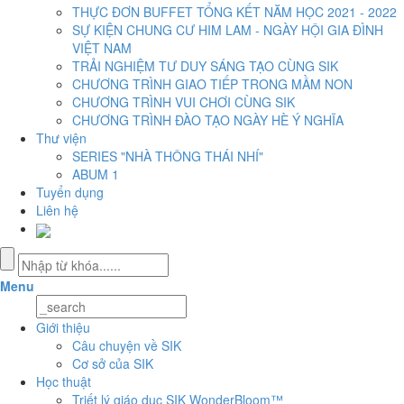
THỰC ĐƠN BUFFET TỔNG KẾT NĂM HỌC 2021 - 2022
SỰ KIỆN CHUNG CƯ HIM LAM - NGÀY HỘI GIA ĐÌNH
VIỆT NAM
TRẢI NGHIỆM TƯ DUY SÁNG TẠO CÙNG SIK
CHƯƠNG TRÌNH GIAO TIẾP TRONG MẦM NON
CHƯƠNG TRÌNH VUI CHƠI CÙNG SIK
CHƯƠNG TRÌNH ĐÀO TẠO NGÀY HÈ Ý NGHĨA
Thư viện
SERIES "NHÀ THÔNG THÁI NHÍ"
ABUM 1
Tuyển dụng
Liên hệ
Menu
Giới thiệu
Câu chuyện về SIK
Cơ sở của SIK
Học thuật
Triết lý giáo dục SIK WonderBloom™