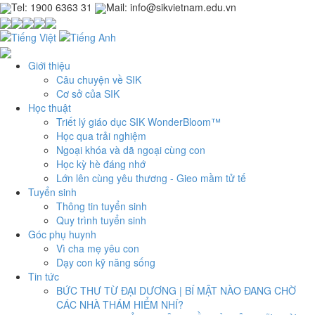
Tel: 1900 6363 31
Mail: info@sikvietnam.edu.vn
Giới thiệu
Câu chuyện về SIK
Cơ sở của SIK
Học thuật
Triết lý giáo dục SIK WonderBloom™
Học qua trải nghiệm
Ngoại khóa và dã ngoại cùng con
Học kỳ hè đáng nhớ
Lớn lên cùng yêu thương - Gieo mầm tử tế
Tuyển sinh
Thông tin tuyển sinh
Quy trình tuyển sinh
Góc phụ huynh
Vì cha mẹ yêu con
Dạy con kỹ năng sống
Tin tức
BỨC THƯ TỪ ĐẠI DƯƠNG | BÍ MẬT NÀO ĐANG CHỜ
CÁC NHÀ THÁM HIỂM NHÍ?