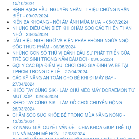
15/10/2024
BỆNH BẠCH HẦU: NGUYÊN NHÂN - TRIỆU CHỨNG NHẬN
BIẾT - 09/07/2024
KIẾN BA KHOANG - NỖI ÁM ẢNH MÙA MƯA - 05/07/2024
NHỮNG ĐIỀU CẦN BIẾT KHI CHĂM SÓC CÁC THIÊN THẦN
NHỎ - 23/05/2024
DẤU HIỆU NGHI NGỜ VÀ BIỆN PHÁP PHÒNG NGỪA NGỘ
ĐỘC THỰC PHẨM - 06/05/2024
NHỮNG CON SỐ THÚ VỊ ĐÁNH DẤU SỰ PHÁT TRIỂN CỦA
TRẺ SƠ SINH TRONG NĂM ĐẦU ĐỜI - 03/05/2024
GỢI Ý CÁC ĐỊA ĐIỂM VUI CHƠI CHO GIA ĐÌNH VÀ BÉ TẠI
TPHCM TRONG DỊP LỄ - 27/04/2024
CÁC KỸ NĂNG AN TOÀN CHO BÉ KHI ĐI MÁY BAY -
27/04/2024
KHÉO TAY CÙNG SIK - LÀM CHÚ MÈO MÁY DORAEMON TỪ
MÚT XỐP - 02/04/2024
KHÉO TAY CÙNG SIK - LÀM ĐỒ CHƠI CHUYỂN ĐỘNG -
28/03/2024
CHĂM SÓC SỨC KHỎE BÉ TRONG MÙA NẮNG NÓNG -
13/03/2024
KỸ NĂNG GIẢI QUYẾT VẤN ĐỀ - CHÌA KHOÁ GIÚP TRẺ TỰ
TIN VÀ MẠNH MẼ HƠN - 12/03/2024