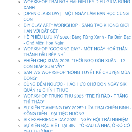
WORKSHOP TRẢI NGHIỆM: ĐIỀU KỲ DIỆU GIỮA RỪNG
XANH
[OPEN CLASS DAY] - MỘT NGÀY LÀM BẠN HỌC CÙNG
CON
DIY CLAY ART" WORKSHOP - SÁNG TẠO KHÔNG GIỚI
HẠN VỚI ĐẤT SÉT
HÈ PHIÊU LƯU KÝ 2026: Băng Rừng Xanh - Ra Biển Bạc
- Ghé Miền Hoa Ngàn
WORKSHOP "COOKING DAY" - MỘT NGÀY HOÁ THÂN
THÀNH ĐẦU BẾP NHÍ
PHIÊN CHỢ XUÂN 2026: "THỜI NGỌ ĐÓN XUÂN - 12
CON GIÁP SUM VẦY"
SANTA'S WORKSHOP "BÔNG TUYẾT KỂ CHUYỆN MÙA
ĐÔNG"
CÙNG ĐẾM NGƯỢC - HÁO HỨC CHỜ ĐÓN NGÀY SIK
QUẬN 12 CHÍNH THỨC
WORKSHOP TRUNG THU 2025 "TRE RÌ RÀO - TRĂNG
THÌ THÀO"
SỰ KIỆN "CAMPING DAY 2025": LỬA TRẠI CHIẾN BINH -
ĐỒNG DIỄN - ĐẠI TIỆC NƯỚNG
SIK EXPERIENCE DAY 2025 - NGÀY HỘI TRẢI NGHIỆM
SỰ KIỆN ĐẶC BIỆT TẠI SIK – “Ở ĐÂU LÀ NHÀ, Ở ĐÓ CÓ
YÊU THƯƠNG”