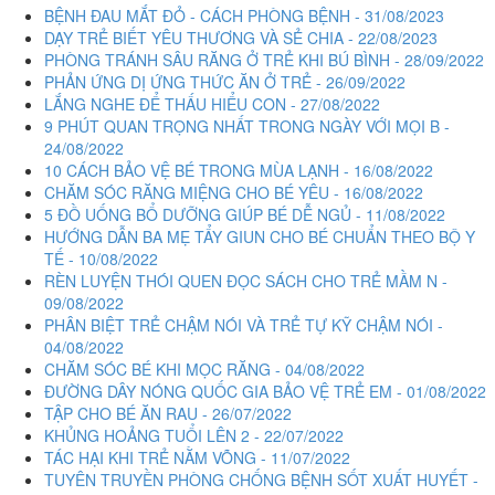
BỆNH ĐAU MẮT ĐỎ - CÁCH PHÒNG BỆNH - 31/08/2023
DẠY TRẺ BIẾT YÊU THƯƠNG VÀ SẺ CHIA - 22/08/2023
PHÒNG TRÁNH SÂU RĂNG Ở TRẺ KHI BÚ BÌNH - 28/09/2022
PHẢN ỨNG DỊ ỨNG THỨC ĂN Ở TRẺ - 26/09/2022
LẮNG NGHE ĐỂ THẤU HIỂU CON - 27/08/2022
9 PHÚT QUAN TRỌNG NHẤT TRONG NGÀY VỚI MỌI B -
24/08/2022
10 CÁCH BẢO VỆ BÉ TRONG MÙA LẠNH - 16/08/2022
CHĂM SÓC RĂNG MIỆNG CHO BÉ YÊU - 16/08/2022
5 ĐỒ UỐNG BỔ DƯỠNG GIÚP BÉ DỄ NGỦ - 11/08/2022
HƯỚNG DẪN BA MẸ TẨY GIUN CHO BÉ CHUẨN THEO BỘ Y
TẾ - 10/08/2022
RÈN LUYỆN THÓI QUEN ĐỌC SÁCH CHO TRẺ MẦM N -
09/08/2022
PHÂN BIỆT TRẺ CHẬM NÓI VÀ TRẺ TỰ KỸ CHẬM NÓI -
04/08/2022
CHĂM SÓC BÉ KHI MỌC RĂNG - 04/08/2022
ĐƯỜNG DÂY NÓNG QUỐC GIA BẢO VỆ TRẺ EM - 01/08/2022
TẬP CHO BÉ ĂN RAU - 26/07/2022
KHỦNG HOẢNG TUỔI LÊN 2 - 22/07/2022
TÁC HẠI KHI TRẺ NẰM VÕNG - 11/07/2022
TUYÊN TRUYỀN PHÒNG CHỐNG BỆNH SỐT XUẤT HUYẾT -