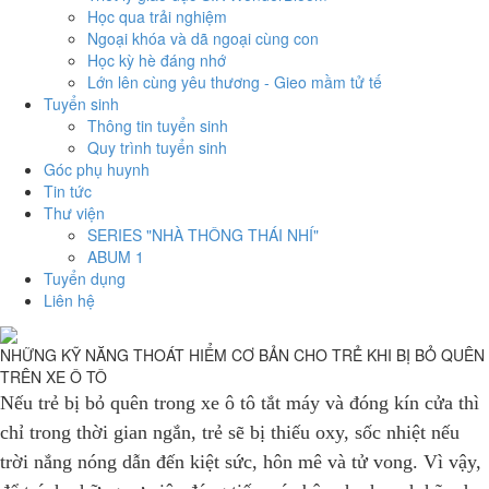
Học qua trải nghiệm
Ngoại khóa và dã ngoại cùng con
Học kỳ hè đáng nhớ
Lớn lên cùng yêu thương - Gieo mầm tử tế
Tuyển sinh
Thông tin tuyển sinh
Quy trình tuyển sinh
Góc phụ huynh
Tin tức
Thư viện
SERIES "NHÀ THÔNG THÁI NHÍ"
ABUM 1
Tuyển dụng
Liên hệ
NHỮNG KỸ NĂNG THOÁT HIỂM CƠ BẢN CHO TRẺ KHI BỊ BỎ QUÊN
TRÊN XE Ô TÔ
Nếu trẻ bị bỏ quên trong xe ô tô tắt máy và đóng kín cửa thì
chỉ trong thời gian ngắn, trẻ sẽ bị thiếu oxy, sốc nhiệt nếu
trời nắng nóng dẫn đến kiệt sức, hôn mê và tử vong. Vì vậy,