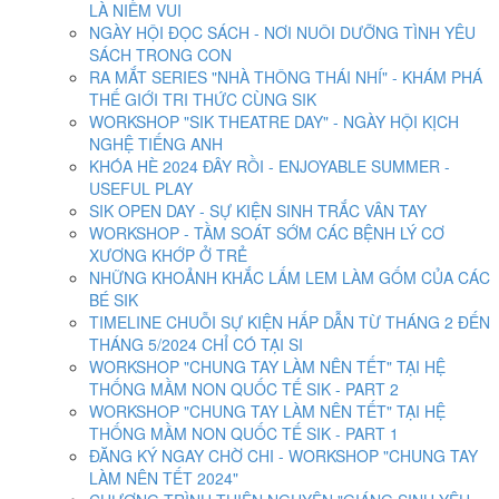
LÀ NIỀM VUI
NGÀY HỘI ĐỌC SÁCH - NƠI NUÔI DƯỠNG TÌNH YÊU
SÁCH TRONG CON
RA MẮT SERIES "NHÀ THÔNG THÁI NHÍ" - KHÁM PHÁ
THẾ GIỚI TRI THỨC CÙNG SIK
WORKSHOP "SIK THEATRE DAY" - NGÀY HỘI KỊCH
NGHỆ TIẾNG ANH
KHÓA HÈ 2024 ĐÂY RỒI - ENJOYABLE SUMMER -
USEFUL PLAY
SIK OPEN DAY - SỰ KIỆN SINH TRẮC VÂN TAY
WORKSHOP - TẦM SOÁT SỚM CÁC BỆNH LÝ CƠ
XƯƠNG KHỚP Ở TRẺ
NHỮNG KHOẢNH KHẮC LẤM LEM LÀM GỐM CỦA CÁC
BÉ SIK
TIMELINE CHUỖI SỰ KIỆN HẤP DẪN TỪ THÁNG 2 ĐẾN
THÁNG 5/2024 CHỈ CÓ TẠI SI
WORKSHOP "CHUNG TAY LÀM NÊN TẾT" TẠI HỆ
THỐNG MẦM NON QUỐC TẾ SIK - PART 2
WORKSHOP "CHUNG TAY LÀM NÊN TẾT" TẠI HỆ
THỐNG MẦM NON QUỐC TẾ SIK - PART 1
ĐĂNG KÝ NGAY CHỜ CHI - WORKSHOP "CHUNG TAY
LÀM NÊN TẾT 2024"