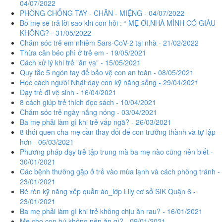
04/07/2022
PHÒNG CHỐNG TAY - CHÂN - MIỆNG - 04/07/2022
Bố mẹ sẽ trả lời sao khi con hỏi : “ MẸ ƠI,NHÀ MÌNH CÓ GIÀU
KHÔNG? - 31/05/2022
Chăm sóc trẻ em nhiễm Sars-CoV-2 tại nhà - 21/02/2022
Thừa cân béo phì ở trẻ em - 19/05/2021
Cách xử lý khi trẻ "ăn vạ" - 15/05/2021
Quy tắc 5 ngón tay để bảo vệ con an toàn - 08/05/2021
Học cách người Nhật dạy con kỹ năng sống - 29/04/2021
Dạy trẻ đi vệ sinh - 16/04/2021
8 cách giúp trẻ thích đọc sách - 10/04/2021
Chăm sóc trẻ ngày nắng nóng - 03/04/2021
Ba mẹ phải làm gì khi trẻ vấp ngã? - 26/03/2021
8 thói quen cha mẹ cần thay đổi để con trưởng thành và tự lập
hơn - 06/03/2021
Phương pháp dạy trẻ tập trung mà ba mẹ nào cũng nên biết -
30/01/2021
Các bệnh thường gặp ở trẻ vào mùa lạnh và cách phòng tránh -
23/01/2021
Bé rèn kỹ năng xếp quần áo_lớp Lily cơ sở SIK Quận 6 -
23/01/2021
Ba mẹ phải làm gì khi trẻ không chịu ăn rau? - 16/01/2021
Mẹ cho con bú không nên ăn gì? - 09/01/2021