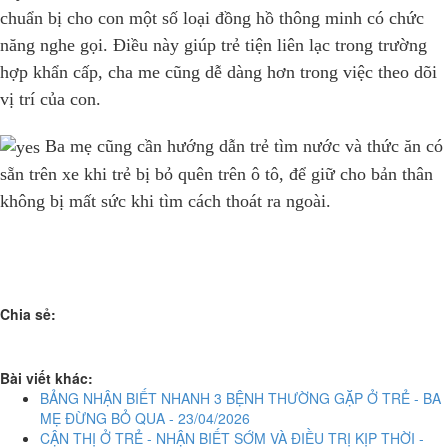
chuẩn bị cho con một số loại đồng hồ thông minh có chức
năng nghe gọi. Điều này giúp trẻ tiện liên lạc trong trường
hợp khẩn cấp, cha me cũng dễ dàng hơn trong việc theo dõi
vị trí của con.
Ba mẹ cũng cần hướng dẫn trẻ tìm nước và thức ăn có
sẵn trên xe khi trẻ bị bỏ quên trên ô tô, để giữ cho bản thân
không bị mất sức khi tìm cách thoát ra ngoài.
Chia sẻ:
Bài viết khác:
BẢNG NHẬN BIẾT NHANH 3 BỆNH THƯỜNG GẶP Ở TRẺ - BA
MẸ ĐỪNG BỎ QUA - 23/04/2026
CẬN THỊ Ở TRẺ - NHẬN BIẾT SỚM VÀ ĐIỀU TRỊ KỊP THỜI -