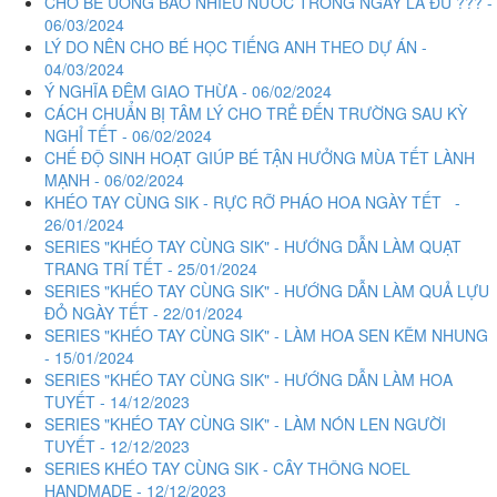
CHO BÉ UỐNG BAO NHIÊU NƯỚC TRONG NGÀY LÀ ĐỦ ??? -
06/03/2024
LÝ DO NÊN CHO BÉ HỌC TIẾNG ANH THEO DỰ ÁN -
04/03/2024
Ý NGHĨA ĐÊM GIAO THỪA - 06/02/2024
CÁCH CHUẨN BỊ TÂM LÝ CHO TRẺ ĐẾN TRƯỜNG SAU KỲ
NGHỈ TẾT - 06/02/2024
CHẾ ĐỘ SINH HOẠT GIÚP BÉ TẬN HƯỞNG MÙA TẾT LÀNH
MẠNH - 06/02/2024
KHÉO TAY CÙNG SIK - RỰC RỠ PHÁO HOA NGÀY TẾT -
26/01/2024
SERIES "KHÉO TAY CÙNG SIK" - HƯỚNG DẪN LÀM QUẠT
TRANG TRÍ TẾT - 25/01/2024
SERIES "KHÉO TAY CÙNG SIK" - HƯỚNG DẪN LÀM QUẢ LỰU
ĐỎ NGÀY TẾT - 22/01/2024
SERIES "KHÉO TAY CÙNG SIK" - LÀM HOA SEN KẼM NHUNG
- 15/01/2024
SERIES "KHÉO TAY CÙNG SIK" - HƯỚNG DẪN LÀM HOA
TUYẾT - 14/12/2023
SERIES "KHÉO TAY CÙNG SIK" - LÀM NÓN LEN NGƯỜI
TUYẾT - 12/12/2023
SERIES KHÉO TAY CÙNG SIK - CÂY THÔNG NOEL
HANDMADE - 12/12/2023