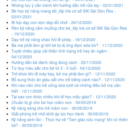
Những lưu ý cần tránh khi hướng dẫn trẻ rửa tay - 02/01/2021
Bé học kỹ năng mang tất_lớp Iris cơ sở SIK Sài Gòn Res -
02/01/2021
Bí kíp dạy con dọn dẹp đồ chơi - 26/12/2020
Rèn kỹ năng cầm muỗng cho bé_lớp Iris cơ sở SIK Sài Gòn Res
- 19/12/2020
Dạy trẻ kỹ năng chào hỏi lễ phép - 18/12/2020
Ba mẹ phải làm gì khi bé bị dị ứng đạm sữa bò? - 11/12/2020
Tuyệt chiêu giúp cải thiện tình trạng trẻ hay ăn ngậm -
04/12/2020
Hướng dẫn bé đánh răng đúng cách - 25/11/2020
Tư duy màu sắc cho bé từ 3 - 5 tuổi - 04/12/2020
Trẻ khóc khi đi máy bay, bố mẹ phải làm gì? - 12/11/2020
Bổ sung thức ăn giàu sắt cho trẻ bằng cách nào? - 12/11/2020
Khi nào nên cho trẻ uống sữa tươi và những điều bố mẹ cần
biết - 12/11/2020
Tại sao con khóc nhiều khi đi học mẫu giáo? - 12/11/2020
Chuẩn bị gì cho bé học mầm non - 30/05/2019
Kỹ năng sống cho trẻ mầm non - 30/05/2019
Giải phóng trẻ nhỏ khỏi áp lực học hành - 30/05/2019
Kỹ năng sinh tồn - Thực hư về "Tam giác cứu mạng" khi có thiên
tai? - 30/05/2019