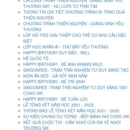
CHƯƠNG TRÌNH THIỆN NGUYỆN "GIÁNG SINH YÊU
THƯƠNG SIK" - NỤ CƯỜI TỪ TRÁI TIM
THÔNG TIN CHI TIẾT CHƯƠNG TRÌNH ĐI TRAO QUÀ
THIỆN NGUYỆN
CHƯƠNG TRÌNH THIỆN NGUYỆN - GIÁNG SINH YÊU
THƯƠNG
LỚP HỖ TRỢ CAN THIỆP CHO TRẺ CÓ NHU CẦU ĐẶC
BIỆT
LỚP HỌC NHÂN ÁI - THỨ BẢY YÊU THƯƠNG
HAPPY BIRTHDAY DUY BẢO - WILL
HỆ QUỐC TÊ -
HAPPY BIRTHDAY - BÉ ANH KHANG MILO
SAIGONRES - TRẠM TRẢI NGHIỆM TƯ DUY SÁNG TẠO
MÓN ĂN MỚI - GÀ SỐT KEM NẤM
HAPPY BIRTHDAY - BÉ TRÍ VINH
SAIGONRES -TRẠM TRẢI NGHIỆM TƯ DUY SÁNG TẠO
CÙNG SIK
HAPPY BIRTHDAY - BÉ TUẤN LỘC
LỄ TỔNG KẾT NĂM HỌC 2021 - 2022
THÔNG BÁO LỄ TỔNG KẾT NĂM HỌC 2021 - 2022
SỰ KIỆN CHUNG CƯ TOPAZ - BẾP BÁNH NHÍ CÙNG SIK
KẾT QUẢ CUỘC THI - CẢM NGHĨ CỦA EM VỀ NGÔI
TRƯỜNG SIK