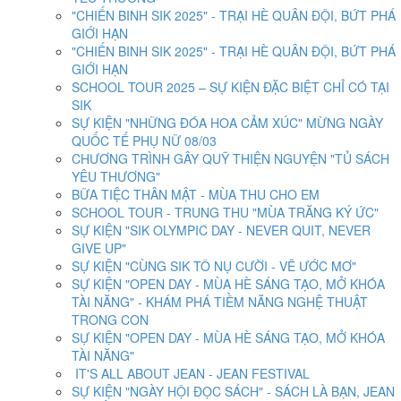
"CHIẾN BINH SIK 2025" - TRẠI HÈ QUÂN ĐỘI, BỨT PHÁ
GIỚI HẠN
"CHIẾN BINH SIK 2025" - TRẠI HÈ QUÂN ĐỘI, BỨT PHÁ
GIỚI HẠN
SCHOOL TOUR 2025 – SỰ KIỆN ĐẶC BIỆT CHỈ CÓ TẠI
SIK
SỰ KIỆN "NHỮNG ĐÓA HOA CẢM XÚC" MỪNG NGÀY
QUỐC TẾ PHỤ NỮ 08/03
CHƯƠNG TRÌNH GÂY QUỸ THIỆN NGUYỆN "TỦ SÁCH
YÊU THƯƠNG"
BỮA TIỆC THÂN MẬT - MÙA THU CHO EM
SCHOOL TOUR - TRUNG THU "MÙA TRĂNG KÝ ỨC"
SỰ KIỆN "SIK OLYMPIC DAY - NEVER QUIT, NEVER
GIVE UP"
SỰ KIỆN "CÙNG SIK TÔ NỤ CƯỜI - VẼ ƯỚC MƠ"
SỰ KIỆN "OPEN DAY - MÙA HÈ SÁNG TẠO, MỞ KHÓA
TÀI NĂNG" - KHÁM PHÁ TIỀM NĂNG NGHỆ THUẬT
TRONG CON
SỰ KIỆN "OPEN DAY - MÙA HÈ SÁNG TẠO, MỞ KHÓA
TÀI NĂNG"
IT'S ALL ABOUT JEAN - JEAN FESTIVAL
SỰ KIỆN "NGÀY HỘI ĐỌC SÁCH" - SÁCH LÀ BẠN, JEAN