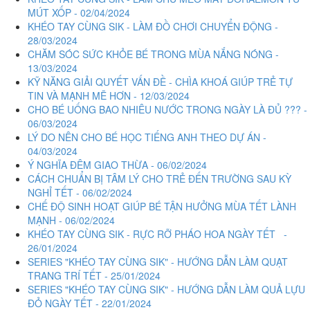
MÚT XỐP - 02/04/2024
KHÉO TAY CÙNG SIK - LÀM ĐỒ CHƠI CHUYỂN ĐỘNG -
28/03/2024
CHĂM SÓC SỨC KHỎE BÉ TRONG MÙA NẮNG NÓNG -
13/03/2024
KỸ NĂNG GIẢI QUYẾT VẤN ĐỀ - CHÌA KHOÁ GIÚP TRẺ TỰ
TIN VÀ MẠNH MẼ HƠN - 12/03/2024
CHO BÉ UỐNG BAO NHIÊU NƯỚC TRONG NGÀY LÀ ĐỦ ??? -
06/03/2024
LÝ DO NÊN CHO BÉ HỌC TIẾNG ANH THEO DỰ ÁN -
04/03/2024
Ý NGHĨA ĐÊM GIAO THỪA - 06/02/2024
CÁCH CHUẨN BỊ TÂM LÝ CHO TRẺ ĐẾN TRƯỜNG SAU KỲ
NGHỈ TẾT - 06/02/2024
CHẾ ĐỘ SINH HOẠT GIÚP BÉ TẬN HƯỞNG MÙA TẾT LÀNH
MẠNH - 06/02/2024
KHÉO TAY CÙNG SIK - RỰC RỠ PHÁO HOA NGÀY TẾT -
26/01/2024
SERIES "KHÉO TAY CÙNG SIK" - HƯỚNG DẪN LÀM QUẠT
TRANG TRÍ TẾT - 25/01/2024
SERIES "KHÉO TAY CÙNG SIK" - HƯỚNG DẪN LÀM QUẢ LỰU
ĐỎ NGÀY TẾT - 22/01/2024