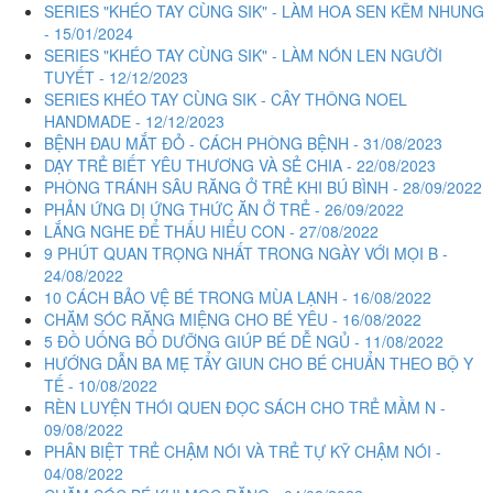
SERIES "KHÉO TAY CÙNG SIK" - LÀM HOA SEN KẼM NHUNG
- 15/01/2024
SERIES "KHÉO TAY CÙNG SIK" - LÀM NÓN LEN NGƯỜI
TUYẾT - 12/12/2023
SERIES KHÉO TAY CÙNG SIK - CÂY THÔNG NOEL
HANDMADE - 12/12/2023
BỆNH ĐAU MẮT ĐỎ - CÁCH PHÒNG BỆNH - 31/08/2023
DẠY TRẺ BIẾT YÊU THƯƠNG VÀ SẺ CHIA - 22/08/2023
PHÒNG TRÁNH SÂU RĂNG Ở TRẺ KHI BÚ BÌNH - 28/09/2022
PHẢN ỨNG DỊ ỨNG THỨC ĂN Ở TRẺ - 26/09/2022
LẮNG NGHE ĐỂ THẤU HIỂU CON - 27/08/2022
9 PHÚT QUAN TRỌNG NHẤT TRONG NGÀY VỚI MỌI B -
24/08/2022
10 CÁCH BẢO VỆ BÉ TRONG MÙA LẠNH - 16/08/2022
CHĂM SÓC RĂNG MIỆNG CHO BÉ YÊU - 16/08/2022
5 ĐỒ UỐNG BỔ DƯỠNG GIÚP BÉ DỄ NGỦ - 11/08/2022
HƯỚNG DẪN BA MẸ TẨY GIUN CHO BÉ CHUẨN THEO BỘ Y
TẾ - 10/08/2022
RÈN LUYỆN THÓI QUEN ĐỌC SÁCH CHO TRẺ MẦM N -
09/08/2022
PHÂN BIỆT TRẺ CHẬM NÓI VÀ TRẺ TỰ KỸ CHẬM NÓI -
04/08/2022