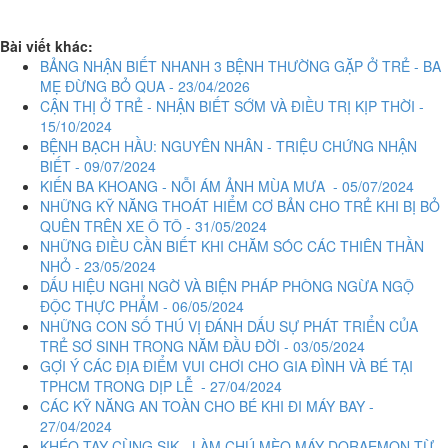
Bài viết khác:
BẢNG NHẬN BIẾT NHANH 3 BỆNH THƯỜNG GẶP Ở TRẺ - BA
MẸ ĐỪNG BỎ QUA - 23/04/2026
CẬN THỊ Ở TRẺ - NHẬN BIẾT SỚM VÀ ĐIỀU TRỊ KỊP THỜI -
15/10/2024
BỆNH BẠCH HẦU: NGUYÊN NHÂN - TRIỆU CHỨNG NHẬN
BIẾT - 09/07/2024
KIẾN BA KHOANG - NỖI ÁM ẢNH MÙA MƯA - 05/07/2024
NHỮNG KỸ NĂNG THOÁT HIỂM CƠ BẢN CHO TRẺ KHI BỊ BỎ
QUÊN TRÊN XE Ô TÔ - 31/05/2024
NHỮNG ĐIỀU CẦN BIẾT KHI CHĂM SÓC CÁC THIÊN THẦN
NHỎ - 23/05/2024
DẤU HIỆU NGHI NGỜ VÀ BIỆN PHÁP PHÒNG NGỪA NGỘ
ĐỘC THỰC PHẨM - 06/05/2024
NHỮNG CON SỐ THÚ VỊ ĐÁNH DẤU SỰ PHÁT TRIỂN CỦA
TRẺ SƠ SINH TRONG NĂM ĐẦU ĐỜI - 03/05/2024
GỢI Ý CÁC ĐỊA ĐIỂM VUI CHƠI CHO GIA ĐÌNH VÀ BÉ TẠI
TPHCM TRONG DỊP LỄ - 27/04/2024
CÁC KỸ NĂNG AN TOÀN CHO BÉ KHI ĐI MÁY BAY -
27/04/2024
KHÉO TAY CÙNG SIK - LÀM CHÚ MÈO MÁY DORAEMON TỪ