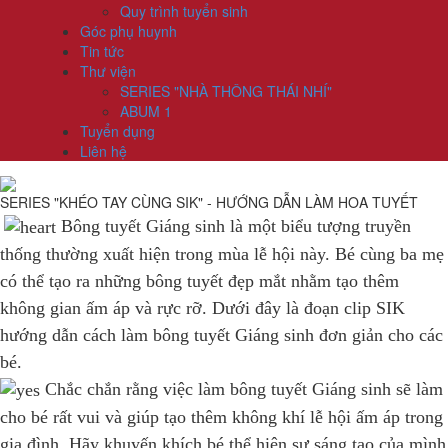
Quy trình tuyển sinh
Góc phụ huynh
Tin tức
Thư viện
SERIES "NHÀ THÔNG THÁI NHÍ"
ABUM 1
Tuyển dụng
Liên hệ
SERIES "KHÉO TAY CÙNG SIK" - HƯỚNG DẪN LÀM HOA TUYẾT
Bông tuyết Giáng sinh là một biểu tượng truyền
thống thường xuất hiện trong mùa lễ hội này. Bé cùng ba mẹ
có thể tạo ra những bông tuyết đẹp mắt nhằm tạo thêm
không gian ấm áp và rực rỡ. Dưới đây là đoạn clip SIK
hướng dẫn cách làm bông tuyết Giáng sinh đơn giản cho các
bé.
Chắc chắn rằng việc làm bông tuyết Giáng sinh sẽ làm
cho bé rất vui và giúp tạo thêm không khí lễ hội ấm áp trong
gia đình. Hãy khuyến khích bé thể hiện sự sáng tạo của mình