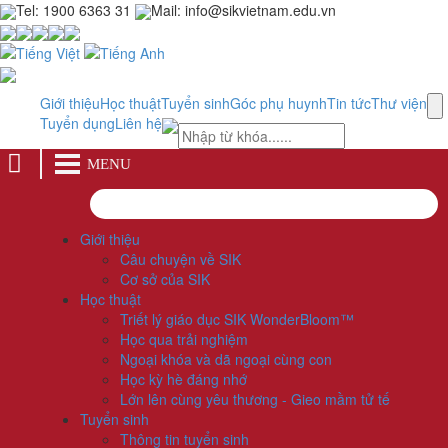
Tel: 1900 6363 31
Mail: info@sikvietnam.edu.vn
Giới thiệu
Học thuật
Tuyển sinh
Góc phụ huynh
Tin tức
Thư viện
Tuyển dụng
Liên hệ
MENU
Giới thiệu
Câu chuyện về SIK
Cơ sở của SIK
Học thuật
Triết lý giáo dục SIK WonderBloom™
Học qua trải nghiệm
Ngoại khóa và dã ngoại cùng con
Học kỳ hè đáng nhớ
Lớn lên cùng yêu thương - Gieo mầm tử tế
Tuyển sinh
Thông tin tuyển sinh