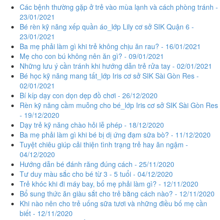
Các bệnh thường gặp ở trẻ vào mùa lạnh và cách phòng tránh -
23/01/2021
Bé rèn kỹ năng xếp quần áo_lớp Lily cơ sở SIK Quận 6 -
23/01/2021
Ba mẹ phải làm gì khi trẻ không chịu ăn rau? - 16/01/2021
Mẹ cho con bú không nên ăn gì? - 09/01/2021
Những lưu ý cần tránh khi hướng dẫn trẻ rửa tay - 02/01/2021
Bé học kỹ năng mang tất_lớp Iris cơ sở SIK Sài Gòn Res -
02/01/2021
Bí kíp dạy con dọn dẹp đồ chơi - 26/12/2020
Rèn kỹ năng cầm muỗng cho bé_lớp Iris cơ sở SIK Sài Gòn Res
- 19/12/2020
Dạy trẻ kỹ năng chào hỏi lễ phép - 18/12/2020
Ba mẹ phải làm gì khi bé bị dị ứng đạm sữa bò? - 11/12/2020
Tuyệt chiêu giúp cải thiện tình trạng trẻ hay ăn ngậm -
04/12/2020
Hướng dẫn bé đánh răng đúng cách - 25/11/2020
Tư duy màu sắc cho bé từ 3 - 5 tuổi - 04/12/2020
Trẻ khóc khi đi máy bay, bố mẹ phải làm gì? - 12/11/2020
Bổ sung thức ăn giàu sắt cho trẻ bằng cách nào? - 12/11/2020
Khi nào nên cho trẻ uống sữa tươi và những điều bố mẹ cần
biết - 12/11/2020