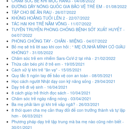
CHĂM SÓC BÉ KHI MỌC RĂNG - 04/08/2022
ĐƯỜNG DÂY NÓNG QUỐC GIA BẢO VỆ TRẺ EM - 01/08/2022
TẬP CHO BÉ ĂN RAU - 26/07/2022
KHỦNG HOẢNG TUỔI LÊN 2 - 22/07/2022
TÁC HẠI KHI TRẺ NẰM VÕNG - 11/07/2022
TUYÊN TRUYỀN PHÒNG CHỐNG BỆNH SỐT XUẤT HUYẾT -
04/07/2022
PHÒNG CHỐNG TAY - CHÂN - MIỆNG - 04/07/2022
Bố mẹ sẽ trả lời sao khi con hỏi : “ MẸ ƠI,NHÀ MÌNH CÓ GIÀU
KHÔNG? - 31/05/2022
Chăm sóc trẻ em nhiễm Sars-CoV-2 tại nhà - 21/02/2022
Thừa cân béo phì ở trẻ em - 19/05/2021
Cách xử lý khi trẻ "ăn vạ" - 15/05/2021
Quy tắc 5 ngón tay để bảo vệ con an toàn - 08/05/2021
Học cách người Nhật dạy con kỹ năng sống - 29/04/2021
Dạy trẻ đi vệ sinh - 16/04/2021
8 cách giúp trẻ thích đọc sách - 10/04/2021
Chăm sóc trẻ ngày nắng nóng - 03/04/2021
Ba mẹ phải làm gì khi trẻ vấp ngã? - 26/03/2021
8 thói quen cha mẹ cần thay đổi để con trưởng thành và tự lập
hơn - 06/03/2021
Phương pháp dạy trẻ tập trung mà ba mẹ nào cũng nên biết -
30/01/2021