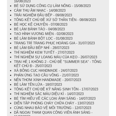
16/08/2023
BÉ SỬ DỤNG CÔNG CỤ LÀM NÔNG - 15/08/2023
CẢM THỤ ÂM NHẠC - 14/08/2023
TRẢI NGHIỆM ĐẦU BẾP - 09/08/2023
TỔNG KẾT CHỦ ĐỀ XỨ SỞ THẦN TIÊN - 08/08/2023
BÉ HỌC KỂ CHUYỆN - 07/08/2023
BÉ LÀM BÁNH TÁO - 04/08/2023
TẠO HÌNH VƯƠNG MIỆN - 02/08/2023
BÉ LÀM BÁNH BỘT LỌC - 01/08/2023
TRANG TRÍ TRANG PHỤC HOÀNG GIA - 31/07/2023
BÉ LÀM ĐẦU BẾP NHÍ - 28/07/2023
THÍ NGHIỆM KEM TUYẾT - 27/07/2023
THÍ NGHIỆM SỰ LOANG MÀU CỦA KẸO - 26/07/2023
TRẠI HÈ 1 KHÔNG 2 - CHỦ ĐỀ "SUMMER SEA" - TỔNG
KẾT CHỦ Đ - 25/07/2023
XÀ BÔNG CỤC HANDMADE - 24/07/2023
PHẢN ỨNG TẠO CẦU VỒNG - 21/07/2023
NẾN THƠM XINH HANDMADE - 20/07/2023
BÉ LÀM TÊN LỬA - 18/07/2023
TỔNG KẾT CHỦ ĐỀ KỸ NĂNG SINH TỒN - 17/07/2023
THÍ NGHIỆM SẮC MÀU DIỆU KÌ - 14/07/2023
BÉ TÌM HIỂU VỀ CÁC LOẠI ÁNH SÁNG - 14/07/2023
DIỄN TẬP PHÒNG CHÁY CHỮA CHÁY - 13/07/2023
CÙNG NHAU BẢO VỆ MÔI TRƯỜNG - 12/07/2023
DÃ NGOẠI THAM QUAN CÔNG VIÊN ÁNH SÁNG -