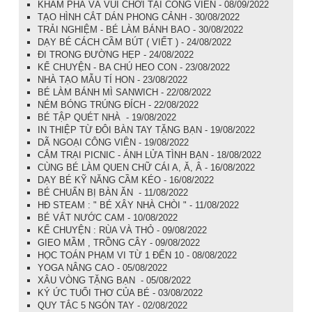
KHÁM PHÁ VÀ VUI CHƠI TẠI CÔNG VIÊN - 08/09/2022
TẠO HÌNH CẮT DÁN PHONG CẢNH - 30/08/2022
TRẢI NGHIỆM - BÉ LÀM BÁNH BAO - 30/08/2022
DẠY BÉ CÁCH CẦM BÚT ( VIẾT ) - 24/08/2022
ĐI TRONG ĐƯỜNG HẸP - 24/08/2022
KỂ CHUYỆN - BA CHÚ HEO CON - 23/08/2022
NHÀ TẠO MẪU TÍ HON - 23/08/2022
BÉ LÀM BÁNH MÌ SANWICH - 22/08/2022
NÉM BÓNG TRÚNG ĐÍCH - 22/08/2022
BÉ TẬP QUÉT NHÀ - 19/08/2022
IN THIỆP TỪ ĐÔI BÀN TAY TẶNG BẠN - 19/08/2022
DÃ NGOẠI CÔNG VIÊN - 19/08/2022
CẮM TRẠI PICNIC - ÁNH LỬA TÌNH BẠN - 18/08/2022
CÙNG BÉ LÀM QUEN CHỮ CÁI A, Ă, Â - 16/08/2022
DẠY BÉ KỸ NĂNG CẦM KÉO - 16/08/2022
BÉ CHUẨN BỊ BÀN ĂN - 11/08/2022
HĐ STEAM : " BÉ XÂY NHÀ CHÒI " - 11/08/2022
BÉ VẮT NƯỚC CAM - 10/08/2022
KỂ CHUYỆN : RÙA VÀ THỎ - 09/08/2022
GIEO MẦM , TRỒNG CÂY - 09/08/2022
HỌC TOÁN PHẠM VI TỪ 1 ĐẾN 10 - 08/08/2022
YOGA NÂNG CAO - 05/08/2022
XÂU VÒNG TẶNG BẠN - 05/08/2022
KÝ ỨC TUỔI THƠ CỦA BÉ - 03/08/2022
QUY TẮC 5 NGÓN TAY - 02/08/2022