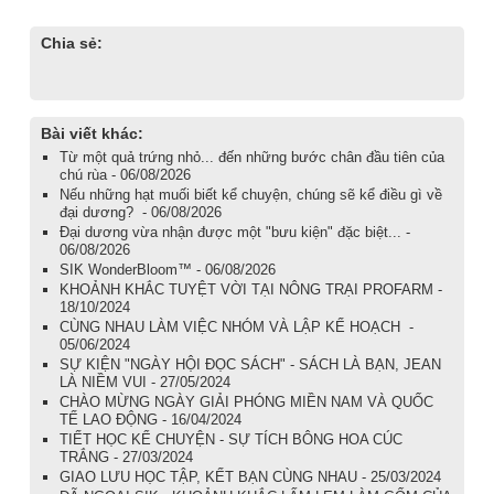
Chia sẻ:
Bài viết khác:
Từ một quả trứng nhỏ... đến những bước chân đầu tiên của
chú rùa - 06/08/2026
Nếu những hạt muối biết kể chuyện, chúng sẽ kể điều gì về
đại dương? - 06/08/2026
Đại dương vừa nhận được một "bưu kiện" đặc biệt... -
06/08/2026
SIK WonderBloom™ - 06/08/2026
KHOẢNH KHẮC TUYỆT VỜI TẠI NÔNG TRẠI PROFARM -
18/10/2024
CÙNG NHAU LÀM VIỆC NHÓM VÀ LẬP KẾ HOẠCH -
05/06/2024
SỰ KIỆN "NGÀY HỘI ĐỌC SÁCH" - SÁCH LÀ BẠN, JEAN
LÀ NIỀM VUI - 27/05/2024
CHÀO MỪNG NGÀY GIẢI PHÓNG MIỀN NAM VÀ QUỐC
TẾ LAO ĐỘNG - 16/04/2024
TIẾT HỌC KỂ CHUYỆN - SỰ TÍCH BÔNG HOA CÚC
TRẮNG - 27/03/2024
GIAO LƯU HỌC TẬP, KẾT BẠN CÙNG NHAU - 25/03/2024