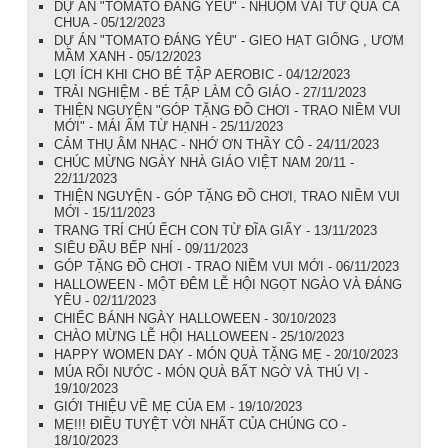
DỰ ÁN "TOMATO ĐÁNG YÊU" - NHUỘM VẢI TỪ QUẢ CÀ
CHUA - 05/12/2023
DỰ ÁN "TOMATO ĐÁNG YÊU" - GIEO HẠT GIỐNG , ƯƠM
MẦM XANH - 05/12/2023
LỢI ÍCH KHI CHO BÉ TẬP AEROBIC - 04/12/2023
TRẢI NGHIỆM - BÉ TẬP LÀM CÔ GIÁO - 27/11/2023
THIỆN NGUYỆN "GÓP TẶNG ĐỒ CHƠI - TRAO NIỀM VUI
MỚI" - MÁI ẤM TỪ HẠNH - 25/11/2023
CẢM THỤ ÂM NHẠC - NHỚ ƠN THẦY CÔ - 24/11/2023
CHÚC MỪNG NGÀY NHÀ GIÁO VIỆT NAM 20/11 -
22/11/2023
THIỆN NGUYỆN - GÓP TẶNG ĐỒ CHƠI, TRAO NIỀM VUI
MỚI - 15/11/2023
TRANG TRÍ CHÚ ẾCH CON TỪ ĐĨA GIẤY - 13/11/2023
SIÊU ĐẦU BẾP NHÍ - 09/11/2023
GÓP TẶNG ĐỒ CHƠI - TRAO NIỀM VUI MỚI - 06/11/2023
HALLOWEEN - MỘT ĐÊM LỄ HỘI NGỌT NGÀO VÀ ĐÁNG
YÊU - 02/11/2023
CHIẾC BÁNH NGÀY HALLOWEEN - 30/10/2023
CHÀO MỪNG LỄ HỘI HALLOWEEN - 25/10/2023
HAPPY WOMEN DAY - MÓN QUÀ TẶNG MẸ - 20/10/2023
MÚA RỐI NƯỚC - MÓN QUÀ BẤT NGỜ VÀ THÚ VỊ -
19/10/2023
GIỚI THIỆU VỀ MẸ CỦA EM - 19/10/2023
MẸ!!! ĐIỀU TUYỆT VỜI NHẤT CỦA CHÚNG CO -
18/10/2023