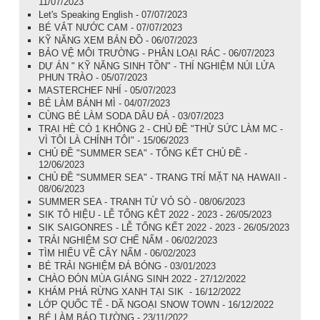
11/07/2023
Let's Speaking English - 07/07/2023
BÉ VẮT NƯỚC CAM - 07/07/2023
KỸ NĂNG XEM BẢN ĐỒ - 06/07/2023
BẢO VỆ MÔI TRƯỜNG - PHÂN LOẠI RÁC - 06/07/2023
DỰ ÁN " KỸ NĂNG SINH TỒN" - THÍ NGHIỆM NÚI LỬA
PHUN TRÀO - 05/07/2023
MASTERCHEF NHÍ - 05/07/2023
BÉ LÀM BÁNH MÌ - 04/07/2023
CÙNG BÉ LÀM SODA DÂU ĐÁ - 03/07/2023
TRẠI HÈ CÓ 1 KHÔNG 2 - CHỦ ĐỀ "THỬ SỨC LÀM MC -
VÌ TÔI LÀ CHÍNH TÔI" - 15/06/2023
CHỦ ĐỀ "SUMMER SEA" - TỔNG KẾT CHỦ ĐỀ -
12/06/2023
CHỦ ĐỀ "SUMMER SEA" - TRANG TRÍ MẶT NẠ HAWAII -
08/06/2023
SUMMER SEA - TRANH TỪ VỎ SÒ - 08/06/2023
SIK TÔ HIỆU - LỄ TỔNG KÊT 2022 - 2023 - 26/05/2023
SIK SAIGONRES - LỄ TỔNG KẾT 2022 - 2023 - 26/05/2023
TRẢI NGHIỆM SƠ CHẾ NẤM - 06/02/2023
TÌM HIỂU VỀ CÂY NẤM - 06/02/2023
BÉ TRẢI NGHIỆM ĐÁ BÓNG - 03/01/2023
CHÀO ĐÓN MÙA GIÁNG SINH 2022 - 27/12/2022
KHÁM PHÁ RỪNG XANH TẠI SIK - 16/12/2022
LỚP QUỐC TẾ - DÃ NGOẠI SNOW TOWN - 16/12/2022
BÉ LÀM BÁO TƯỜNG - 23/11/2022