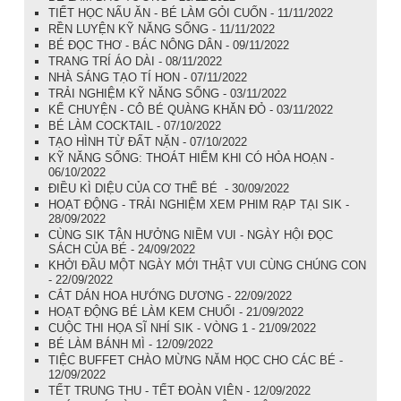
TIẾT HỌC NẤU ĂN - BÉ LÀM GỎI CUỐN - 11/11/2022
RỀN LUYỆN KỸ NĂNG SỐNG - 11/11/2022
BÉ ĐỌC THƠ - BÁC NÔNG DÂN - 09/11/2022
TRANG TRÍ ÁO DÀI - 08/11/2022
NHÀ SÁNG TẠO TÍ HON - 07/11/2022
TRẢI NGHIỆM KỸ NĂNG SỐNG - 03/11/2022
KỂ CHUYỆN - CÔ BÉ QUÀNG KHĂN ĐỎ - 03/11/2022
BÉ LÀM COCKTAIL - 07/10/2022
TẠO HÌNH TỪ ĐẤT NẶN - 07/10/2022
KỸ NĂNG SỐNG: THOÁT HIỂM KHI CÓ HỎA HOẠN -
06/10/2022
ĐIỀU KÌ DIỆU CỦA CƠ THỂ BÉ - 30/09/2022
HOẠT ĐỘNG - TRẢI NGHIỆM XEM PHIM RẠP TẠI SIK -
28/09/2022
CÙNG SIK TẬN HƯỞNG NIỀM VUI - NGÀY HỘI ĐỌC
SÁCH CỦA BÉ - 24/09/2022
KHỞI ĐẦU MỘT NGÀY MỚI THẬT VUI CÙNG CHÚNG CON
- 22/09/2022
CẮT DÁN HOA HƯỚNG DƯƠNG - 22/09/2022
HOẠT ĐỘNG BÉ LÀM KEM CHUỐI - 21/09/2022
CUỘC THI HỌA SĨ NHÍ SIK - VÒNG 1 - 21/09/2022
BÉ LÀM BÁNH MÌ - 12/09/2022
TIỆC BUFFET CHÀO MỪNG NĂM HỌC CHO CÁC BÉ -
12/09/2022
TẾT TRUNG THU - TẾT ĐOÀN VIÊN - 12/09/2022