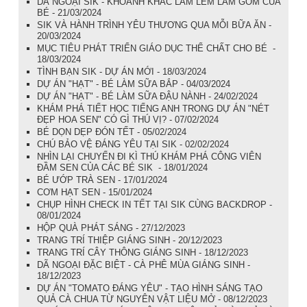
DÃ NGOẠI SIK - KHOẢNH KHẮC LẤM LEM LÀM GỐM CỦA
BÉ - 21/03/2024
SIK VÀ HÀNH TRÌNH YÊU THƯƠNG QUA MỖI BỮA ĂN -
20/03/2024
MỤC TIÊU PHÁT TRIỂN GIÁO DỤC THỂ CHẤT CHO BÉ -
18/03/2024
TÌNH BẠN SIK - DỰ ÁN MỚI - 18/03/2024
DỰ ÁN "HẠT" - BÉ LÀM SỮA BẮP - 04/03/2024
DỰ ÁN "HẠT" - BÉ LÀM SỮA ĐẬU NÀNH - 24/02/2024
KHÁM PHÁ TIẾT HỌC TIẾNG ANH TRONG DỰ ÁN "NÉT
ĐẸP HOA SEN" CÓ GÌ THÚ VỊ? - 07/02/2024
BÉ DỌN DẸP ĐÓN TẾT - 05/02/2024
CHÚ BẢO VỆ ĐÁNG YÊU TẠI SIK - 02/02/2024
NHÌN LẠI CHUYẾN ĐI KÌ THÚ KHÁM PHÁ CÔNG VIÊN
ĐẦM SEN CỦA CÁC BÉ SIK - 18/01/2024
BÉ ƯỚP TRÀ SEN - 17/01/2024
CƠM HẠT SEN - 15/01/2024
CHỤP HÌNH CHECK IN TẾT TẠI SIK CÙNG BACKDROP -
08/01/2024
HỘP QUÀ PHÁT SÁNG - 27/12/2023
TRANG TRÍ THIỆP GIÁNG SINH - 20/12/2023
TRANG TRÍ CÂY THÔNG GIÁNG SINH - 18/12/2023
DÃ NGOẠI ĐẶC BIỆT - CÀ PHÊ MÙA GIÁNG SINH -
18/12/2023
DỰ ÁN "TOMATO ĐÁNG YÊU" - TẠO HÌNH SÁNG TẠO
QUẢ CÀ CHUA TỪ NGUYÊN VẬT LIỆU MỞ - 08/12/2023