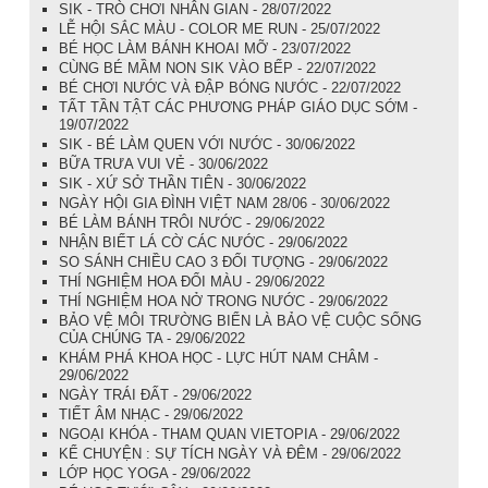
SIK - TRÒ CHƠI NHÂN GIAN - 28/07/2022
LỄ HỘI SẮC MÀU - COLOR ME RUN - 25/07/2022
BÉ HỌC LÀM BÁNH KHOAI MỠ - 23/07/2022
CÙNG BÉ MẦM NON SIK VÀO BẾP - 22/07/2022
BÉ CHƠI NƯỚC VÀ ĐẬP BÓNG NƯỚC - 22/07/2022
TẤT TẦN TẬT CÁC PHƯƠNG PHÁP GIÁO DỤC SỚM -
19/07/2022
SIK - BÉ LÀM QUEN VỚI NƯỚC - 30/06/2022
BỮA TRƯA VUI VẺ - 30/06/2022
SIK - XỨ SỞ THẦN TIÊN - 30/06/2022
NGÀY HỘI GIA ĐÌNH VIỆT NAM 28/06 - 30/06/2022
BÉ LÀM BÁNH TRÔI NƯỚC - 29/06/2022
NHẬN BIẾT LÁ CỜ CÁC NƯỚC - 29/06/2022
SO SÁNH CHIỀU CAO 3 ĐỐI TƯỢNG - 29/06/2022
THÍ NGHIỆM HOA ĐỔI MÀU - 29/06/2022
THÍ NGHIỆM HOA NỞ TRONG NƯỚC - 29/06/2022
BẢO VỆ MÔI TRƯỜNG BIỂN LÀ BẢO VỆ CUỘC SỐNG
CỦA CHÚNG TA - 29/06/2022
KHÁM PHÁ KHOA HỌC - LỰC HÚT NAM CHÂM -
29/06/2022
NGÀY TRÁI ĐẤT - 29/06/2022
TIẾT ÂM NHẠC - 29/06/2022
NGOẠI KHÓA - THAM QUAN VIETOPIA - 29/06/2022
KỂ CHUYỆN : SỰ TÍCH NGÀY VÀ ĐÊM - 29/06/2022
LỚP HỌC YOGA - 29/06/2022