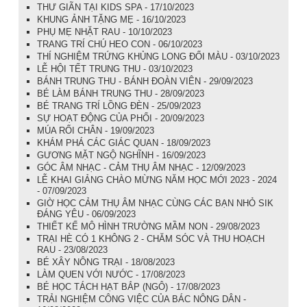
THƯ GIÃN TẠI KIDS SPA - 17/10/2023
KHUNG ẢNH TẶNG MẸ - 16/10/2023
PHỤ MẸ NHẶT RAU - 10/10/2023
TRANG TRÍ CHÚ HEO CON - 06/10/2023
THÍ NGHIỆM TRỨNG KHỦNG LONG ĐỔI MÀU - 03/10/2023
LỄ HỘI TẾT TRUNG THU - 03/10/2023
BÁNH TRUNG THU - BÁNH ĐOÀN VIÊN - 29/09/2023
BÉ LÀM BÁNH TRUNG THU - 28/09/2023
BÉ TRANG TRÍ LỒNG ĐÈN - 25/09/2023
SỰ HOẠT ĐỘNG CỦA PHỔI - 20/09/2023
MÚA RỐI CHÂN - 19/09/2023
KHÁM PHÁ CÁC GIÁC QUAN - 18/09/2023
GƯƠNG MẶT NGỘ NGHĨNH - 16/09/2023
GÓC ÂM NHẠC - CẢM THỤ ÂM NHẠC - 12/09/2023
LỄ KHAI GIẢNG CHÀO MỪNG NĂM HỌC MỚI 2023 - 2024
- 07/09/2023
GIỜ HỌC CẢM THỤ ÂM NHẠC CÙNG CÁC BẠN NHỎ SIK
ĐÁNG YÊU - 06/09/2023
THIẾT KẾ MÔ HÌNH TRƯỜNG MẦM NON - 29/08/2023
TRẠI HÈ CÓ 1 KHÔNG 2 - CHĂM SÓC VÀ THU HOẠCH
RAU - 23/08/2023
BÉ XÂY NÔNG TRẠI - 18/08/2023
LÀM QUEN VỚI NƯỚC - 17/08/2023
BÉ HỌC TÁCH HẠT BẮP (NGÔ) - 17/08/2023
TRẢI NGHIỆM CÔNG VIỆC CỦA BÁC NÔNG DÂN -