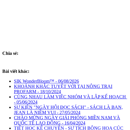
Chia sẻ:
Bài viết khác:
SIK WonderBloom™ - 06/08/2026
KHOẢNH KHẮC TUYỆT VỜI TẠI NÔNG TRẠI
PROFARM - 18/10/2024
CÙNG NHAU LÀM VIỆC NHÓM VÀ LẬP KẾ HOẠCH
- 05/06/2024
SỰ KIỆN "NGÀY HỘI ĐỌC SÁCH" - SÁCH LÀ BẠN,
JEAN LÀ NIỀM VUI - 27/05/2024
CHÀO MỪNG NGÀY GIẢI PHÓNG MIỀN NAM VÀ
QUỐC TẾ LAO ĐỘNG - 16/04/2024
TIẾT HỌC KỂ CHUYỆN - SỰ TÍCH BÔNG HOA CÚC