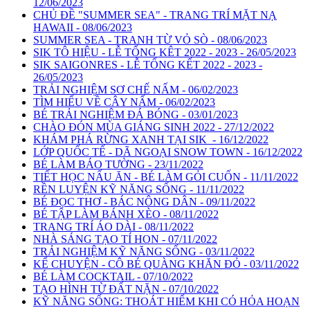
12/06/2023
CHỦ ĐỀ "SUMMER SEA" - TRANG TRÍ MẶT NẠ
HAWAII - 08/06/2023
SUMMER SEA - TRANH TỪ VỎ SÒ - 08/06/2023
SIK TÔ HIỆU - LỄ TỔNG KÊT 2022 - 2023 - 26/05/2023
SIK SAIGONRES - LỄ TỔNG KẾT 2022 - 2023 -
26/05/2023
TRẢI NGHIỆM SƠ CHẾ NẤM - 06/02/2023
TÌM HIỂU VỀ CÂY NẤM - 06/02/2023
BÉ TRẢI NGHIỆM ĐÁ BÓNG - 03/01/2023
CHÀO ĐÓN MÙA GIÁNG SINH 2022 - 27/12/2022
KHÁM PHÁ RỪNG XANH TẠI SIK - 16/12/2022
LỚP QUỐC TẾ - DÃ NGOẠI SNOW TOWN - 16/12/2022
BÉ LÀM BÁO TƯỜNG - 23/11/2022
TIẾT HỌC NẤU ĂN - BÉ LÀM GỎI CUỐN - 11/11/2022
RỀN LUYỆN KỸ NĂNG SỐNG - 11/11/2022
BÉ ĐỌC THƠ - BÁC NÔNG DÂN - 09/11/2022
BÉ TẬP LÀM BÁNH XÈO - 08/11/2022
TRANG TRÍ ÁO DÀI - 08/11/2022
NHÀ SÁNG TẠO TÍ HON - 07/11/2022
TRẢI NGHIỆM KỸ NĂNG SỐNG - 03/11/2022
KỂ CHUYỆN - CÔ BÉ QUÀNG KHĂN ĐỎ - 03/11/2022
BÉ LÀM COCKTAIL - 07/10/2022
TẠO HÌNH TỪ ĐẤT NẶN - 07/10/2022
KỸ NĂNG SỐNG: THOÁT HIỂM KHI CÓ HỎA HOẠN