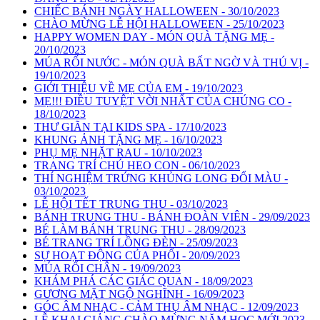
CHIẾC BÁNH NGÀY HALLOWEEN - 30/10/2023
CHÀO MỪNG LỄ HỘI HALLOWEEN - 25/10/2023
HAPPY WOMEN DAY - MÓN QUÀ TẶNG MẸ -
20/10/2023
MÚA RỐI NƯỚC - MÓN QUÀ BẤT NGỜ VÀ THÚ VỊ -
19/10/2023
GIỚI THIỆU VỀ MẸ CỦA EM - 19/10/2023
MẸ!!! ĐIỀU TUYỆT VỜI NHẤT CỦA CHÚNG CO -
18/10/2023
THƯ GIÃN TẠI KIDS SPA - 17/10/2023
KHUNG ẢNH TẶNG MẸ - 16/10/2023
PHỤ MẸ NHẶT RAU - 10/10/2023
TRANG TRÍ CHÚ HEO CON - 06/10/2023
THÍ NGHIỆM TRỨNG KHỦNG LONG ĐỔI MÀU -
03/10/2023
LỄ HỘI TẾT TRUNG THU - 03/10/2023
BÁNH TRUNG THU - BÁNH ĐOÀN VIÊN - 29/09/2023
BÉ LÀM BÁNH TRUNG THU - 28/09/2023
BÉ TRANG TRÍ LỒNG ĐÈN - 25/09/2023
SỰ HOẠT ĐỘNG CỦA PHỔI - 20/09/2023
MÚA RỐI CHÂN - 19/09/2023
KHÁM PHÁ CÁC GIÁC QUAN - 18/09/2023
GƯƠNG MẶT NGỘ NGHĨNH - 16/09/2023
GÓC ÂM NHẠC - CẢM THỤ ÂM NHẠC - 12/09/2023
LỄ KHAI GIẢNG CHÀO MỪNG NĂM HỌC MỚI 2023 -