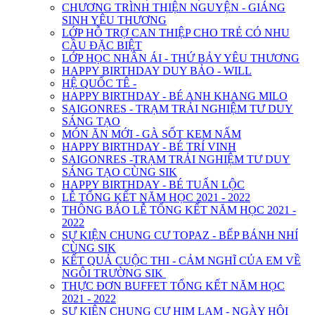
CHƯƠNG TRÌNH THIỆN NGUYỆN - GIÁNG
SINH YÊU THƯƠNG
LỚP HỖ TRỢ CAN THIỆP CHO TRẺ CÓ NHU
CẦU ĐẶC BIỆT
LỚP HỌC NHÂN ÁI - THỨ BẢY YÊU THƯƠNG
HAPPY BIRTHDAY DUY BẢO - WILL
HỆ QUỐC TÊ -
HAPPY BIRTHDAY - BÉ ANH KHANG MILO
SAIGONRES - TRẠM TRẢI NGHIỆM TƯ DUY
SÁNG TẠO
MÓN ĂN MỚI - GÀ SỐT KEM NẤM
HAPPY BIRTHDAY - BÉ TRÍ VINH
SAIGONRES -TRẠM TRẢI NGHIỆM TƯ DUY
SÁNG TẠO CÙNG SIK
HAPPY BIRTHDAY - BÉ TUẤN LỘC
LỄ TỔNG KẾT NĂM HỌC 2021 - 2022
THÔNG BÁO LỄ TỔNG KẾT NĂM HỌC 2021 -
2022
SỰ KIỆN CHUNG CƯ TOPAZ - BẾP BÁNH NHÍ
CÙNG SIK
KẾT QUẢ CUỘC THI - CẢM NGHĨ CỦA EM VỀ
NGÔI TRƯỜNG SIK
THỰC ĐƠN BUFFET TỔNG KẾT NĂM HỌC
2021 - 2022
SỰ KIỆN CHUNG CƯ HIM LAM - NGÀY HỘI