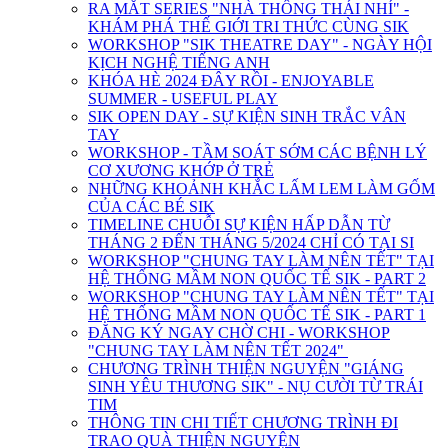
RA MẮT SERIES "NHÀ THÔNG THÁI NHÍ" -
KHÁM PHÁ THẾ GIỚI TRI THỨC CÙNG SIK
WORKSHOP "SIK THEATRE DAY" - NGÀY HỘI
KỊCH NGHỆ TIẾNG ANH
KHÓA HÈ 2024 ĐÂY RỒI - ENJOYABLE
SUMMER - USEFUL PLAY
SIK OPEN DAY - SỰ KIỆN SINH TRẮC VÂN
TAY
WORKSHOP - TẦM SOÁT SỚM CÁC BỆNH LÝ
CƠ XƯƠNG KHỚP Ở TRẺ
NHỮNG KHOẢNH KHẮC LẤM LEM LÀM GỐM
CỦA CÁC BÉ SIK
TIMELINE CHUỖI SỰ KIỆN HẤP DẪN TỪ
THÁNG 2 ĐẾN THÁNG 5/2024 CHỈ CÓ TẠI SI
WORKSHOP "CHUNG TAY LÀM NÊN TẾT" TẠI
HỆ THỐNG MẦM NON QUỐC TẾ SIK - PART 2
WORKSHOP "CHUNG TAY LÀM NÊN TẾT" TẠI
HỆ THỐNG MẦM NON QUỐC TẾ SIK - PART 1
ĐĂNG KÝ NGAY CHỜ CHI - WORKSHOP
"CHUNG TAY LÀM NÊN TẾT 2024"
CHƯƠNG TRÌNH THIỆN NGUYỆN "GIÁNG
SINH YÊU THƯƠNG SIK" - NỤ CƯỜI TỪ TRÁI
TIM
THÔNG TIN CHI TIẾT CHƯƠNG TRÌNH ĐI
TRAO QUÀ THIỆN NGUYỆN