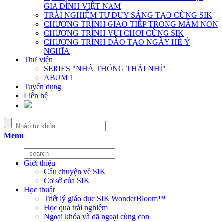
GIA ĐÌNH VIỆT NAM
TRẢI NGHIỆM TƯ DUY SÁNG TẠO CÙNG SIK
CHƯƠNG TRÌNH GIAO TIẾP TRONG MẦM NON
CHƯƠNG TRÌNH VUI CHƠI CÙNG SIK
CHƯƠNG TRÌNH ĐÀO TẠO NGÀY HÈ Ý
NGHĨA
Thư viện
SERIES "NHÀ THÔNG THÁI NHÍ"
ABUM 1
Tuyển dụng
Liên hệ
Menu
Giới thiệu
Câu chuyện về SIK
Cơ sở của SIK
Học thuật
Triết lý giáo dục SIK WonderBloom™
Học qua trải nghiệm
Ngoại khóa và dã ngoại cùng con