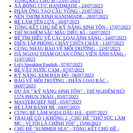
TỔNG KẾT CHỦ Đ - 25/07/2023
XÀ BÔNG CỤC HANDMADE - 24/07/2023
PHẢN ỨNG TẠO CẦU VỒNG - 21/07/2023
NẾN THƠM XINH HANDMADE - 20/07/2023
BÉ LÀM TÊN LỬA - 18/07/2023
TỔNG KẾT CHỦ ĐỀ KỸ NĂNG SINH TỒN - 17/07/2023
THÍ NGHIỆM SẮC MÀU DIỆU KÌ - 14/07/2023
BÉ TÌM HIỂU VỀ CÁC LOẠI ÁNH SÁNG - 14/07/2023
DIỄN TẬP PHÒNG CHÁY CHỮA CHÁY - 13/07/2023
CÙNG NHAU BẢO VỆ MÔI TRƯỜNG - 12/07/2023
DÃ NGOẠI THAM QUAN CÔNG VIÊN ÁNH SÁNG -
11/07/2023
Let's Speaking English - 07/07/2023
BÉ VẮT NƯỚC CAM - 07/07/2023
KỸ NĂNG XEM BẢN ĐỒ - 06/07/2023
BẢO VỆ MÔI TRƯỜNG - PHÂN LOẠI RÁC -
06/07/2023
DỰ ÁN " KỸ NĂNG SINH TỒN" - THÍ NGHIỆM NÚI
LỬA PHUN TRÀO - 05/07/2023
MASTERCHEF NHÍ - 05/07/2023
BÉ LÀM BÁNH MÌ - 04/07/2023
CÙNG BÉ LÀM SODA DÂU ĐÁ - 03/07/2023
TRẠI HÈ CÓ 1 KHÔNG 2 - CHỦ ĐỀ "THỬ SỨC LÀM
MC - VÌ TÔI LÀ CHÍNH TÔI" - 15/06/2023
CHỦ ĐỀ "SUMMER SEA" - TỔNG KẾT CHỦ ĐỀ -