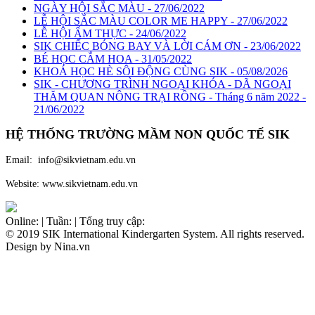
NGÀY HỘI SẮC MÀU - 27/06/2022
LỄ HỘI SẮC MÀU COLOR ME HAPPY - 27/06/2022
LỄ HỘI ẨM THỰC - 24/06/2022
SIK CHIẾC BÓNG BAY VÀ LỜI CÁM ƠN - 23/06/2022
BÉ HỌC CẮM HOA - 31/05/2022
KHOÁ HỌC HÈ SÔI ĐỘNG CÙNG SIK - 05/08/2026
SIK - CHƯƠNG TRÌNH NGOẠI KHÓA - DÃ NGOẠI
THĂM QUAN NÔNG TRẠI RỒNG - Tháng 6 năm 2022 -
21/06/2022
HỆ THỐNG TRƯỜNG MẦM NON QUỐC TẾ
SIK
Email: info@sikvietnam.edu.vn
Website: www.sikvietnam.edu.vn
Online:
|
Tuần:
|
Tổng truy cập:
© 2019 SIK International Kindergarten System. All rights reserved.
Design by Nina.vn