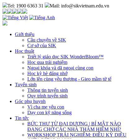
Tel: 1900 6363 31
Mail: info@sikvietnam.edu.vn
Giới thiệu
Câu chuyện về SIK
Cơ sở của SIK
Học thuật
Triết lý giáo dục SIK WonderBloom™
Học qua trải nghiệm
Ngoại khóa và dã ngoại cùng con
Học kỳ hè đáng nhớ
Lớn lên cùng yêu thương - Gieo mầm tử tế
Tuyển sinh
Thông tin tuyển sinh
Quy trình tuyển sinh
Góc phụ huynh
Vì cha mẹ yêu con
Dạy con kỹ năng sống
Tin tức
BỨC THƯ TỪ ĐẠI DƯƠNG | BÍ MẬT NÀO
ĐANG CHỜ CÁC NHÀ THÁM HIỂM NHÍ?
WORKSHOP TRẢI NGHIỆM: ĐIỀU KỲ DIỆU