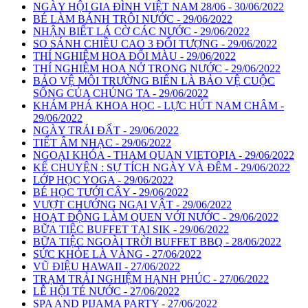
NGÀY HỘI GIA ĐÌNH VIỆT NAM 28/06 - 30/06/2022
BÉ LÀM BÁNH TRÔI NƯỚC - 29/06/2022
NHẬN BIẾT LÁ CỜ CÁC NƯỚC - 29/06/2022
SO SÁNH CHIỀU CAO 3 ĐỐI TƯỢNG - 29/06/2022
THÍ NGHIỆM HOA ĐỔI MÀU - 29/06/2022
THÍ NGHIỆM HOA NỞ TRONG NƯỚC - 29/06/2022
BẢO VỆ MÔI TRƯỜNG BIỂN LÀ BẢO VỆ CUỘC
SỐNG CỦA CHÚNG TA - 29/06/2022
KHÁM PHÁ KHOA HỌC - LỰC HÚT NAM CHÂM -
29/06/2022
NGÀY TRÁI ĐẤT - 29/06/2022
TIẾT ÂM NHẠC - 29/06/2022
NGOẠI KHÓA - THAM QUAN VIETOPIA - 29/06/2022
KỂ CHUYỆN : SỰ TÍCH NGÀY VÀ ĐÊM - 29/06/2022
LỚP HỌC YOGA - 29/06/2022
BÉ HỌC TƯỚI CÂY - 29/06/2022
VƯỢT CHƯỚNG NGẠI VẬT - 29/06/2022
HOẠT ĐỘNG LÀM QUEN VỚI NƯỚC - 29/06/2022
BỮA TIỆC BUFFET TẠI SIK - 29/06/2022
BỮA TIỆC NGOÀI TRỜI BUFFET BBQ - 28/06/2022
SỨC KHỎE LÀ VÀNG - 27/06/2022
VŨ ĐIỆU HAWAII - 27/06/2022
TRẠM TRẢI NGHIỆM HẠNH PHÚC - 27/06/2022
LỄ HỘI TÉ NƯỚC - 27/06/2022
SPA AND PIJAMA PARTY - 27/06/2022