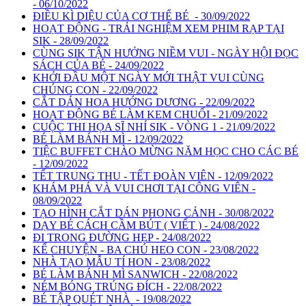
- 06/10/2022
ĐIỀU KÌ DIỆU CỦA CƠ THỂ BÉ - 30/09/2022
HOẠT ĐỘNG - TRẢI NGHIỆM XEM PHIM RẠP TẠI
SIK - 28/09/2022
CÙNG SIK TẬN HƯỞNG NIỀM VUI - NGÀY HỘI ĐỌC
SÁCH CỦA BÉ - 24/09/2022
KHỞI ĐẦU MỘT NGÀY MỚI THẬT VUI CÙNG
CHÚNG CON - 22/09/2022
CẮT DÁN HOA HƯỚNG DƯƠNG - 22/09/2022
HOẠT ĐỘNG BÉ LÀM KEM CHUỐI - 21/09/2022
CUỘC THI HỌA SĨ NHÍ SIK - VÒNG 1 - 21/09/2022
BÉ LÀM BÁNH MÌ - 12/09/2022
TIỆC BUFFET CHÀO MỪNG NĂM HỌC CHO CÁC BÉ
- 12/09/2022
TẾT TRUNG THU - TẾT ĐOÀN VIÊN - 12/09/2022
KHÁM PHÁ VÀ VUI CHƠI TẠI CÔNG VIÊN -
08/09/2022
TẠO HÌNH CẮT DÁN PHONG CẢNH - 30/08/2022
DẠY BÉ CÁCH CẦM BÚT ( VIẾT ) - 24/08/2022
ĐI TRONG ĐƯỜNG HẸP - 24/08/2022
KỂ CHUYỆN - BA CHÚ HEO CON - 23/08/2022
NHÀ TẠO MẪU TÍ HON - 23/08/2022
BÉ LÀM BÁNH MÌ SANWICH - 22/08/2022
NÉM BÓNG TRÚNG ĐÍCH - 22/08/2022
BÉ TẬP QUÉT NHÀ - 19/08/2022