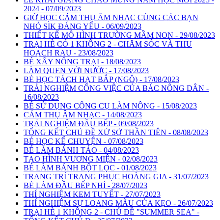
2024 - 07/09/2023
GIỜ HỌC CẢM THỤ ÂM NHẠC CÙNG CÁC BẠN
NHỎ SIK ĐÁNG YÊU - 06/09/2023
THIẾT KẾ MÔ HÌNH TRƯỜNG MẦM NON - 29/08/2023
TRẠI HÈ CÓ 1 KHÔNG 2 - CHĂM SÓC VÀ THU
HOẠCH RAU - 23/08/2023
BÉ XÂY NÔNG TRẠI - 18/08/2023
LÀM QUEN VỚI NƯỚC - 17/08/2023
BÉ HỌC TÁCH HẠT BẮP (NGÔ) - 17/08/2023
TRẢI NGHIỆM CÔNG VIỆC CỦA BÁC NÔNG DÂN -
16/08/2023
BÉ SỬ DỤNG CÔNG CỤ LÀM NÔNG - 15/08/2023
CẢM THỤ ÂM NHẠC - 14/08/2023
TRẢI NGHIỆM ĐẦU BẾP - 09/08/2023
TỔNG KẾT CHỦ ĐỀ XỨ SỞ THẦN TIÊN - 08/08/2023
BÉ HỌC KỂ CHUYỆN - 07/08/2023
BÉ LÀM BÁNH TÁO - 04/08/2023
TẠO HÌNH VƯƠNG MIỆN - 02/08/2023
BÉ LÀM BÁNH BỘT LỌC - 01/08/2023
TRANG TRÍ TRANG PHỤC HOÀNG GIA - 31/07/2023
BÉ LÀM ĐẦU BẾP NHÍ - 28/07/2023
THÍ NGHIỆM KEM TUYẾT - 27/07/2023
THÍ NGHIỆM SỰ LOANG MÀU CỦA KẸO - 26/07/2023
TRẠI HÈ 1 KHÔNG 2 - CHỦ ĐỀ "SUMMER SEA" -