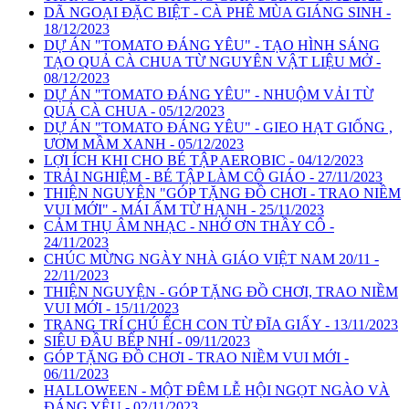
DÃ NGOẠI ĐẶC BIỆT - CÀ PHÊ MÙA GIÁNG SINH -
18/12/2023
DỰ ÁN "TOMATO ĐÁNG YÊU" - TẠO HÌNH SÁNG
TẠO QUẢ CÀ CHUA TỪ NGUYÊN VẬT LIỆU MỞ -
08/12/2023
DỰ ÁN "TOMATO ĐÁNG YÊU" - NHUỘM VẢI TỪ
QUẢ CÀ CHUA - 05/12/2023
DỰ ÁN "TOMATO ĐÁNG YÊU" - GIEO HẠT GIỐNG ,
ƯƠM MẦM XANH - 05/12/2023
LỢI ÍCH KHI CHO BÉ TẬP AEROBIC - 04/12/2023
TRẢI NGHIỆM - BÉ TẬP LÀM CÔ GIÁO - 27/11/2023
THIỆN NGUYỆN "GÓP TẶNG ĐỒ CHƠI - TRAO NIỀM
VUI MỚI" - MÁI ẤM TỪ HẠNH - 25/11/2023
CẢM THỤ ÂM NHẠC - NHỚ ƠN THẦY CÔ -
24/11/2023
CHÚC MỪNG NGÀY NHÀ GIÁO VIỆT NAM 20/11 -
22/11/2023
THIỆN NGUYỆN - GÓP TẶNG ĐỒ CHƠI, TRAO NIỀM
VUI MỚI - 15/11/2023
TRANG TRÍ CHÚ ẾCH CON TỪ ĐĨA GIẤY - 13/11/2023
SIÊU ĐẦU BẾP NHÍ - 09/11/2023
GÓP TẶNG ĐỒ CHƠI - TRAO NIỀM VUI MỚI -
06/11/2023
HALLOWEEN - MỘT ĐÊM LỄ HỘI NGỌT NGÀO VÀ
ĐÁNG YÊU - 02/11/2023