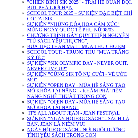
"CHIẾN BINH SIK 2025" - TRẠI HÈ QUÂN ĐỘI,
BỨT PHÁ GIỚI HẠN
SCHOOL TOUR 2025 – SỰ KIỆN ĐẶC BIỆT CHỈ
CÓ TẠI SIK
SỰ KIỆN "NHỮNG ĐÓA HOA CẢM XÚC"
MỪNG NGÀY QUỐC TẾ PHỤ NỮ 08/03
CHƯƠNG TRÌNH GÂY QUỸ THIỆN NGUYỆN
"TỦ SÁCH YÊU THƯƠNG"
BỮA TIỆC THÂN MẬT - MÙA THU CHO EM
SCHOOL TOUR - TRUNG THU "MÙA TRĂNG
KÝ ỨC"
SỰ KIỆN "SIK OLYMPIC DAY - NEVER QUIT,
NEVER GIVE UP"
SỰ KIỆN "CÙNG SIK TÔ NỤ CƯỜI - VẼ ƯỚC
MƠ"
SỰ KIỆN "OPEN DAY - MÙA HÈ SÁNG TẠO,
MỞ KHÓA TÀI NĂNG" - KHÁM PHÁ TIỀM
NĂNG NGHỆ THUẬT TRONG CON
SỰ KIỆN "OPEN DAY - MÙA HÈ SÁNG TẠO,
MỞ KHÓA TÀI NĂNG"
IT'S ALL ABOUT JEAN - JEAN FESTIVAL
SỰ KIỆN "NGÀY HỘI ĐỌC SÁCH" - SÁCH LÀ
BẠN, JEAN LÀ NIỀM VUI
NGÀY HỘI ĐỌC SÁCH - NƠI NUÔI DƯỠNG
TÌNH YÊU SÁCH TRONG CON