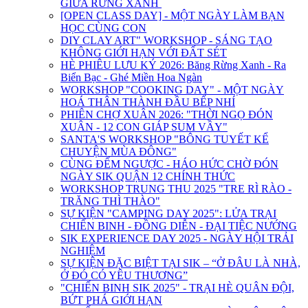
GIỮA RỪNG XANH
[OPEN CLASS DAY] - MỘT NGÀY LÀM BẠN
HỌC CÙNG CON
DIY CLAY ART" WORKSHOP - SÁNG TẠO
KHÔNG GIỚI HẠN VỚI ĐẤT SÉT
HÈ PHIÊU LƯU KÝ 2026: Băng Rừng Xanh - Ra
Biển Bạc - Ghé Miền Hoa Ngàn
WORKSHOP "COOKING DAY" - MỘT NGÀY
HOÁ THÂN THÀNH ĐẦU BẾP NHÍ
PHIÊN CHỢ XUÂN 2026: "THỜI NGỌ ĐÓN
XUÂN - 12 CON GIÁP SUM VẦY"
SANTA'S WORKSHOP "BÔNG TUYẾT KỂ
CHUYỆN MÙA ĐÔNG"
CÙNG ĐẾM NGƯỢC - HÁO HỨC CHỜ ĐÓN
NGÀY SIK QUẬN 12 CHÍNH THỨC
WORKSHOP TRUNG THU 2025 "TRE RÌ RÀO -
TRĂNG THÌ THÀO"
SỰ KIỆN "CAMPING DAY 2025": LỬA TRẠI
CHIẾN BINH - ĐỒNG DIỄN - ĐẠI TIỆC NƯỚNG
SIK EXPERIENCE DAY 2025 - NGÀY HỘI TRẢI
NGHIỆM
SỰ KIỆN ĐẶC BIỆT TẠI SIK – “Ở ĐÂU LÀ NHÀ,
Ở ĐÓ CÓ YÊU THƯƠNG”
"CHIẾN BINH SIK 2025" - TRẠI HÈ QUÂN ĐỘI,
BỨT PHÁ GIỚI HẠN