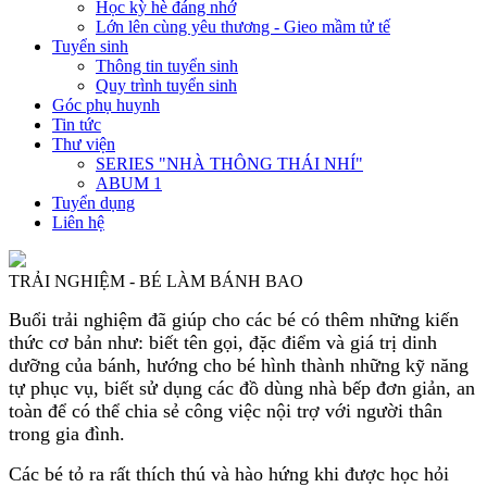
Học kỳ hè đáng nhớ
Lớn lên cùng yêu thương - Gieo mầm tử tế
Tuyển sinh
Thông tin tuyển sinh
Quy trình tuyển sinh
Góc phụ huynh
Tin tức
Thư viện
SERIES "NHÀ THÔNG THÁI NHÍ"
ABUM 1
Tuyển dụng
Liên hệ
TRẢI NGHIỆM - BÉ LÀM BÁNH BAO
Buổi trải nghiệm đã giúp cho các bé có thêm những kiến
thức cơ bản như: biết tên gọi, đặc điểm và giá trị dinh
dưỡng của bánh, hướng cho bé hình thành những kỹ năng
tự phục vụ, biết sử dụng các đồ dùng nhà bếp đơn giản, an
toàn để có thể chia sẻ công việc nội trợ với người thân
trong gia đình.
Các bé tỏ ra rất thích thú và hào hứng khi được học hỏi