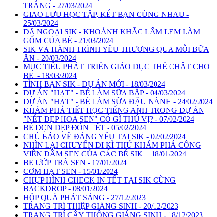
TRẮNG - 27/03/2024
GIAO LƯU HỌC TẬP, KẾT BẠN CÙNG NHAU -
25/03/2024
DÃ NGOẠI SIK - KHOẢNH KHẮC LẤM LEM LÀM
GỐM CỦA BÉ - 21/03/2024
SIK VÀ HÀNH TRÌNH YÊU THƯƠNG QUA MỖI BỮA
ĂN - 20/03/2024
MỤC TIÊU PHÁT TRIỂN GIÁO DỤC THỂ CHẤT CHO
BÉ - 18/03/2024
TÌNH BẠN SIK - DỰ ÁN MỚI - 18/03/2024
DỰ ÁN "HẠT" - BÉ LÀM SỮA BẮP - 04/03/2024
DỰ ÁN "HẠT" - BÉ LÀM SỮA ĐẬU NÀNH - 24/02/2024
KHÁM PHÁ TIẾT HỌC TIẾNG ANH TRONG DỰ ÁN
"NÉT ĐẸP HOA SEN" CÓ GÌ THÚ VỊ? - 07/02/2024
BÉ DỌN DẸP ĐÓN TẾT - 05/02/2024
CHÚ BẢO VỆ ĐÁNG YÊU TẠI SIK - 02/02/2024
NHÌN LẠI CHUYẾN ĐI KÌ THÚ KHÁM PHÁ CÔNG
VIÊN ĐẦM SEN CỦA CÁC BÉ SIK - 18/01/2024
BÉ ƯỚP TRÀ SEN - 17/01/2024
CƠM HẠT SEN - 15/01/2024
CHỤP HÌNH CHECK IN TẾT TẠI SIK CÙNG
BACKDROP - 08/01/2024
HỘP QUÀ PHÁT SÁNG - 27/12/2023
TRANG TRÍ THIỆP GIÁNG SINH - 20/12/2023
TRANG TRÍ CÂY THÔNG GIÁNG SINH - 18/12/2023