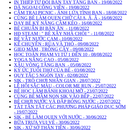
IN THIỆP TỪ ĐÔI BÀN TAY TẶNG BẠN - 19/08/2022
DÃ NGOẠI CÔNG VIÊN - 19/08/2022
CẮM TRẠI PICNIC - ÁNH LỬA TÌNH BẠN - 18/08/2022
CÙNG BÉ LÀM QUEN CHỮ CÁI A, Ă, Â - 16/08/2022
DẠY BÉ KỸ NĂNG CẦM KÉO - 16/08/2022
BÉ CHUẨN BỊ BÀN ĂN - 11/08/2022
HĐ STEAM : " BÉ XÂY NHÀ CHÒI " - 11/08/2022
BÉ VẮT NƯỚC CAM - 10/08/2022
KỂ CHUYỆN : RÙA VÀ THỎ - 09/08/2022
GIEO MẦM , TRỒNG CÂY - 09/08/2022
HỌC TOÁN PHẠM VI TỪ 1 ĐẾN 10 - 08/08/2022
YOGA NÂNG CAO - 05/08/2022
XÂU VÒNG TẶNG BẠN - 05/08/2022
KÝ ỨC TUỔI THƠ CỦA BÉ - 03/08/2022
QUY TẮC 5 NGÓN TAY - 02/08/2022
SIK - TRÒ CHƠI NHÂN GIAN - 28/07/2022
LỄ HỘI SẮC MÀU - COLOR ME RUN - 25/07/2022
BÉ HỌC LÀM BÁNH KHOAI MỠ - 23/07/2022
CÙNG BÉ MẦM NON SIK VÀO BẾP - 22/07/2022
BÉ CHƠI NƯỚC VÀ ĐẬP BÓNG NƯỚC - 22/07/2022
TẤT TẦN TẬT CÁC PHƯƠNG PHÁP GIÁO DỤC SỚM
- 19/07/2022
SIK - BÉ LÀM QUEN VỚI NƯỚC - 30/06/2022
BỮA TRƯA VUI VẺ - 30/06/2022
SIK - XỨ SỞ THẦN TIÊN - 30/06/2022