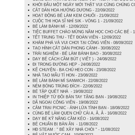
KHỞI ĐẦU MỘT NGÀY MỚI THẬT VUI CÙNG CHÚNG CON
CẮT DÁN HOA HƯỚNG DƯƠNG - 22/09/2022
HOẠT ĐỘNG BÉ LÀM KEM CHUỐI - 21/09/2022
CUỘC THI HỌA SĨ NHÍ SIK - VÒNG 1 - 21/09/2022
BÉ LÀM BÁNH MÌ - 12/09/2022
TIỆC BUFFET CHÀO MỪNG NĂM HỌC CHO CÁC BÉ - 12
TẾT TRUNG THU - TẾT ĐOÀN VIÊN - 12/09/2022
KHÁM PHÁ VÀ VUI CHƠI TẠI CÔNG VIÊN - 08/09/2022
TẠO HÌNH CẮT DÁN PHONG CẢNH - 30/08/2022
TRẢI NGHIỆM - BÉ LÀM BÁNH BAO - 30/08/2022
DẠY BÉ CÁCH CẦM BÚT ( VIẾT ) - 24/08/2022
ĐI TRONG ĐƯỜNG HẸP - 24/08/2022
KỂ CHUYỆN - BA CHÚ HEO CON - 23/08/2022
NHÀ TẠO MẪU TÍ HON - 23/08/2022
BÉ LÀM BÁNH MÌ SANWICH - 22/08/2022
NÉM BÓNG TRÚNG ĐÍCH - 22/08/2022
BÉ TẬP QUÉT NHÀ - 19/08/2022
IN THIỆP TỪ ĐÔI BÀN TAY TẶNG BẠN - 19/08/2022
DÃ NGOẠI CÔNG VIÊN - 19/08/2022
CẮM TRẠI PICNIC - ÁNH LỬA TÌNH BẠN - 18/08/2022
CÙNG BÉ LÀM QUEN CHỮ CÁI A, Ă, Â - 16/08/2022
DẠY BÉ KỸ NĂNG CẦM KÉO - 16/08/2022
BÉ CHUẨN BỊ BÀN ĂN - 11/08/2022
HĐ STEAM : " BÉ XÂY NHÀ CHÒI " - 11/08/2022
BÉ VẮT NƯỚC CAM - 10/08/2022