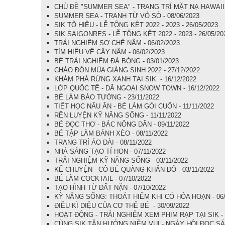
CHỦ ĐỀ "SUMMER SEA" - TRANG TRÍ MẶT NẠ HAWAII -
SUMMER SEA - TRANH TỪ VỎ SÒ - 08/06/2023
SIK TÔ HIỆU - LỄ TỔNG KÊT 2022 - 2023 - 26/05/2023
SIK SAIGONRES - LỄ TỔNG KẾT 2022 - 2023 - 26/05/20
TRẢI NGHIỆM SƠ CHẾ NẤM - 06/02/2023
TÌM HIỂU VỀ CÂY NẤM - 06/02/2023
BÉ TRẢI NGHIỆM ĐÁ BÓNG - 03/01/2023
CHÀO ĐÓN MÙA GIÁNG SINH 2022 - 27/12/2022
KHÁM PHÁ RỪNG XANH TẠI SIK - 16/12/2022
LỚP QUỐC TẾ - DÃ NGOẠI SNOW TOWN - 16/12/2022
BÉ LÀM BÁO TƯỜNG - 23/11/2022
TIẾT HỌC NẤU ĂN - BÉ LÀM GỎI CUỐN - 11/11/2022
RỀN LUYỆN KỸ NĂNG SỐNG - 11/11/2022
BÉ ĐỌC THƠ - BÁC NÔNG DÂN - 09/11/2022
BÉ TẬP LÀM BÁNH XÈO - 08/11/2022
TRANG TRÍ ÁO DÀI - 08/11/2022
NHÀ SÁNG TẠO TÍ HON - 07/11/2022
TRẢI NGHIỆM KỸ NĂNG SỐNG - 03/11/2022
KỂ CHUYỆN - CÔ BÉ QUÀNG KHĂN ĐỎ - 03/11/2022
BÉ LÀM COCKTAIL - 07/10/2022
TẠO HÌNH TỪ ĐẤT NẶN - 07/10/2022
KỸ NĂNG SỐNG: THOÁT HIỂM KHI CÓ HỎA HOẠN - 06/
ĐIỀU KÌ DIỆU CỦA CƠ THỂ BÉ - 30/09/2022
HOẠT ĐỘNG - TRẢI NGHIỆM XEM PHIM RẠP TẠI SIK - 2
CÙNG SIK TẬN HƯỞNG NIỀM VUI - NGÀY HỘI ĐỌC SÁC