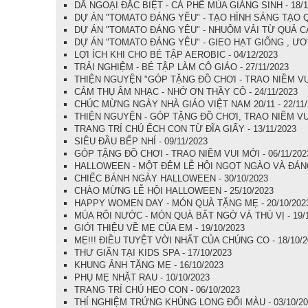
DÃ NGOẠI ĐẶC BIỆT - CÀ PHÊ MÙA GIÁNG SINH - 18/1
DỰ ÁN "TOMATO ĐÁNG YÊU" - TẠO HÌNH SÁNG TẠO Q
DỰ ÁN "TOMATO ĐÁNG YÊU" - NHUỘM VẢI TỪ QUẢ CÀ 
DỰ ÁN "TOMATO ĐÁNG YÊU" - GIEO HẠT GIỐNG , ƯƠM
LỢI ÍCH KHI CHO BÉ TẬP AEROBIC - 04/12/2023
TRẢI NGHIỆM - BÉ TẬP LÀM CÔ GIÁO - 27/11/2023
THIỆN NGUYỆN "GÓP TẶNG ĐỒ CHƠI - TRAO NIỀM VUI 
CẢM THỤ ÂM NHẠC - NHỚ ƠN THẦY CÔ - 24/11/2023
CHÚC MỪNG NGÀY NHÀ GIÁO VIỆT NAM 20/11 - 22/11/
THIỆN NGUYỆN - GÓP TẶNG ĐỒ CHƠI, TRAO NIỀM VUI 
TRANG TRÍ CHÚ ẾCH CON TỪ ĐĨA GIẤY - 13/11/2023
SIÊU ĐẦU BẾP NHÍ - 09/11/2023
GÓP TẶNG ĐỒ CHƠI - TRAO NIỀM VUI MỚI - 06/11/202
HALLOWEEN - MỘT ĐÊM LỄ HỘI NGỌT NGÀO VÀ ĐÁNG 
CHIẾC BÁNH NGÀY HALLOWEEN - 30/10/2023
CHÀO MỪNG LỄ HỘI HALLOWEEN - 25/10/2023
HAPPY WOMEN DAY - MÓN QUÀ TẶNG MẸ - 20/10/202
MÚA RỐI NƯỚC - MÓN QUÀ BẤT NGỜ VÀ THÚ VỊ - 19/1
GIỚI THIỆU VỀ MẸ CỦA EM - 19/10/2023
MẸ!!! ĐIỀU TUYỆT VỜI NHẤT CỦA CHÚNG CO - 18/10/2
THƯ GIÃN TẠI KIDS SPA - 17/10/2023
KHUNG ẢNH TẶNG MẸ - 16/10/2023
PHỤ MẸ NHẶT RAU - 10/10/2023
TRANG TRÍ CHÚ HEO CON - 06/10/2023
THÍ NGHIỆM TRỨNG KHỦNG LONG ĐỔI MÀU - 03/10/20