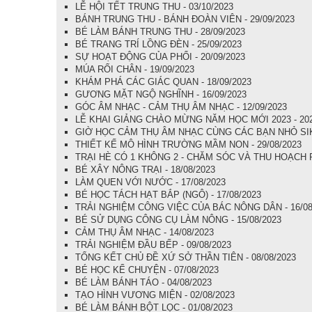
LỄ HỘI TẾT TRUNG THU - 03/10/2023
BÁNH TRUNG THU - BÁNH ĐOÀN VIÊN - 29/09/2023
BÉ LÀM BÁNH TRUNG THU - 28/09/2023
BÉ TRANG TRÍ LỒNG ĐÈN - 25/09/2023
SỰ HOẠT ĐỘNG CỦA PHỔI - 20/09/2023
MÚA RỐI CHÂN - 19/09/2023
KHÁM PHÁ CÁC GIÁC QUAN - 18/09/2023
GƯƠNG MẶT NGỘ NGHĨNH - 16/09/2023
GÓC ÂM NHẠC - CẢM THỤ ÂM NHẠC - 12/09/2023
LỄ KHAI GIẢNG CHÀO MỪNG NĂM HỌC MỚI 2023 - 2024
GIỜ HỌC CẢM THỤ ÂM NHẠC CÙNG CÁC BẠN NHỎ SIK 
THIẾT KẾ MÔ HÌNH TRƯỜNG MẦM NON - 29/08/2023
TRẠI HÈ CÓ 1 KHÔNG 2 - CHĂM SÓC VÀ THU HOẠCH RA
BÉ XÂY NÔNG TRẠI - 18/08/2023
LÀM QUEN VỚI NƯỚC - 17/08/2023
BÉ HỌC TÁCH HẠT BẮP (NGÔ) - 17/08/2023
TRẢI NGHIỆM CÔNG VIỆC CỦA BÁC NÔNG DÂN - 16/08
BÉ SỬ DỤNG CÔNG CỤ LÀM NÔNG - 15/08/2023
CẢM THỤ ÂM NHẠC - 14/08/2023
TRẢI NGHIỆM ĐẦU BẾP - 09/08/2023
TỔNG KẾT CHỦ ĐỀ XỨ SỞ THẦN TIÊN - 08/08/2023
BÉ HỌC KỂ CHUYỆN - 07/08/2023
BÉ LÀM BÁNH TÁO - 04/08/2023
TẠO HÌNH VƯƠNG MIỆN - 02/08/2023
BÉ LÀM BÁNH BỘT LỌC - 01/08/2023