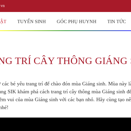
.vn
UẬT
TUYỂN SINH
GÓC PHỤ HUYNH
TIN TỨC
NG TRÍ CÂY THÔNG GIÁNG 
 các bé yêu trang trí để chào đón mùa Giáng sinh. Mùa này là
ùng SIK khám phá cách trang trí cây thông mùa Giáng sinh đ
niềm vui của mùa Giáng sinh với các bạn nhỏ. Hãy cùng tạo n
 nhé!