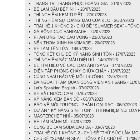
TRANG TRÍ TRANG PHỤC HOÀNG GIA - 31/07/2023
BÉ LÀM ĐẦU BẾP NHÍ - 28/07/2023
THÍ NGHIỆM KEM TUYẾT - 27/07/2023
THÍ NGHIỆM SỰ LOANG MÀU CỦA KẸO - 26/07/2023
TRẠI HÈ 1 KHÔNG 2 - CHỦ ĐỀ "SUMMER SEA" - TỔNG K
XÀ BÔNG CỤC HANDMADE - 24/07/2023
PHẢN ỨNG TẠO CẦU VỒNG - 21/07/2023
NẾN THƠM XINH HANDMADE - 20/07/2023
BÉ LÀM TÊN LỬA - 18/07/2023
TỔNG KẾT CHỦ ĐỀ KỸ NĂNG SINH TỒN - 17/07/2023
THÍ NGHIỆM SẮC MÀU DIỆU KÌ - 14/07/2023
BÉ TÌM HIỂU VỀ CÁC LOẠI ÁNH SÁNG - 14/07/2023
DIỄN TẬP PHÒNG CHÁY CHỮA CHÁY - 13/07/2023
CÙNG NHAU BẢO VỆ MÔI TRƯỜNG - 12/07/2023
DÃ NGOẠI THAM QUAN CÔNG VIÊN ÁNH SÁNG - 11/07
Let's Speaking English - 07/07/2023
BÉ VẮT NƯỚC CAM - 07/07/2023
KỸ NĂNG XEM BẢN ĐỒ - 06/07/2023
BẢO VỆ MÔI TRƯỜNG - PHÂN LOẠI RÁC - 06/07/2023
DỰ ÁN " KỸ NĂNG SINH TỒN" - THÍ NGHIỆM NÚI LỬA P
MASTERCHEF NHÍ - 05/07/2023
BÉ LÀM BÁNH MÌ - 04/07/2023
CÙNG BÉ LÀM SODA DÂU ĐÁ - 03/07/2023
TRẠI HÈ CÓ 1 KHÔNG 2 - CHỦ ĐỀ "THỬ SỨC LÀM MC - V
CHỦ ĐỀ "SUMMER SEA" - TỔNG KẾT CHỦ ĐỀ - 12/06/2