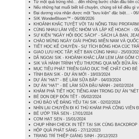
Từ một quả trứng nhỏ... đến những bước chân đầu tiên củ
Nếu những hạt muối biết kể chuyện, chúng sẽ kể điều gì 
Đại dương vừa nhận được một "bưu kiện" đặc biệt... - 06
SIK WonderBloom™ - 06/08/2026
KHOẢNH KHẮC TUYỆT VỜI TẠI NÔNG TRẠI PROFARM -
CÙNG NHAU LÀM VIỆC NHÓM VÀ LẬP KẾ HOẠCH - 05/
SỰ KIỆN "NGÀY HỘI ĐỌC SÁCH" - SÁCH LÀ BẠN, JEAN 
CHÀO MỪNG NGÀY GIẢI PHÓNG MIỀN NAM VÀ QUỐC T
TIẾT HỌC KỂ CHUYỆN - SỰ TÍCH BÔNG HOA CÚC TRẮN
GIAO LƯU HỌC TẬP, KẾT BẠN CÙNG NHAU - 25/03/202
DÃ NGOẠI SIK - KHOẢNH KHẮC LẤM LEM LÀM GỐM CỦA
SIK VÀ HÀNH TRÌNH YÊU THƯƠNG QUA MỖI BỮA ĂN - 
MỤC TIÊU PHÁT TRIỂN GIÁO DỤC THỂ CHẤT CHO BÉ -
TÌNH BẠN SIK - DỰ ÁN MỚI - 18/03/2024
DỰ ÁN "HẠT" - BÉ LÀM SỮA BẮP - 04/03/2024
DỰ ÁN "HẠT" - BÉ LÀM SỮA ĐẬU NÀNH - 24/02/2024
KHÁM PHÁ TIẾT HỌC TIẾNG ANH TRONG DỰ ÁN "NÉT ĐẸ
BÉ DỌN DẸP ĐÓN TẾT - 05/02/2024
CHÚ BẢO VỆ ĐÁNG YÊU TẠI SIK - 02/02/2024
NHÌN LẠI CHUYẾN ĐI KÌ THÚ KHÁM PHÁ CÔNG VIÊN Đ
BÉ ƯỚP TRÀ SEN - 17/01/2024
CƠM HẠT SEN - 15/01/2024
CHỤP HÌNH CHECK IN TẾT TẠI SIK CÙNG BACKDROP - 
HỘP QUÀ PHÁT SÁNG - 27/12/2023
TRANG TRÍ THIỆP GIÁNG SINH - 20/12/2023