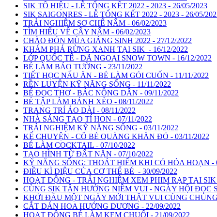
SIK TÔ HIỆU - LỄ TỔNG KÊT 2022 - 2023 - 26/05/2023
SIK SAIGONRES - LỄ TỔNG KẾT 2022 - 2023 - 26/05/202
TRẢI NGHIỆM SƠ CHẾ NẤM - 06/02/2023
TÌM HIỂU VỀ CÂY NẤM - 06/02/2023
CHÀO ĐÓN MÙA GIÁNG SINH 2022 - 27/12/2022
KHÁM PHÁ RỪNG XANH TẠI SIK - 16/12/2022
LỚP QUỐC TẾ - DÃ NGOẠI SNOW TOWN - 16/12/2022
BÉ LÀM BÁO TƯỜNG - 23/11/2022
TIẾT HỌC NẤU ĂN - BÉ LÀM GỎI CUỐN - 11/11/2022
RỀN LUYỆN KỸ NĂNG SỐNG - 11/11/2022
BÉ ĐỌC THƠ - BÁC NÔNG DÂN - 09/11/2022
BÉ TẬP LÀM BÁNH XÈO - 08/11/2022
TRANG TRÍ ÁO DÀI - 08/11/2022
NHÀ SÁNG TẠO TÍ HON - 07/11/2022
TRẢI NGHIỆM KỸ NĂNG SỐNG - 03/11/2022
KỂ CHUYỆN - CÔ BÉ QUÀNG KHĂN ĐỎ - 03/11/2022
BÉ LÀM COCKTAIL - 07/10/2022
TẠO HÌNH TỪ ĐẤT NẶN - 07/10/2022
KỸ NĂNG SỐNG: THOÁT HIỂM KHI CÓ HỎA HOẠN - 06
ĐIỀU KÌ DIỆU CỦA CƠ THỂ BÉ - 30/09/2022
HOẠT ĐỘNG - TRẢI NGHIỆM XEM PHIM RẠP TẠI SIK - 
CÙNG SIK TẬN HƯỞNG NIỀM VUI - NGÀY HỘI ĐỌC SÁ
KHỞI ĐẦU MỘT NGÀY MỚI THẬT VUI CÙNG CHÚNG CO
CẮT DÁN HOA HƯỚNG DƯƠNG - 22/09/2022
HOẠT ĐỘNG BÉ LÀM KEM CHUỐI - 21/09/2022