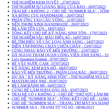
THÍ NGHIỆM KEM TUYẾT - 27/07/2023
THÍ NGHIỆM SỰ LOANG MÀU CỦA KẸO - 26/07/2023
TRẠI HÈ 1 KHÔNG 2 - CHỦ ĐỀ "SUMMER SEA" - TỔNG 
XÀ BÔNG CỤC HANDMADE - 24/07/2023
PHẢN ỨNG TẠO CẦU VỒNG - 21/07/2023
NẾN THƠM XINH HANDMADE - 20/07/2023
BÉ LÀM TÊN LỬA - 18/07/2023
TỔNG KẾT CHỦ ĐỀ KỸ NĂNG SINH TỒN - 17/07/2023
THÍ NGHIỆM SẮC MÀU DIỆU KÌ - 14/07/2023
BÉ TÌM HIỂU VỀ CÁC LOẠI ÁNH SÁNG - 14/07/2023
DIỄN TẬP PHÒNG CHÁY CHỮA CHÁY - 13/07/2023
CÙNG NHAU BẢO VỆ MÔI TRƯỜNG - 12/07/2023
DÃ NGOẠI THAM QUAN CÔNG VIÊN ÁNH SÁNG - 11/0
Let's Speaking English - 07/07/2023
BÉ VẮT NƯỚC CAM - 07/07/2023
KỸ NĂNG XEM BẢN ĐỒ - 06/07/2023
BẢO VỆ MÔI TRƯỜNG - PHÂN LOẠI RÁC - 06/07/2023
DỰ ÁN " KỸ NĂNG SINH TỒN" - THÍ NGHIỆM NÚI LỬA
MASTERCHEF NHÍ - 05/07/2023
BÉ LÀM BÁNH MÌ - 04/07/2023
CÙNG BÉ LÀM SODA DÂU ĐÁ - 03/07/2023
TRẠI HÈ CÓ 1 KHÔNG 2 - CHỦ ĐỀ "THỬ SỨC LÀM MC - 
CHỦ ĐỀ "SUMMER SEA" - TỔNG KẾT CHỦ ĐỀ - 12/06/
CHỦ ĐỀ "SUMMER SEA" - TRANG TRÍ MẶT NẠ HAWAII 
SUMMER SEA - TRANH TỪ VỎ SÒ - 08/06/2023