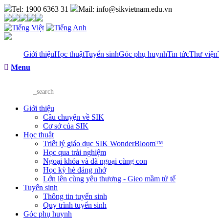
Tel: 1900 6363 31
Mail: info@sikvietnam.edu.vn
Giới thiệu
Học thuật
Tuyển sinh
Góc phụ huynh
Tin tức
Thư viện
Menu
Giới thiệu
Câu chuyện về SIK
Cơ sở của SIK
Học thuật
Triết lý giáo dục SIK WonderBloom™
Học qua trải nghiệm
Ngoại khóa và dã ngoại cùng con
Học kỳ hè đáng nhớ
Lớn lên cùng yêu thương - Gieo mầm tử tế
Tuyển sinh
Thông tin tuyển sinh
Quy trình tuyển sinh
Góc phụ huynh