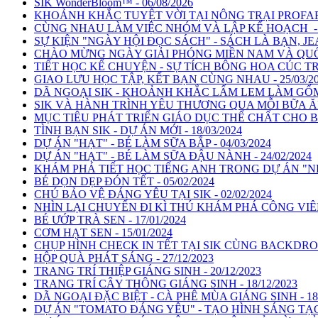
SIK WonderBloom™ - 06/08/2026
KHOẢNH KHẮC TUYỆT VỜI TẠI NÔNG TRẠI PROFARM 
CÙNG NHAU LÀM VIỆC NHÓM VÀ LẬP KẾ HOẠCH - 0
SỰ KIỆN "NGÀY HỘI ĐỌC SÁCH" - SÁCH LÀ BẠN, JEAN
CHÀO MỪNG NGÀY GIẢI PHÓNG MIỀN NAM VÀ QUỐC 
TIẾT HỌC KỂ CHUYỆN - SỰ TÍCH BÔNG HOA CÚC TRẮ
GIAO LƯU HỌC TẬP, KẾT BẠN CÙNG NHAU - 25/03/2
DÃ NGOẠI SIK - KHOẢNH KHẮC LẤM LEM LÀM GỐM C
SIK VÀ HÀNH TRÌNH YÊU THƯƠNG QUA MỖI BỮA ĂN -
MỤC TIÊU PHÁT TRIỂN GIÁO DỤC THỂ CHẤT CHO BÉ 
TÌNH BẠN SIK - DỰ ÁN MỚI - 18/03/2024
DỰ ÁN "HẠT" - BÉ LÀM SỮA BẮP - 04/03/2024
DỰ ÁN "HẠT" - BÉ LÀM SỮA ĐẬU NÀNH - 24/02/2024
KHÁM PHÁ TIẾT HỌC TIẾNG ANH TRONG DỰ ÁN "NÉT 
BÉ DỌN DẸP ĐÓN TẾT - 05/02/2024
CHÚ BẢO VỆ ĐÁNG YÊU TẠI SIK - 02/02/2024
NHÌN LẠI CHUYẾN ĐI KÌ THÚ KHÁM PHÁ CÔNG VIÊN 
BÉ ƯỚP TRÀ SEN - 17/01/2024
CƠM HẠT SEN - 15/01/2024
CHỤP HÌNH CHECK IN TẾT TẠI SIK CÙNG BACKDROP -
HỘP QUÀ PHÁT SÁNG - 27/12/2023
TRANG TRÍ THIỆP GIÁNG SINH - 20/12/2023
TRANG TRÍ CÂY THÔNG GIÁNG SINH - 18/12/2023
DÃ NGOẠI ĐẶC BIỆT - CÀ PHÊ MÙA GIÁNG SINH - 18/
DỰ ÁN "TOMATO ĐÁNG YÊU" - TẠO HÌNH SÁNG TẠO 