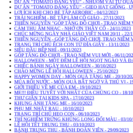
DỰ ÁN "TOMATO ĐÁNG YÊU" - NHUỘM VẢI TỪ QUẢ C
DỰ ÁN "TOMATO ĐÁNG YÊU" - GIEO HẠT GIỐNG , Ư
LỢI ÍCH KHI CHO BÉ TẬP AEROBIC - 04/12/2023
TRẢI NGHIỆM - BÉ TẬP LÀM CÔ GIÁO - 27/11/2023
THIỆN NGUYỆN "GÓP TẶNG ĐỒ CHƠI - TRAO NIỀM VUI
CẢM THỤ ÂM NHẠC - NHỚ ƠN THẦY CÔ - 24/11/2023
CHÚC MỪNG NGÀY NHÀ GIÁO VIỆT NAM 20/11 - 22/11
THIỆN NGUYỆN - GÓP TẶNG ĐỒ CHƠI, TRAO NIỀM VUI
TRANG TRÍ CHÚ ẾCH CON TỪ ĐĨA GIẤY - 13/11/2023
SIÊU ĐẦU BẾP NHÍ - 09/11/2023
GÓP TẶNG ĐỒ CHƠI - TRAO NIỀM VUI MỚI - 06/11/20
HALLOWEEN - MỘT ĐÊM LỄ HỘI NGỌT NGÀO VÀ ĐÁNG
CHIẾC BÁNH NGÀY HALLOWEEN - 30/10/2023
CHÀO MỪNG LỄ HỘI HALLOWEEN - 25/10/2023
HAPPY WOMEN DAY - MÓN QUÀ TẶNG MẸ - 20/10/20
MÚA RỐI NƯỚC - MÓN QUÀ BẤT NGỜ VÀ THÚ VỊ - 19/
GIỚI THIỆU VỀ MẸ CỦA EM - 19/10/2023
MẸ!!! ĐIỀU TUYỆT VỜI NHẤT CỦA CHÚNG CO - 18/10
THƯ GIÃN TẠI KIDS SPA - 17/10/2023
KHUNG ẢNH TẶNG MẸ - 16/10/2023
PHỤ MẸ NHẶT RAU - 10/10/2023
TRANG TRÍ CHÚ HEO CON - 06/10/2023
THÍ NGHIỆM TRỨNG KHỦNG LONG ĐỔI MÀU - 03/10/
LỄ HỘI TẾT TRUNG THU - 03/10/2023
BÁNH TRUNG THU - BÁNH ĐOÀN VIÊN - 29/09/2023