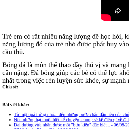
Trẻ em có rất nhiều năng lượng để học hỏi,
năng lượng đó của trẻ nhỏ được phát huy và
cầu thủ.
Bóng đá là môn thể thao đầy thú vị và mang 
cân nặng. Đá bóng giúp các bé có thể lực kh
nhất trong việc rèn luyện sức khỏe, sự mạnh 
Chia sẻ:
Bài viết khác:
Từ một quả trứng nhỏ... đến những bước chân đầu tiên của chú
Nếu những hạt muối biết kể chuyện, chúng sẽ kể điều gì về đạ
Đại dương vừa nhận được một "bưu kiện" đặc biệt... - 06/08/2