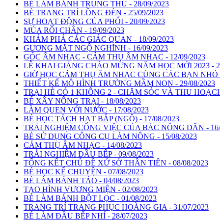
BÉ LÀM BÁNH TRUNG THU - 28/09/2023
BÉ TRANG TRÍ LỒNG ĐÈN - 25/09/2023
SỰ HOẠT ĐỘNG CỦA PHỔI - 20/09/2023
MÚA RỐI CHÂN - 19/09/2023
KHÁM PHÁ CÁC GIÁC QUAN - 18/09/2023
GƯƠNG MẶT NGỘ NGHĨNH - 16/09/2023
GÓC ÂM NHẠC - CẢM THỤ ÂM NHẠC - 12/09/2023
LỄ KHAI GIẢNG CHÀO MỪNG NĂM HỌC MỚI 2023 - 2024
GIỜ HỌC CẢM THỤ ÂM NHẠC CÙNG CÁC BẠN NHỎ SIK
THIẾT KẾ MÔ HÌNH TRƯỜNG MẦM NON - 29/08/2023
TRẠI HÈ CÓ 1 KHÔNG 2 - CHĂM SÓC VÀ THU HOẠCH R
BÉ XÂY NÔNG TRẠI - 18/08/2023
LÀM QUEN VỚI NƯỚC - 17/08/2023
BÉ HỌC TÁCH HẠT BẮP (NGÔ) - 17/08/2023
TRẢI NGHIỆM CÔNG VIỆC CỦA BÁC NÔNG DÂN - 16/0
BÉ SỬ DỤNG CÔNG CỤ LÀM NÔNG - 15/08/2023
CẢM THỤ ÂM NHẠC - 14/08/2023
TRẢI NGHIỆM ĐẦU BẾP - 09/08/2023
TỔNG KẾT CHỦ ĐỀ XỨ SỞ THẦN TIÊN - 08/08/2023
BÉ HỌC KỂ CHUYỆN - 07/08/2023
BÉ LÀM BÁNH TÁO - 04/08/2023
TẠO HÌNH VƯƠNG MIỆN - 02/08/2023
BÉ LÀM BÁNH BỘT LỌC - 01/08/2023
TRANG TRÍ TRANG PHỤC HOÀNG GIA - 31/07/2023
BÉ LÀM ĐẦU BẾP NHÍ - 28/07/2023