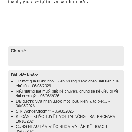
thành, giúp bé tự tin và bản lĩnh hơn.
Chia sẻ:
Bài viết khác:
Từ một quả trứng nhỏ... đến những bước chân đầu tiên của
chú rùa - 06/08/2026
Nếu những hạt muối biết kể chuyện, chúng sẽ kể điều gì về
đại dương? - 06/08/2026
Đại dương vừa nhận được một "bưu kiện" đặc biệt... -
06/08/2026
SIK WonderBloom™ - 06/08/2026
KHOẢNH KHẮC TUYỆT VỜI TẠI NÔNG TRẠI PROFARM -
18/10/2024
CÙNG NHAU LÀM VIỆC NHÓM VÀ LẬP KẾ HOẠCH -
05/06/2024