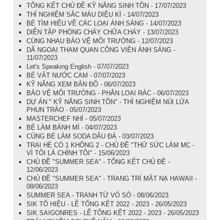
TỔNG KẾT CHỦ ĐỀ KỸ NĂNG SINH TỒN - 17/07/2023
THÍ NGHIỆM SẮC MÀU DIỆU KÌ - 14/07/2023
BÉ TÌM HIỂU VỀ CÁC LOẠI ÁNH SÁNG - 14/07/2023
DIỄN TẬP PHÒNG CHÁY CHỮA CHÁY - 13/07/2023
CÙNG NHAU BẢO VỆ MÔI TRƯỜNG - 12/07/2023
DÃ NGOẠI THAM QUAN CÔNG VIÊN ÁNH SÁNG -
11/07/2023
Let's Speaking English - 07/07/2023
BÉ VẮT NƯỚC CAM - 07/07/2023
KỸ NĂNG XEM BẢN ĐỒ - 06/07/2023
BẢO VỆ MÔI TRƯỜNG - PHÂN LOẠI RÁC - 06/07/2023
DỰ ÁN " KỸ NĂNG SINH TỒN" - THÍ NGHIỆM NÚI LỬA
PHUN TRÀO - 05/07/2023
MASTERCHEF NHÍ - 05/07/2023
BÉ LÀM BÁNH MÌ - 04/07/2023
CÙNG BÉ LÀM SODA DÂU ĐÁ - 03/07/2023
TRẠI HÈ CÓ 1 KHÔNG 2 - CHỦ ĐỀ "THỬ SỨC LÀM MC -
VÌ TÔI LÀ CHÍNH TÔI" - 15/06/2023
CHỦ ĐỀ "SUMMER SEA" - TỔNG KẾT CHỦ ĐỀ -
12/06/2023
CHỦ ĐỀ "SUMMER SEA" - TRANG TRÍ MẶT NẠ HAWAII -
08/06/2023
SUMMER SEA - TRANH TỪ VỎ SÒ - 08/06/2023
SIK TÔ HIỆU - LỄ TỔNG KÊT 2022 - 2023 - 26/05/2023
SIK SAIGONRES - LỄ TỔNG KẾT 2022 - 2023 - 26/05/2023