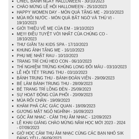
CHIẾC BÁNH NGÀY HALLOWEEN - 30/10/2023
CHÀO MỪNG LỄ HỘI HALLOWEEN - 25/10/2023
HAPPY WOMEN DAY - MÓN QUÀ TẶNG MẸ - 20/10/2023
MÚA RỐI NƯỚC - MÓN QUÀ BẤT NGỜ VÀ THÚ VỊ -
19/10/2023
GIỚI THIỆU VỀ MẸ CỦA EM - 19/10/2023
MẸ!!! ĐIỀU TUYỆT VỜI NHẤT CỦA CHÚNG CO -
18/10/2023
THƯ GIÃN TẠI KIDS SPA - 17/10/2023
KHUNG ẢNH TẶNG MẸ - 16/10/2023
PHỤ MẸ NHẶT RAU - 10/10/2023
TRANG TRÍ CHÚ HEO CON - 06/10/2023
THÍ NGHIỆM TRỨNG KHỦNG LONG ĐỔI MÀU - 03/10/2023
LỄ HỘI TẾT TRUNG THU - 03/10/2023
BÁNH TRUNG THU - BÁNH ĐOÀN VIÊN - 29/09/2023
BÉ LÀM BÁNH TRUNG THU - 28/09/2023
BÉ TRANG TRÍ LỒNG ĐÈN - 25/09/2023
SỰ HOẠT ĐỘNG CỦA PHỔI - 20/09/2023
MÚA RỐI CHÂN - 19/09/2023
KHÁM PHÁ CÁC GIÁC QUAN - 18/09/2023
GƯƠNG MẶT NGỘ NGHĨNH - 16/09/2023
GÓC ÂM NHẠC - CẢM THỤ ÂM NHẠC - 12/09/2023
LỄ KHAI GIẢNG CHÀO MỪNG NĂM HỌC MỚI 2023 - 2024
- 07/09/2023
GIỜ HỌC CẢM THỤ ÂM NHẠC CÙNG CÁC BẠN NHỎ SIK
ĐÁNG YÊU - 06/09/2023