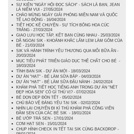
SỰ KIỆN "NGÀY HỘI ĐỌC SÁCH" - SÁCH LÀ BẠN, JEAN
LÀ NIỀM VUI - 27/05/2024
CHÀO MỪNG NGÀY GIẢI PHÓNG MIỀN NAM VÀ QUỐC
TẾ LAO ĐỘNG - 16/04/2024
TIẾT HỌC KỂ CHUYỆN - SỰ TÍCH BÔNG HOA CÚC
TRẮNG - 27/03/2024
GIAO LƯU HỌC TẬP, KẾT BẠN CÙNG NHAU - 25/03/2024
DÃ NGOẠI SIK - KHOẢNH KHẮC LẤM LEM LÀM GỐM CỦA
BÉ - 21/03/2024
SIK VÀ HÀNH TRÌNH YÊU THƯƠNG QUA MỖI BỮA ĂN -
20/03/2024
MỤC TIÊU PHÁT TRIỂN GIÁO DỤC THỂ CHẤT CHO BÉ -
18/03/2024
TÌNH BẠN SIK - DỰ ÁN MỚI - 18/03/2024
DỰ ÁN "HẠT" - BÉ LÀM SỮA BẮP - 04/03/2024
DỰ ÁN "HẠT" - BÉ LÀM SỮA ĐẬU NÀNH - 24/02/2024
KHÁM PHÁ TIẾT HỌC TIẾNG ANH TRONG DỰ ÁN "NÉT
ĐẸP HOA SEN" CÓ GÌ THÚ VỊ? - 07/02/2024
BÉ DỌN DẸP ĐÓN TẾT - 05/02/2024
CHÚ BẢO VỆ ĐÁNG YÊU TẠI SIK - 02/02/2024
NHÌN LẠI CHUYẾN ĐI KÌ THÚ KHÁM PHÁ CÔNG VIÊN
ĐẦM SEN CỦA CÁC BÉ SIK - 18/01/2024
BÉ ƯỚP TRÀ SEN - 17/01/2024
CƠM HẠT SEN - 15/01/2024
CHỤP HÌNH CHECK IN TẾT TẠI SIK CÙNG BACKDROP -
08/01/2024