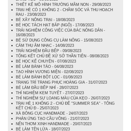
THIẾT KẾ MÔ HÌNH TRƯỜNG MẦM NON - 29/08/2023
TRẠI HÈ CÓ 1 KHÔNG 2 - CHĂM SÓC VÀ THU HOẠCH
RAU - 23/08/2023
BÉ XÂY NÔNG TRẠI - 18/08/2023
BÉ HỌC TÁCH HẠT BẮP (NGÔ) - 17/08/2023
TRẢI NGHIỆM CÔNG VIỆC CỦA BÁC NÔNG DÂN -
16/08/2023
BÉ SỬ DỤNG CÔNG CỤ LÀM NÔNG - 15/08/2023
CẢM THỤ ÂM NHẠC - 14/08/2023
TRẢI NGHIỆM ĐẦU BẾP - 09/08/2023
TỔNG KẾT CHỦ ĐỀ XỨ SỞ THẦN TIÊN - 08/08/2023
BÉ HỌC KỂ CHUYỆN - 07/08/2023
BÉ LÀM BÁNH TÁO - 04/08/2023
TẠO HÌNH VƯƠNG MIỆN - 02/08/2023
BÉ LÀM BÁNH BỘT LỌC - 01/08/2023
TRANG TRÍ TRANG PHỤC HOÀNG GIA - 31/07/2023
BÉ LÀM ĐẦU BẾP NHÍ - 28/07/2023
THÍ NGHIỆM KEM TUYẾT - 27/07/2023
THÍ NGHIỆM SỰ LOANG MÀU CỦA KẸO - 26/07/2023
TRẠI HÈ 1 KHÔNG 2 - CHỦ ĐỀ "SUMMER SEA" - TỔNG
KẾT CHỦ Đ - 25/07/2023
XÀ BÔNG CỤC HANDMADE - 24/07/2023
PHẢN ỨNG TẠO CẦU VỒNG - 21/07/2023
NẾN THƠM XINH HANDMADE - 20/07/2023
BÉ LÀM TÊN LỬA - 18/07/2023