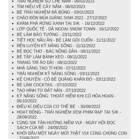
TRẢI NGHIỆM SƠ CHẾ NẤM - 06/02/2023
TÌM HIỂU VỀ CÂY NẤM - 06/02/2023
BÉ TRẢI NGHIỆM ĐÁ BÓNG - 03/01/2023
CHÀO ĐÓN MÙA GIÁNG SINH 2022 - 27/12/2022
KHÁM PHÁ RỪNG XANH TẠI SIK - 16/12/2022
LỚP QUỐC TẾ - DÃ NGOẠI SNOW TOWN - 16/12/2022
BÉ LÀM BÁO TƯỜNG - 23/11/2022
TIẾT HỌC NẤU ĂN - BÉ LÀM GỎI CUỐN - 11/11/2022
RỀN LUYỆN KỸ NĂNG SỐNG - 11/11/2022
BÉ ĐỌC THƠ - BÁC NÔNG DÂN - 09/11/2022
BÉ TẬP LÀM BÁNH XÈO - 08/11/2022
TRANG TRÍ ÁO DÀI - 08/11/2022
NHÀ SÁNG TẠO TÍ HON - 07/11/2022
TRẢI NGHIỆM KỸ NĂNG SỐNG - 03/11/2022
KỂ CHUYỆN - CÔ BÉ QUÀNG KHĂN ĐỎ - 03/11/2022
BÉ LÀM COCKTAIL - 07/10/2022
TẠO HÌNH TỪ ĐẤT NẶN - 07/10/2022
KỸ NĂNG SỐNG: THOÁT HIỂM KHI CÓ HỎA HOẠN -
06/10/2022
ĐIỀU KÌ DIỆU CỦA CƠ THỂ BÉ - 30/09/2022
HOẠT ĐỘNG - TRẢI NGHIỆM XEM PHIM RẠP TẠI SIK -
28/09/2022
CÙNG SIK TẬN HƯỞNG NIỀM VUI - NGÀY HỘI ĐỌC
SÁCH CỦA BÉ - 24/09/2022
KHỞI ĐẦU MỘT NGÀY MỚI THẬT VUI CÙNG CHÚNG CON
- 22/09/2022