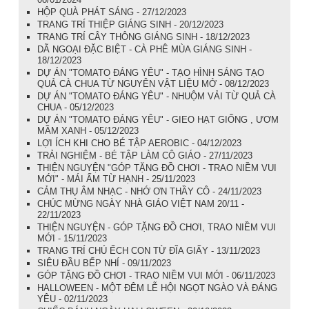
HỘP QUÀ PHÁT SÁNG - 27/12/2023
TRANG TRÍ THIỆP GIÁNG SINH - 20/12/2023
TRANG TRÍ CÂY THÔNG GIÁNG SINH - 18/12/2023
DÃ NGOẠI ĐẶC BIỆT - CÀ PHÊ MÙA GIÁNG SINH -
18/12/2023
DỰ ÁN "TOMATO ĐÁNG YÊU" - TẠO HÌNH SÁNG TẠO
QUẢ CÀ CHUA TỪ NGUYÊN VẬT LIỆU MỞ - 08/12/2023
DỰ ÁN "TOMATO ĐÁNG YÊU" - NHUỘM VẢI TỪ QUẢ CÀ
CHUA - 05/12/2023
DỰ ÁN "TOMATO ĐÁNG YÊU" - GIEO HẠT GIỐNG , ƯƠM
MẦM XANH - 05/12/2023
LỢI ÍCH KHI CHO BÉ TẬP AEROBIC - 04/12/2023
TRẢI NGHIỆM - BÉ TẬP LÀM CÔ GIÁO - 27/11/2023
THIỆN NGUYỆN "GÓP TẶNG ĐỒ CHƠI - TRAO NIỀM VUI
MỚI" - MÁI ẤM TỪ HẠNH - 25/11/2023
CẢM THỤ ÂM NHẠC - NHỚ ƠN THẦY CÔ - 24/11/2023
CHÚC MỪNG NGÀY NHÀ GIÁO VIỆT NAM 20/11 -
22/11/2023
THIỆN NGUYỆN - GÓP TẶNG ĐỒ CHƠI, TRAO NIỀM VUI
MỚI - 15/11/2023
TRANG TRÍ CHÚ ẾCH CON TỪ ĐĨA GIẤY - 13/11/2023
SIÊU ĐẦU BẾP NHÍ - 09/11/2023
GÓP TẶNG ĐỒ CHƠI - TRAO NIỀM VUI MỚI - 06/11/2023
HALLOWEEN - MỘT ĐÊM LỄ HỘI NGỌT NGÀO VÀ ĐÁNG
YÊU - 02/11/2023