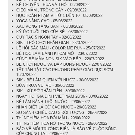
KỂ CHUYỆN : RÙA VÀ THỎ - 09/08/2022
GIEO MẦM , TRỒNG CÂY - 09/08/2022
HỌC TOÁN PHẠM VI TỪ 1 ĐẾN 10 - 08/08/2022
YOGA NÂNG CAO - 05/08/2022
XÂU VÒNG TẶNG BẠN - 05/08/2022
KÝ ỨC TUỔI THƠ CỦA BÉ - 03/08/2022
QUY TẮC 5 NGÓN TAY - 02/08/2022
SIK - TRÒ CHƠI NHÂN GIAN - 28/07/2022
LỄ HỘI SẮC MÀU - COLOR ME RUN - 25/07/2022
BÉ HỌC LÀM BÁNH KHOAI MỠ - 23/07/2022
CÙNG BÉ MẦM NON SIK VÀO BẾP - 22/07/2022
BÉ CHƠI NƯỚC VÀ ĐẬP BÓNG NƯỚC - 22/07/2022
TẤT TẦN TẬT CÁC PHƯƠNG PHÁP GIÁO DỤC SỚM -
19/07/2022
SIK - BÉ LÀM QUEN VỚI NƯỚC - 30/06/2022
BỮA TRƯA VUI VẺ - 30/06/2022
SIK - XỨ SỞ THẦN TIÊN - 30/06/2022
NGÀY HỘI GIA ĐÌNH VIỆT NAM 28/06 - 30/06/2022
BÉ LÀM BÁNH TRÔI NƯỚC - 29/06/2022
NHẬN BIẾT LÁ CỜ CÁC NƯỚC - 29/06/2022
SO SÁNH CHIỀU CAO 3 ĐỐI TƯỢNG - 29/06/2022
THÍ NGHIỆM HOA ĐỔI MÀU - 29/06/2022
THÍ NGHIỆM HOA NỞ TRONG NƯỚC - 29/06/2022
BẢO VỆ MÔI TRƯỜNG BIỂN LÀ BẢO VỆ CUỘC SỐNG
CỦA CHÚNG TA - 29/06/2022