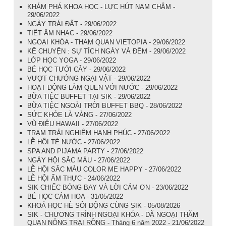
KHÁM PHÁ KHOA HỌC - LỰC HÚT NAM CHÂM -
29/06/2022
NGÀY TRÁI ĐẤT - 29/06/2022
TIẾT ÂM NHẠC - 29/06/2022
NGOẠI KHÓA - THAM QUAN VIETOPIA - 29/06/2022
KỂ CHUYỆN : SỰ TÍCH NGÀY VÀ ĐÊM - 29/06/2022
LỚP HỌC YOGA - 29/06/2022
BÉ HỌC TƯỚI CÂY - 29/06/2022
VƯỢT CHƯỚNG NGẠI VẬT - 29/06/2022
HOẠT ĐỘNG LÀM QUEN VỚI NƯỚC - 29/06/2022
BỮA TIỆC BUFFET TẠI SIK - 29/06/2022
BỮA TIỆC NGOÀI TRỜI BUFFET BBQ - 28/06/2022
SỨC KHỎE LÀ VÀNG - 27/06/2022
VŨ ĐIỆU HAWAII - 27/06/2022
TRẠM TRẢI NGHIỆM HẠNH PHÚC - 27/06/2022
LỄ HỘI TÉ NƯỚC - 27/06/2022
SPA AND PIJAMA PARTY - 27/06/2022
NGÀY HỘI SẮC MÀU - 27/06/2022
LỄ HỘI SẮC MÀU COLOR ME HAPPY - 27/06/2022
LỄ HỘI ẨM THỰC - 24/06/2022
SIK CHIẾC BÓNG BAY VÀ LỜI CÁM ƠN - 23/06/2022
BÉ HỌC CẮM HOA - 31/05/2022
KHOÁ HỌC HÈ SÔI ĐỘNG CÙNG SIK - 05/08/2026
SIK - CHƯƠNG TRÌNH NGOẠI KHÓA - DÃ NGOẠI THĂM
QUAN NÔNG TRẠI RỒNG - Tháng 6 năm 2022 - 21/06/2022