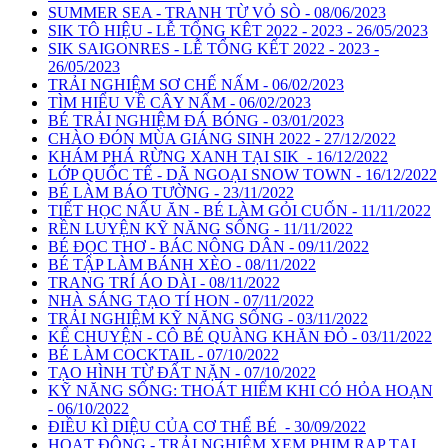
SUMMER SEA - TRANH TỪ VỎ SÒ - 08/06/2023
SIK TÔ HIỆU - LỄ TỔNG KÊT 2022 - 2023 - 26/05/2023
SIK SAIGONRES - LỄ TỔNG KẾT 2022 - 2023 -
26/05/2023
TRẢI NGHIỆM SƠ CHẾ NẤM - 06/02/2023
TÌM HIỂU VỀ CÂY NẤM - 06/02/2023
BÉ TRẢI NGHIỆM ĐÁ BÓNG - 03/01/2023
CHÀO ĐÓN MÙA GIÁNG SINH 2022 - 27/12/2022
KHÁM PHÁ RỪNG XANH TẠI SIK - 16/12/2022
LỚP QUỐC TẾ - DÃ NGOẠI SNOW TOWN - 16/12/2022
BÉ LÀM BÁO TƯỜNG - 23/11/2022
TIẾT HỌC NẤU ĂN - BÉ LÀM GỎI CUỐN - 11/11/2022
RỀN LUYỆN KỸ NĂNG SỐNG - 11/11/2022
BÉ ĐỌC THƠ - BÁC NÔNG DÂN - 09/11/2022
BÉ TẬP LÀM BÁNH XÈO - 08/11/2022
TRANG TRÍ ÁO DÀI - 08/11/2022
NHÀ SÁNG TẠO TÍ HON - 07/11/2022
TRẢI NGHIỆM KỸ NĂNG SỐNG - 03/11/2022
KỂ CHUYỆN - CÔ BÉ QUÀNG KHĂN ĐỎ - 03/11/2022
BÉ LÀM COCKTAIL - 07/10/2022
TẠO HÌNH TỪ ĐẤT NẶN - 07/10/2022
KỸ NĂNG SỐNG: THOÁT HIỂM KHI CÓ HỎA HOẠN
- 06/10/2022
ĐIỀU KÌ DIỆU CỦA CƠ THỂ BÉ - 30/09/2022
HOẠT ĐỘNG - TRẢI NGHIỆM XEM PHIM RẠP TẠI