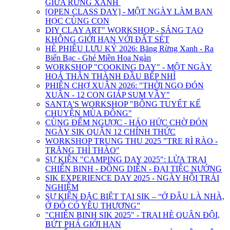
GIỮA RỪNG XANH
[OPEN CLASS DAY] - MỘT NGÀY LÀM BẠN
HỌC CÙNG CON
DIY CLAY ART" WORKSHOP - SÁNG TẠO
KHÔNG GIỚI HẠN VỚI ĐẤT SÉT
HÈ PHIÊU LƯU KÝ 2026: Băng Rừng Xanh - Ra
Biển Bạc - Ghé Miền Hoa Ngàn
WORKSHOP "COOKING DAY" - MỘT NGÀY
HOÁ THÂN THÀNH ĐẦU BẾP NHÍ
PHIÊN CHỢ XUÂN 2026: "THỜI NGỌ ĐÓN
XUÂN - 12 CON GIÁP SUM VẦY"
SANTA'S WORKSHOP "BÔNG TUYẾT KỂ
CHUYỆN MÙA ĐÔNG"
CÙNG ĐẾM NGƯỢC - HÁO HỨC CHỜ ĐÓN
NGÀY SIK QUẬN 12 CHÍNH THỨC
WORKSHOP TRUNG THU 2025 "TRE RÌ RÀO -
TRĂNG THÌ THÀO"
SỰ KIỆN "CAMPING DAY 2025": LỬA TRẠI
CHIẾN BINH - ĐỒNG DIỄN - ĐẠI TIỆC NƯỚNG
SIK EXPERIENCE DAY 2025 - NGÀY HỘI TRẢI
NGHIỆM
SỰ KIỆN ĐẶC BIỆT TẠI SIK – “Ở ĐÂU LÀ NHÀ,
Ở ĐÓ CÓ YÊU THƯƠNG”
"CHIẾN BINH SIK 2025" - TRẠI HÈ QUÂN ĐỘI,
BỨT PHÁ GIỚI HẠN