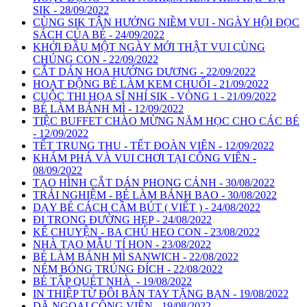
SIK - 28/09/2022
CÙNG SIK TẬN HƯỞNG NIỀM VUI - NGÀY HỘI ĐỌC
SÁCH CỦA BÉ - 24/09/2022
KHỞI ĐẦU MỘT NGÀY MỚI THẬT VUI CÙNG
CHÚNG CON - 22/09/2022
CẮT DÁN HOA HƯỚNG DƯƠNG - 22/09/2022
HOẠT ĐỘNG BÉ LÀM KEM CHUỐI - 21/09/2022
CUỘC THI HỌA SĨ NHÍ SIK - VÒNG 1 - 21/09/2022
BÉ LÀM BÁNH MÌ - 12/09/2022
TIỆC BUFFET CHÀO MỪNG NĂM HỌC CHO CÁC BÉ
- 12/09/2022
TẾT TRUNG THU - TẾT ĐOÀN VIÊN - 12/09/2022
KHÁM PHÁ VÀ VUI CHƠI TẠI CÔNG VIÊN -
08/09/2022
TẠO HÌNH CẮT DÁN PHONG CẢNH - 30/08/2022
TRẢI NGHIỆM - BÉ LÀM BÁNH BAO - 30/08/2022
DẠY BÉ CÁCH CẦM BÚT ( VIẾT ) - 24/08/2022
ĐI TRONG ĐƯỜNG HẸP - 24/08/2022
KỂ CHUYỆN - BA CHÚ HEO CON - 23/08/2022
NHÀ TẠO MẪU TÍ HON - 23/08/2022
BÉ LÀM BÁNH MÌ SANWICH - 22/08/2022
NÉM BÓNG TRÚNG ĐÍCH - 22/08/2022
BÉ TẬP QUÉT NHÀ - 19/08/2022
IN THIỆP TỪ ĐÔI BÀN TAY TẶNG BẠN - 19/08/2022
DÃ NGOẠI CÔNG VIÊN - 19/08/2022