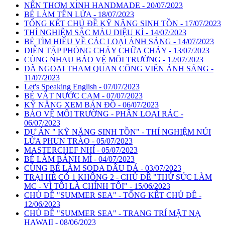
NẾN THƠM XINH HANDMADE - 20/07/2023
BÉ LÀM TÊN LỬA - 18/07/2023
TỔNG KẾT CHỦ ĐỀ KỸ NĂNG SINH TỒN - 17/07/2023
THÍ NGHIỆM SẮC MÀU DIỆU KÌ - 14/07/2023
BÉ TÌM HIỂU VỀ CÁC LOẠI ÁNH SÁNG - 14/07/2023
DIỄN TẬP PHÒNG CHÁY CHỮA CHÁY - 13/07/2023
CÙNG NHAU BẢO VỆ MÔI TRƯỜNG - 12/07/2023
DÃ NGOẠI THAM QUAN CÔNG VIÊN ÁNH SÁNG -
11/07/2023
Let's Speaking English - 07/07/2023
BÉ VẮT NƯỚC CAM - 07/07/2023
KỸ NĂNG XEM BẢN ĐỒ - 06/07/2023
BẢO VỆ MÔI TRƯỜNG - PHÂN LOẠI RÁC -
06/07/2023
DỰ ÁN " KỸ NĂNG SINH TỒN" - THÍ NGHIỆM NÚI
LỬA PHUN TRÀO - 05/07/2023
MASTERCHEF NHÍ - 05/07/2023
BÉ LÀM BÁNH MÌ - 04/07/2023
CÙNG BÉ LÀM SODA DÂU ĐÁ - 03/07/2023
TRẠI HÈ CÓ 1 KHÔNG 2 - CHỦ ĐỀ "THỬ SỨC LÀM
MC - VÌ TÔI LÀ CHÍNH TÔI" - 15/06/2023
CHỦ ĐỀ "SUMMER SEA" - TỔNG KẾT CHỦ ĐỀ -
12/06/2023
CHỦ ĐỀ "SUMMER SEA" - TRANG TRÍ MẶT NẠ
HAWAII - 08/06/2023