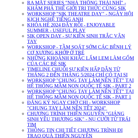
RA MẮT SERIES "NHÀ THÔNG THÁI NHÍ" -
KHÁM PHÁ THẾ GIỚI TRI THỨC CÙNG SIK
WORKSHOP "SIK THEATRE DAY" - NGÀY HỘI
KỊCH NGHỆ TIẾNG ANH
KHÓA HÈ 2024 ĐÂY RỒI - ENJOYABLE
SUMMER - USEFUL PLAY
SIK OPEN DAY - SỰ KIỆN SINH TRẮC VÂN
TAY
WORKSHOP - TẦM SOÁT SỚM CÁC BỆNH LÝ
CƠ XƯƠNG KHỚP Ở TRẺ
NHỮNG KHOẢNH KHẮC LẤM LEM LÀM GỐM
CỦA CÁC BÉ SIK
TIMELINE CHUỖI SỰ KIỆN HẤP DẪN TỪ
THÁNG 2 ĐẾN THÁNG 5/2024 CHỈ CÓ TẠI SI
WORKSHOP "CHUNG TAY LÀM NÊN TẾT" TẠI
HỆ THỐNG MẦM NON QUỐC TẾ SIK - PART 2
WORKSHOP "CHUNG TAY LÀM NÊN TẾT" TẠI
HỆ THỐNG MẦM NON QUỐC TẾ SIK - PART 1
ĐĂNG KÝ NGAY CHỜ CHI - WORKSHOP
"CHUNG TAY LÀM NÊN TẾT 2024"
CHƯƠNG TRÌNH THIỆN NGUYỆN "GIÁNG
SINH YÊU THƯƠNG SIK" - NỤ CƯỜI TỪ TRÁI
TIM
THÔNG TIN CHI TIẾT CHƯƠNG TRÌNH ĐI
TRAO QUÀ THIỆN NGUYỆN