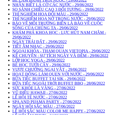
BÉ LÀM BÁNH TRÔI NƯỚC - 29/06/2022
NHẬN BIẾT LÁ CỜ CÁC NƯỚC - 29/06/2022
SO SÁNH CHIỀU CAO 3 ĐỐI TƯỢNG - 29/06/2022
THÍ NGHIỆM HOA ĐỔI MÀU - 29/06/2022
THÍ NGHIỆM HOA NỞ TRONG NƯỚC - 29/06/2022
BẢO VỆ MÔI TRƯỜNG BIỂN LÀ BẢO VỆ CUỘC
SỐNG CỦA CHÚNG TA - 29/06/2022
KHÁM PHÁ KHOA HỌC - LỰC HÚT NAM CHÂM -
29/06/2022
NGÀY TRÁI ĐẤT - 29/06/2022
TIẾT ÂM NHẠC - 29/06/2022
NGOẠI KHÓA - THAM QUAN VIETOPIA - 29/06/2022
KỂ CHUYỆN : SỰ TÍCH NGÀY VÀ ĐÊM - 29/06/2022
LỚP HỌC YOGA - 29/06/2022
BÉ HỌC TƯỚI CÂY - 29/06/2022
VƯỢT CHƯỚNG NGẠI VẬT - 29/06/2022
HOẠT ĐỘNG LÀM QUEN VỚI NƯỚC - 29/06/2022
BỮA TIỆC BUFFET TẠI SIK - 29/06/2022
BỮA TIỆC NGOÀI TRỜI BUFFET BBQ - 28/06/2022
SỨC KHỎE LÀ VÀNG - 27/06/2022
VŨ ĐIỆU HAWAII - 27/06/2022
LỄ HỘI TÉ NƯỚC - 27/06/2022
SPA AND PIJAMA PARTY - 27/06/2022
NGÀY HỘI SẮC MÀU - 27/06/2022
LỄ HỘI SẮC MÀU COLOR ME HAPPY - 27/06/2022