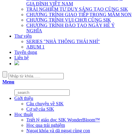
GIA ĐÌNH VIỆT NAM
TRẢI NGHIỆM TƯ DUY SÁNG TẠO CÙNG SIK
CHƯƠNG TRÌNH GIAO TIẾP TRONG MẦM NON
CHƯƠNG TRÌNH VUI CHƠI CÙNG SIK
CHƯƠNG TRÌNH ĐÀO TẠO NGÀY HÈ Ý
NGHĨA
Thư viện
SERIES "NHÀ THÔNG THÁI NHÍ"
ABUM 1
Tuyển dụng
Liên hệ
Menu
Giới thiệu
Câu chuyện về SIK
Cơ sở của SIK
Học thuật
Triết lý giáo dục SIK WonderBloom™
Học qua trải nghiệm
Ngoại khóa và dã ngoại cùng con