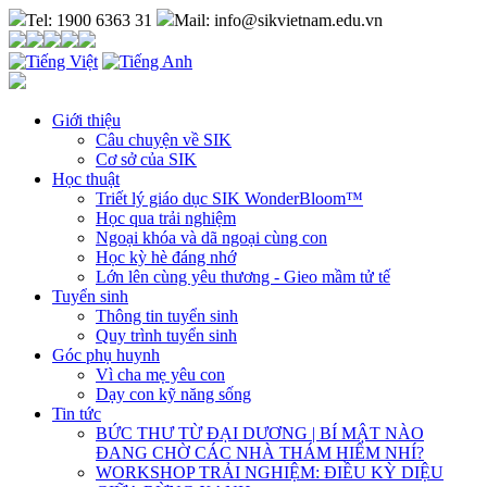
Tel: 1900 6363 31
Mail: info@sikvietnam.edu.vn
Giới thiệu
Câu chuyện về SIK
Cơ sở của SIK
Học thuật
Triết lý giáo dục SIK WonderBloom™
Học qua trải nghiệm
Ngoại khóa và dã ngoại cùng con
Học kỳ hè đáng nhớ
Lớn lên cùng yêu thương - Gieo mầm tử tế
Tuyển sinh
Thông tin tuyển sinh
Quy trình tuyển sinh
Góc phụ huynh
Vì cha mẹ yêu con
Dạy con kỹ năng sống
Tin tức
BỨC THƯ TỪ ĐẠI DƯƠNG | BÍ MẬT NÀO
ĐANG CHỜ CÁC NHÀ THÁM HIỂM NHÍ?
WORKSHOP TRẢI NGHIỆM: ĐIỀU KỲ DIỆU