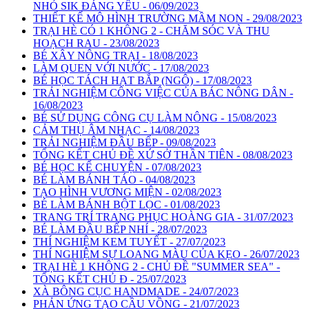
NHỎ SIK ĐÁNG YÊU - 06/09/2023
THIẾT KẾ MÔ HÌNH TRƯỜNG MẦM NON - 29/08/2023
TRẠI HÈ CÓ 1 KHÔNG 2 - CHĂM SÓC VÀ THU
HOẠCH RAU - 23/08/2023
BÉ XÂY NÔNG TRẠI - 18/08/2023
LÀM QUEN VỚI NƯỚC - 17/08/2023
BÉ HỌC TÁCH HẠT BẮP (NGÔ) - 17/08/2023
TRẢI NGHIỆM CÔNG VIỆC CỦA BÁC NÔNG DÂN -
16/08/2023
BÉ SỬ DỤNG CÔNG CỤ LÀM NÔNG - 15/08/2023
CẢM THỤ ÂM NHẠC - 14/08/2023
TRẢI NGHIỆM ĐẦU BẾP - 09/08/2023
TỔNG KẾT CHỦ ĐỀ XỨ SỞ THẦN TIÊN - 08/08/2023
BÉ HỌC KỂ CHUYỆN - 07/08/2023
BÉ LÀM BÁNH TÁO - 04/08/2023
TẠO HÌNH VƯƠNG MIỆN - 02/08/2023
BÉ LÀM BÁNH BỘT LỌC - 01/08/2023
TRANG TRÍ TRANG PHỤC HOÀNG GIA - 31/07/2023
BÉ LÀM ĐẦU BẾP NHÍ - 28/07/2023
THÍ NGHIỆM KEM TUYẾT - 27/07/2023
THÍ NGHIỆM SỰ LOANG MÀU CỦA KẸO - 26/07/2023
TRẠI HÈ 1 KHÔNG 2 - CHỦ ĐỀ "SUMMER SEA" -
TỔNG KẾT CHỦ Đ - 25/07/2023
XÀ BÔNG CỤC HANDMADE - 24/07/2023
PHẢN ỨNG TẠO CẦU VỒNG - 21/07/2023