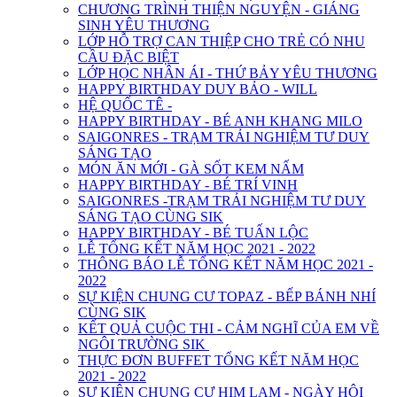
CHƯƠNG TRÌNH THIỆN NGUYỆN - GIÁNG
SINH YÊU THƯƠNG
LỚP HỖ TRỢ CAN THIỆP CHO TRẺ CÓ NHU
CẦU ĐẶC BIỆT
LỚP HỌC NHÂN ÁI - THỨ BẢY YÊU THƯƠNG
HAPPY BIRTHDAY DUY BẢO - WILL
HỆ QUỐC TÊ -
HAPPY BIRTHDAY - BÉ ANH KHANG MILO
SAIGONRES - TRẠM TRẢI NGHIỆM TƯ DUY
SÁNG TẠO
MÓN ĂN MỚI - GÀ SỐT KEM NẤM
HAPPY BIRTHDAY - BÉ TRÍ VINH
SAIGONRES -TRẠM TRẢI NGHIỆM TƯ DUY
SÁNG TẠO CÙNG SIK
HAPPY BIRTHDAY - BÉ TUẤN LỘC
LỄ TỔNG KẾT NĂM HỌC 2021 - 2022
THÔNG BÁO LỄ TỔNG KẾT NĂM HỌC 2021 -
2022
SỰ KIỆN CHUNG CƯ TOPAZ - BẾP BÁNH NHÍ
CÙNG SIK
KẾT QUẢ CUỘC THI - CẢM NGHĨ CỦA EM VỀ
NGÔI TRƯỜNG SIK
THỰC ĐƠN BUFFET TỔNG KẾT NĂM HỌC
2021 - 2022
SỰ KIỆN CHUNG CƯ HIM LAM - NGÀY HỘI