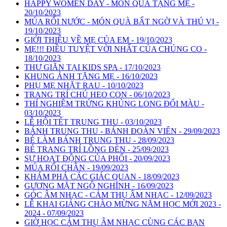
HAPPY WOMEN DAY - MÓN QUÀ TẶNG MẸ -
20/10/2023
MÚA RỐI NƯỚC - MÓN QUÀ BẤT NGỜ VÀ THÚ VỊ -
19/10/2023
GIỚI THIỆU VỀ MẸ CỦA EM - 19/10/2023
MẸ!!! ĐIỀU TUYỆT VỜI NHẤT CỦA CHÚNG CO -
18/10/2023
THƯ GIÃN TẠI KIDS SPA - 17/10/2023
KHUNG ẢNH TẶNG MẸ - 16/10/2023
PHỤ MẸ NHẶT RAU - 10/10/2023
TRANG TRÍ CHÚ HEO CON - 06/10/2023
THÍ NGHIỆM TRỨNG KHỦNG LONG ĐỔI MÀU -
03/10/2023
LỄ HỘI TẾT TRUNG THU - 03/10/2023
BÁNH TRUNG THU - BÁNH ĐOÀN VIÊN - 29/09/2023
BÉ LÀM BÁNH TRUNG THU - 28/09/2023
BÉ TRANG TRÍ LỒNG ĐÈN - 25/09/2023
SỰ HOẠT ĐỘNG CỦA PHỔI - 20/09/2023
MÚA RỐI CHÂN - 19/09/2023
KHÁM PHÁ CÁC GIÁC QUAN - 18/09/2023
GƯƠNG MẶT NGỘ NGHĨNH - 16/09/2023
GÓC ÂM NHẠC - CẢM THỤ ÂM NHẠC - 12/09/2023
LỄ KHAI GIẢNG CHÀO MỪNG NĂM HỌC MỚI 2023 -
2024 - 07/09/2023
GIỜ HỌC CẢM THỤ ÂM NHẠC CÙNG CÁC BẠN