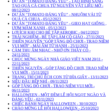
DỰ ÁN "TOMATO ĐÁNG YÊU" - TẠO HÌNH SÁNG
TẠO QUẢ CÀ CHUA TỪ NGUYÊN VẬT LIỆU MỞ -
08/12/2023
DỰ ÁN "TOMATO ĐÁNG YÊU" - NHUỘM VẢI TỪ
QUẢ CÀ CHUA - 05/12/2023
DỰ ÁN "TOMATO ĐÁNG YÊU" - GIEO HẠT GIỐNG ,
ƯƠM MẦM XANH - 05/12/2023
LỢI ÍCH KHI CHO BÉ TẬP AEROBIC - 04/12/2023
TRẢI NGHIỆM - BÉ TẬP LÀM CÔ GIÁO - 27/11/2023
THIỆN NGUYỆN "GÓP TẶNG ĐỒ CHƠI - TRAO NIỀM
VUI MỚI" - MÁI ẤM TỪ HẠNH - 25/11/2023
CẢM THỤ ÂM NHẠC - NHỚ ƠN THẦY CÔ -
24/11/2023
CHÚC MỪNG NGÀY NHÀ GIÁO VIỆT NAM 20/11 -
22/11/2023
THIỆN NGUYỆN - GÓP TẶNG ĐỒ CHƠI, TRAO NIỀM
VUI MỚI - 15/11/2023
TRANG TRÍ CHÚ ẾCH CON TỪ ĐĨA GIẤY - 13/11/2023
SIÊU ĐẦU BẾP NHÍ - 09/11/2023
GÓP TẶNG ĐỒ CHƠI - TRAO NIỀM VUI MỚI -
06/11/2023
HALLOWEEN - MỘT ĐÊM LỄ HỘI NGỌT NGÀO VÀ
ĐÁNG YÊU - 02/11/2023
CHIẾC BÁNH NGÀY HALLOWEEN - 30/10/2023
CHÀO MỪNG LỄ HỘI HALLOWEEN - 25/10/2023