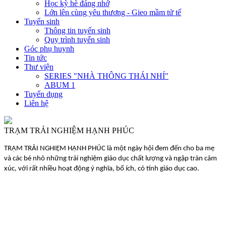
Học kỳ hè đáng nhớ
Lớn lên cùng yêu thương - Gieo mầm tử tế
Tuyển sinh
Thông tin tuyển sinh
Quy trình tuyển sinh
Góc phụ huynh
Tin tức
Thư viện
SERIES "NHÀ THÔNG THÁI NHÍ"
ABUM 1
Tuyển dụng
Liên hệ
TRẠM TRẢI NGHIỆM HẠNH PHÚC
TRẠM TRẢI NGHIỆM HẠNH PHÚC là một ngày hội đem đến cho ba mẹ
và các bé nhỏ những trải nghiệm giáo dục chất lượng và ngập tràn cảm
xúc, với rất nhiều hoạt động ý nghĩa, bổ ích, có tính giáo dục cao.