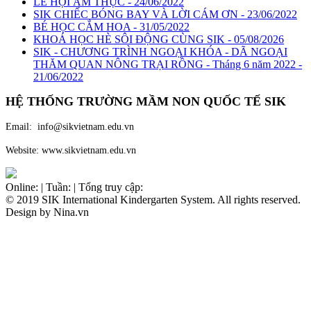
LỄ HỘI ẨM THỰC - 24/06/2022
SIK CHIẾC BÓNG BAY VÀ LỜI CÁM ƠN - 23/06/2022
BÉ HỌC CẮM HOA - 31/05/2022
KHOÁ HỌC HÈ SÔI ĐỘNG CÙNG SIK - 05/08/2026
SIK - CHƯƠNG TRÌNH NGOẠI KHÓA - DÃ NGOẠI
THĂM QUAN NÔNG TRẠI RỒNG - Tháng 6 năm 2022 -
21/06/2022
HỆ THỐNG TRƯỜNG MẦM NON QUỐC TẾ
SIK
Email: info@sikvietnam.edu.vn
Website: www.sikvietnam.edu.vn
Online:
|
Tuần:
|
Tổng truy cập:
© 2019 SIK International Kindergarten System. All rights reserved.
Design by Nina.vn