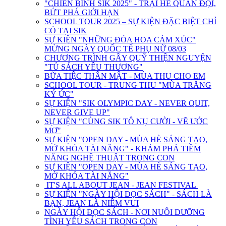
"CHIẾN BINH SIK 2025" - TRẠI HÈ QUÂN ĐỘI,
BỨT PHÁ GIỚI HẠN
SCHOOL TOUR 2025 – SỰ KIỆN ĐẶC BIỆT CHỈ
CÓ TẠI SIK
SỰ KIỆN "NHỮNG ĐÓA HOA CẢM XÚC"
MỪNG NGÀY QUỐC TẾ PHỤ NỮ 08/03
CHƯƠNG TRÌNH GÂY QUỸ THIỆN NGUYỆN
"TỦ SÁCH YÊU THƯƠNG"
BỮA TIỆC THÂN MẬT - MÙA THU CHO EM
SCHOOL TOUR - TRUNG THU "MÙA TRĂNG
KÝ ỨC"
SỰ KIỆN "SIK OLYMPIC DAY - NEVER QUIT,
NEVER GIVE UP"
SỰ KIỆN "CÙNG SIK TÔ NỤ CƯỜI - VẼ ƯỚC
MƠ"
SỰ KIỆN "OPEN DAY - MÙA HÈ SÁNG TẠO,
MỞ KHÓA TÀI NĂNG" - KHÁM PHÁ TIỀM
NĂNG NGHỆ THUẬT TRONG CON
SỰ KIỆN "OPEN DAY - MÙA HÈ SÁNG TẠO,
MỞ KHÓA TÀI NĂNG"
IT'S ALL ABOUT JEAN - JEAN FESTIVAL
SỰ KIỆN "NGÀY HỘI ĐỌC SÁCH" - SÁCH LÀ
BẠN, JEAN LÀ NIỀM VUI
NGÀY HỘI ĐỌC SÁCH - NƠI NUÔI DƯỠNG
TÌNH YÊU SÁCH TRONG CON