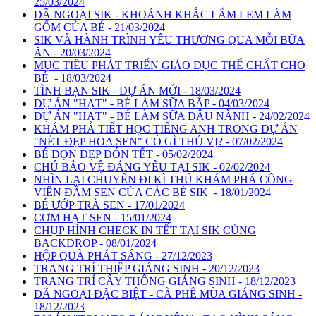
25/03/2024
DÃ NGOẠI SIK - KHOẢNH KHẮC LẤM LEM LÀM
GỐM CỦA BÉ - 21/03/2024
SIK VÀ HÀNH TRÌNH YÊU THƯƠNG QUA MỖI BỮA
ĂN - 20/03/2024
MỤC TIÊU PHÁT TRIỂN GIÁO DỤC THỂ CHẤT CHO
BÉ - 18/03/2024
TÌNH BẠN SIK - DỰ ÁN MỚI - 18/03/2024
DỰ ÁN "HẠT" - BÉ LÀM SỮA BẮP - 04/03/2024
DỰ ÁN "HẠT" - BÉ LÀM SỮA ĐẬU NÀNH - 24/02/2024
KHÁM PHÁ TIẾT HỌC TIẾNG ANH TRONG DỰ ÁN
"NÉT ĐẸP HOA SEN" CÓ GÌ THÚ VỊ? - 07/02/2024
BÉ DỌN DẸP ĐÓN TẾT - 05/02/2024
CHÚ BẢO VỆ ĐÁNG YÊU TẠI SIK - 02/02/2024
NHÌN LẠI CHUYẾN ĐI KÌ THÚ KHÁM PHÁ CÔNG
VIÊN ĐẦM SEN CỦA CÁC BÉ SIK - 18/01/2024
BÉ ƯỚP TRÀ SEN - 17/01/2024
CƠM HẠT SEN - 15/01/2024
CHỤP HÌNH CHECK IN TẾT TẠI SIK CÙNG
BACKDROP - 08/01/2024
HỘP QUÀ PHÁT SÁNG - 27/12/2023
TRANG TRÍ THIỆP GIÁNG SINH - 20/12/2023
TRANG TRÍ CÂY THÔNG GIÁNG SINH - 18/12/2023
DÃ NGOẠI ĐẶC BIỆT - CÀ PHÊ MÙA GIÁNG SINH -
18/12/2023