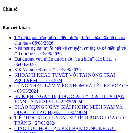
Chia sẻ:
Bài viết khác:
Từ một quả trứng nhỏ... đến những bước chân đầu tiên của
chú rùa - 06/08/2026
Nếu những hạt muối biết kể chuyện, chúng sẽ kể điều gì về
đại dương? - 06/08/2026
Đại dương vừa nhận được một "bưu kiện" đặc biệt... -
06/08/2026
SIK WonderBloom™ - 06/08/2026
KHOẢNH KHẮC TUYỆT VỜI TẠI NÔNG TRẠI
PROFARM - 18/10/2024
CÙNG NHAU LÀM VIỆC NHÓM VÀ LẬP KẾ HOẠCH
- 05/06/2024
SỰ KIỆN "NGÀY HỘI ĐỌC SÁCH" - SÁCH LÀ BẠN,
JEAN LÀ NIỀM VUI - 27/05/2024
CHÀO MỪNG NGÀY GIẢI PHÓNG MIỀN NAM VÀ
QUỐC TẾ LAO ĐỘNG - 16/04/2024
TIẾT HỌC KỂ CHUYỆN - SỰ TÍCH BÔNG HOA CÚC
TRẮNG - 27/03/2024
GIAO LƯU HỌC TẬP, KẾT BẠN CÙNG NHAU -