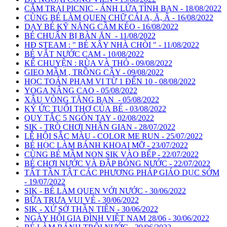
CẮM TRẠI PICNIC - ÁNH LỬA TÌNH BẠN - 18/08/2022
CÙNG BÉ LÀM QUEN CHỮ CÁI A, Ă, Â - 16/08/2022
DẠY BÉ KỸ NĂNG CẦM KÉO - 16/08/2022
BÉ CHUẨN BỊ BÀN ĂN - 11/08/2022
HĐ STEAM : " BÉ XÂY NHÀ CHÒI " - 11/08/2022
BÉ VẮT NƯỚC CAM - 10/08/2022
KỂ CHUYỆN : RÙA VÀ THỎ - 09/08/2022
GIEO MẦM , TRỒNG CÂY - 09/08/2022
HỌC TOÁN PHẠM VI TỪ 1 ĐẾN 10 - 08/08/2022
YOGA NÂNG CAO - 05/08/2022
XÂU VÒNG TẶNG BẠN - 05/08/2022
KÝ ỨC TUỔI THƠ CỦA BÉ - 03/08/2022
QUY TẮC 5 NGÓN TAY - 02/08/2022
SIK - TRÒ CHƠI NHÂN GIAN - 28/07/2022
LỄ HỘI SẮC MÀU - COLOR ME RUN - 25/07/2022
BÉ HỌC LÀM BÁNH KHOAI MỠ - 23/07/2022
CÙNG BÉ MẦM NON SIK VÀO BẾP - 22/07/2022
BÉ CHƠI NƯỚC VÀ ĐẬP BÓNG NƯỚC - 22/07/2022
TẤT TẦN TẬT CÁC PHƯƠNG PHÁP GIÁO DỤC SỚM
- 19/07/2022
SIK - BÉ LÀM QUEN VỚI NƯỚC - 30/06/2022
BỮA TRƯA VUI VẺ - 30/06/2022
SIK - XỨ SỞ THẦN TIÊN - 30/06/2022
NGÀY HỘI GIA ĐÌNH VIỆT NAM 28/06 - 30/06/2022