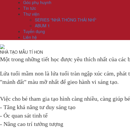
Góc phụ huynh
Tin tức
Thư viện
SERIES "NHÀ THÔNG THÁI NHÍ"
ABUM 1
Tuyển dụng
Liên hệ
NHÀ TẠO MẪU TÍ HON
Một trong những tiết học được yêu thích nhất của các b
Lứa tuổi mầm non là lứa tuổi tràn ngập xúc cảm, phát tr
"mảnh đất" màu mỡ nhất để gieo hành vi sáng tạo.
Việc cho bé tham gia tạo hình càng nhiều, càng giúp bé
- Tăng khả năng tư duy sáng tạo
- Óc quan sát tinh tế
- Nâng cao trí tưởng tượng