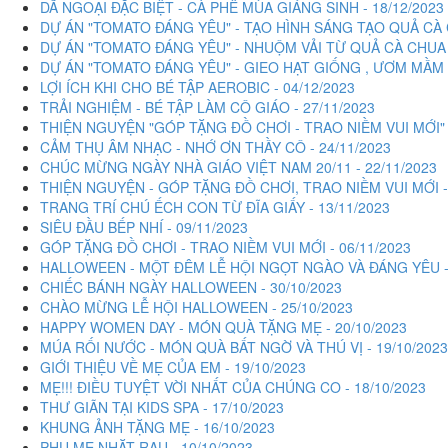
DÃ NGOẠI ĐẶC BIỆT - CÀ PHÊ MÙA GIÁNG SINH - 18/12/2023
DỰ ÁN "TOMATO ĐÁNG YÊU" - TẠO HÌNH SÁNG TẠO QUẢ CÀ 
DỰ ÁN "TOMATO ĐÁNG YÊU" - NHUỘM VẢI TỪ QUẢ CÀ CHUA -
DỰ ÁN "TOMATO ĐÁNG YÊU" - GIEO HẠT GIỐNG , ƯƠM MẦM X
LỢI ÍCH KHI CHO BÉ TẬP AEROBIC - 04/12/2023
TRẢI NGHIỆM - BÉ TẬP LÀM CÔ GIÁO - 27/11/2023
THIỆN NGUYỆN "GÓP TẶNG ĐỒ CHƠI - TRAO NIỀM VUI MỚI" -
CẢM THỤ ÂM NHẠC - NHỚ ƠN THẦY CÔ - 24/11/2023
CHÚC MỪNG NGÀY NHÀ GIÁO VIỆT NAM 20/11 - 22/11/2023
THIỆN NGUYỆN - GÓP TẶNG ĐỒ CHƠI, TRAO NIỀM VUI MỚI - 
TRANG TRÍ CHÚ ẾCH CON TỪ ĐĨA GIẤY - 13/11/2023
SIÊU ĐẦU BẾP NHÍ - 09/11/2023
GÓP TẶNG ĐỒ CHƠI - TRAO NIỀM VUI MỚI - 06/11/2023
HALLOWEEN - MỘT ĐÊM LỄ HỘI NGỌT NGÀO VÀ ĐÁNG YÊU - 
CHIẾC BÁNH NGÀY HALLOWEEN - 30/10/2023
CHÀO MỪNG LỄ HỘI HALLOWEEN - 25/10/2023
HAPPY WOMEN DAY - MÓN QUÀ TẶNG MẸ - 20/10/2023
MÚA RỐI NƯỚC - MÓN QUÀ BẤT NGỜ VÀ THÚ VỊ - 19/10/2023
GIỚI THIỆU VỀ MẸ CỦA EM - 19/10/2023
MẸ!!! ĐIỀU TUYỆT VỜI NHẤT CỦA CHÚNG CO - 18/10/2023
THƯ GIÃN TẠI KIDS SPA - 17/10/2023
KHUNG ẢNH TẶNG MẸ - 16/10/2023
PHỤ MẸ NHẶT RAU - 10/10/2023