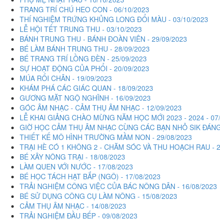
TRANG TRÍ CHÚ HEO CON - 06/10/2023
THÍ NGHIỆM TRỨNG KHỦNG LONG ĐỔI MÀU - 03/10/2023
LỄ HỘI TẾT TRUNG THU - 03/10/2023
BÁNH TRUNG THU - BÁNH ĐOÀN VIÊN - 29/09/2023
BÉ LÀM BÁNH TRUNG THU - 28/09/2023
BÉ TRANG TRÍ LỒNG ĐÈN - 25/09/2023
SỰ HOẠT ĐỘNG CỦA PHỔI - 20/09/2023
MÚA RỐI CHÂN - 19/09/2023
KHÁM PHÁ CÁC GIÁC QUAN - 18/09/2023
GƯƠNG MẶT NGỘ NGHĨNH - 16/09/2023
GÓC ÂM NHẠC - CẢM THỤ ÂM NHẠC - 12/09/2023
LỄ KHAI GIẢNG CHÀO MỪNG NĂM HỌC MỚI 2023 - 2024 - 07/
GIỜ HỌC CẢM THỤ ÂM NHẠC CÙNG CÁC BẠN NHỎ SIK ĐÁNG Y
THIẾT KẾ MÔ HÌNH TRƯỜNG MẦM NON - 29/08/2023
TRẠI HÈ CÓ 1 KHÔNG 2 - CHĂM SÓC VÀ THU HOẠCH RAU - 2
BÉ XÂY NÔNG TRẠI - 18/08/2023
LÀM QUEN VỚI NƯỚC - 17/08/2023
BÉ HỌC TÁCH HẠT BẮP (NGÔ) - 17/08/2023
TRẢI NGHIỆM CÔNG VIỆC CỦA BÁC NÔNG DÂN - 16/08/2023
BÉ SỬ DỤNG CÔNG CỤ LÀM NÔNG - 15/08/2023
CẢM THỤ ÂM NHẠC - 14/08/2023
TRẢI NGHIỆM ĐẦU BẾP - 09/08/2023