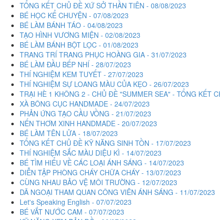
TỔNG KẾT CHỦ ĐỀ XỨ SỞ THẦN TIÊN - 08/08/2023
BÉ HỌC KỂ CHUYỆN - 07/08/2023
BÉ LÀM BÁNH TÁO - 04/08/2023
TẠO HÌNH VƯƠNG MIỆN - 02/08/2023
BÉ LÀM BÁNH BỘT LỌC - 01/08/2023
TRANG TRÍ TRANG PHỤC HOÀNG GIA - 31/07/2023
BÉ LÀM ĐẦU BẾP NHÍ - 28/07/2023
THÍ NGHIỆM KEM TUYẾT - 27/07/2023
THÍ NGHIỆM SỰ LOANG MÀU CỦA KẸO - 26/07/2023
TRẠI HÈ 1 KHÔNG 2 - CHỦ ĐỀ "SUMMER SEA" - TỔNG KẾT CH
XÀ BÔNG CỤC HANDMADE - 24/07/2023
PHẢN ỨNG TẠO CẦU VỒNG - 21/07/2023
NẾN THƠM XINH HANDMADE - 20/07/2023
BÉ LÀM TÊN LỬA - 18/07/2023
TỔNG KẾT CHỦ ĐỀ KỸ NĂNG SINH TỒN - 17/07/2023
THÍ NGHIỆM SẮC MÀU DIỆU KÌ - 14/07/2023
BÉ TÌM HIỂU VỀ CÁC LOẠI ÁNH SÁNG - 14/07/2023
DIỄN TẬP PHÒNG CHÁY CHỮA CHÁY - 13/07/2023
CÙNG NHAU BẢO VỆ MÔI TRƯỜNG - 12/07/2023
DÃ NGOẠI THAM QUAN CÔNG VIÊN ÁNH SÁNG - 11/07/2023
Let's Speaking English - 07/07/2023
BÉ VẮT NƯỚC CAM - 07/07/2023