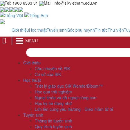
Tel: 1900 6363 31
Mail: info@sikvietnam.edu.vn
Giới thiệu
Học thuật
Tuyển sinh
Góc phụ huynh
Tin tức
Thư viện
Tu
MENU
Giới thiệu
Câu chuyện về SIK
Cơ sở của SIK
Học thuật
Triết lý giáo dục SIK WonderBloom™
Học qua trải nghiệm
Ngoại khóa và dã ngoại cùng con
Học kỳ hè đáng nhớ
Lớn lên cùng yêu thương - Gieo mầm tử tế
Tuyển sinh
Thông tin tuyển sinh
Quy trình tuyển sinh