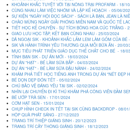
KHOẢNH KHẮC TUYỆT VỜI TẠI NÔNG TRẠI PROFARM - 18/10
CÙNG NHAU LÀM VIỆC NHÓM VÀ LẬP KẾ HOẠCH - 05/06/202
SỰ KIỆN "NGÀY HỘI ĐỌC SÁCH" - SÁCH LÀ BẠN, JEAN LÀ NIỀM
CHÀO MỪNG NGÀY GIẢI PHÓNG MIỀN NAM VÀ QUỐC TẾ LAO 
TIẾT HỌC KỂ CHUYỆN - SỰ TÍCH BÔNG HOA CÚC TRẮNG - 2
GIAO LƯU HỌC TẬP, KẾT BẠN CÙNG NHAU - 25/03/2024
DÃ NGOẠI SIK - KHOẢNH KHẮC LẤM LEM LÀM GỐM CỦA BÉ - 
SIK VÀ HÀNH TRÌNH YÊU THƯƠNG QUA MỖI BỮA ĂN - 20/03/
MỤC TIÊU PHÁT TRIỂN GIÁO DỤC THỂ CHẤT CHO BÉ - 18/03
TÌNH BẠN SIK - DỰ ÁN MỚI - 18/03/2024
DỰ ÁN "HẠT" - BÉ LÀM SỮA BẮP - 04/03/2024
DỰ ÁN "HẠT" - BÉ LÀM SỮA ĐẬU NÀNH - 24/02/2024
KHÁM PHÁ TIẾT HỌC TIẾNG ANH TRONG DỰ ÁN "NÉT ĐẸP HOA
BÉ DỌN DẸP ĐÓN TẾT - 05/02/2024
CHÚ BẢO VỆ ĐÁNG YÊU TẠI SIK - 02/02/2024
NHÌN LẠI CHUYẾN ĐI KÌ THÚ KHÁM PHÁ CÔNG VIÊN ĐẦM SEN
BÉ ƯỚP TRÀ SEN - 17/01/2024
CƠM HẠT SEN - 15/01/2024
CHỤP HÌNH CHECK IN TẾT TẠI SIK CÙNG BACKDROP - 08/01
HỘP QUÀ PHÁT SÁNG - 27/12/2023
TRANG TRÍ THIỆP GIÁNG SINH - 20/12/2023
TRANG TRÍ CÂY THÔNG GIÁNG SINH - 18/12/2023