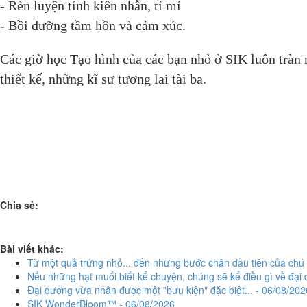
- Rèn luyện tính kiên nhẫn, tỉ mỉ
- Bồi dưỡng tầm hồn và cảm xúc.
Các giờ học Tạo hình của các bạn nhỏ ở SIK luôn tràn 
thiết kế, những kĩ sư tương lai tài ba.
Chia sẻ:
Bài viết khác:
Từ một quả trứng nhỏ... đến những bước chân đầu tiên của chú 
Nếu những hạt muối biết kể chuyện, chúng sẽ kể điều gì về đạ
Đại dương vừa nhận được một "bưu kiện" đặc biệt... - 06/08/202
SIK WonderBloom™ - 06/08/2026