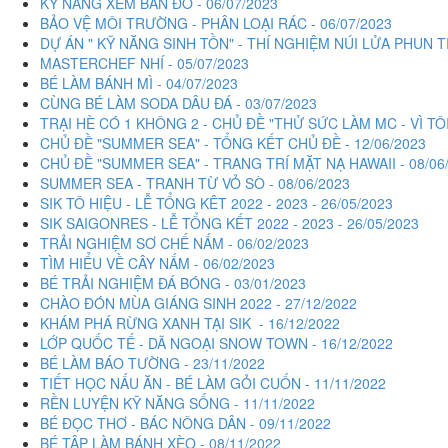
KỸ NĂNG XEM BẢN ĐỒ - 06/07/2023
BẢO VỆ MÔI TRƯỜNG - PHÂN LOẠI RÁC - 06/07/2023
DỰ ÁN " KỸ NĂNG SINH TỒN" - THÍ NGHIỆM NÚI LỬA PHUN TR
MASTERCHEF NHÍ - 05/07/2023
BÉ LÀM BÁNH MÌ - 04/07/2023
CÙNG BÉ LÀM SODA DÂU ĐÁ - 03/07/2023
TRẠI HÈ CÓ 1 KHÔNG 2 - CHỦ ĐỀ "THỬ SỨC LÀM MC - VÌ TÔI 
CHỦ ĐỀ "SUMMER SEA" - TỔNG KẾT CHỦ ĐỀ - 12/06/2023
CHỦ ĐỀ "SUMMER SEA" - TRANG TRÍ MẶT NẠ HAWAII - 08/06
SUMMER SEA - TRANH TỪ VỎ SÒ - 08/06/2023
SIK TÔ HIỆU - LỄ TỔNG KÊT 2022 - 2023 - 26/05/2023
SIK SAIGONRES - LỄ TỔNG KẾT 2022 - 2023 - 26/05/2023
TRẢI NGHIỆM SƠ CHẾ NẤM - 06/02/2023
TÌM HIỂU VỀ CÂY NẤM - 06/02/2023
BÉ TRẢI NGHIỆM ĐÁ BÓNG - 03/01/2023
CHÀO ĐÓN MÙA GIÁNG SINH 2022 - 27/12/2022
KHÁM PHÁ RỪNG XANH TẠI SIK - 16/12/2022
LỚP QUỐC TẾ - DÃ NGOẠI SNOW TOWN - 16/12/2022
BÉ LÀM BÁO TƯỜNG - 23/11/2022
TIẾT HỌC NẤU ĂN - BÉ LÀM GỎI CUỐN - 11/11/2022
RỀN LUYỆN KỸ NĂNG SỐNG - 11/11/2022
BÉ ĐỌC THƠ - BÁC NÔNG DÂN - 09/11/2022
BÉ TẬP LÀM BÁNH XÈO - 08/11/2022