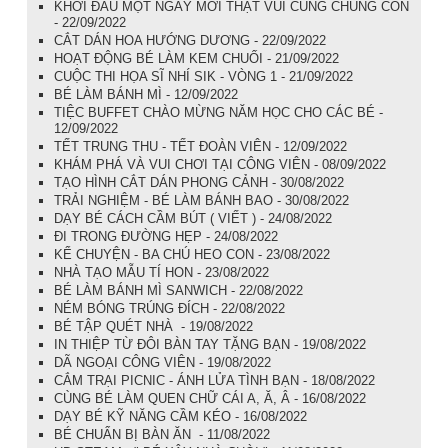
KHỞI ĐẦU MỘT NGÀY MỚI THẬT VUI CÙNG CHÚNG CON
- 22/09/2022
CẮT DÁN HOA HƯỚNG DƯƠNG - 22/09/2022
HOẠT ĐỘNG BÉ LÀM KEM CHUỐI - 21/09/2022
CUỘC THI HỌA SĨ NHÍ SIK - VÒNG 1 - 21/09/2022
BÉ LÀM BÁNH MÌ - 12/09/2022
TIỆC BUFFET CHÀO MỪNG NĂM HỌC CHO CÁC BÉ -
12/09/2022
TẾT TRUNG THU - TẾT ĐOÀN VIÊN - 12/09/2022
KHÁM PHÁ VÀ VUI CHƠI TẠI CÔNG VIÊN - 08/09/2022
TẠO HÌNH CẮT DÁN PHONG CẢNH - 30/08/2022
TRẢI NGHIỆM - BÉ LÀM BÁNH BAO - 30/08/2022
DẠY BÉ CÁCH CẦM BÚT ( VIẾT ) - 24/08/2022
ĐI TRONG ĐƯỜNG HẸP - 24/08/2022
KỂ CHUYỆN - BA CHÚ HEO CON - 23/08/2022
NHÀ TẠO MẪU TÍ HON - 23/08/2022
BÉ LÀM BÁNH MÌ SANWICH - 22/08/2022
NÉM BÓNG TRÚNG ĐÍCH - 22/08/2022
BÉ TẬP QUÉT NHÀ - 19/08/2022
IN THIỆP TỪ ĐÔI BÀN TAY TẶNG BẠN - 19/08/2022
DÃ NGOẠI CÔNG VIÊN - 19/08/2022
CẮM TRẠI PICNIC - ÁNH LỬA TÌNH BẠN - 18/08/2022
CÙNG BÉ LÀM QUEN CHỮ CÁI A, Ă, Â - 16/08/2022
DẠY BÉ KỸ NĂNG CẦM KÉO - 16/08/2022
BÉ CHUẨN BỊ BÀN ĂN - 11/08/2022