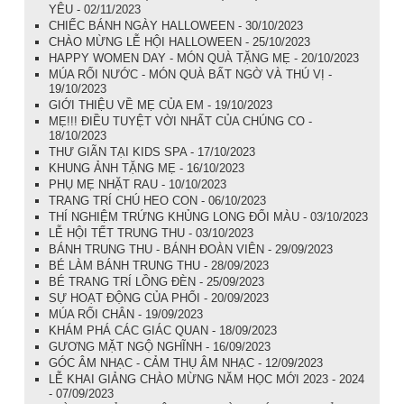
YÊU - 02/11/2023
CHIẾC BÁNH NGÀY HALLOWEEN - 30/10/2023
CHÀO MỪNG LỄ HỘI HALLOWEEN - 25/10/2023
HAPPY WOMEN DAY - MÓN QUÀ TẶNG MẸ - 20/10/2023
MÚA RỐI NƯỚC - MÓN QUÀ BẤT NGỜ VÀ THÚ VỊ -
19/10/2023
GIỚI THIỆU VỀ MẸ CỦA EM - 19/10/2023
MẸ!!! ĐIỀU TUYỆT VỜI NHẤT CỦA CHÚNG CO -
18/10/2023
THƯ GIÃN TẠI KIDS SPA - 17/10/2023
KHUNG ẢNH TẶNG MẸ - 16/10/2023
PHỤ MẸ NHẶT RAU - 10/10/2023
TRANG TRÍ CHÚ HEO CON - 06/10/2023
THÍ NGHIỆM TRỨNG KHỦNG LONG ĐỔI MÀU - 03/10/2023
LỄ HỘI TẾT TRUNG THU - 03/10/2023
BÁNH TRUNG THU - BÁNH ĐOÀN VIÊN - 29/09/2023
BÉ LÀM BÁNH TRUNG THU - 28/09/2023
BÉ TRANG TRÍ LỒNG ĐÈN - 25/09/2023
SỰ HOẠT ĐỘNG CỦA PHỔI - 20/09/2023
MÚA RỐI CHÂN - 19/09/2023
KHÁM PHÁ CÁC GIÁC QUAN - 18/09/2023
GƯƠNG MẶT NGỘ NGHĨNH - 16/09/2023
GÓC ÂM NHẠC - CẢM THỤ ÂM NHẠC - 12/09/2023
LỄ KHAI GIẢNG CHÀO MỪNG NĂM HỌC MỚI 2023 - 2024
- 07/09/2023