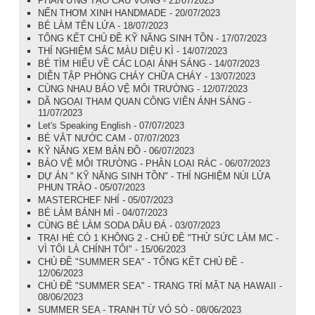
PHẢN ỨNG TẠO CẦU VỒNG - 21/07/2023
NẾN THƠM XINH HANDMADE - 20/07/2023
BÉ LÀM TÊN LỬA - 18/07/2023
TỔNG KẾT CHỦ ĐỀ KỸ NĂNG SINH TỒN - 17/07/2023
THÍ NGHIỆM SẮC MÀU DIỆU KÌ - 14/07/2023
BÉ TÌM HIỂU VỀ CÁC LOẠI ÁNH SÁNG - 14/07/2023
DIỄN TẬP PHÒNG CHÁY CHỮA CHÁY - 13/07/2023
CÙNG NHAU BẢO VỆ MÔI TRƯỜNG - 12/07/2023
DÃ NGOẠI THAM QUAN CÔNG VIÊN ÁNH SÁNG -
11/07/2023
Let's Speaking English - 07/07/2023
BÉ VẮT NƯỚC CAM - 07/07/2023
KỸ NĂNG XEM BẢN ĐỒ - 06/07/2023
BẢO VỆ MÔI TRƯỜNG - PHÂN LOẠI RÁC - 06/07/2023
DỰ ÁN " KỸ NĂNG SINH TỒN" - THÍ NGHIỆM NÚI LỬA
PHUN TRÀO - 05/07/2023
MASTERCHEF NHÍ - 05/07/2023
BÉ LÀM BÁNH MÌ - 04/07/2023
CÙNG BÉ LÀM SODA DÂU ĐÁ - 03/07/2023
TRẠI HÈ CÓ 1 KHÔNG 2 - CHỦ ĐỀ "THỬ SỨC LÀM MC -
VÌ TÔI LÀ CHÍNH TÔI" - 15/06/2023
CHỦ ĐỀ "SUMMER SEA" - TỔNG KẾT CHỦ ĐỀ -
12/06/2023
CHỦ ĐỀ "SUMMER SEA" - TRANG TRÍ MẶT NẠ HAWAII -
08/06/2023
SUMMER SEA - TRANH TỪ VỎ SÒ - 08/06/2023