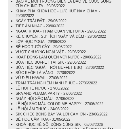
BẢO VỆ MÔI TRƯỜNG BIỂN LÀ BẢO VỆ CUỘC SỐNG
CỦA CHÚNG TA - 29/06/2022
KHÁM PHÁ KHOA HỌC - LỰC HÚT NAM CHÂM -
29/06/2022
NGÀY TRÁI ĐẤT - 29/06/2022
TIẾT ÂM NHẠC - 29/06/2022
NGOẠI KHÓA - THAM QUAN VIETOPIA - 29/06/2022
KỂ CHUYỆN : SỰ TÍCH NGÀY VÀ ĐÊM - 29/06/2022
LỚP HỌC YOGA - 29/06/2022
BÉ HỌC TƯỚI CÂY - 29/06/2022
VƯỢT CHƯỚNG NGẠI VẬT - 29/06/2022
HOẠT ĐỘNG LÀM QUEN VỚI NƯỚC - 29/06/2022
BỮA TIỆC BUFFET TẠI SIK - 29/06/2022
BỮA TIỆC NGOÀI TRỜI BUFFET BBQ - 28/06/2022
SỨC KHỎE LÀ VÀNG - 27/06/2022
VŨ ĐIỆU HAWAII - 27/06/2022
TRẠM TRẢI NGHIỆM HẠNH PHÚC - 27/06/2022
LỄ HỘI TÉ NƯỚC - 27/06/2022
SPA AND PIJAMA PARTY - 27/06/2022
NGÀY HỘI SẮC MÀU - 27/06/2022
LỄ HỘI SẮC MÀU COLOR ME HAPPY - 27/06/2022
LỄ HỘI ẨM THỰC - 24/06/2022
SIK CHIẾC BÓNG BAY VÀ LỜI CÁM ƠN - 23/06/2022
BÉ HỌC CẮM HOA - 31/05/2022
KHOÁ HỌC HÈ SÔI ĐỘNG CÙNG SIK - 05/08/2026