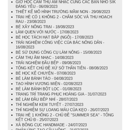
GIỜ HỌC CẢM THỤ ÂM NHẠC CÙNG CÁC BẠN NHỎ SIK
ĐÁNG YÊU - 06/09/2023
THIẾT KẾ MÔ HÌNH TRƯỜNG MẦM NON - 29/08/2023
TRẠI HÈ CÓ 1 KHÔNG 2 - CHĂM SÓC VÀ THU HOẠCH
RAU - 23/08/2023
BÉ XÂY NÔNG TRẠI - 18/08/2023
LÀM QUEN VỚI NƯỚC - 17/08/2023
BÉ HỌC TÁCH HẠT BẮP (NGÔ) - 17/08/2023
TRẢI NGHIỆM CÔNG VIỆC CỦA BÁC NÔNG DÂN -
16/08/2023
BÉ SỬ DỤNG CÔNG CỤ LÀM NÔNG - 15/08/2023
CẢM THỤ ÂM NHẠC - 14/08/2023
TRẢI NGHIỆM ĐẦU BẾP - 09/08/2023
TỔNG KẾT CHỦ ĐỀ XỨ SỞ THẦN TIÊN - 08/08/2023
BÉ HỌC KỂ CHUYỆN - 07/08/2023
BÉ LÀM BÁNH TÁO - 04/08/2023
TẠO HÌNH VƯƠNG MIỆN - 02/08/2023
BÉ LÀM BÁNH BỘT LỌC - 01/08/2023
TRANG TRÍ TRANG PHỤC HOÀNG GIA - 31/07/2023
BÉ LÀM ĐẦU BẾP NHÍ - 28/07/2023
THÍ NGHIỆM KEM TUYẾT - 27/07/2023
THÍ NGHIỆM SỰ LOANG MÀU CỦA KẸO - 26/07/2023
TRẠI HÈ 1 KHÔNG 2 - CHỦ ĐỀ "SUMMER SEA" - TỔNG
KẾT CHỦ Đ - 25/07/2023
XÀ BÔNG CỤC HANDMADE - 24/07/2023