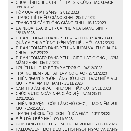
CHỤP HÌNH CHECK IN TẾT TẠI SIK CÙNG BACKDROP -
08/01/2024
HỘP QUÀ PHÁT SÁNG - 27/12/2023
TRANG TRÍ THIỆP GIÁNG SINH - 20/12/2023
TRANG TRÍ CÂY THÔNG GIÁNG SINH - 18/12/2023
DÃ NGOẠI ĐẶC BIỆT - CÀ PHÊ MÙA GIÁNG SINH -
18/12/2023
DỰ ÁN "TOMATO ĐÁNG YÊU" - TẠO HÌNH SÁNG TẠO
QUẢ CÀ CHUA TỪ NGUYÊN VẬT LIỆU MỞ - 08/12/2023
DỰ ÁN "TOMATO ĐÁNG YÊU" - NHUỘM VẢI TỪ QUẢ CÀ
CHUA - 05/12/2023
DỰ ÁN "TOMATO ĐÁNG YÊU" - GIEO HẠT GIỐNG , ƯƠM
MẦM XANH - 05/12/2023
LỢI ÍCH KHI CHO BÉ TẬP AEROBIC - 04/12/2023
TRẢI NGHIỆM - BÉ TẬP LÀM CÔ GIÁO - 27/11/2023
THIỆN NGUYỆN "GÓP TẶNG ĐỒ CHƠI - TRAO NIỀM VUI
MỚI" - MÁI ẤM TỪ HẠNH - 25/11/2023
CẢM THỤ ÂM NHẠC - NHỚ ƠN THẦY CÔ - 24/11/2023
CHÚC MỪNG NGÀY NHÀ GIÁO VIỆT NAM 20/11 -
22/11/2023
THIỆN NGUYỆN - GÓP TẶNG ĐỒ CHƠI, TRAO NIỀM VUI
MỚI - 15/11/2023
TRANG TRÍ CHÚ ẾCH CON TỪ ĐĨA GIẤY - 13/11/2023
SIÊU ĐẦU BẾP NHÍ - 09/11/2023
GÓP TẶNG ĐỒ CHƠI - TRAO NIỀM VUI MỚI - 06/11/2023
HALLOWEEN - MỘT ĐÊM LỄ HỘI NGỌT NGÀO VÀ ĐÁNG