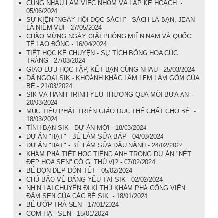
CÙNG NHAU LÀM VIỆC NHÓM VÀ LẬP KẾ HOẠCH -
05/06/2024
SỰ KIỆN "NGÀY HỘI ĐỌC SÁCH" - SÁCH LÀ BẠN, JEAN
LÀ NIỀM VUI - 27/05/2024
CHÀO MỪNG NGÀY GIẢI PHÓNG MIỀN NAM VÀ QUỐC
TẾ LAO ĐỘNG - 16/04/2024
TIẾT HỌC KỂ CHUYỆN - SỰ TÍCH BÔNG HOA CÚC
TRẮNG - 27/03/2024
GIAO LƯU HỌC TẬP, KẾT BẠN CÙNG NHAU - 25/03/2024
DÃ NGOẠI SIK - KHOẢNH KHẮC LẤM LEM LÀM GỐM CỦA
BÉ - 21/03/2024
SIK VÀ HÀNH TRÌNH YÊU THƯƠNG QUA MỖI BỮA ĂN -
20/03/2024
MỤC TIÊU PHÁT TRIỂN GIÁO DỤC THỂ CHẤT CHO BÉ -
18/03/2024
TÌNH BẠN SIK - DỰ ÁN MỚI - 18/03/2024
DỰ ÁN "HẠT" - BÉ LÀM SỮA BẮP - 04/03/2024
DỰ ÁN "HẠT" - BÉ LÀM SỮA ĐẬU NÀNH - 24/02/2024
KHÁM PHÁ TIẾT HỌC TIẾNG ANH TRONG DỰ ÁN "NÉT
ĐẸP HOA SEN" CÓ GÌ THÚ VỊ? - 07/02/2024
BÉ DỌN DẸP ĐÓN TẾT - 05/02/2024
CHÚ BẢO VỆ ĐÁNG YÊU TẠI SIK - 02/02/2024
NHÌN LẠI CHUYẾN ĐI KÌ THÚ KHÁM PHÁ CÔNG VIÊN
ĐẦM SEN CỦA CÁC BÉ SIK - 18/01/2024
BÉ ƯỚP TRÀ SEN - 17/01/2024
CƠM HẠT SEN - 15/01/2024