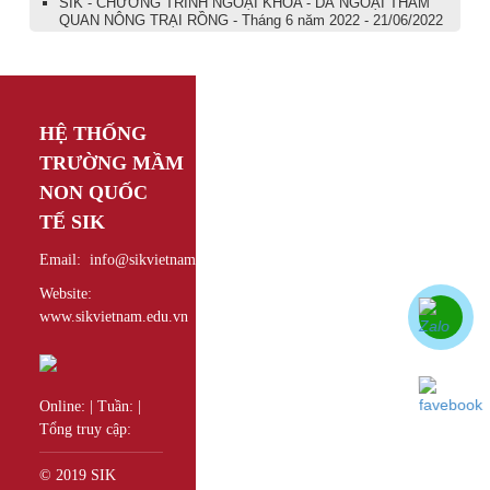
SIK - CHƯƠNG TRÌNH NGOẠI KHÓA - DÃ NGOẠI THĂM
QUAN NÔNG TRẠI RỒNG - Tháng 6 năm 2022 - 21/06/2022
HỆ THỐNG
TRƯỜNG MẦM
NON QUỐC
TẾ
SIK
Email: info@sikvietnam.edu.vn
Website:
www.sikvietnam.edu.vn
Online:
|
Tuần:
|
Tổng truy cập:
© 2019 SIK