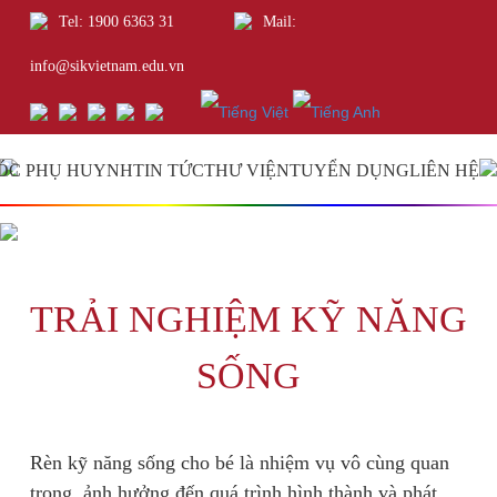
Tel: 1900 6363 31
Mail:
info@sikvietnam.edu.vn
ÓC PHỤ HUYNH
TIN TỨC
THƯ VIỆN
TUYỂN DỤNG
LIÊN HỆ
TRẢI NGHIỆM KỸ NĂNG
SỐNG
Rèn kỹ năng sống cho bé là nhiệm vụ vô cùng quan
trọng, ảnh hưởng đến quá trình hình thành và phát