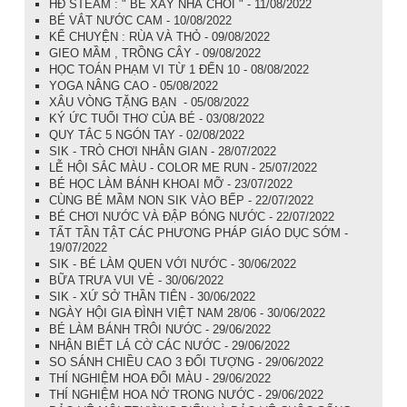
HĐ STEAM : " BÉ XÂY NHÀ CHÒI " - 11/08/2022
BÉ VẮT NƯỚC CAM - 10/08/2022
KỂ CHUYỆN : RÙA VÀ THỎ - 09/08/2022
GIEO MẦM , TRỒNG CÂY - 09/08/2022
HỌC TOÁN PHẠM VI TỪ 1 ĐẾN 10 - 08/08/2022
YOGA NÂNG CAO - 05/08/2022
XÂU VÒNG TẶNG BẠN - 05/08/2022
KÝ ỨC TUỔI THƠ CỦA BÉ - 03/08/2022
QUY TẮC 5 NGÓN TAY - 02/08/2022
SIK - TRÒ CHƠI NHÂN GIAN - 28/07/2022
LỄ HỘI SẮC MÀU - COLOR ME RUN - 25/07/2022
BÉ HỌC LÀM BÁNH KHOAI MỠ - 23/07/2022
CÙNG BÉ MẦM NON SIK VÀO BẾP - 22/07/2022
BÉ CHƠI NƯỚC VÀ ĐẬP BÓNG NƯỚC - 22/07/2022
TẤT TẦN TẬT CÁC PHƯƠNG PHÁP GIÁO DỤC SỚM -
19/07/2022
SIK - BÉ LÀM QUEN VỚI NƯỚC - 30/06/2022
BỮA TRƯA VUI VẺ - 30/06/2022
SIK - XỨ SỞ THẦN TIÊN - 30/06/2022
NGÀY HỘI GIA ĐÌNH VIỆT NAM 28/06 - 30/06/2022
BÉ LÀM BÁNH TRÔI NƯỚC - 29/06/2022
NHẬN BIẾT LÁ CỜ CÁC NƯỚC - 29/06/2022
SO SÁNH CHIỀU CAO 3 ĐỐI TƯỢNG - 29/06/2022
THÍ NGHIỆM HOA ĐỔI MÀU - 29/06/2022
THÍ NGHIỆM HOA NỞ TRONG NƯỚC - 29/06/2022