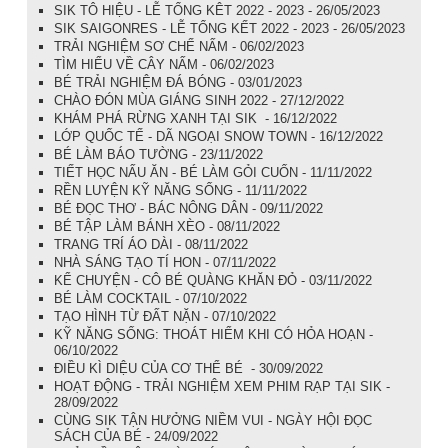
SIK TÔ HIỆU - LỄ TỔNG KÊT 2022 - 2023 - 26/05/2023
SIK SAIGONRES - LỄ TỔNG KẾT 2022 - 2023 - 26/05/2023
TRẢI NGHIỆM SƠ CHẾ NẤM - 06/02/2023
TÌM HIỂU VỀ CÂY NẤM - 06/02/2023
BÉ TRẢI NGHIỆM ĐÁ BÓNG - 03/01/2023
CHÀO ĐÓN MÙA GIÁNG SINH 2022 - 27/12/2022
KHÁM PHÁ RỪNG XANH TẠI SIK - 16/12/2022
LỚP QUỐC TẾ - DÃ NGOẠI SNOW TOWN - 16/12/2022
BÉ LÀM BÁO TƯỜNG - 23/11/2022
TIẾT HỌC NẤU ĂN - BÉ LÀM GỎI CUỐN - 11/11/2022
RỀN LUYỆN KỸ NĂNG SỐNG - 11/11/2022
BÉ ĐỌC THƠ - BÁC NÔNG DÂN - 09/11/2022
BÉ TẬP LÀM BÁNH XÈO - 08/11/2022
TRANG TRÍ ÁO DÀI - 08/11/2022
NHÀ SÁNG TẠO TÍ HON - 07/11/2022
KỂ CHUYỆN - CÔ BÉ QUÀNG KHĂN ĐỎ - 03/11/2022
BÉ LÀM COCKTAIL - 07/10/2022
TẠO HÌNH TỪ ĐẤT NẶN - 07/10/2022
KỸ NĂNG SỐNG: THOÁT HIỂM KHI CÓ HỎA HOẠN -
06/10/2022
ĐIỀU KÌ DIỆU CỦA CƠ THỂ BÉ - 30/09/2022
HOẠT ĐỘNG - TRẢI NGHIỆM XEM PHIM RẠP TẠI SIK -
28/09/2022
CÙNG SIK TẬN HƯỞNG NIỀM VUI - NGÀY HỘI ĐỌC
SÁCH CỦA BÉ - 24/09/2022