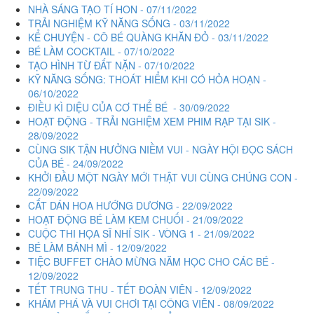
NHÀ SÁNG TẠO TÍ HON - 07/11/2022
TRẢI NGHIỆM KỸ NĂNG SỐNG - 03/11/2022
KỂ CHUYỆN - CÔ BÉ QUÀNG KHĂN ĐỎ - 03/11/2022
BÉ LÀM COCKTAIL - 07/10/2022
TẠO HÌNH TỪ ĐẤT NẶN - 07/10/2022
KỸ NĂNG SỐNG: THOÁT HIỂM KHI CÓ HỎA HOẠN -
06/10/2022
ĐIỀU KÌ DIỆU CỦA CƠ THỂ BÉ - 30/09/2022
HOẠT ĐỘNG - TRẢI NGHIỆM XEM PHIM RẠP TẠI SIK -
28/09/2022
CÙNG SIK TẬN HƯỞNG NIỀM VUI - NGÀY HỘI ĐỌC SÁCH
CỦA BÉ - 24/09/2022
KHỞI ĐẦU MỘT NGÀY MỚI THẬT VUI CÙNG CHÚNG CON -
22/09/2022
CẮT DÁN HOA HƯỚNG DƯƠNG - 22/09/2022
HOẠT ĐỘNG BÉ LÀM KEM CHUỐI - 21/09/2022
CUỘC THI HỌA SĨ NHÍ SIK - VÒNG 1 - 21/09/2022
BÉ LÀM BÁNH MÌ - 12/09/2022
TIỆC BUFFET CHÀO MỪNG NĂM HỌC CHO CÁC BÉ -
12/09/2022
TẾT TRUNG THU - TẾT ĐOÀN VIÊN - 12/09/2022
KHÁM PHÁ VÀ VUI CHƠI TẠI CÔNG VIÊN - 08/09/2022