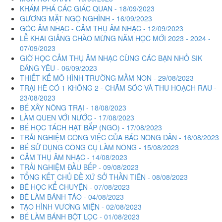
KHÁM PHÁ CÁC GIÁC QUAN - 18/09/2023
GƯƠNG MẶT NGỘ NGHĨNH - 16/09/2023
GÓC ÂM NHẠC - CẢM THỤ ÂM NHẠC - 12/09/2023
LỄ KHAI GIẢNG CHÀO MỪNG NĂM HỌC MỚI 2023 - 2024 -
07/09/2023
GIỜ HỌC CẢM THỤ ÂM NHẠC CÙNG CÁC BẠN NHỎ SIK
ĐÁNG YÊU - 06/09/2023
THIẾT KẾ MÔ HÌNH TRƯỜNG MẦM NON - 29/08/2023
TRẠI HÈ CÓ 1 KHÔNG 2 - CHĂM SÓC VÀ THU HOẠCH RAU -
23/08/2023
BÉ XÂY NÔNG TRẠI - 18/08/2023
LÀM QUEN VỚI NƯỚC - 17/08/2023
BÉ HỌC TÁCH HẠT BẮP (NGÔ) - 17/08/2023
TRẢI NGHIỆM CÔNG VIỆC CỦA BÁC NÔNG DÂN - 16/08/2023
BÉ SỬ DỤNG CÔNG CỤ LÀM NÔNG - 15/08/2023
CẢM THỤ ÂM NHẠC - 14/08/2023
TRẢI NGHIỆM ĐẦU BẾP - 09/08/2023
TỔNG KẾT CHỦ ĐỀ XỨ SỞ THẦN TIÊN - 08/08/2023
BÉ HỌC KỂ CHUYỆN - 07/08/2023
BÉ LÀM BÁNH TÁO - 04/08/2023
TẠO HÌNH VƯƠNG MIỆN - 02/08/2023
BÉ LÀM BÁNH BỘT LỌC - 01/08/2023