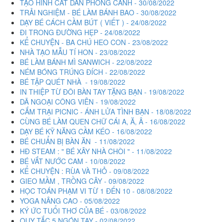
TẠO HÌNH CẮT DÁN PHONG CẢNH - 30/08/2022
TRẢI NGHIỆM - BÉ LÀM BÁNH BAO - 30/08/2022
DẠY BÉ CÁCH CẦM BÚT ( VIẾT ) - 24/08/2022
ĐI TRONG ĐƯỜNG HẸP - 24/08/2022
KỂ CHUYỆN - BA CHÚ HEO CON - 23/08/2022
NHÀ TẠO MẪU TÍ HON - 23/08/2022
BÉ LÀM BÁNH MÌ SANWICH - 22/08/2022
NÉM BÓNG TRÚNG ĐÍCH - 22/08/2022
BÉ TẬP QUÉT NHÀ - 19/08/2022
IN THIỆP TỪ ĐÔI BÀN TAY TẶNG BẠN - 19/08/2022
DÃ NGOẠI CÔNG VIÊN - 19/08/2022
CẮM TRẠI PICNIC - ÁNH LỬA TÌNH BẠN - 18/08/2022
CÙNG BÉ LÀM QUEN CHỮ CÁI A, Ă, Â - 16/08/2022
DẠY BÉ KỸ NĂNG CẦM KÉO - 16/08/2022
BÉ CHUẨN BỊ BÀN ĂN - 11/08/2022
HĐ STEAM : " BÉ XÂY NHÀ CHÒI " - 11/08/2022
BÉ VẮT NƯỚC CAM - 10/08/2022
KỂ CHUYỆN : RÙA VÀ THỎ - 09/08/2022
GIEO MẦM , TRỒNG CÂY - 09/08/2022
HỌC TOÁN PHẠM VI TỪ 1 ĐẾN 10 - 08/08/2022
YOGA NÂNG CAO - 05/08/2022
KÝ ỨC TUỔI THƠ CỦA BÉ - 03/08/2022
QUY TẮC 5 NGÓN TAY - 02/08/2022