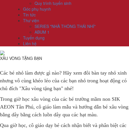
Quy trình tuyển sinh
Góc phụ huynh
Tin tức
Thư viện
SERIES "NHÀ THÔNG THÁI NHÍ"
ABUM 1
Tuyển dụng
Liên hệ
XÂU VÒNG TẶNG BẠN
Các bé nhỏ làm được gì nào? Hãy xem đôi bàn tay nhỏ xinh
nhưng vô cùng khéo léo của các bạn nhỏ trong hoạt động có
chủ đích "Xâu vòng tặng bạn" nhé!
Trong giờ học xâu vòng của các bé trường mầm non SIK
AEON Tân Phú, cô giáo làm mẫu và hướng dẫn bé xâu vòng
bằng dây bằng cách luồn dây qua các hạt màu.
Qua giờ học, cô giáo dạy bé cách nhận biết và phân biệt các