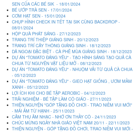
SEN CỦA CÁC BÉ SIK - 18/01/2024
BÉ ƯỚP TRÀ SEN - 17/01/2024
CƠM HẠT SEN - 15/01/2024
CHỤP HÌNH CHECK IN TẾT TẠI SIK CÙNG BACKDROP -
08/01/2024
HỘP QUÀ PHÁT SÁNG - 27/12/2023
TRANG TRÍ THIỆP GIÁNG SINH - 20/12/2023
TRANG TRÍ CÂY THÔNG GIÁNG SINH - 18/12/2023
DÃ NGOẠI ĐẶC BIỆT - CÀ PHÊ MÙA GIÁNG SINH - 18/12/2023
DỰ ÁN "TOMATO ĐÁNG YÊU" - TẠO HÌNH SÁNG TẠO QUẢ CÀ
CHUA TỪ NGUYÊN VẬT LIỆU MỞ - 08/12/2023
DỰ ÁN "TOMATO ĐÁNG YÊU" - NHUỘM VẢI TỪ QUẢ CÀ CHUA
- 05/12/2023
DỰ ÁN "TOMATO ĐÁNG YÊU" - GIEO HẠT GIỐNG , ƯƠM MẦM
XANH - 05/12/2023
LỢI ÍCH KHI CHO BÉ TẬP AEROBIC - 04/12/2023
TRẢI NGHIỆM - BÉ TẬP LÀM CÔ GIÁO - 27/11/2023
THIỆN NGUYỆN "GÓP TẶNG ĐỒ CHƠI - TRAO NIỀM VUI MỚI"
- MÁI ẤM TỪ HẠNH - 25/11/2023
CẢM THỤ ÂM NHẠC - NHỚ ƠN THẦY CÔ - 24/11/2023
CHÚC MỪNG NGÀY NHÀ GIÁO VIỆT NAM 20/11 - 22/11/2023
THIỆN NGUYỆN - GÓP TẶNG ĐỒ CHƠI, TRAO NIỀM VUI MỚI -