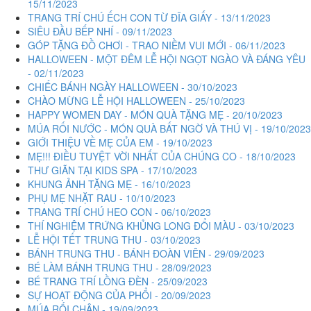
15/11/2023
TRANG TRÍ CHÚ ẾCH CON TỪ ĐĨA GIẤY - 13/11/2023
SIÊU ĐẦU BẾP NHÍ - 09/11/2023
GÓP TẶNG ĐỒ CHƠI - TRAO NIỀM VUI MỚI - 06/11/2023
HALLOWEEN - MỘT ĐÊM LỄ HỘI NGỌT NGÀO VÀ ĐÁNG YÊU
- 02/11/2023
CHIẾC BÁNH NGÀY HALLOWEEN - 30/10/2023
CHÀO MỪNG LỄ HỘI HALLOWEEN - 25/10/2023
HAPPY WOMEN DAY - MÓN QUÀ TẶNG MẸ - 20/10/2023
MÚA RỐI NƯỚC - MÓN QUÀ BẤT NGỜ VÀ THÚ VỊ - 19/10/2023
GIỚI THIỆU VỀ MẸ CỦA EM - 19/10/2023
MẸ!!! ĐIỀU TUYỆT VỜI NHẤT CỦA CHÚNG CO - 18/10/2023
THƯ GIÃN TẠI KIDS SPA - 17/10/2023
KHUNG ẢNH TẶNG MẸ - 16/10/2023
PHỤ MẸ NHẶT RAU - 10/10/2023
TRANG TRÍ CHÚ HEO CON - 06/10/2023
THÍ NGHIỆM TRỨNG KHỦNG LONG ĐỔI MÀU - 03/10/2023
LỄ HỘI TẾT TRUNG THU - 03/10/2023
BÁNH TRUNG THU - BÁNH ĐOÀN VIÊN - 29/09/2023
BÉ LÀM BÁNH TRUNG THU - 28/09/2023
BÉ TRANG TRÍ LỒNG ĐÈN - 25/09/2023
SỰ HOẠT ĐỘNG CỦA PHỔI - 20/09/2023
MÚA RỐI CHÂN - 19/09/2023