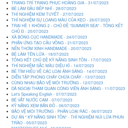
TRANG TRÍ TRANG PHỤC HOÀNG GIA - 31/07/2023
BÉ LÀM ĐẦU BẾP NHÍ - 28/07/2023
THÍ NGHIỆM KEM TUYẾT - 27/07/2023
THÍ NGHIỆM SỰ LOANG MÀU CỦA KẸO - 26/07/2023
TRẠI HÈ 1 KHÔNG 2 - CHỦ ĐỀ "SUMMER SEA" - TỔNG KẾT
CHỦ Đ - 25/07/2023
XÀ BÔNG CỤC HANDMADE - 24/07/2023
PHẢN ỨNG TẠO CẦU VỒNG - 21/07/2023
NẾN THƠM XINH HANDMADE - 20/07/2023
BÉ LÀM TÊN LỬA - 18/07/2023
TỔNG KẾT CHỦ ĐỀ KỸ NĂNG SINH TỒN - 17/07/2023
THÍ NGHIỆM SẮC MÀU DIỆU KÌ - 14/07/2023
BÉ TÌM HIỂU VỀ CÁC LOẠI ÁNH SÁNG - 14/07/2023
DIỄN TẬP PHÒNG CHÁY CHỮA CHÁY - 13/07/2023
CÙNG NHAU BẢO VỆ MÔI TRƯỜNG - 12/07/2023
DÃ NGOẠI THAM QUAN CÔNG VIÊN ÁNH SÁNG - 11/07/2023
Let's Speaking English - 07/07/2023
BÉ VẮT NƯỚC CAM - 07/07/2023
KỸ NĂNG XEM BẢN ĐỒ - 06/07/2023
BẢO VỆ MÔI TRƯỜNG - PHÂN LOẠI RÁC - 06/07/2023
DỰ ÁN " KỸ NĂNG SINH TỒN" - THÍ NGHIỆM NÚI LỬA PHUN
TRÀO - 05/07/2023