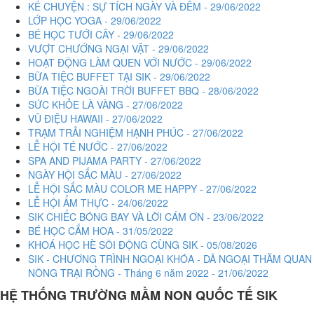
KỂ CHUYỆN : SỰ TÍCH NGÀY VÀ ĐÊM - 29/06/2022
LỚP HỌC YOGA - 29/06/2022
BÉ HỌC TƯỚI CÂY - 29/06/2022
VƯỢT CHƯỚNG NGẠI VẬT - 29/06/2022
HOẠT ĐỘNG LÀM QUEN VỚI NƯỚC - 29/06/2022
BỮA TIỆC BUFFET TẠI SIK - 29/06/2022
BỮA TIỆC NGOÀI TRỜI BUFFET BBQ - 28/06/2022
SỨC KHỎE LÀ VÀNG - 27/06/2022
VŨ ĐIỆU HAWAII - 27/06/2022
TRẠM TRẢI NGHIỆM HẠNH PHÚC - 27/06/2022
LỄ HỘI TÉ NƯỚC - 27/06/2022
SPA AND PIJAMA PARTY - 27/06/2022
NGÀY HỘI SẮC MÀU - 27/06/2022
LỄ HỘI SẮC MÀU COLOR ME HAPPY - 27/06/2022
LỄ HỘI ẨM THỰC - 24/06/2022
SIK CHIẾC BÓNG BAY VÀ LỜI CÁM ƠN - 23/06/2022
BÉ HỌC CẮM HOA - 31/05/2022
KHOÁ HỌC HÈ SÔI ĐỘNG CÙNG SIK - 05/08/2026
SIK - CHƯƠNG TRÌNH NGOẠI KHÓA - DÃ NGOẠI THĂM QUAN
NÔNG TRẠI RỒNG - Tháng 6 năm 2022 - 21/06/2022
HỆ THỐNG TRƯỜNG MẦM NON QUỐC TẾ
SIK