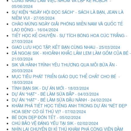
CÙNG NHAU LÀM VIỆC NHÓM VÀ LẬP KẾ HOẠCH -
05/06/2024
SỰ KIỆN "NGÀY HỘI ĐỌC SÁCH" - SÁCH LÀ BẠN, JEAN LÀ
NIỀM VUI - 27/05/2024
CHÀO MỪNG NGÀY GIẢI PHÓNG MIỀN NAM VÀ QUỐC TẾ
LAO ĐỘNG - 16/04/2024
TIẾT HỌC KỂ CHUYỆN - SỰ TÍCH BÔNG HOA CÚC TRẮNG -
27/03/2024
GIAO LƯU HỌC TẬP, KẾT BẠN CÙNG NHAU - 25/03/2024
DÃ NGOẠI SIK - KHOẢNH KHẮC LẤM LEM LÀM GỐM CỦA BÉ -
21/03/2024
SIK VÀ HÀNH TRÌNH YÊU THƯƠNG QUA MỖI BỮA ĂN -
20/03/2024
MỤC TIÊU PHÁT TRIỂN GIÁO DỤC THỂ CHẤT CHO BÉ -
18/03/2024
TÌNH BẠN SIK - DỰ ÁN MỚI - 18/03/2024
DỰ ÁN "HẠT" - BÉ LÀM SỮA BẮP - 04/03/2024
DỰ ÁN "HẠT" - BÉ LÀM SỮA ĐẬU NÀNH - 24/02/2024
KHÁM PHÁ TIẾT HỌC TIẾNG ANH TRONG DỰ ÁN "NÉT ĐẸP
HOA SEN" CÓ GÌ THÚ VỊ? - 07/02/2024
BÉ DỌN DẸP ĐÓN TẾT - 05/02/2024
CHÚ BẢO VỆ ĐÁNG YÊU TẠI SIK - 02/02/2024
NHÌN LẠI CHUYẾN ĐI KÌ THÚ KHÁM PHÁ CÔNG VIÊN ĐẦM