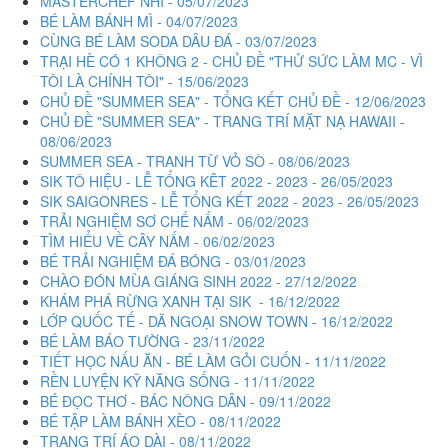
MASTERCHEF NHÍ - 05/07/2023
BÉ LÀM BÁNH MÌ - 04/07/2023
CÙNG BÉ LÀM SODA DÂU ĐÁ - 03/07/2023
TRẠI HÈ CÓ 1 KHÔNG 2 - CHỦ ĐỀ "THỬ SỨC LÀM MC - VÌ
TÔI LÀ CHÍNH TÔI" - 15/06/2023
CHỦ ĐỀ "SUMMER SEA" - TỔNG KẾT CHỦ ĐỀ - 12/06/2023
CHỦ ĐỀ "SUMMER SEA" - TRANG TRÍ MẶT NẠ HAWAII -
08/06/2023
SUMMER SEA - TRANH TỪ VỎ SÒ - 08/06/2023
SIK TÔ HIỆU - LỄ TỔNG KÊT 2022 - 2023 - 26/05/2023
SIK SAIGONRES - LỄ TỔNG KẾT 2022 - 2023 - 26/05/2023
TRẢI NGHIỆM SƠ CHẾ NẤM - 06/02/2023
TÌM HIỂU VỀ CÂY NẤM - 06/02/2023
BÉ TRẢI NGHIỆM ĐÁ BÓNG - 03/01/2023
CHÀO ĐÓN MÙA GIÁNG SINH 2022 - 27/12/2022
KHÁM PHÁ RỪNG XANH TẠI SIK - 16/12/2022
LỚP QUỐC TẾ - DÃ NGOẠI SNOW TOWN - 16/12/2022
BÉ LÀM BÁO TƯỜNG - 23/11/2022
TIẾT HỌC NẤU ĂN - BÉ LÀM GỎI CUỐN - 11/11/2022
RỀN LUYỆN KỸ NĂNG SỐNG - 11/11/2022
BÉ ĐỌC THƠ - BÁC NÔNG DÂN - 09/11/2022
BÉ TẬP LÀM BÁNH XÈO - 08/11/2022
TRANG TRÍ ÁO DÀI - 08/11/2022