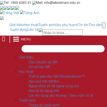
Tel: 1900 6363 31
Mail: info@sikvietnam.edu.vn
Giới thiệu
Học thuật
Tuyển sinh
Góc phụ huynh
Tin tức
Thư viện
Tuyển dụng
Liên hệ
MENU
Giới thiệu
Câu chuyện về SIK
Cơ sở của SIK
Học thuật
Triết lý giáo dục SIK WonderBloom™
Học qua trải nghiệm
Ngoại khóa và dã ngoại cùng con
Học kỳ hè đáng nhớ
Lớn lên cùng yêu thương - Gieo mầm tử tế
Tuyển sinh
Thông tin tuyển sinh