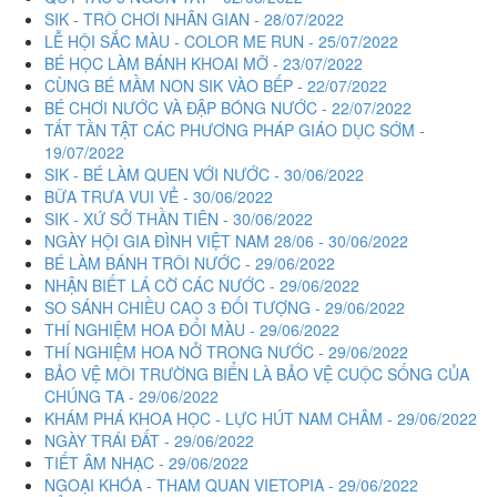
SIK - TRÒ CHƠI NHÂN GIAN - 28/07/2022
LỄ HỘI SẮC MÀU - COLOR ME RUN - 25/07/2022
BÉ HỌC LÀM BÁNH KHOAI MỠ - 23/07/2022
CÙNG BÉ MẦM NON SIK VÀO BẾP - 22/07/2022
BÉ CHƠI NƯỚC VÀ ĐẬP BÓNG NƯỚC - 22/07/2022
TẤT TẦN TẬT CÁC PHƯƠNG PHÁP GIÁO DỤC SỚM -
19/07/2022
SIK - BÉ LÀM QUEN VỚI NƯỚC - 30/06/2022
BỮA TRƯA VUI VẺ - 30/06/2022
SIK - XỨ SỞ THẦN TIÊN - 30/06/2022
NGÀY HỘI GIA ĐÌNH VIỆT NAM 28/06 - 30/06/2022
BÉ LÀM BÁNH TRÔI NƯỚC - 29/06/2022
NHẬN BIẾT LÁ CỜ CÁC NƯỚC - 29/06/2022
SO SÁNH CHIỀU CAO 3 ĐỐI TƯỢNG - 29/06/2022
THÍ NGHIỆM HOA ĐỔI MÀU - 29/06/2022
THÍ NGHIỆM HOA NỞ TRONG NƯỚC - 29/06/2022
BẢO VỆ MÔI TRƯỜNG BIỂN LÀ BẢO VỆ CUỘC SỐNG CỦA
CHÚNG TA - 29/06/2022
KHÁM PHÁ KHOA HỌC - LỰC HÚT NAM CHÂM - 29/06/2022
NGÀY TRÁI ĐẤT - 29/06/2022
TIẾT ÂM NHẠC - 29/06/2022
NGOẠI KHÓA - THAM QUAN VIETOPIA - 29/06/2022