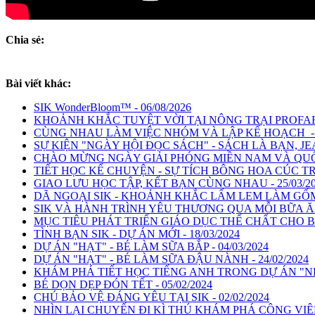
Chia sẻ:
Bài viết khác:
SIK WonderBloom™ - 06/08/2026
KHOẢNH KHẮC TUYỆT VỜI TẠI NÔNG TRẠI PROFARM 
CÙNG NHAU LÀM VIỆC NHÓM VÀ LẬP KẾ HOẠCH - 0
SỰ KIỆN "NGÀY HỘI ĐỌC SÁCH" - SÁCH LÀ BẠN, JEAN
CHÀO MỪNG NGÀY GIẢI PHÓNG MIỀN NAM VÀ QUỐC 
TIẾT HỌC KỂ CHUYỆN - SỰ TÍCH BÔNG HOA CÚC TRẮ
GIAO LƯU HỌC TẬP, KẾT BẠN CÙNG NHAU - 25/03/2
DÃ NGOẠI SIK - KHOẢNH KHẮC LẤM LEM LÀM GỐM C
SIK VÀ HÀNH TRÌNH YÊU THƯƠNG QUA MỖI BỮA ĂN -
MỤC TIÊU PHÁT TRIỂN GIÁO DỤC THỂ CHẤT CHO BÉ 
TÌNH BẠN SIK - DỰ ÁN MỚI - 18/03/2024
DỰ ÁN "HẠT" - BÉ LÀM SỮA BẮP - 04/03/2024
DỰ ÁN "HẠT" - BÉ LÀM SỮA ĐẬU NÀNH - 24/02/2024
KHÁM PHÁ TIẾT HỌC TIẾNG ANH TRONG DỰ ÁN "NÉT 
BÉ DỌN DẸP ĐÓN TẾT - 05/02/2024
CHÚ BẢO VỆ ĐÁNG YÊU TẠI SIK - 02/02/2024
NHÌN LẠI CHUYẾN ĐI KÌ THÚ KHÁM PHÁ CÔNG VIÊN 