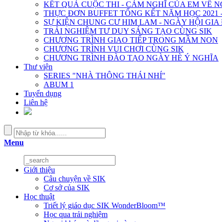
KẾT QUẢ CUỘC THI - CẢM NGHĨ CỦA EM VỀ 
THỰC ĐƠN BUFFET TỔNG KẾT NĂM HỌC 2021 -
SỰ KIỆN CHUNG CƯ HIM LAM - NGÀY HỘI GIA
TRẢI NGHIỆM TƯ DUY SÁNG TẠO CÙNG SIK
CHƯƠNG TRÌNH GIAO TIẾP TRONG MẦM NON
CHƯƠNG TRÌNH VUI CHƠI CÙNG SIK
CHƯƠNG TRÌNH ĐÀO TẠO NGÀY HÈ Ý NGHĨA
Thư viện
SERIES "NHÀ THÔNG THÁI NHÍ"
ABUM 1
Tuyển dụng
Liên hệ
Menu
Giới thiệu
Câu chuyện về SIK
Cơ sở của SIK
Học thuật
Triết lý giáo dục SIK WonderBloom™
Học qua trải nghiệm