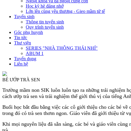
Ngoại khóa và dã ngoại cùng con
Học kỳ hè đáng nhớ
Lớn lên cùng yêu thương - Gieo mầm tử tế
Tuyển sinh
Thông tin tuyển sinh
Quy trình tuyển sinh
Góc phụ huynh
Tin tức
Thư viện
SERIES "NHÀ THÔNG THÁI NHÍ"
ABUM 1
Tuyển dụng
Liên hệ
BÉ ƯỚP TRÀ SEN
Trường mầm non SIK luôn luôn tạo ra những trải nghiệm học
cách ướp trà sen và trải nghiệm thế giới thú vị của tiếng An
Buổi học bắt đầu bằng việc các cô giới thiệu cho các bé v
trong đó có trà sen thơm ngon. Giáo viên đã giới thiệu từ v
Khi mọi nguyên liệu đã sẵn sàng, các bé và giáo viên cùng 
trà.