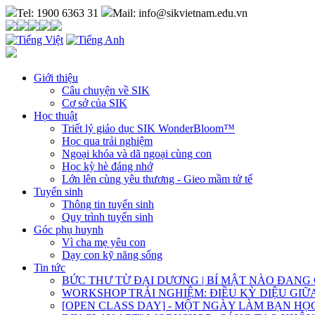
Tel: 1900 6363 31
Mail: info@sikvietnam.edu.vn
Giới thiệu
Câu chuyện về SIK
Cơ sở của SIK
Học thuật
Triết lý giáo dục SIK WonderBloom™
Học qua trải nghiệm
Ngoại khóa và dã ngoại cùng con
Học kỳ hè đáng nhớ
Lớn lên cùng yêu thương - Gieo mầm tử tế
Tuyển sinh
Thông tin tuyển sinh
Quy trình tuyển sinh
Góc phụ huynh
Vì cha mẹ yêu con
Dạy con kỹ năng sống
Tin tức
BỨC THƯ TỪ ĐẠI DƯƠNG | BÍ MẬT NÀO ĐANG
WORKSHOP TRẢI NGHIỆM: ĐIỀU KỲ DIỆU GI
[OPEN CLASS DAY] - MỘT NGÀY LÀM BẠN H