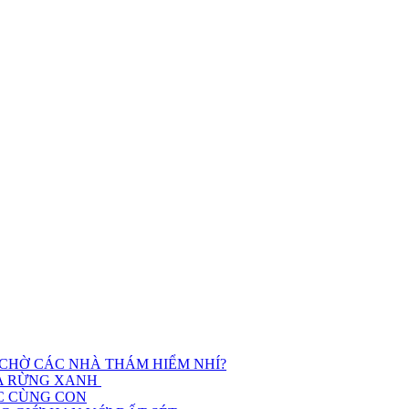
 CHỜ CÁC NHÀ THÁM HIỂM NHÍ?
ỮA RỪNG XANH
ỌC CÙNG CON