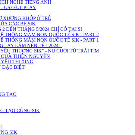
KỊCH NGHỆ TIẾNG ANH
 - USEFUL PLAY
Ơ XƯƠNG KHỚP Ở TRẺ
A CÁC BÉ SIK
 ĐẾN THÁNG 5/2024 CHỈ CÓ TẠI SI
Ệ THỐNG MẦM NON QUỐC TẾ SIK - PART 2
Ệ THỐNG MẦM NON QUỐC TẾ SIK - PART 1
 TAY LÀM NÊN TẾT 2024"
ÊU THƯƠNG SIK" - NỤ CƯỜI TỪ TRÁI TIM
O QUÀ THIỆN NGUYỆN
H YÊU THƯƠNG
 ĐẶC BIỆT
NG TẠO
G TẠO CÙNG SIK
2
ÙNG SIK