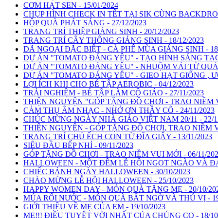
CƠM HẠT SEN - 15/01/2024
CHỤP HÌNH CHECK IN TẾT TẠI SIK CÙNG BACKDROP -
HỘP QUÀ PHÁT SÁNG - 27/12/2023
TRANG TRÍ THIỆP GIÁNG SINH - 20/12/2023
TRANG TRÍ CÂY THÔNG GIÁNG SINH - 18/12/2023
DÃ NGOẠI ĐẶC BIỆT - CÀ PHÊ MÙA GIÁNG SINH - 18/
DỰ ÁN "TOMATO ĐÁNG YÊU" - TẠO HÌNH SÁNG TẠO 
DỰ ÁN "TOMATO ĐÁNG YÊU" - NHUỘM VẢI TỪ QUẢ C
DỰ ÁN "TOMATO ĐÁNG YÊU" - GIEO HẠT GIỐNG , Ư
LỢI ÍCH KHI CHO BÉ TẬP AEROBIC - 04/12/2023
TRẢI NGHIỆM - BÉ TẬP LÀM CÔ GIÁO - 27/11/2023
THIỆN NGUYỆN "GÓP TẶNG ĐỒ CHƠI - TRAO NIỀM VUI
CẢM THỤ ÂM NHẠC - NHỚ ƠN THẦY CÔ - 24/11/2023
CHÚC MỪNG NGÀY NHÀ GIÁO VIỆT NAM 20/11 - 22/11
THIỆN NGUYỆN - GÓP TẶNG ĐỒ CHƠI, TRAO NIỀM VUI
TRANG TRÍ CHÚ ẾCH CON TỪ ĐĨA GIẤY - 13/11/2023
SIÊU ĐẦU BẾP NHÍ - 09/11/2023
GÓP TẶNG ĐỒ CHƠI - TRAO NIỀM VUI MỚI - 06/11/20
HALLOWEEN - MỘT ĐÊM LỄ HỘI NGỌT NGÀO VÀ ĐÁNG
CHIẾC BÁNH NGÀY HALLOWEEN - 30/10/2023
CHÀO MỪNG LỄ HỘI HALLOWEEN - 25/10/2023
HAPPY WOMEN DAY - MÓN QUÀ TẶNG MẸ - 20/10/20
MÚA RỐI NƯỚC - MÓN QUÀ BẤT NGỜ VÀ THÚ VỊ - 19/
GIỚI THIỆU VỀ MẸ CỦA EM - 19/10/2023
MẸ!!! ĐIỀU TUYỆT VỜI NHẤT CỦA CHÚNG CO - 18/10