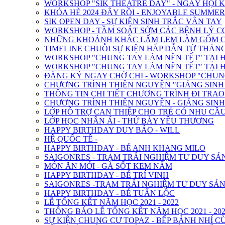
WORKSHOP "SIK THEATRE DAY" - NGÀY HỘI 
KHÓA HÈ 2024 ĐÂY RỒI - ENJOYABLE SUMMER
SIK OPEN DAY - SỰ KIỆN SINH TRẮC VÂN TAY
WORKSHOP - TẦM SOÁT SỚM CÁC BỆNH LÝ C
NHỮNG KHOẢNH KHẮC LẤM LEM LÀM GỐM CỦ
TIMELINE CHUỖI SỰ KIỆN HẤP DẪN TỪ THÁNG 2
WORKSHOP "CHUNG TAY LÀM NÊN TẾT" TẠI H
WORKSHOP "CHUNG TAY LÀM NÊN TẾT" TẠI H
ĐĂNG KÝ NGAY CHỜ CHI - WORKSHOP "CHUNG
CHƯƠNG TRÌNH THIỆN NGUYỆN "GIÁNG SINH Y
THÔNG TIN CHI TIẾT CHƯƠNG TRÌNH ĐI TRA
CHƯƠNG TRÌNH THIỆN NGUYỆN - GIÁNG SIN
LỚP HỖ TRỢ CAN THIỆP CHO TRẺ CÓ NHU CẦU
LỚP HỌC NHÂN ÁI - THỨ BẢY YÊU THƯƠNG
HAPPY BIRTHDAY DUY BẢO - WILL
HỆ QUỐC TÊ -
HAPPY BIRTHDAY - BÉ ANH KHANG MILO
SAIGONRES - TRẠM TRẢI NGHIỆM TƯ DUY SÁ
MÓN ĂN MỚI - GÀ SỐT KEM NẤM
HAPPY BIRTHDAY - BÉ TRÍ VINH
SAIGONRES -TRẠM TRẢI NGHIỆM TƯ DUY SÁN
HAPPY BIRTHDAY - BÉ TUẤN LỘC
LỄ TỔNG KẾT NĂM HỌC 2021 - 2022
THÔNG BÁO LỄ TỔNG KẾT NĂM HỌC 2021 - 202
SỰ KIỆN CHUNG CƯ TOPAZ - BẾP BÁNH NHÍ C