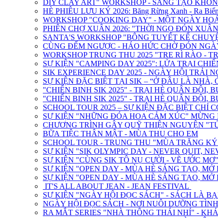
DIY CLAY ART" WORKSHOP - SÁNG TẠO KHÔN
HÈ PHIÊU LƯU KÝ 2026: Băng Rừng Xanh - Ra Biển
WORKSHOP "COOKING DAY" - MỘT NGÀY HOÁ
PHIÊN CHỢ XUÂN 2026: "THỜI NGỌ ĐÓN XUÂN 
SANTA'S WORKSHOP "BÔNG TUYẾT KỂ CHUY
CÙNG ĐẾM NGƯỢC - HÁO HỨC CHỜ ĐÓN NGÀY
WORKSHOP TRUNG THU 2025 "TRE RÌ RÀO - T
SỰ KIỆN "CAMPING DAY 2025": LỬA TRẠI CHIẾ
SIK EXPERIENCE DAY 2025 - NGÀY HỘI TRẢI 
SỰ KIỆN ĐẶC BIỆT TẠI SIK – “Ở ĐÂU LÀ NHÀ
"CHIẾN BINH SIK 2025" - TRẠI HÈ QUÂN ĐỘI, 
"CHIẾN BINH SIK 2025" - TRẠI HÈ QUÂN ĐỘI, 
SCHOOL TOUR 2025 – SỰ KIỆN ĐẶC BIỆT CHỈ C
SỰ KIỆN "NHỮNG ĐÓA HOA CẢM XÚC" MỪNG N
CHƯƠNG TRÌNH GÂY QUỸ THIỆN NGUYỆN "T
BỮA TIỆC THÂN MẬT - MÙA THU CHO EM
SCHOOL TOUR - TRUNG THU "MÙA TRĂNG KÝ
SỰ KIỆN "SIK OLYMPIC DAY - NEVER QUIT, NE
SỰ KIỆN "CÙNG SIK TÔ NỤ CƯỜI - VẼ ƯỚC MƠ
SỰ KIỆN "OPEN DAY - MÙA HÈ SÁNG TẠO, M
SỰ KIỆN "OPEN DAY - MÙA HÈ SÁNG TẠO, MỞ
IT'S ALL ABOUT JEAN - JEAN FESTIVAL
SỰ KIỆN "NGÀY HỘI ĐỌC SÁCH" - SÁCH LÀ BẠ
NGÀY HỘI ĐỌC SÁCH - NƠI NUÔI DƯỠNG TÌN
RA MẮT SERIES "NHÀ THÔNG THÁI NHÍ" - KHÁ