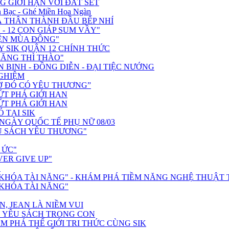
G GIỚI HẠN VỚI ĐẤT SÉT
 Bạc - Ghé Miền Hoa Ngàn
 THÂN THÀNH ĐẦU BẾP NHÍ
- 12 CON GIÁP SUM VẦY"
ỆN MÙA ĐÔNG"
 SIK QUẬN 12 CHÍNH THỨC
RĂNG THÌ THÀO"
N BINH - ĐỒNG DIỄN - ĐẠI TIỆC NƯỚNG
NGHIỆM
, Ở ĐÓ CÓ YÊU THƯƠNG”
BỨT PHÁ GIỚI HẠN
BỨT PHÁ GIỚI HẠN
Ó TẠI SIK
GÀY QUỐC TẾ PHỤ NỮ 08/03
Ủ SÁCH YÊU THƯƠNG"
 ỨC"
VER GIVE UP"
"
Ở KHÓA TÀI NĂNG" - KHÁM PHÁ TIỀM NĂNG NGHỆ THUẬT
 KHÓA TÀI NĂNG"
N, JEAN LÀ NIỀM VUI
H YÊU SÁCH TRONG CON
M PHÁ THẾ GIỚI TRI THỨC CÙNG SIK