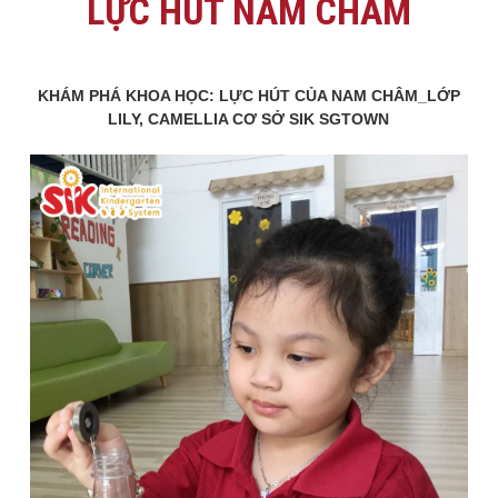
LỰC HÚT NAM CHÂM
KHÁM PHÁ KHOA HỌC: LỰC HÚT CỦA NAM CHÂM_LỚP
LILY, CAMELLIA CƠ SỞ SIK SGTOWN