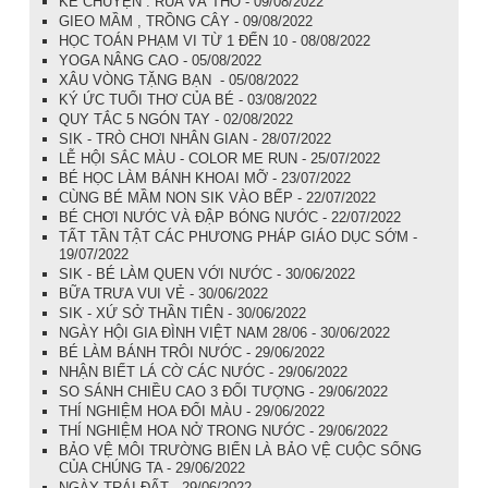
KỂ CHUYỆN : RÙA VÀ THỎ - 09/08/2022
GIEO MẦM , TRỒNG CÂY - 09/08/2022
HỌC TOÁN PHẠM VI TỪ 1 ĐẾN 10 - 08/08/2022
YOGA NÂNG CAO - 05/08/2022
XÂU VÒNG TẶNG BẠN - 05/08/2022
KÝ ỨC TUỔI THƠ CỦA BÉ - 03/08/2022
QUY TẮC 5 NGÓN TAY - 02/08/2022
SIK - TRÒ CHƠI NHÂN GIAN - 28/07/2022
LỄ HỘI SẮC MÀU - COLOR ME RUN - 25/07/2022
BÉ HỌC LÀM BÁNH KHOAI MỠ - 23/07/2022
CÙNG BÉ MẦM NON SIK VÀO BẾP - 22/07/2022
BÉ CHƠI NƯỚC VÀ ĐẬP BÓNG NƯỚC - 22/07/2022
TẤT TẦN TẬT CÁC PHƯƠNG PHÁP GIÁO DỤC SỚM -
19/07/2022
SIK - BÉ LÀM QUEN VỚI NƯỚC - 30/06/2022
BỮA TRƯA VUI VẺ - 30/06/2022
SIK - XỨ SỞ THẦN TIÊN - 30/06/2022
NGÀY HỘI GIA ĐÌNH VIỆT NAM 28/06 - 30/06/2022
BÉ LÀM BÁNH TRÔI NƯỚC - 29/06/2022
NHẬN BIẾT LÁ CỜ CÁC NƯỚC - 29/06/2022
SO SÁNH CHIỀU CAO 3 ĐỐI TƯỢNG - 29/06/2022
THÍ NGHIỆM HOA ĐỔI MÀU - 29/06/2022
THÍ NGHIỆM HOA NỞ TRONG NƯỚC - 29/06/2022
BẢO VỆ MÔI TRƯỜNG BIỂN LÀ BẢO VỆ CUỘC SỐNG
CỦA CHÚNG TA - 29/06/2022
NGÀY TRÁI ĐẤT - 29/06/2022