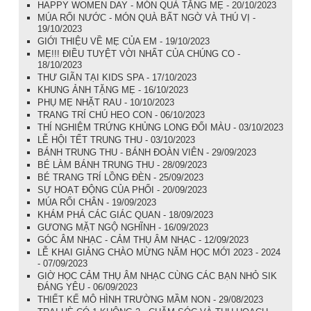
HAPPY WOMEN DAY - MÓN QUÀ TẶNG MẸ - 20/10/2023
MÚA RỐI NƯỚC - MÓN QUÀ BẤT NGỜ VÀ THÚ VỊ -
19/10/2023
GIỚI THIỆU VỀ MẸ CỦA EM - 19/10/2023
MẸ!!! ĐIỀU TUYỆT VỜI NHẤT CỦA CHÚNG CO -
18/10/2023
THƯ GIÃN TẠI KIDS SPA - 17/10/2023
KHUNG ẢNH TẶNG MẸ - 16/10/2023
PHỤ MẸ NHẶT RAU - 10/10/2023
TRANG TRÍ CHÚ HEO CON - 06/10/2023
THÍ NGHIỆM TRỨNG KHỦNG LONG ĐỔI MÀU - 03/10/2023
LỄ HỘI TẾT TRUNG THU - 03/10/2023
BÁNH TRUNG THU - BÁNH ĐOÀN VIÊN - 29/09/2023
BÉ LÀM BÁNH TRUNG THU - 28/09/2023
BÉ TRANG TRÍ LỒNG ĐÈN - 25/09/2023
SỰ HOẠT ĐỘNG CỦA PHỔI - 20/09/2023
MÚA RỐI CHÂN - 19/09/2023
KHÁM PHÁ CÁC GIÁC QUAN - 18/09/2023
GƯƠNG MẶT NGỘ NGHĨNH - 16/09/2023
GÓC ÂM NHẠC - CẢM THỤ ÂM NHẠC - 12/09/2023
LỄ KHAI GIẢNG CHÀO MỪNG NĂM HỌC MỚI 2023 - 2024
- 07/09/2023
GIỜ HỌC CẢM THỤ ÂM NHẠC CÙNG CÁC BẠN NHỎ SIK
ĐÁNG YÊU - 06/09/2023
THIẾT KẾ MÔ HÌNH TRƯỜNG MẦM NON - 29/08/2023