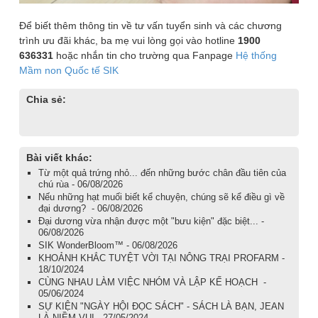
Để biết thêm thông tin về tư vấn tuyển sinh và các chương
trình ưu đãi khác, ba mẹ vui lòng gọi vào hotline
1900
636331
hoặc nhắn tin cho trường qua Fanpage
Hệ thống
Mầm non Quốc tế SIK
Chia sẻ:
Bài viết khác:
Từ một quả trứng nhỏ... đến những bước chân đầu tiên của
chú rùa - 06/08/2026
Nếu những hạt muối biết kể chuyện, chúng sẽ kể điều gì về
đại dương? - 06/08/2026
Đại dương vừa nhận được một "bưu kiện" đặc biệt... -
06/08/2026
SIK WonderBloom™ - 06/08/2026
KHOẢNH KHẮC TUYỆT VỜI TẠI NÔNG TRẠI PROFARM -
18/10/2024
CÙNG NHAU LÀM VIỆC NHÓM VÀ LẬP KẾ HOẠCH -
05/06/2024
SỰ KIỆN "NGÀY HỘI ĐỌC SÁCH" - SÁCH LÀ BẠN, JEAN
LÀ NIỀM VUI - 27/05/2024