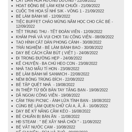
CẮT DÁN HOA HƯỚNG DƯƠNG - 22/09/2022
HOẠT ĐỘNG BÉ LÀM KEM CHUỐI - 21/09/2022
CUỘC THI HỌA SĨ NHÍ SIK - VÒNG 1 - 21/09/2022
BÉ LÀM BÁNH MÌ - 12/09/2022
TIỆC BUFFET CHÀO MỪNG NĂM HỌC CHO CÁC BÉ -
12/09/2022
TẾT TRUNG THU - TẾT ĐOÀN VIÊN - 12/09/2022
KHÁM PHÁ VÀ VUI CHƠI TẠI CÔNG VIÊN - 08/09/2022
TẠO HÌNH CẮT DÁN PHONG CẢNH - 30/08/2022
TRẢI NGHIỆM - BÉ LÀM BÁNH BAO - 30/08/2022
DẠY BÉ CÁCH CẦM BÚT ( VIẾT ) - 24/08/2022
ĐI TRONG ĐƯỜNG HẸP - 24/08/2022
KỂ CHUYỆN - BA CHÚ HEO CON - 23/08/2022
NHÀ TẠO MẪU TÍ HON - 23/08/2022
BÉ LÀM BÁNH MÌ SANWICH - 22/08/2022
NÉM BÓNG TRÚNG ĐÍCH - 22/08/2022
BÉ TẬP QUÉT NHÀ - 19/08/2022
IN THIỆP TỪ ĐÔI BÀN TAY TẶNG BẠN - 19/08/2022
DÃ NGOẠI CÔNG VIÊN - 19/08/2022
CẮM TRẠI PICNIC - ÁNH LỬA TÌNH BẠN - 18/08/2022
CÙNG BÉ LÀM QUEN CHỮ CÁI A, Ă, Â - 16/08/2022
DẠY BÉ KỸ NĂNG CẦM KÉO - 16/08/2022
BÉ CHUẨN BỊ BÀN ĂN - 11/08/2022
HĐ STEAM : " BÉ XÂY NHÀ CHÒI " - 11/08/2022
BÉ VẮT NƯỚC CAM - 10/08/2022