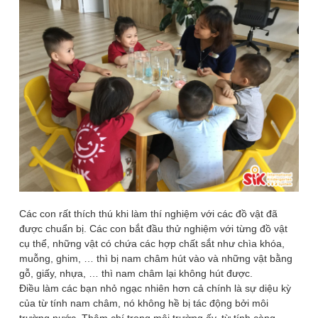
Các con rất thích thú khi làm thí nghiệm với các đồ vật đã
được chuẩn bị. Các con bắt đầu thử nghiệm với từng đồ vật
cụ thể, những vật có chứa các hợp chất sắt như chìa khóa,
muỗng, ghim, … thì bị nam châm hút vào và những vật bằng
gỗ, giấy, nhựa, … thì nam châm lại không hút được.
Điều làm các bạn nhỏ ngạc nhiên hơn cả chính là sự diệu kỳ
của từ tính nam châm, nó không hề bị tác động bởi môi
trường nước. Thậm chí trong môi trường ấy, từ tính càng