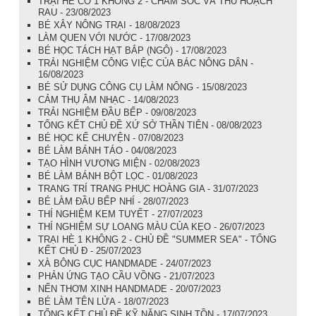
TRẠI HÈ CÓ 1 KHÔNG 2 - CHĂM SÓC VÀ THU HOẠCH
RAU - 23/08/2023
BÉ XÂY NÔNG TRẠI - 18/08/2023
LÀM QUEN VỚI NƯỚC - 17/08/2023
BÉ HỌC TÁCH HẠT BẮP (NGÔ) - 17/08/2023
TRẢI NGHIỆM CÔNG VIỆC CỦA BÁC NÔNG DÂN -
16/08/2023
BÉ SỬ DỤNG CÔNG CỤ LÀM NÔNG - 15/08/2023
CẢM THỤ ÂM NHẠC - 14/08/2023
TRẢI NGHIỆM ĐẦU BẾP - 09/08/2023
TỔNG KẾT CHỦ ĐỀ XỨ SỞ THẦN TIÊN - 08/08/2023
BÉ HỌC KỂ CHUYỆN - 07/08/2023
BÉ LÀM BÁNH TÁO - 04/08/2023
TẠO HÌNH VƯƠNG MIỆN - 02/08/2023
BÉ LÀM BÁNH BỘT LỌC - 01/08/2023
TRANG TRÍ TRANG PHỤC HOÀNG GIA - 31/07/2023
BÉ LÀM ĐẦU BẾP NHÍ - 28/07/2023
THÍ NGHIỆM KEM TUYẾT - 27/07/2023
THÍ NGHIỆM SỰ LOANG MÀU CỦA KẸO - 26/07/2023
TRẠI HÈ 1 KHÔNG 2 - CHỦ ĐỀ "SUMMER SEA" - TỔNG
KẾT CHỦ Đ - 25/07/2023
XÀ BÔNG CỤC HANDMADE - 24/07/2023
PHẢN ỨNG TẠO CẦU VỒNG - 21/07/2023
NẾN THƠM XINH HANDMADE - 20/07/2023
BÉ LÀM TÊN LỬA - 18/07/2023
TỔNG KẾT CHỦ ĐỀ KỸ NĂNG SINH TỒN - 17/07/2023