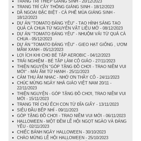
TRANG TRÍ THIỆP GIÁNG SINH - 20/12/2023
TRANG TRÍ CÂY THÔNG GIÁNG SINH - 18/12/2023
DÃ NGOẠI ĐẶC BIỆT - CÀ PHÊ MÙA GIÁNG SINH -
18/12/2023
DỰ ÁN "TOMATO ĐÁNG YÊU" - TẠO HÌNH SÁNG TẠO
QUẢ CÀ CHUA TỪ NGUYÊN VẬT LIỆU MỞ - 08/12/2023
DỰ ÁN "TOMATO ĐÁNG YÊU" - NHUỘM VẢI TỪ QUẢ CÀ
CHUA - 05/12/2023
DỰ ÁN "TOMATO ĐÁNG YÊU" - GIEO HẠT GIỐNG , ƯƠM
MẦM XANH - 05/12/2023
LỢI ÍCH KHI CHO BÉ TẬP AEROBIC - 04/12/2023
TRẢI NGHIỆM - BÉ TẬP LÀM CÔ GIÁO - 27/11/2023
THIỆN NGUYỆN "GÓP TẶNG ĐỒ CHƠI - TRAO NIỀM VUI
MỚI" - MÁI ẤM TỪ HẠNH - 25/11/2023
CẢM THỤ ÂM NHẠC - NHỚ ƠN THẦY CÔ - 24/11/2023
CHÚC MỪNG NGÀY NHÀ GIÁO VIỆT NAM 20/11 -
22/11/2023
THIỆN NGUYỆN - GÓP TẶNG ĐỒ CHƠI, TRAO NIỀM VUI
MỚI - 15/11/2023
TRANG TRÍ CHÚ ẾCH CON TỪ ĐĨA GIẤY - 13/11/2023
SIÊU ĐẦU BẾP NHÍ - 09/11/2023
GÓP TẶNG ĐỒ CHƠI - TRAO NIỀM VUI MỚI - 06/11/2023
HALLOWEEN - MỘT ĐÊM LỄ HỘI NGỌT NGÀO VÀ ĐÁNG
YÊU - 02/11/2023
CHIẾC BÁNH NGÀY HALLOWEEN - 30/10/2023
CHÀO MỪNG LỄ HỘI HALLOWEEN - 25/10/2023