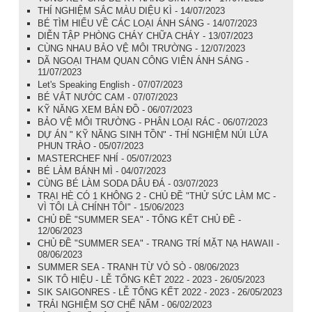
THÍ NGHIỆM SẮC MÀU DIỆU KÌ - 14/07/2023
BÉ TÌM HIỂU VỀ CÁC LOẠI ÁNH SÁNG - 14/07/2023
DIỄN TẬP PHÒNG CHÁY CHỮA CHÁY - 13/07/2023
CÙNG NHAU BẢO VỆ MÔI TRƯỜNG - 12/07/2023
DÃ NGOẠI THAM QUAN CÔNG VIÊN ÁNH SÁNG -
11/07/2023
Let's Speaking English - 07/07/2023
BÉ VẮT NƯỚC CAM - 07/07/2023
KỸ NĂNG XEM BẢN ĐỒ - 06/07/2023
BẢO VỆ MÔI TRƯỜNG - PHÂN LOẠI RÁC - 06/07/2023
DỰ ÁN " KỸ NĂNG SINH TỒN" - THÍ NGHIỆM NÚI LỬA
PHUN TRÀO - 05/07/2023
MASTERCHEF NHÍ - 05/07/2023
BÉ LÀM BÁNH MÌ - 04/07/2023
CÙNG BÉ LÀM SODA DÂU ĐÁ - 03/07/2023
TRẠI HÈ CÓ 1 KHÔNG 2 - CHỦ ĐỀ "THỬ SỨC LÀM MC -
VÌ TÔI LÀ CHÍNH TÔI" - 15/06/2023
CHỦ ĐỀ "SUMMER SEA" - TỔNG KẾT CHỦ ĐỀ -
12/06/2023
CHỦ ĐỀ "SUMMER SEA" - TRANG TRÍ MẶT NẠ HAWAII -
08/06/2023
SUMMER SEA - TRANH TỪ VỎ SÒ - 08/06/2023
SIK TÔ HIỆU - LỄ TỔNG KÊT 2022 - 2023 - 26/05/2023
SIK SAIGONRES - LỄ TỔNG KẾT 2022 - 2023 - 26/05/2023
TRẢI NGHIỆM SƠ CHẾ NẤM - 06/02/2023