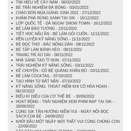
TÌM HIỂU VỀ CÂY NẤM - 06/02/2023
BÉ TRẢI NGHIỆM ĐÁ BÓNG - 03/01/2023
CHÀO ĐÓN MÙA GIÁNG SINH 2022 - 27/12/2022
KHÁM PHÁ RỪNG XANH TẠI SIK - 16/12/2022
LỚP QUỐC TẾ - DÃ NGOẠI SNOW TOWN - 16/12/2022
BÉ LÀM BÁO TƯỜNG - 23/11/2022
TIẾT HỌC NẤU ĂN - BÉ LÀM GỎI CUỐN - 11/11/2022
RỀN LUYỆN KỸ NĂNG SỐNG - 11/11/2022
BÉ ĐỌC THƠ - BÁC NÔNG DÂN - 09/11/2022
BÉ TẬP LÀM BÁNH XÈO - 08/11/2022
TRANG TRÍ ÁO DÀI - 08/11/2022
NHÀ SÁNG TẠO TÍ HON - 07/11/2022
TRẢI NGHIỆM KỸ NĂNG SỐNG - 03/11/2022
KỂ CHUYỆN - CÔ BÉ QUÀNG KHĂN ĐỎ - 03/11/2022
BÉ LÀM COCKTAIL - 07/10/2022
TẠO HÌNH TỪ ĐẤT NẶN - 07/10/2022
KỸ NĂNG SỐNG: THOÁT HIỂM KHI CÓ HỎA HOẠN -
06/10/2022
ĐIỀU KÌ DIỆU CỦA CƠ THỂ BÉ - 30/09/2022
HOẠT ĐỘNG - TRẢI NGHIỆM XEM PHIM RẠP TẠI SIK -
28/09/2022
CÙNG SIK TẬN HƯỞNG NIỀM VUI - NGÀY HỘI ĐỌC
SÁCH CỦA BÉ - 24/09/2022
KHỞI ĐẦU MỘT NGÀY MỚI THẬT VUI CÙNG CHÚNG CON
- 22/09/2022