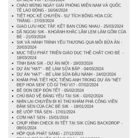
CHÀO MỪNG NGÀY GIẢI PHÓNG MIỀN NAM VÀ QUỐC
TẾ LAO ĐỘNG - 16/04/2024
TIẾT HỌC KỂ CHUYỆN - SỰ TÍCH BÔNG HOA CÚC
TRẮNG - 27/03/2024
GIAO LƯU HỌC TẬP, KẾT BẠN CÙNG NHAU - 25/03/2024
DÃ NGOẠI SIK - KHOẢNH KHẮC LẤM LEM LÀM GỐM CỦA
BÉ - 21/03/2024
SIK VÀ HÀNH TRÌNH YÊU THƯƠNG QUA MỖI BỮA ĂN -
20/03/2024
MỤC TIÊU PHÁT TRIỂN GIÁO DỤC THỂ CHẤT CHO BÉ -
18/03/2024
TÌNH BẠN SIK - DỰ ÁN MỚI - 18/03/2024
DỰ ÁN "HẠT" - BÉ LÀM SỮA BẮP - 04/03/2024
DỰ ÁN "HẠT" - BÉ LÀM SỮA ĐẬU NÀNH - 24/02/2024
KHÁM PHÁ TIẾT HỌC TIẾNG ANH TRONG DỰ ÁN "NÉT
ĐẸP HOA SEN" CÓ GÌ THÚ VỊ? - 07/02/2024
BÉ DỌN DẸP ĐÓN TẾT - 05/02/2024
CHÚ BẢO VỆ ĐÁNG YÊU TẠI SIK - 02/02/2024
NHÌN LẠI CHUYẾN ĐI KÌ THÚ KHÁM PHÁ CÔNG VIÊN
ĐẦM SEN CỦA CÁC BÉ SIK - 18/01/2024
BÉ ƯỚP TRÀ SEN - 17/01/2024
CƠM HẠT SEN - 15/01/2024
CHỤP HÌNH CHECK IN TẾT TẠI SIK CÙNG BACKDROP -
08/01/2024
HỘP QUÀ PHÁT SÁNG - 27/12/2023