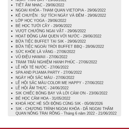
TIẾT ÂM NHẠC - 29/06/2022
NGOẠI KHÓA - THAM QUAN VIETOPIA - 29/06/2022
KỂ CHUYỆN : SỰ TÍCH NGÀY VÀ ĐÊM - 29/06/2022
LỚP HỌC YOGA - 29/06/2022
BÉ HỌC TƯỚI CÂY - 29/06/2022
VƯỢT CHƯỚNG NGẠI VẬT - 29/06/2022
HOẠT ĐỘNG LÀM QUEN VỚI NƯỚC - 29/06/2022
BỮA TIỆC BUFFET TẠI SIK - 29/06/2022
BỮA TIỆC NGOÀI TRỜI BUFFET BBQ - 28/06/2022
SỨC KHỎE LÀ VÀNG - 27/06/2022
VŨ ĐIỆU HAWAII - 27/06/2022
TRẠM TRẢI NGHIỆM HẠNH PHÚC - 27/06/2022
LỄ HỘI TÉ NƯỚC - 27/06/2022
SPA AND PIJAMA PARTY - 27/06/2022
NGÀY HỘI SẮC MÀU - 27/06/2022
LỄ HỘI SẮC MÀU COLOR ME HAPPY - 27/06/2022
LỄ HỘI ẨM THỰC - 24/06/2022
SIK CHIẾC BÓNG BAY VÀ LỜI CÁM ƠN - 23/06/2022
BÉ HỌC CẮM HOA - 31/05/2022
KHOÁ HỌC HÈ SÔI ĐỘNG CÙNG SIK - 05/08/2026
SIK - CHƯƠNG TRÌNH NGOẠI KHÓA - DÃ NGOẠI THĂM
QUAN NÔNG TRẠI RỒNG - Tháng 6 năm 2022 - 21/06/2022